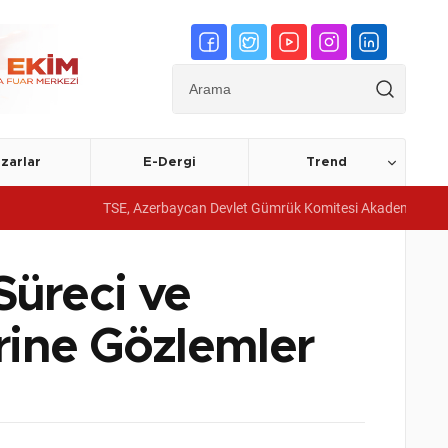
zarlar
E-Dergi
Trend
TSE, Azerbaycan Devlet Gümrük Komitesi Akademisine yönetim sis
üreci ve
rine Gözlemler