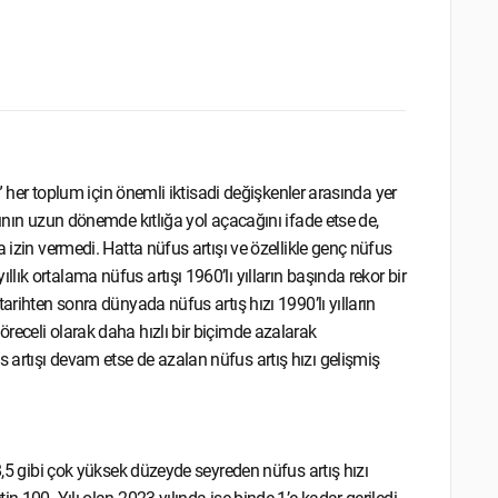
s” her toplum için önemli iktisadi değişkenler arasında yer
şının uzun dönemde kıtlığa yol açacağını ifade etse de,
 izin vermedi. Hatta nüfus artışı ve özellikle genç nüfus
ık ortalama nüfus artışı 1960’lı yılların başında rekor bir
arihten sonra dünyada nüfus artış hızı 1990’lı yılların
receli olarak daha hızlı bir biçimde azalarak
artışı devam etse de azalan nüfus artış hızı gelişmiş
8,5 gibi çok yüksek düzeyde seyreden nüfus artış hızı