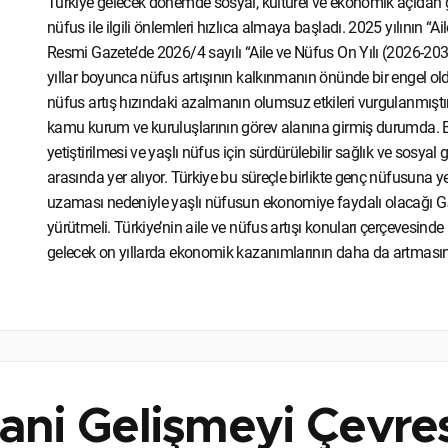
Türkiye gelecek dönemde sosyal, kültürel ve ekonomik açıdan
nüfus ile ilgili önlemleri hızlıca almaya başladı. 2025 yılının “Ai
Resmi Gazete’de 2026/4 sayılı “Aile ve Nüfus On Yılı (2026-2
yıllar boyunca nüfus artışının kalkınmanın önünde bir engel old
nüfus artış hızındaki azalmanın olumsuz etkileri vurgulanmıştır.
kamu kurum ve kuruluşlarının görev alanına girmiş durumda. Bu
yetiştirilmesi ve yaşlı nüfus için sürdürülebilir sağlık ve sosyal
arasında yer alıyor. Türkiye bu süreçle birlikte genç nüfusuna 
uzaması nedeniyle yaşlı nüfusun ekonomiye faydalı olacağı G
yürütmeli. Türkiye’nin aile ve nüfus artışı konuları çerçevesinde 
gelecek on yıllarda ekonomik kazanımlarının daha da artmasını
sani Gelişmeyi Çevres