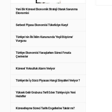
Yeni Bir Küresel Ekonomik Strateji Olarak Savunma
Ekonomisi
Serbest Piyasa Ekonomisi Tüketiciye Karşı!
Türkiye’nin İlk İklim Kanununda 'Yeşil Büyüme'
Vurgusu
Türkiye Ekonomisi Yavaşlarken Süreci Fırsata
Çevirenler
Küresel Yoksulluk Alarm Veriyor
Türkiye'de İş Gücü Piyasası Hangi Sinyalleri Veriyor ?
Yüksek Gelir Grubuna Terfi Eden Türkiye için Yeni
Hedefler
Küreselleşme Süreci Tarife Engellerine Takılır mı?