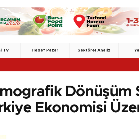
i TV
Hedef Pazar
Sektörel Analiz
Ya
mografik Dönüşüm S
rkiye Ekonomisi Üze