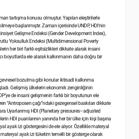
an tartışma konusu olmuştur. Yapılan eleştirilerle
çekilmeye başlanmıştır. Zaman içerisinde UNDP, HDI’nin
 Cinsiyet Gelişme Endeksi (Gender Development Index),
oyutlu Yoksulluk Endeksi (Multidimensional Poverty
n her biri farklı eşitsizlikleri dikkate alarak insani
cı boyutlarda ele alarak kalkınmanın daha doğru bir
e çevresel bozulma gibi konular iktisadi kalkınma
ladı. Gelişmiş ülkelerin ekonomik zenginliğinin
’ye de insani gelişmenin farklı bir boyutunun ele
aren “Antroposen çağı”ndaki gezegensel baskıları dikkate
ılara Uyarlanmış HDI (Planetary pressures–adjusted
rin HDI puanlarının yanında her bir ülke için kişi başına
yal ayak izi göstergesini de ele alıyor. Özellikle materyal
ateryal ayak izi tüketim temelli bir gösterge olarak