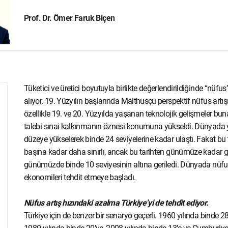
Prof. Dr. Ömer Faruk Biçen
Tüketici ve üretici boyutuyla birlikte değerlendirildiğinde “nüfu
alıyor. 19. Yüzyılın başlarında Malthusçu perspektif nüfus artı
özellikle 19. ve 20. Yüzyılda yaşanan teknolojik gelişmeler buna
talebi sınai kalkınmanın öznesi konumuna yükseldi. Dünyada yıll
düzeye yükselerek binde 24 seviyelerine kadar ulaştı. Fakat bu t
başına kadar daha sınırlı, ancak bu tarihten günümüze kadar gö
günümüzde binde 10 seviyesinin altına geriledi. Dünyada nüfus 
ekonomileri tehdit etmeye başladı.
Nüfus artış hızındaki azalma Türkiye’yi de tehdit ediyor.
Türkiye için de benzer bir senaryo geçerli. 1960 yılında binde 2