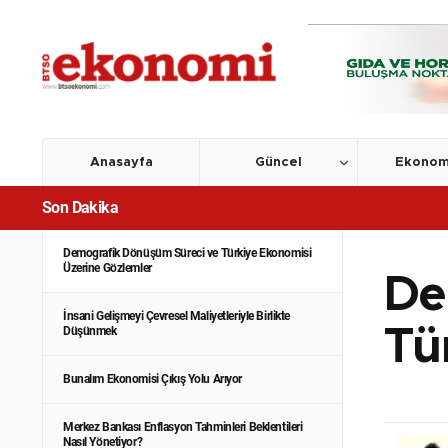
Anasayfa
Güncel
Ekonom
Son Dakika
Demografik Dönüşüm Süreci ve Türkiye Ekonomisi
Üzerine Gözlemler
De
İnsani Gelişmeyi Çevresel Maliyetleriyle Birlikte
Düşünmek
Tü
Bunalım Ekonomisi Çıkış Yolu Arıyor
Merkez Bankası Enflasyon Tahminleri Beklentileri
Nasıl Yönetiyor?