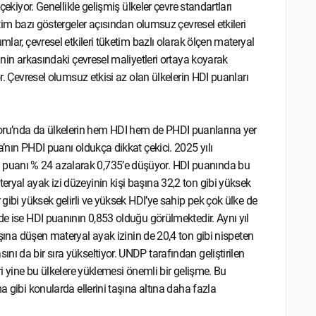
çekiyor. Genellikle gelişmiş ülkeler çevre standartları
etim bazı göstergeler açısından olumsuz çevresel etkileri
mlar, çevresel etkileri tüketim bazlı olarak ölçen materyal
inin arkasındaki çevresel maliyetleri ortaya koyarak
or. Çevresel olumsuz etkisi az olan ülkelerin HDI puanları
ru’nda da ülkelerin hem HDI hem de PHDI puanlarına yer
a’nın PHDI puanı oldukça dikkat çekici. 2025 yılı
 puanı % 24 azalarak 0,735’e düşüyor. HDI puanında bu
ryal ayak izi düzeyinin kişi başına 32,2 ton gibi yüksek
 gibi yüksek gelirli ve yüksek HDI’ye sahip pek çok ülke de
de ise HDI puanının 0,853 olduğu görülmektedir. Aynı yıl
aşına düşen materyal ayak izinin de 20,4 ton gibi nispeten
ı da bir sıra yükseltiyor. UNDP tarafından geliştirilen
ri yine bu ülkelere yüklemesi önemli bir gelişme. Bu
a gibi konularda ellerini taşına altına daha fazla