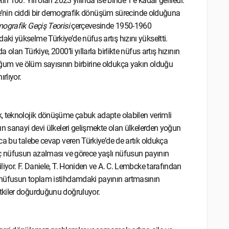
n 100. Yılı olan 2023 yılında ise binde 1’e kadar geriledi.
kiye’nin ciddi bir demografik dönüşüm sürecinde olduğuna
ografik Geçiş Teorisi
çerçevesinde 1950-1960
i yükselme Türkiye’de nüfus artış hızını yükseltti.
lan Türkiye, 2000’li yıllarla birlikte nüfus artış hızının
um ve ölüm sayısının birbirine oldukça yakın olduğu
rlıyor.
k, teknolojik dönüşüme çabuk adapte olabilen verimli
ın sanayi devi ülkeleri gelişmekte olan ülkelerden yoğun
ca bu talebe cevap veren Türkiye’de de artık oldukça
nç nüfusun azalması ve görece yaşlı nüfusun payının
iyor. F. Daniele, T. Honiden ve A. C. Lembcke tarafından
 nüfusun toplam istihdamdaki payının artmasının
tkiler doğurduğunu doğruluyor.