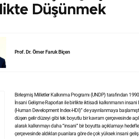
rlikte Düşünmek
Prof. Dr. Ömer Faruk Biçen
Birleşmiş Milletler Kalkınma Programı (UNDP) tarafından 199
İnsani Gelişme Raporları ile birlikte iktisadi kalkınmanın insan
(Human Development Index-HDI)” de yayınlanmaya başlamıştır.
düşen gelir düzeyi gibi tek boyutlu bir kavram çerçevesinde açık
alarak kalkınmayı daha “insani” bir boyutta açıklamayı hedeflemek
çerçevesinde aldıkları puanlara göre de çok yüksek insani geli