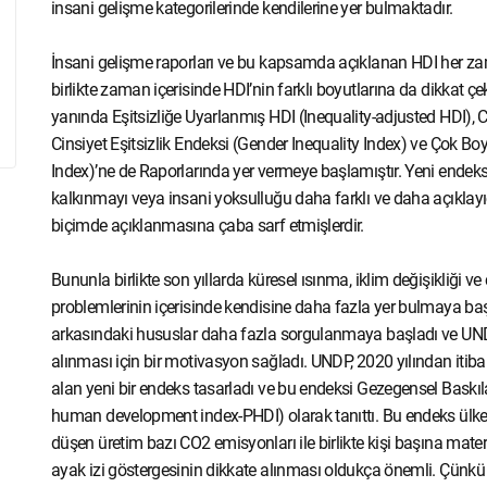
insani gelişme kategorilerinde kendilerine yer bulmaktadır.
İnsani gelişme raporları ve bu kapsamda açıklanan HDI her zam
birlikte zaman içerisinde HDI’nin farklı boyutlarına da dikkat 
yanında Eşitsizliğe Uyarlanmış HDI (Inequality-adjusted HDI),
Cinsiyet Eşitsizlik Endeksi (Gender Inequality Index) ve Çok B
Index)’ne de Raporlarında yer vermeye başlamıştır. Yeni endeksleri
kalkınmayı veya insani yoksulluğu daha farklı ve daha açıklayı
biçimde açıklanmasına çaba sarf etmişlerdir.
Bununla birlikte son yıllarda küresel ısınma, iklim değişikliği v
problemlerinin içerisinde kendisine daha fazla yer bulmaya baş
arkasındaki hususlar daha fazla sorgulanmaya başladı ve UNDP
alınması için bir motivasyon sağladı. UNDP, 2020 yılından itib
alan yeni bir endeks tasarladı ve bu endeksi Gezegensel Bask
human development index-PHDI) olarak tanıttı. Bu endeks ülkele
düşen üretim bazı CO
2
emisyonları ile birlikte kişi başına mater
ayak izi göstergesinin dikkate alınması oldukça önemli. Çünkü m