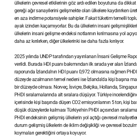
ülkelerin çevresel etkilerinin göz ardı edilen boyutuna da dikkat 
gereği ağır sanayilerini gelişmekte olan ülkelere kaydırırken ür
en aza indirme potansiyele sahipler. Fakat tüketim temelli toplu
ayak izinden kaçamıyorlar. Bu da ülkelerin insani gelişmişlikler
ülkelerin insani gelişme endeksi notlarının kırılmasına yol açıy
daha az kırılırken, diğer ülkelerinki ise daha fazla kırılıyor.
2025 yılında UNDP tarafından yayınlanan İnsani Gelişme Rapo
verildi. Burada HDI puanı bakımından ilk sırada yer alan İzland
raporunda İzlanda’nın HDI puanı 0,972 olmasına rağmen PHDI
düzeyde azalmanın temel nedeni ise İzlanda’da kişi başına mate
bir düzeyde olması. Norveç, İsviçre, Belçika, Hollanda, Singapur
PHDI sıralamalarında alt sıralara düşüyor. Türkiye incelendiğin
içerisinde kişi başında düşen CO
2
emisyonlarının 5 ton, kişi b
düşük düzeylerde kalması Türkiye’nin PHDI açısından sıralamasın
PHDI endeksinin gelişmiş ülkelerin yol açtığı çevresel maliyetle
durum gelişmiş ülkelerin de iklim değişikliği ve çevresel bozulm
koymaları gerektiğini ortaya koyuyor.