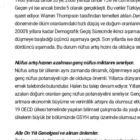
1980 yılında binde 20’ye, 2008 yılında binde 13’e ve Cumhuriyeti
Geçen yıl ise ancak binde 5 olarak gerçekleşti. Bu veriler Tür
işaret ediyor. Warren Thompson tarafından temelleri atılan
Dem
döneminde ölüm oranlarındaki hızlı düşüş ve doğum oranlarındak
2000’li yıllara kadar Demografik Geçiş Sürecinde ikinci aşamada o
düşmeye başladığı üçüncü aşamaya geçti. Son yıllarda ise doğ
dördüncü aşamada. Bu durum nüfus artış hızını da oldukça sını
Nüfus artış hızının azalması genç nüfus miktarını sınırlıyor.
Nüfus artışı bir ülkenin aynı zamanda dinamik, öğrenmeye açı
genç nüfus potansiyeli için de oldukça önemli. Yıllarca dünyan
emek talebinde bulundular. Halen bu talep devam ediyor. Yıllar
azalan doğum oranları genç nüfus potansiyelini sınırlıyor. Ge
artması ekonomik büyüme ve verimlilik artışını da olumsuz etkil
19 OECD ülkesi temelinde yapılan bilimsel çalışmada da yaşlı
ülkelerin büyük bir bölümünde GSYH artışı üzerinde olumsuz e
Aile On Yılı Genelgesi ve alınan önlemler.