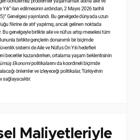
 geri dönülemez problemler yaşamamak adına aile ve
le Yılı” ilan edilmesinin ardından, 2 Mayıs 2026 tarihli
035)” Genelgesi yayınlandı. Bu genelgede dünyada uzun
uğu fikrine de atıf yapılmış, ancak gelinen noktada
 Bu genelgeyle birlikte aile ve nüfus artışı meselesi tüm
nunla birlikte gençlerin donanımlı bir biçimde
 güvenlik sistemi de Aile ve Nüfus On Yılı hedefleri
yeni beceriler kazandırırken, ortalama yaşam beklentisinin
ümüş Ekonomi
politikalarını da koordineli biçimde
alacağı önlemler ve izleyeceği politikalar, Türkiye’nin
 sağlayacaktır.
el Maliyetleriyle