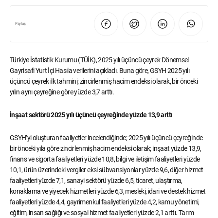
Paylaş
Türkiye İstatistik Kurumu (TÜİK), 2025 yılı üçüncü çeyrek Dönemsel
Gayrisafi Yurt İçi Hasıla verilerini açıkladı. Buna göre, GSYH 2025 yılı
üçüncü çeyrek ilk tahmini; zincirlenmiş hacim endeksi olarak, bir önceki
yılın aynı çeyreğine göre yüzde 3,7 arttı.
İnşaat sektörü 2025 yılı üçüncü çeyreğinde yüzde 13,9 arttı
GSYH’yi oluşturan faaliyetler incelendiğinde; 2025 yılı üçüncü çeyreğinde
bir önceki yıla göre zincirlenmiş hacim endeksi olarak; inşaat yüzde 13,9,
finans ve sigorta faaliyetleri yüzde 10,8, bilgi ve iletişim faaliyetleri yüzde
10,1, ürün üzerindeki vergiler eksi sübvansiyonlar yüzde 9,6, diğer hizmet
faaliyetleri yüzde 7,1, sanayi sektörü yüzde 6,5, ticaret, ulaştırma,
konaklama ve yiyecek hizmetleri yüzde 6,3, mesleki, idari ve destek hizmet
faaliyetleri yüzde 4,4, gayrimenkul faaliyetleri yüzde 4,2, kamu yönetimi,
eğitim, insan sağlığı ve sosyal hizmet faaliyetleri yüzde 2,1 arttı. Tarım