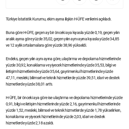
Türkiye İstatistik Kurumu, ekim ayına ilişkin H-ÜFE verilerini açıkladı.
Buna göre H-ÜFE, geçen ay bir önceki aya kıyasla yüzde 0,19, geçen yılın
aralık ayına göre yüzde 35,02, geçen yılın aynı ayına kıyasla yüzde 34,85
ve 12 aylık ortalamalara göre yüzde 38,96 yükseldi.
Endeks, geçen yılın aynı ayına göre, ulaştırma ve depolama hizmetlerinde
yüzde 30,92, konaklama ve yiyecek hizmetlerinde yüzde 35,53, bilgi ve
iletişim hizmetlerinde yüzde 35,64, gayrimenkul hizmetlerinde yüzde
47,11, mesleki, bilimsel ve teknik hizmetlerde yüzde 39,51, idari ve destek
hizmetlerde yüzde 38,01 arttı.
H-ÜFE, bir önceki aya göre ise ulaştırma ve depolama hizmetlerinde yüzde
0,91, bilgi ve iletişim hizmetlerinde yüzde 2,16, gayrimenkul hizmetlerinde
yüzde 1,52, mesleki, bilimsel ve teknik hizmetlerde yüzde 1,78 yükselirken,
konaklama ve yiyecek hizmetlerinde yüzde 2,03, idari ve destek
hizmetlerde yüzde 2,18 azaldı.