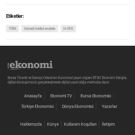
Etiketler:
TÜİK
hizmet üretici endeks
H-ÜFE
Bursa Ticaret ve Sanayi Odası’nın Kurumsal yayın organı BTSO Ekonomi Dergisi,
dijital dönüşümünü gerçekleştirerek dijital yayıncılığa merhaba diyor.
Anasayfa
Ekonomi TV
Bursa Ekonomisi
Türkiye Ekonomisi
Dünya Ekonomisi
Yazarlar
Hakkımızda
Künye
Kullanım Koşulları
İletişim