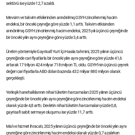
sektörü ise yüzde 12,7 azaldı.
Mevsim ve takvim etkilerinden arındırılmış GSYH zincirlenmiş hacim
endeksi, bir önceki çeyreğe göre yüzde 1,1 arttı. Takvim etkisinden
arındırılmış GSYH zincirlenmiş hacim endeksi, 2025 yılı üçüncü çeyreğinde
bir önceki yılın aynı çeyreğine göre yüzde 3,4 arttı.
Üretim yöntemiyle Gayrisafi Yurt İçi Hasıla tahmini, 2025 yılının üçüncü
çeyreğinde cari fiyatlarla bir önceki yılın aynı çeyreğine göre yüzde 41,6
artarak 17 trilyon 424 milyar 718 milyon TL oldu. GSYH’nin üçüncü çeyrek
değeri cari fiyatlarla ABD doları bazında 432 milyar 880 milyon olarak
gerçekleşti.
Yerleşik hanehalklarının nihai tüketim harcamaları 2025 yılının üçüncü
çeyreğinde bir önceki yılın aynı çeyreğine göre zincirlenmiş hacim endeksi
olarak yüzde 4,8 arttı. Devletin nihai tüketim harcamaları yüzde 0,8,
gayrisafi sabit sermaye oluşumu ise yüzde 11,7 arttı.
Mal ve hizmet ihracatı, 2025 yılının üçüncü çeyreğinde bir önceki yılın aynı
çeyreğine göre zincirlenmiş hacim endeksi olarak yüzde 0,7 azalırken