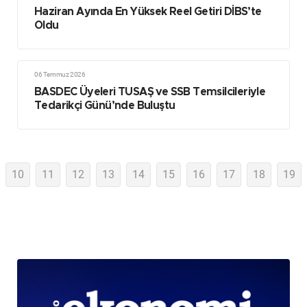
Haziran Ayında En Yüksek Reel Getiri DİBS’te
Oldu
06 Temmuz 2026
BASDEC Üyeleri TUSAŞ ve SSB Temsilcileriyle
Tedarikçi Günü’nde Buluştu
10
11
12
13
14
15
16
17
18
19