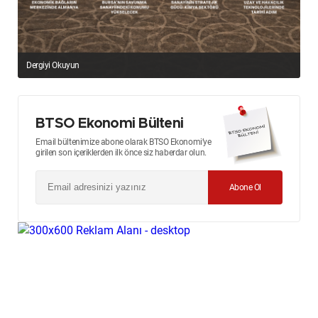
Dergiyi Okuyun
BTSO Ekonomi Bülteni
Email bültenimize abone olarak BTSO Ekonomi’ye
girilen son içeriklerden ilk önce siz haberdar olun.
Abone Ol