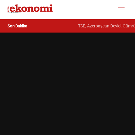
Son Dakika
TSE, Azerbaycan Devlet Gümrük Komi