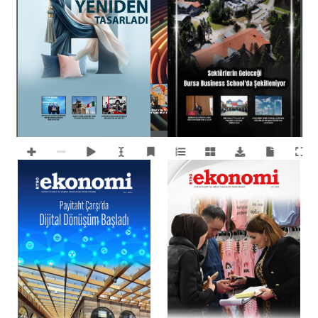
DÜŞÜK MALIYET, YÜKSEK 
BURSA STRATEJIK 
SÖZ DEĞIL EYLEM 
POTANSIYEL
AVANTAJINI BÜYÜTÜYOR
ÜRETIYORUZ