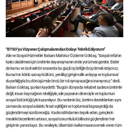
“BTSO’yu Vizyoner Çalışmalarından Dolayı Tebrik Ediyorum”
Aile ve Sosyal Hizmetler Bakanı Mahinur Özdemir Göktaş, "Sosyal refahın
kalıcı olabilmesi için üretimle dayanışmanın el ele yürümesi gerekir. Bizler
de kamu ve özel sektör arasında bu güçlü iş birliğini büyütmek istiyoruz.
Bursa’nın köklü sanayi kültürü, yenilikçi girişimcilik anlayışı ve toplumsal
duyarlılığıyla bu dönüşümde öncü bir rol oynayacağına inanıyoruz." dedi.
Bakan Göktaş, şunları kaydetti: "Bugün dünyada rekabet sadece üretimle
değil, insan kaynağının niteliğiyle, aile yapısının direnciyle ve toplumun
sosyal bütünlüğüyle kazanılıyor. Bu nedenle biz, üretimi desteklerken aynı
zamanda sosyal adaleti, fırsat eşitliğini ve toplumsal kapsayıcılığı da
güçlendirmeyi sürdüreceğiz. Kadın istihdamını teşvik eden, gençlerin
mesleki becerilerini artıran, sosyal sorumluluk bilincini güçlendiren her
girişimin yanındayız. Bu vesileyle, ülkemizin kalkınmasına emek veren tüm