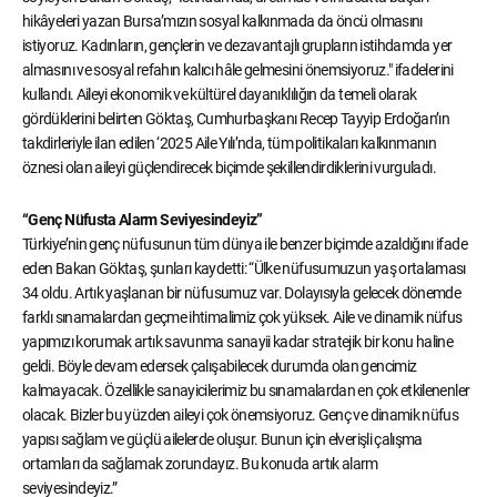
hikâyeleri yazan Bursa’mızın sosyal kalkınmada da öncü olmasını
istiyoruz. Kadınların, gençlerin ve dezavantajlı grupların istihdamda yer
almasını ve sosyal refahın kalıcı hâle gelmesini önemsiyoruz." ifadelerini
kullandı. Aileyi ekonomik ve kültürel dayanıklılığın da temeli olarak
gördüklerini belirten Göktaş, Cumhurbaşkanı Recep Tayyip Erdoğan’ın
takdirleriyle ilan edilen ‘2025 Aile Yılı’nda, tüm politikaları kalkınmanın
öznesi olan aileyi güçlendirecek biçimde şekillendirdiklerini vurguladı.
“Genç Nüfusta Alarm Seviyesindeyiz”
Türkiye’nin genç nüfusunun tüm dünya ile benzer biçimde azaldığını ifade
eden Bakan Göktaş, şunları kaydetti: “Ülke nüfusumuzun yaş ortalaması
34 oldu. Artık yaşlanan bir nüfusumuz var. Dolayısıyla gelecek dönemde
farklı sınamalardan geçme ihtimalimiz çok yüksek. Aile ve dinamik nüfus
yapımızı korumak artık savunma sanayii kadar stratejik bir konu haline
geldi. Böyle devam edersek çalışabilecek durumda olan gencimiz
kalmayacak. Özellikle sanayicilerimiz bu sınamalardan en çok etkilenenler
olacak. Bizler bu yüzden aileyi çok önemsiyoruz. Genç ve dinamik nüfus
yapısı sağlam ve güçlü ailelerde oluşur. Bunun için elverişli çalışma
ortamları da sağlamak zorundayız. Bu konuda artık alarm
seviyesindeyiz.”