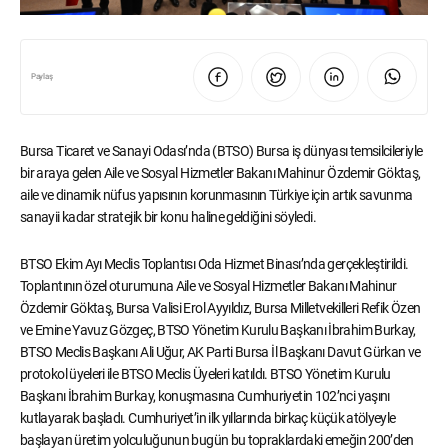
Paylaş
Bursa Ticaret ve Sanayi Odası’nda (BTSO) Bursa iş dünyası temsilcileriyle
bir araya gelen Aile ve Sosyal Hizmetler Bakanı Mahinur Özdemir Göktaş,
aile ve dinamik nüfus yapısının korunmasının Türkiye için artık savunma
sanayii kadar stratejik bir konu haline geldiğini söyledi.
BTSO Ekim Ayı Meclis Toplantısı Oda Hizmet Binası’nda gerçekleştirildi.
Toplantının özel oturumuna Aile ve Sosyal Hizmetler Bakanı Mahinur
Özdemir Göktaş, Bursa Valisi Erol Ayyıldız, Bursa Milletvekilleri Refik Özen
ve Emine Yavuz Gözgeç, BTSO Yönetim Kurulu Başkanı İbrahim Burkay,
BTSO Meclis Başkanı Ali Uğur, AK Parti Bursa İl Başkanı Davut Gürkan ve
protokol üyeleri ile BTSO Meclis Üyeleri katıldı. BTSO Yönetim Kurulu
Başkanı İbrahim Burkay, konuşmasına Cumhuriyetin 102’nci yaşını
kutlayarak başladı. Cumhuriyet’in ilk yıllarında birkaç küçük atölyeyle
başlayan üretim yolculuğunun bugün bu topraklardaki emeğin 200’den