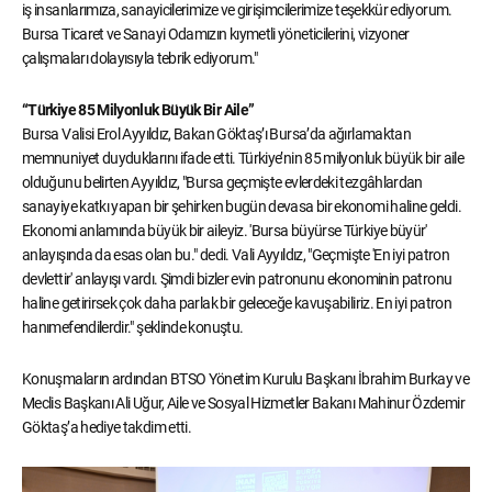
iş insanlarımıza, sanayicilerimize ve girişimcilerimize teşekkür ediyorum.
Bursa Ticaret ve Sanayi Odamızın kıymetli yöneticilerini, vizyoner
çalışmaları dolayısıyla tebrik ediyorum."
“Türkiye 85 Milyonluk Büyük Bir Aile”
Bursa Valisi Erol Ayyıldız, Bakan Göktaş’ı Bursa’da ağırlamaktan
memnuniyet duyduklarını ifade etti. Türkiye’nin 85 milyonluk büyük bir aile
olduğunu belirten Ayyıldız, "Bursa geçmişte evlerdeki tezgâhlardan
sanayiye katkı yapan bir şehirken bugün devasa bir ekonomi haline geldi.
Ekonomi anlamında büyük bir aileyiz. 'Bursa büyürse Türkiye büyür'
anlayışında da esas olan bu." dedi. Vali Ayyıldız, "Geçmişte 'En iyi patron
devlettir' anlayışı vardı. Şimdi bizler evin patronunu ekonominin patronu
haline getirirsek çok daha parlak bir geleceğe kavuşabiliriz. En iyi patron
hanımefendilerdir." şeklinde konuştu.
Konuşmaların ardından BTSO Yönetim Kurulu Başkanı İbrahim Burkay ve
Meclis Başkanı Ali Uğur, Aile ve Sosyal Hizmetler Bakanı Mahinur Özdemir
Göktaş’a hediye takdim etti.