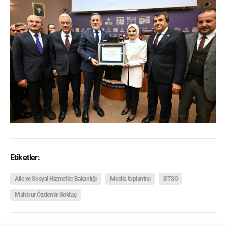
Etiketler:
Aile ve Sosyal Hizmetler Bakanlığı
Meclis toplantısı
BTSO
Mahinur Özdemir Göktaş