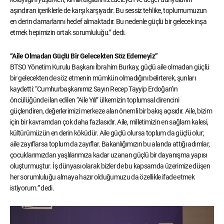
aşındıran içeriklerle de karşı karşıyadır. Bu sessiz tehlike, toplumumuzun
en derin damarlarını hedef almaktadır. Bu nedenle güçlü bir gelecek inşa
etmek hepimizin ortak sorumluluğu.” dedi.
“Aile Olmadan Güçlü Bir Gelecekten Söz Edemeyiz”
BTSO Yönetim Kurulu Başkanı İbrahim Burkay, güçlü aile olmadan güçlü
bir gelecekten de söz etmenin mümkün olmadığını belirterek, şunları
kaydetti: “Cumhurbaşkanımız Sayın Recep Tayyip Erdoğan’ın
öncülüğünde ilan edilen “Aile Yılı” ülkemizin toplumsal direncini
güçlendiren, değerlerimizi merkeze alan önemli bir bakış açısıdır. Aile, bizim
için bir kavramdan çok daha fazlasıdır. Aile, milletimizin en sağlam kalesi,
kültürümüzün en derin köküdür. Aile güçlü olursa toplum da güçlü olur;
aile zayıflarsa toplum da zayıflar. Bakanlığımızın bu alanda attığı adımlar,
çocuklarımızdan yaşlılarımıza kadar uzanan güçlü bir dayanışma yapısı
oluşturmuştur. İş dünyası olarak bizler de bu kapsamda üzerimize düşen
her sorumluluğu almaya hazır olduğumuzu da özellikle ifade etmek
istiyorum.” dedi.