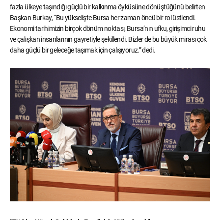
fazla ülkeye taşındığı güçlü bir kalkınma öyküsüne dönüştüğünü belirten
Başkan Burkay, “Bu yükselişte Bursa her zaman öncü bir rol üstlendi.
Ekonomi tarihimizin birçok dönüm noktası, Bursa’nın ufku, girişimci ruhu
ve çalışkan insanlarının gayretiyle şekillendi. Bizler de bu büyük mirası çok
daha güçlü bir geleceğe taşımak için çalışıyoruz.” dedi.