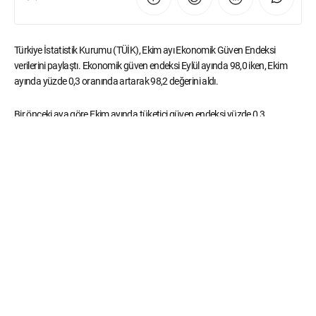
Türkiye İstatistik Kurumu (TÜİK), Ekim ayı Ekonomik Güven Endeksi
verilerini paylaştı. Ekonomik güven endeksi Eylül ayında 98,0 iken, Ekim
ayında yüzde 0,3 oranında artarak 98,2 değerini aldı.
Bir önceki aya göre Ekim ayında tüketici güven endeksi yüzde 0,3
oranında azalarak 83,6 değerini, reel kesim (imalat sanayi) güven endeksi
yüzde 1,2 oranında artarak 102,0 değerini, hizmet sektörü güven endeksi
yüzde 0,3 oranında azalarak 110,7 değerini, perakende ticaret sektörü
güven endeksi yüzde 3,7 oranında artarak 113,2 değerini, inşaat sektörü
güven endeksi yüzde 5,3 oranında azalarak 83,7 değerini aldı.
Etiketler:
ekonomik güven endeksi
TÜİK
ticaret
sanayi
hizmet
tüketici