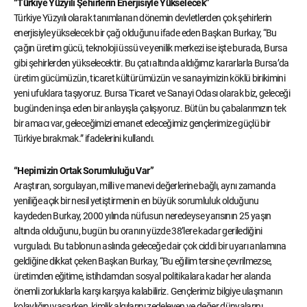
“Türkiye Yüzyılı Şehirlerin Enerjisiyle Yükselecek”
Türkiye Yüzyılı olarak tanımlanan dönemin devletlerden çok şehirlerin
enerjisiyle yükselecek bir çağ olduğunu ifade eden Başkan Burkay, “Bu
çağın üretim gücü, teknoloji üssü ve yenilik merkezi ise işte burada, Bursa
gibi şehirlerden yükselecektir. Bu çatı altında aldığımız kararlarla Bursa’da
üretim gücümüzün, ticaret kültürümüzün ve sanayimizin köklü birikimini
yeni ufuklara taşıyoruz. Bursa Ticaret ve Sanayi Odası olarak biz, geleceği
bugünden inşa eden bir anlayışla çalışıyoruz. Bütün bu çabalarımızın tek
bir amacı var, geleceğimizi emanet edeceğimiz gençlerimize güçlü bir
Türkiye bırakmak.” ifadelerini kullandı.
“Hepimizin Ortak Sorumluluğu Var”
Araştıran, sorgulayan, milli ve manevi değerlerine bağlı, aynı zamanda
yeniliğe açık bir nesil yetiştirmenin en büyük sorumluluk olduğunu
kaydeden Burkay, 2000 yılında nüfusun neredeyse yarısının 25 yaşın
altında olduğunu, bugün bu oranın yüzde 38’lere kadar gerilediğini
vurguladı. Bu tablonun aslında geleceğe dair çok ciddi bir uyarı anlamına
geldiğine dikkat çeken Başkan Burkay, “Bu eğilim tersine çevrilmezse,
üretimden eğitime, istihdamdan sosyal politikalara kadar her alanda
önemli zorluklarla karşı karşıya kalabiliriz. Gençlerimiz bilgiye ulaşmanın
kolaylığını yaşarken, kimlik algılarını zedeleyen ve değer dünyalarını