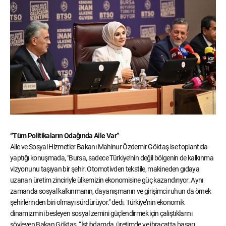
“Tüm Politikaların Odağında Aile Var”
Aile ve Sosyal Hizmetler Bakanı Mahinur Özdemir Göktaş ise toplantıda
yaptığı konuşmada, "Bursa, sadece Türkiye’nin değil bölgenin de kalkınma
vizyonunu taşıyan bir şehir. Otomotivden tekstile, makineden gıdaya
uzanan üretim zinciriyle ülkemizin ekonomisine güç kazandırıyor. Aynı
zamanda sosyal kalkınmanın, dayanışmanın ve girişimci ruhun da örnek
şehirlerinden biri olmayı sürdürüyor." dedi. Türkiye’nin ekonomik
dinamizmini besleyen sosyal zemini güçlendirmek için çalıştıklarını
söyleyen Bakan Göktaş, “İstihdamda, üretimde ve ihracatta başarı