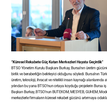
“Küresel Rekabete Güç Katan Merkezleri Hayata Geçirdik”
BTSO Yönetim Kurulu Başkanı Burkay, Bursa’nın üretim gücünü g
birlik ve beraberliğin belirleyici olduğunu söyledi. Bursa’nın
üretim, teknoloji, ihracat ve nitelikli insan kaynağı alanlarınd
yılından bu yana BTSO’nun ortaya koyduğu projelerin Bursa iş d
Başkan Burkay, BTSO’nun BUTEKOM, MESYEB, GUHEM, Model F
merkezlerle firmaların küresel rekabet gücünü artırmaya odakla