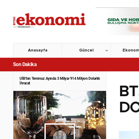
Anasayfa
Güncel
Ekonom
Son Dakika
UİB'ten Temmuz Ayında 3 Milyar 914 Milyon Dolarlık
İhracat
BT
DO