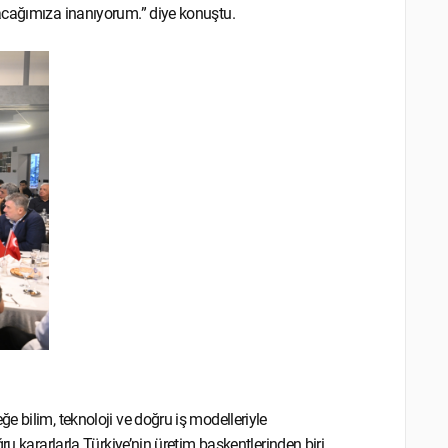
acağımıza inanıyorum.” diye konuştu.
 bilim, teknoloji ve doğru iş modelleriyle
ru kararlarla Türkiye’nin üretim başkentlerinden biri