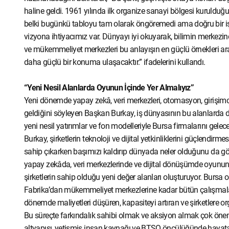
haline geldi. 1961 yılında ilk organize sanayi bölgesi kuruldu
belki bugünkü tabloyu tam olarak öngöremedi ama doğru bir iş y
vizyona ihtiyacımız var. Dünyayı iyi okuyarak, bilimin merke
ve mükemmeliyet merkezleri bu anlayışın en güçlü örnekleri ara
daha güçlü bir konuma ulaşacaktır.” ifadelerini kullandı.
“Yeni Nesil Alanlarda Oyunun İçinde Yer Almalıyız”
Yeni dönemde yapay zekâ, veri merkezleri, otomasyon, girişimcili
geldiğini söyleyen Başkan Burkay, iş dünyasının bu alanlarda dah
yeni nesil yatırımlar ve fon modelleriyle Bursa firmalarını gel
Burkay, şirketlerin teknoloji ve dijital yetkinliklerini güçlendirm
sahip çıkarken başımızı kaldırıp dünyada neler olduğunu da görm
yapay zekâda, veri merkezlerinde ve dijital dönüşümde oyunun 
şirketlerin sahip olduğu yeni değer alanları oluşturuyor. Bursa
Fabrika’dan mükemmeliyet merkezlerine kadar bütün çalışmalar
dönemde maliyetleri düşüren, kapasiteyi artıran ve şirketlere o
Bu süreçte farkındalık sahibi olmak ve aksiyon almak çok önem
altyapısı, yetişmiş insan kaynağı ve BTSO öncülüğünde hayata