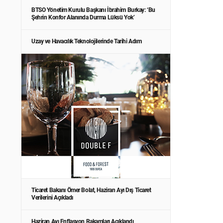
BTSO Yönetim Kurulu Başkanı İbrahim Burkay: ‘Bu
Şehrin Konfor Alanında Durma Lüksü Yok’
Uzay ve Havacılık Teknolojilerinde Tarihi Adım
Ticaret Bakanı Ömer Bolat, Haziran Ayı Dış Ticaret
Verilerini Açıkladı
Haziran Ayı Enflasyon Rakamları Açıklandı