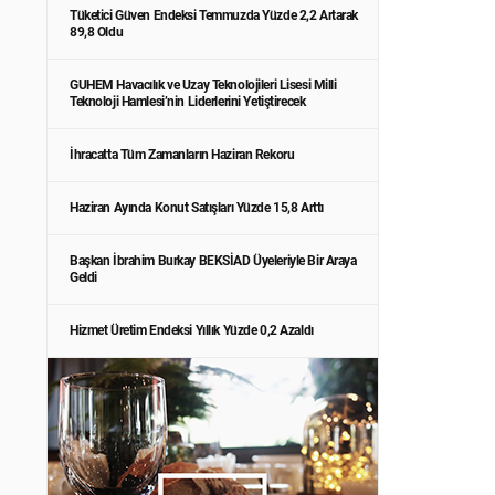
Tüketici Güven Endeksi Temmuzda Yüzde 2,2 Artarak
89,8 Oldu
GUHEM Havacılık ve Uzay Teknolojileri Lisesi Milli
Teknoloji Hamlesi’nin Liderlerini Yetiştirecek
İhracatta Tüm Zamanların Haziran Rekoru
Haziran Ayında Konut Satışları Yüzde 15,8 Arttı
Başkan İbrahim Burkay BEKSİAD Üyeleriyle Bir Araya
Geldi
Hizmet Üretim Endeksi Yıllık Yüzde 0,2 Azaldı