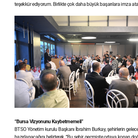
teşekkür ediyorum. Birlikte çok daha büyük başarılara imza at
“Bursa Vizyonunu Kaybetmemeli”
BTSO Yönetim kurulu Başkanı İbrahim Burkay, şehirlerin geleceğe
hazırlanacağını belirterek, “Bu şehir, geçmişte ortaya konan doğ