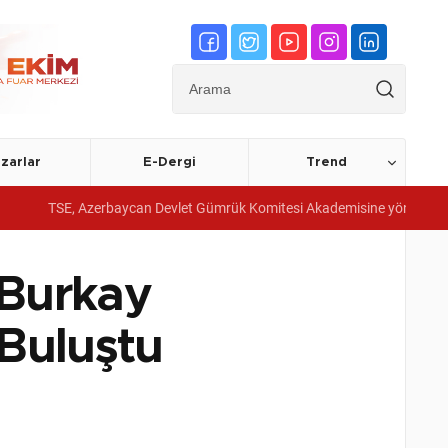
zarlar
E-Dergi
Trend
 Azerbaycan Devlet Gümrük Komitesi Akademisine yönetim sistemi belgele
 Burkay
Buluştu