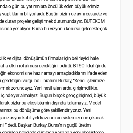
ğunda o gün bu yatırımlara öncülük eden büyüklerimiz
aptıklarını biliyorlardı. Bugün bizim de aynı cesarete ve
zinde duran projeler geliştirmek durumundayız. BUTEKOM
sında yer alıyor. Bursa bu vizyonu korursa gelecekte çok
k ve dijital dönüşümün firmalar için belirleyici hale
a etkin rol alması gerektiğini belirtti. BTSO liderliğinde
eceğin ekonomisine hazırlamayı amaçladıklarını ifade eden
esi gerektiğini vurguladı. İbrahim Burkay, “Kendi işlerimize
ek zorundayız. Yeni nesil alanlarda, girişimcilikte,
içinde yer almalıyız. Bugün birçok genç girişimci, büyük
 olarak bizler bu ekosistemin dışında kalamayız. Model
ımızı bu dönüşüme göre şekillendiriyoruz. Yeni
rganizasyon kabiliyeti kazandıran sistemler öne çıkacak.
li.” dedi. Başkan Burkay, Bursa’nın güçlü üretim
 geçirilen projelerle dünyada yaşanan yeni ekosisteme