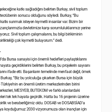
leceğine katkı sağladığını belirten Burkay, sivil toplum
e tecrübenin sonucu olduğunu söyledi. Burkay, “Bu
katkı sunmak isteyen kıymetli insanlar var. Bizim bir
zançlarımızla devletimize karşı sorumluluklarımızı yerine
yoruz. Sivil toplum çalışmalarını, bu bilgi birikiminin
likteliği çok kıymetli buluyorum.” dedi.
”
a Bursa sanayisi için önemli hedefleri paylaştıklarını
ayata geçirdiklerini belirten Burkay, bu projelerin sayısını
ını ifade etti. Başarıların temelinde menfaat değil, örnek
 Burkay, “Biz bu yolculuğa çıkarken Bursa için büyük
Türkiye’nin en önemli üretim merkezlerinden birini
merkezleri, MESYEB, BUTEKOM ve farklı alanlardaki
eri tek tek hayata geçirdik. Hatta bu 16 projenin üzerine
birlik ve beraberliğimiz oldu. DOSAB ve DOSABSİAD’a
aya koyduğumuz 2030 vizyonumuza olan inançları için