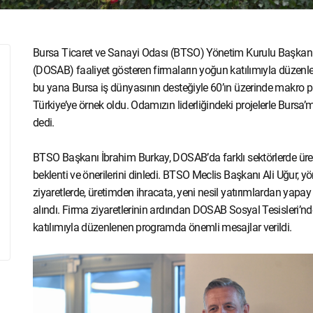
Bursa Ticaret ve Sanayi Odası (BTSO) Yönetim Kurulu Başkanı
(DOSAB) faaliyet gösteren firmaların yoğun katılımıyla düzen
bu yana Bursa iş dünyasının desteğiyle 60’ın üzerinde makro proj
Türkiye’ye örnek oldu. Odamızın liderliğindeki projelerle Bursa
dedi.
BTSO Başkanı İbrahim Burkay, DOSAB’da farklı sektörlerde üreti
beklenti ve önerilerini dinledi. BTSO Meclis Başkanı Ali Uğur, yö
ziyaretlerde, üretimden ihracata, yeni nesil yatırımlardan yap
alındı. Firma ziyaretlerinin ardından DOSAB Sosyal Tesisleri’nd
katılımıyla düzenlenen programda önemli mesajlar verildi.