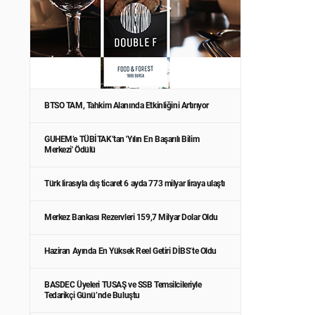
BTSO TAM, Tahkim Alanında Etkinliğini Artırıyor
GUHEM’e TÜBİTAK’tan 'Yılın En Başarılı Bilim
Merkezi' Ödülü
Türk lirasıyla dış ticaret 6 ayda 773 milyar liraya ulaştı
Merkez Bankası Rezervleri 159,7 Milyar Dolar Oldu
Haziran Ayında En Yüksek Reel Getiri DİBS’te Oldu
BASDEC Üyeleri TUSAŞ ve SSB Temsilcileriyle
Tedarikçi Günü’nde Buluştu