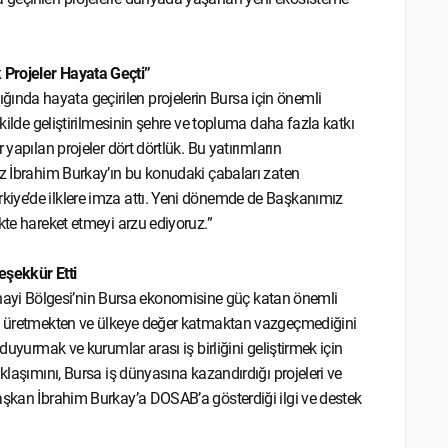
 Projeler Hayata Geçti”
nda hayata geçirilen projelerin Bursa için önemli
ekilde geliştirilmesinin şehre ve topluma daha fazla katkı
yapılan projeler dört dörtlük. Bu yatırımların
ız İbrahim Burkay’ın bu konudaki çabaları zaten
kiye’de ilklere imza attı. Yeni dönemde de Başkanımız
kte hareket etmeyi arzu ediyoruz.”
eşekkür Etti
yi Bölgesi’nin Bursa ekonomisine güç katan önemli
nın üretmekten ve ülkeye değer katmaktan vazgeçmediğini
duyurmak ve kurumlar arası iş birliğini geliştirmek için
klaşımını, Bursa iş dünyasına kazandırdığı projeleri ve
aşkan İbrahim Burkay’a DOSAB’a gösterdiği ilgi ve destek