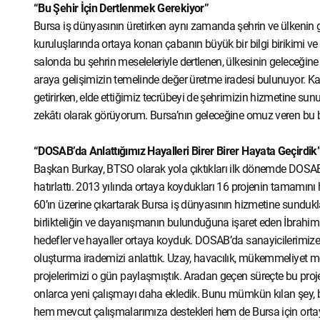
“Bu Şehir İçin Dertlenmek Gerekiyor”
Bursa iş dünyasının üretirken aynı zamanda şehrin ve ülkenin ge
kuruluşlarında ortaya konan çabanın büyük bir bilgi birikimi v
salonda bu şehrin meseleleriyle dertlenen, ülkesinin geleceğine 
araya gelişimizin temelinde değer üretme iradesi bulunuyor. Ka
getirirken, elde ettiğimiz tecrübeyi de şehrimizin hizmetine sunu
zekâtı olarak görüyorum. Bursa’nın geleceğine omuz veren bu bir
“DOSAB’da Anlattığımız Hayalleri Birer Birer Hayata Geçirdik
Başkan Burkay, BTSO olarak yola çıktıkları ilk dönemde DOSAB’d
hatırlattı. 2013 yılında ortaya koydukları 16 projenin tamamını h
60’ın üzerine çıkartarak Bursa iş dünyasının hizmetine sunduklar
birlikteliğin ve dayanışmanın bulunduğuna işaret eden İbrahim
hedefler ve hayaller ortaya koyduk. DOSAB’da sanayicilerimize 
oluşturma irademizi anlattık. Uzay, havacılık, mükemmeliyet 
projelerimizi o gün paylaşmıştık. Aradan geçen süreçte bu projel
onlarca yeni çalışmayı daha ekledik. Bunu mümkün kılan şey, 
hem mevcut çalışmalarımıza destekleri hem de Bursa için ort