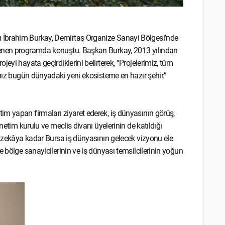
 İbrahim Burkay, Demirtaş Organize Sanayi Bölgesi’nde
lenen programda konuştu. Başkan Burkay, 2013 yılından
eyi hayata geçirdiklerini belirterek, “Projelerimiz, tüm
’mız bugün dünyadaki yeni ekosisteme en hazır şehir.”
m yapan firmaları ziyaret ederek, iş dünyasının görüş,
netim kurulu ve meclis divanı üyelerinin de katıldığı
ay zekâya kadar Bursa iş dünyasının gelecek vizyonu ele
e bölge sanayicilerinin ve iş dünyası temsilcilerinin yoğun