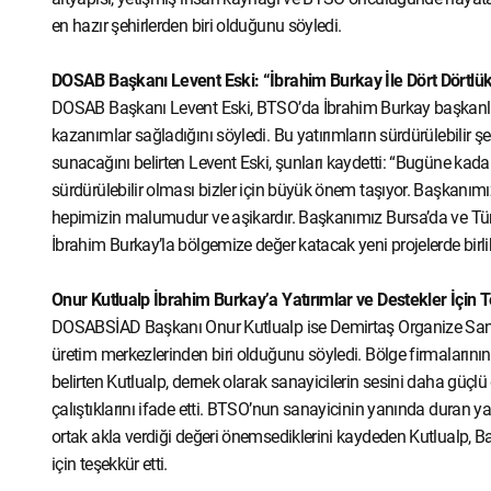
en hazır şehirlerden biri olduğunu söyledi.
DOSAB Başkanı Levent Eski: “İbrahim Burkay İle Dört Dörtlük
DOSAB Başkanı Levent Eski, BTSO’da İbrahim Burkay başkanlığı
kazanımlar sağladığını söyledi. Bu yatırımların sürdürülebilir ş
sunacağını belirten Levent Eski, şunları kaydetti: “Bugüne kadar 
sürdürülebilir olması bizler için büyük önem taşıyor. Başkanım
hepimizin malumudur ve aşikardır. Başkanımız Bursa’da ve Tür
İbrahim Burkay’la bölgemize değer katacak yeni projelerde birli
Onur Kutlualp İbrahim Burkay’a Yatırımlar ve Destekler İçin T
DOSABSİAD Başkanı Onur Kutlualp ise Demirtaş Organize Sana
üretim merkezlerinden biri olduğunu söyledi. Bölge firmaları
belirten Kutlualp, dernek olarak sanayicilerin sesini daha güçlü 
çalıştıklarını ifade etti. BTSO’nun sanayicinin yanında duran ya
ortak akla verdiği değeri önemsediklerini kaydeden Kutlualp, B
için teşekkür etti.