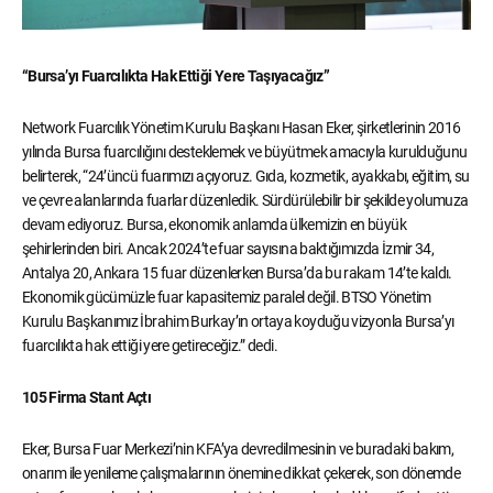
“Bursa’yı Fuarcılıkta Hak Ettiği Yere Taşıyacağız”
Network Fuarcılık Yönetim Kurulu Başkanı Hasan Eker, şirketlerinin 2016
yılında Bursa fuarcılığını desteklemek ve büyütmek amacıyla kurulduğunu
belirterek, “24’üncü fuarımızı açıyoruz. Gıda, kozmetik, ayakkabı, eğitim, su
ve çevre alanlarında fuarlar düzenledik. Sürdürülebilir bir şekilde yolumuza
devam ediyoruz. Bursa, ekonomik anlamda ülkemizin en büyük
şehirlerinden biri. Ancak 2024’te fuar sayısına baktığımızda İzmir 34,
Antalya 20, Ankara 15 fuar düzenlerken Bursa’da bu rakam 14’te kaldı.
Ekonomik gücümüzle fuar kapasitemiz paralel değil. BTSO Yönetim
Kurulu Başkanımız İbrahim Burkay’ın ortaya koyduğu vizyonla Bursa’yı
fuarcılıkta hak ettiği yere getireceğiz.” dedi.
105 Firma Stant Açtı
Eker, Bursa Fuar Merkezi’nin KFA’ya devredilmesinin ve buradaki bakım,
onarım ile yenileme çalışmalarının önemine dikkat çekerek, son dönemde