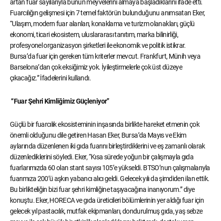
artan fuar sayılarıyla bunun meyvelerini almaya başladıklarını ifade etti.
Fuarcılığın gelişmesi için 7 temel faktörün bulunduğunu anımsatan Eker,
“Ulaşım, modern fuar alanları, konaklama ve turizm olanakları, güçlü
ekonomi, ticari ekosistem, uluslararası tanıtım, marka bilinirliği,
profesyonel organizasyon şirketleri ile ekonomik ve politik istikrar.
Bursa’da fuar için gereken tüm kriterler mevcut. Frankfurt, Münih veya
Barselona’dan çok eksiğimiz yok. İyileştirmelerle çok üst düzeye
çıkacağız.” İfadelerini kullandı.
“Fuar Şehri Kimliğimiz Güçleniyor”
Güçlü bir fuarcılık ekosisteminin inşasında birlikte hareket etmenin çok
önemli olduğunu dile getiren Hasan Eker, Bursa’da Mayıs ve Ekim
aylarında düzenlenen iki gıda fuarını birleştirdiklerini ve eş zamanlı olarak
düzenlediklerini söyledi. Eker, “Kısa sürede yoğun bir çalışmayla gıda
fuarlarımızda 60 olan stant sayısı 105’e yükseldi. BTSO’nun çalışmalarıyla
fuarımıza 200’ü aşkın yabancı alıcı geldi. Gelecek yılı da şimdiden ilan ettik.
Bu birlikteliğin bizi fuar şehri kimliğine taşıyacağına inanıyorum.” diye
konuştu. Eker, HORECA ve gıda üreticileri bölümlerinin yer aldığı fuar için
gelecek yıl pastacılık, mutfak ekipmanları, dondurulmuş gıda, yaş sebze