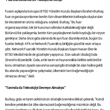
Fuarın açılışında konuşan BTSO Yönetim Kurulu Başkanı İbrahim Burkay,
fuar organizasyonlarının kentin tüm dinamiklerinin katkısıyla oluşturulan
bir ekosistemin ürünü olduğunu söyledi. Burkay, “Bu fuar
organizasyonları, tek bir kurumun altından kalkabileceği işler değil.
Bütüncül bir yaklaşımla, kentin tüm paydaşlarının katkı koyduğu bir vizyon
gerekiyor. Daha önce gıda alanında iki ayrı fuar düzenliyorduk, bugün bu
fuarlar birleşti. KFA ve Network Fuarcılık iş birliğiyle güzel bir eser ortaya
çıktı. Network Fuarcılık Yönetim Kurulu Başkanı Sayın Hasan Eker ile
BTSO Meclisi’mizde de güzel işler yapıyoruz. Dün sabah Uludağ Gıda
Zirvesi’ni düzenledik. Gıda, artık tarım ve hayvancılıkla birlikte sektörel bir
konu olmaktan ziyade savunma sanayii gibi stratejik bir alan haline geldi.
Bu alanda yapacağımız çalışmalar, ülkemizin tam bağımsızlığı için
olmazsa olmaz.” dedi.
“Tarımda da Teknolojiyi Devreye Almalıyız”
Burkay, gıda ve tarım sektörünün stratejik önemine dikkat çekerek, “Kendi
kendine yetebilen bir ülke olamazsak bağımsızlığımız mümkün değil. Bu