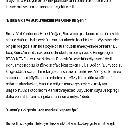
meyve ile çok büyük bir etkinlik planladıklarını belirterek, destek veren
kurumlara ve tüm katılımcılara teşekkür etti.
“Bursa Gıda ve Sürdürülebilirlikte Örnek Bir Şehir”
Bursa Vali Yardımcısı Hulusi Doğan, Bursa’nın gıda konusunda örnek bir
şehir olduğunu belirterek, “Bursa, her alanda lider bir kent. Böylesine lider
bir şehirde gıda alanında böyle bir fuar düzenlemek yerinde bir karar. Bu
fuar, Bursa’nın gıda sektöründeki liderliğini pekiştirecek. Emeği geçen
BTSO, KFA Fuarcılık ve Network Fuarcılık’a teşekkür ediyorum.” dedi.
Konuşmasında su kıtlığı ve israfa dikkat çeken Hulusi Doğan, “Dünyada su
kıtlığı ciddi bir sorun. En etkili çözüm, su israfını önlemek. Vahşi sulama, su
sorununun en büyük nedenlerinden biri. Yüz yıl önce dünya nüfusu 1
milyarın altındayken, bugün 8 milyarı aştı ve gelecekte 20 milyara
ulaşabilir. Ancak toprak miktarı artmayacak. Bu yüzden suyu ve toprağı
daha verimli kullanmalı, gıda israfını önlemeliyiz.” dedi.
“Bursa’yı Bölgenin Gıda Merkezi Yapacağız”
Bursa Büyükşehir Belediye Başkanı Mustafa Bozbey, gıdanın stratejik