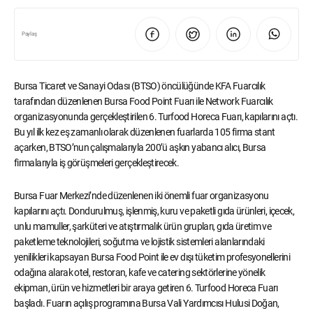
Paylaş
Bursa Ticaret ve Sanayi Odası (BTSO) öncülüğünde KFA Fuarcılık
tarafından düzenlenen Bursa Food Point Fuarı ile Network Fuarcılık
organizasyonunda gerçekleştirilen 6. Turfood Horeca Fuarı, kapılarını açtı.
Bu yıl ilk kez eş zamanlı olarak düzenlenen fuarlarda 105 firma stant
açarken, BTSO’nun çalışmalarıyla 200’ü aşkın yabancı alıcı, Bursa
firmalarıyla iş görüşmeleri gerçekleştirecek.
Bursa Fuar Merkezi’nde düzenlenen iki önemli fuar organizasyonu
kapılarını açtı. Dondurulmuş, işlenmiş, kuru ve paketli gıda ürünleri, içecek,
unlu mamuller, şarküteri ve atıştırmalık ürün grupları, gıda üretim ve
paketleme teknolojileri, soğutma ve lojistik sistemleri alanlarındaki
yenilikleri kapsayan Bursa Food Point ile ev dışı tüketim profesyonellerini
odağına alarak otel, restoran, kafe ve catering sektörlerine yönelik
ekipman, ürün ve hizmetleri bir araya getiren 6. Turfood Horeca Fuarı
başladı. Fuarın açılış programına Bursa Vali Yardımcısı Hulusi Doğan,