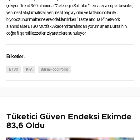
çekiyor. Trend 360 alanında “Geleceğin Sofraları” temasıyla süper besinler,
yeni nesil atıştırmalıklar, yeni nesil bağlayıcılar ve tatlandırıcılar ile
biyobozunur malzemelere odaklanılırken “Taste and Talk” network
alanında ise BTSO Mutfak Akademi tarafından yorumlanan Bursa’nın
coğrafi işaretli lezzetleri ziyaretçilere sunuluyor.
Etiketler:
BTSO
KFA
Bursa Food Point
Tüketici Güven Endeksi Ekimde
83,6 Oldu