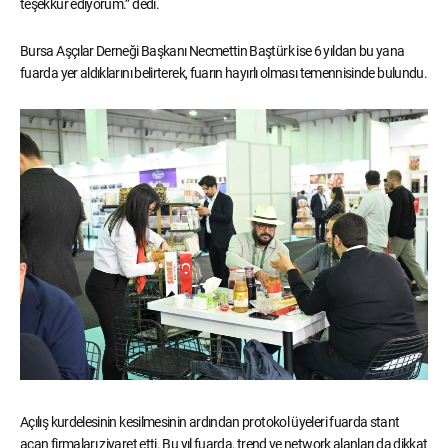
teşekkür ediyorum.” dedi.
Bursa Aşçılar Derneği Başkanı Necmettin Baştürk ise 6 yıldan bu yana
fuarda yer aldıklarını belirterek, fuarın hayırlı olması temennisinde bulundu.
Açılış kurdelesinin kesilmesinin ardından protokol üyeleri fuarda stant
açan firmaları ziyaret etti. Bu yıl fuarda, trend ve network alanları da dikkat