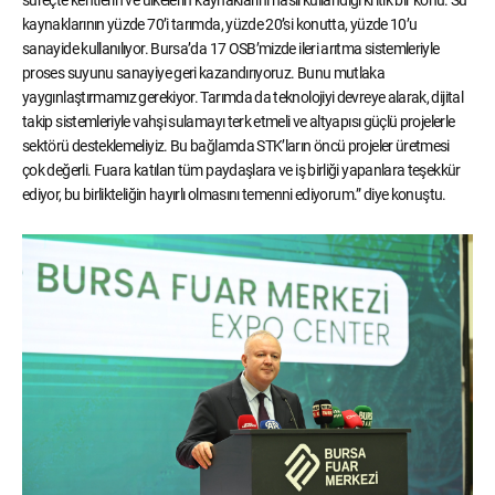
süreçte kentlerin ve ülkelerin kaynaklarını nasıl kullandığı kritik bir konu. Su
kaynaklarının yüzde 70’i tarımda, yüzde 20’si konutta, yüzde 10’u
sanayide kullanılıyor. Bursa’da 17 OSB’mizde ileri arıtma sistemleriyle
proses suyunu sanayiye geri kazandırıyoruz. Bunu mutlaka
yaygınlaştırmamız gerekiyor. Tarımda da teknolojiyi devreye alarak, dijital
takip sistemleriyle vahşi sulamayı terk etmeli ve altyapısı güçlü projelerle
sektörü desteklemeliyiz. Bu bağlamda STK’ların öncü projeler üretmesi
çok değerli. Fuara katılan tüm paydaşlara ve iş birliği yapanlara teşekkür
ediyor, bu birlikteliğin hayırlı olmasını temenni ediyorum.” diye konuştu.