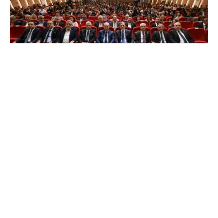
Paylaş
BTSO Yönetim Kurulu Başkanı İbrahim Burkay:
“Teknoloji ve Verimlilik
Üretimin Standardı Olmalı”
Sütaş Yönetim Kurulu Başkanı Muharrem Yılmaz:
“İş Yapma
Biçimlerimizi Dönüştürmek Zorundayız”
Bursa Ticaret ve Sanayi Odası (BTSO) öncülüğünde gerçekleştirilen