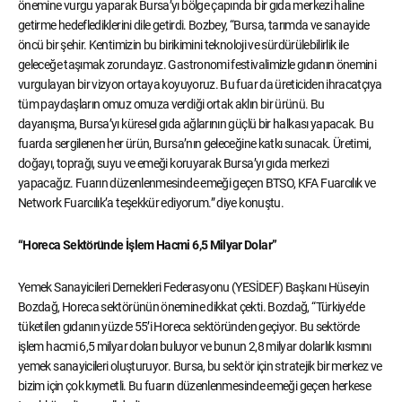
önemine vurgu yaparak Bursa’yı bölge çapında bir gıda merkezi haline
getirme hedeflediklerini dile getirdi. Bozbey, “Bursa, tarımda ve sanayide
öncü bir şehir. Kentimizin bu birikimini teknoloji ve sürdürülebilirlik ile
geleceğe taşımak zorundayız. Gastronomi festivalimizle gıdanın önemini
vurgulayan bir vizyon ortaya koyuyoruz. Bu fuar da üreticiden ihracatçıya
tüm paydaşların omuz omuza verdiği ortak aklın bir ürünü. Bu
dayanışma, Bursa’yı küresel gıda ağlarının güçlü bir halkası yapacak. Bu
fuarda sergilenen her ürün, Bursa’nın geleceğine katkı sunacak. Üretimi,
doğayı, toprağı, suyu ve emeği koruyarak Bursa’yı gıda merkezi
yapacağız. Fuarın düzenlenmesinde emeği geçen BTSO, KFA Fuarcılık ve
Network Fuarcılık’a teşekkür ediyorum.” diye konuştu.
“Horeca Sektöründe İşlem Hacmi 6,5 Milyar Dolar”
Yemek Sanayicileri Dernekleri Federasyonu (YESİDEF) Başkanı Hüseyin
Bozdağ, Horeca sektörünün önemine dikkat çekti. Bozdağ, “Türkiye’de
tüketilen gıdanın yüzde 55’i Horeca sektöründen geçiyor. Bu sektörde
işlem hacmi 6,5 milyar doları buluyor ve bunun 2,8 milyar dolarlık kısmını
yemek sanayicileri oluşturuyor. Bursa, bu sektör için stratejik bir merkez ve
bizim için çok kıymetli. Bu fuarın düzenlenmesinde emeği geçen herkese