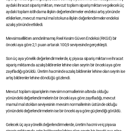
aydaki ihracat sipariş miktarı, mevcut toplam sipariş miktarı ve gelecek üç
aydaki toplam istihdama ilişkin değerlendirmeler endeksi artış yönünde
etkilerken, mevcut mamul mal stokuna ilişkin değerlendirmeler endeksi
azalış yönünde etkiledi.
Mevsimsellikten arındırılmamış Reel Kesim Güven Endeksi (RKGE) bir
önceki aya göre 2,1 puan artarak 100,9 seviyesinde gerçekleşti.
Son üç aya yönelik değerlendirmelerde, iç piyasa sipariş miktarı ve ihracat
sipariş miktarında azalış bildirenler lehine olan seyrin bir önceki aya göre
zayıfladığı görüldü. Üretim hacminde azalış bildirenler lehine olan seyrin ise
artış bildirenler lehine döndüğü gözlendi.
Mevcut toplam siparişlerin mevsim normallerinin altında olduğu
yönündeki değerlendirmelerin bir önceki aya göre zayıfladığı, mevcut
mamul mal stokları seviyesinin mevsim normallerinin üstünde olduğu
yönündeki değerlendirmelerin ise bir önceki aya göre güçlendiği görüldü.
Gelecek üç aya yönelik değerlendirmelerde, üretim hacmi ve iç piyasa