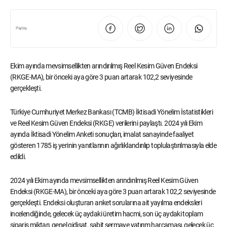
Paylaş
Ekim ayında mevsimsellikten arındırılmış Reel Kesim Güven Endeksi
(RKGE-MA), bir önceki aya göre 3 puan artarak 102,2 seviyesinde
gerçekleşti.
Türkiye Cumhuriyet Merkez Bankası (TCMB) İktisadi Yönelim İstatistikleri
ve Reel Kesim Güven Endeksi (RKGE) verilerini paylaştı. 2024 yılı Ekim
ayında İktisadi Yönelim Anketi sonuçları, imalat sanayinde faaliyet
gösteren 1785 iş yerinin yanıtlarının ağırlıklandırılıp toplulaştırılmasıyla elde
edildi.
2024 yılı Ekim ayında mevsimsellikten arındırılmış Reel Kesim Güven
Endeksi (RKGE-MA), bir önceki aya göre 3 puan artarak 102,2 seviyesinde
gerçekleşti. Endeksi oluşturan anket sorularına ait yayılma endeksleri
incelendiğinde, gelecek üç aydaki üretim hacmi, son üç aydaki toplam
sipariş miktarı, genel gidişat, sabit sermaye yatırım harcaması, gelecek üç