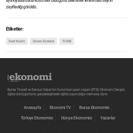
aya kıyasla daha kötümser olduğunu belirtenler lehine olan seyrin
zayıfladığı görüldü.
Etiketler:
Reel Kesim
Güven Endeksi
TCMB
Bursa Ticaret ve Sanayi Odası’nın Kurumsal yayın organı BTSO Ekonomi Dergisi,
dijital dönüşümünü gerçekleştirerek dijital yayıncılığa merhaba diyor.
Anasayfa
Ekonomi TV
Bursa Ekonomisi
Türkiye Ekonomisi
Dünya Ekonomisi
Yazarlar