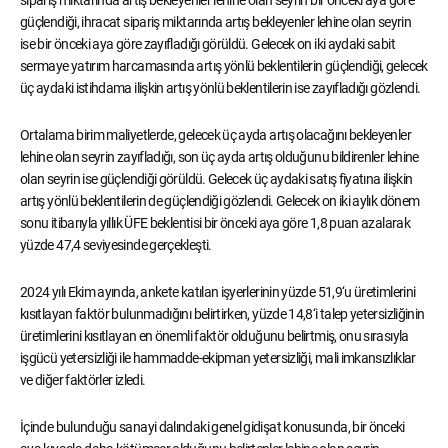
sipariş miktarında artış bekleyenler lehine olan seyrin bir önceki aya göre
güçlendiği, ihracat sipariş miktarında artış bekleyenler lehine olan seyrin
ise bir önceki aya göre zayıfladığı görüldü. Gelecek on iki aydaki sabit
sermaye yatırım harcamasında artış yönlü beklentilerin güçlendiği, gelecek
üç aydaki istihdama ilişkin artış yönlü beklentilerin ise zayıfladığı gözlendi.
Ortalama birim maliyetlerde, gelecek üç ayda artış olacağını bekleyenler
lehine olan seyrin zayıfladığı, son üç ayda artış olduğunu bildirenler lehine
olan seyrin ise güçlendiği görüldü. Gelecek üç aydaki satış fiyatına ilişkin
artış yönlü beklentilerin de güçlendiği gözlendi. Gelecek on iki aylık dönem
sonu itibarıyla yıllık ÜFE beklentisi bir önceki aya göre 1,8 puan azalarak
yüzde 47,4 seviyesinde gerçekleşti.
2024 yılı Ekim ayında, ankete katılan işyerlerinin yüzde 51,9‘u üretimlerini
kısıtlayan faktör bulunmadığını belirtirken, yüzde 14,8‘i talep yetersizliğinin
üretimlerini kısıtlayan en önemli faktör olduğunu belirtmiş, onu sırasıyla
işgücü yetersizliği ile hammadde-ekipman yetersizliği, mali imkansızlıklar
ve diğer faktörler izledi.
İçinde bulunduğu sanayi dalındaki genel gidişat konusunda, bir önceki