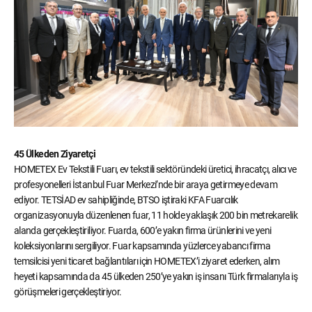
45 Ülkeden Ziyaretçi
HOMETEX Ev Tekstili Fuarı, ev tekstili sektöründeki üretici, ihracatçı, alıcı ve
profesyonelleri İstanbul Fuar Merkezi’nde bir araya getirmeye devam
ediyor. TETSİAD ev sahipliğinde, BTSO iştiraki KFA Fuarcılık
organizasyonuyla düzenlenen fuar, 11 holde yaklaşık 200 bin metrekarelik
alanda gerçekleştiriliyor. Fuarda, 600’e yakın firma ürünlerini ve yeni
koleksiyonlarını sergiliyor. Fuar kapsamında yüzlerce yabancı firma
temsilcisi yeni ticaret bağlantıları için HOMETEX’i ziyaret ederken, alım
heyeti kapsamında da 45 ülkeden 250’ye yakın iş insanı Türk firmalarıyla iş
görüşmeleri gerçekleştiriyor.