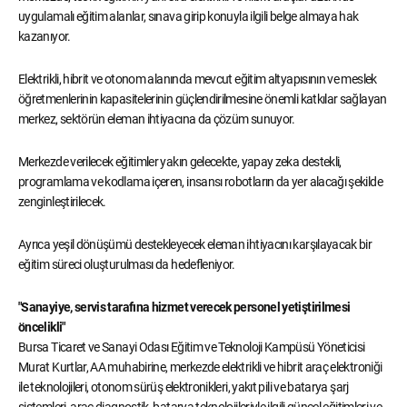
uygulamalı eğitim alanlar, sınava girip konuyla ilgili belge almaya hak
kazanıyor.
Elektrikli, hibrit ve otonom alanında mevcut eğitim altyapısının ve meslek
öğretmenlerinin kapasitelerinin güçlendirilmesine önemli katkılar sağlayan
merkez, sektörün eleman ihtiyacına da çözüm sunuyor.
Merkezde verilecek eğitimler yakın gelecekte, yapay zeka destekli,
programlama ve kodlama içeren, insansı robotların da yer alacağı şekilde
zenginleştirilecek.
Ayrıca yeşil dönüşümü destekleyecek eleman ihtiyacını karşılayacak bir
eğitim süreci oluşturulması da hedefleniyor.
"Sanayiye, servis tarafına hizmet verecek personel yetiştirilmesi
öncelikli"
Bursa Ticaret ve Sanayi Odası Eğitim ve Teknoloji Kampüsü Yöneticisi
Murat Kurtlar, AA muhabirine, merkezde elektrikli ve hibrit araç elektroniği
ile teknolojileri, otonom sürüş elektronikleri, yakıt pili ve batarya şarj
sistemleri, araç diagnostik, batarya teknolojileriyle ilgili güncel eğitimleri ve