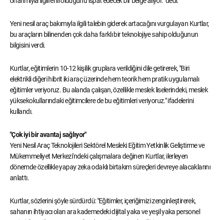
onarımıyla ilgili ehil olduğunu ispat edecek bir belge alıyor." dedi.
Yeni nesil araç bakımıyla ilgili talebin giderek artacağını vurgulayan Kurtlar,
bu araçların bilinenden çok daha farklı bir teknolojiye sahip olduğunun
bilgisini verdi.
Kurtlar, eğitimlerin 10-12 kişilik gruplara verildiğini dile getirerek, "Biri
elektrikli diğeri hibrit iki araç üzerinde hem teorik hem pratik uygulamalı
eğitimler veriyoruz. Bu alanda çalışan, özellikle meslek liselerindeki, meslek
yüksekokullarındaki eğitimcilere de bu eğitimleri veriyoruz." ifadelerini
kullandı.
"Çok iyi bir avantaj sağlıyor"
Yeni Nesil Araç Teknolojileri Sektörel Mesleki Eğitim Yetkinlik Geliştirme ve
Mükemmeliyet Merkezi'ndeki çalışmalara değinen Kurtlar, ilerleyen
dönemde özellikle yapay zeka odaklı birtakım süreçleri devreye alacaklarını
anlattı.
Kurtlar, sözlerini şöyle sürdürdü: "Eğitimler, içeriğimizi zenginleştirerek,
sahanın ihtiyacı olan ara kademedeki dijital yaka ve yeşil yaka personel