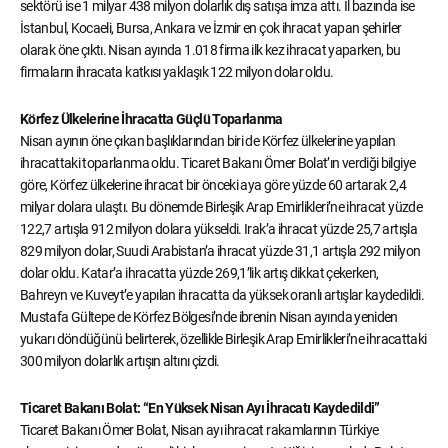
sektörü ise 1 milyar 438 milyon dolarlık dış satışa imza attı. İl bazında ise
İstanbul, Kocaeli, Bursa, Ankara ve İzmir en çok ihracat yapan şehirler
olarak öne çıktı. Nisan ayında 1.018 firma ilk kez ihracat yaparken, bu
firmaların ihracata katkısı yaklaşık 122 milyon dolar oldu.
Körfez Ülkelerine İhracatta Güçlü Toparlanma
Nisan ayının öne çıkan başlıklarından biri de Körfez ülkelerine yapılan
ihracattaki toparlanma oldu. Ticaret Bakanı Ömer Bolat’ın verdiği bilgiye
göre, Körfez ülkelerine ihracat bir önceki aya göre yüzde 60 artarak 2,4
milyar dolara ulaştı. Bu dönemde Birleşik Arap Emirlikleri’ne ihracat yüzde
122,7 artışla 912 milyon dolara yükseldi. Irak’a ihracat yüzde 25,7 artışla
829 milyon dolar, Suudi Arabistan’a ihracat yüzde 31,1 artışla 292 milyon
dolar oldu. Katar’a ihracatta yüzde 269,1’lik artış dikkat çekerken,
Bahreyn ve Kuveyt’e yapılan ihracatta da yüksek oranlı artışlar kaydedildi.
Mustafa Gültepe de Körfez Bölgesi’nde ibrenin Nisan ayında yeniden
yukarı döndüğünü belirterek, özellikle Birleşik Arap Emirlikleri’ne ihracattaki
300 milyon dolarlık artışın altını çizdi.
Ticaret Bakanı Bolat: “En Yüksek Nisan Ayı İhracatı Kaydedildi”
Ticaret Bakanı Ömer Bolat, Nisan ayı ihracat rakamlarının Türkiye