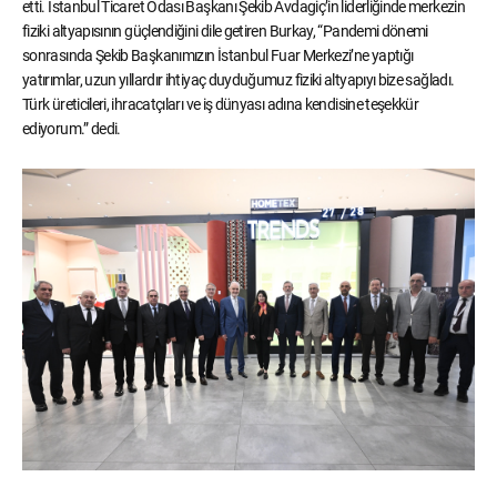
etti. İstanbul Ticaret Odası Başkanı Şekib Avdagiç’in liderliğinde merkezin
fiziki altyapısının güçlendiğini dile getiren Burkay, “Pandemi dönemi
sonrasında Şekib Başkanımızın İstanbul Fuar Merkezi’ne yaptığı
yatırımlar, uzun yıllardır ihtiyaç duyduğumuz fiziki altyapıyı bize sağladı.
Türk üreticileri, ihracatçıları ve iş dünyası adına kendisine teşekkür
ediyorum.” dedi.