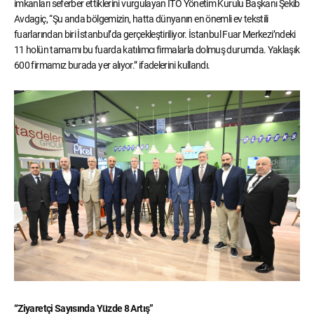
imkanları seferber ettiklerini vurgulayan İTO Yönetim Kurulu Başkanı Şekib
Avdagiç, “Şu anda bölgemizin, hatta dünyanın en önemli ev tekstili
fuarlarından biri İstanbul’da gerçekleştiriliyor. İstanbul Fuar Merkezi’ndeki
11 holün tamamı bu fuarda katılımcı firmalarla dolmuş durumda. Yaklaşık
600 firmamız burada yer alıyor.” ifadelerini kullandı.
“Ziyaretçi Sayısında Yüzde 8 Artış”