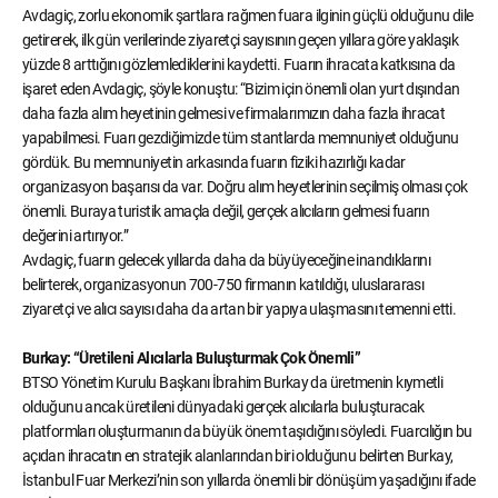
Avdagiç, zorlu ekonomik şartlara rağmen fuara ilginin güçlü olduğunu dile
getirerek, ilk gün verilerinde ziyaretçi sayısının geçen yıllara göre yaklaşık
yüzde 8 arttığını gözlemlediklerini kaydetti. Fuarın ihracata katkısına da
işaret eden Avdagiç, şöyle konuştu: “Bizim için önemli olan yurt dışından
daha fazla alım heyetinin gelmesi ve firmalarımızın daha fazla ihracat
yapabilmesi. Fuarı gezdiğimizde tüm stantlarda memnuniyet olduğunu
gördük. Bu memnuniyetin arkasında fuarın fiziki hazırlığı kadar
organizasyon başarısı da var. Doğru alım heyetlerinin seçilmiş olması çok
önemli. Buraya turistik amaçla değil, gerçek alıcıların gelmesi fuarın
değerini artırıyor.”
Avdagiç, fuarın gelecek yıllarda daha da büyüyeceğine inandıklarını
belirterek, organizasyonun 700-750 firmanın katıldığı, uluslararası
ziyaretçi ve alıcı sayısı daha da artan bir yapıya ulaşmasını temenni etti.
Burkay: “Üretileni Alıcılarla Buluşturmak Çok Önemli”
BTSO Yönetim Kurulu Başkanı İbrahim Burkay da üretmenin kıymetli
olduğunu ancak üretileni dünyadaki gerçek alıcılarla buluşturacak
platformları oluşturmanın da büyük önem taşıdığını söyledi. Fuarcılığın bu
açıdan ihracatın en stratejik alanlarından biri olduğunu belirten Burkay,
İstanbul Fuar Merkezi’nin son yıllarda önemli bir dönüşüm yaşadığını ifade