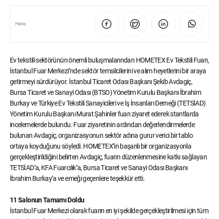
Paylaş
Ev tekstili sektörünün önemli buluşmalarından HOMETEX Ev Tekstili Fuarı,
İstanbul Fuar Merkezi’nde sektör temsilcilerini ve alım heyetlerini bir araya
getirmeyi sürdürüyor. İstanbul Ticaret Odası Başkanı Şekib Avdagiç,
Bursa Ticaret ve Sanayi Odası (BTSO) Yönetim Kurulu Başkanı İbrahim
Burkay ve Türkiye Ev Tekstili Sanayicileri ve İş İnsanları Derneği (TETSİAD)
Yönetim Kurulu Başkanı Murat Şahinler fuarı ziyaret ederek stantlarda
incelemelerde bulundu. Fuar ziyaretinin ardından değerlendirmelerde
bulunan Avdagiç, organizasyonun sektör adına gurur verici bir tablo
ortaya koyduğunu söyledi. HOMETEX’in başarılı bir organizasyonla
gerçekleştirildiğini belirten Avdagiç, fuarın düzenlenmesine katkı sağlayan
TETSİAD’a, KFA Fuarcılık’a, Bursa Ticaret ve Sanayi Odası Başkanı
İbrahim Burkay’a ve emeği geçenlere teşekkür etti.
11 Salonun Tamamı Doldu
İstanbul Fuar Merkezi olarak fuarın en iyi şekilde gerçekleştirilmesi için tüm