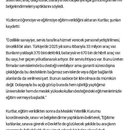
belgelendirmeleri yaptıklarını söyledi.
Yüzlerce öğrenciye ve eğitimciye eğitim verildiğini aktaran Kurtlar, şunları
kaydetti:
"Özellikle sanayiye, servis tarafına hizmet verecek personel yetiştirilmesi,
öncelikli bir alan. Türkiye'de 2025 yılı sonu itibarıyla 33 milyon araç var.
Bunların yaklaşık 370 bini elektrikli, bataryalı ve 670 bin de hibrit araç var.
Bu sayı, her geçen yıl katlanarak artıyor. Bir servis ihtiyacı var. Bunu üreten
firmalar servislerinde bu desteği verebiliyor ama garanti süresi dışına
çıkıldığında bu desteklerin bağımsız servislerde veya diğer bağlantılı
alanlarda da verilmesi şart. Bunun sadece bir ilde olması da mümkün
değil. Dolayısıyla bu açığı görüp burada hem işbirliği yaptığımız
üniversiteler hem de meslek yüksekokulları desteğindeki eğitmenlerimizle
eğitim vermeye başladık."
Kurtlar, eğitim verildikten sonra da Mesleki Yeterlilik Kurumu
koordinesinde, sınav ve belgelendirme yaptıklarını belirterek, "Eğitime
katılanlar, sınava girerek e-Devlet'te de gözükecek şekilde bu araçların