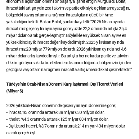
ekonomisi açısından önemli bir başarıya işaret ettiğini vurguladı. Bolat,
ihracattaki artışın yalnızca takvim ve parite etkisiyle açıklanamayacağını,
bölgedeki savaş ortamına rağmen ihracatçıların güçlü bir ivme
yakaladığını belirtti. Bakan Bolat, şunları kaydetti: “2026 Nisan ayında
ihracatımız geçen yılın aynı ayına göre yüzde 22,3 oranında artışla 25,4
milyar dolar olarak gerçekleşmiştir. Böylelikle en yüksek Nisan ayı ve en
yüksek ikinci aylık ihracat değeri kaydedilmiştir. 2025 yılı Nisan ayında
ihracatımız 20 milyar 779 milyon dolardı. 2026 yılı Nisan ayında net 4,6
milyar dolar artış kaydedilmiştir. Bu artışta her ne kadar parite ve takvim
etkisini görüyorsak da bu etkilerden de arındırıldığında, bölgemizin içinden
geçtiği savaş ortamına rağmen ihracatta artış ivmesi dikkat çekmektedir.”
Türkiye’nin Ocak-Nisan Dönemi Karşılaştırmalı Dış Ticaret Verileri
(Milyar $)
2026 yılı Ocak-Nisan döneminde geçen yılın aynı dönemine göre;
▪ İhracat, %3 oranında artarak 88 milyar 630 milyon dolar,
▪ İthalat, %4,3 oranında artarak 125 milyar 804 milyon dolar,
▪ Dış ticaret hacmi, %3,7 oranında artarak 214 milyar 434 milyon dolar
olarak gerçekleşti.