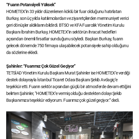
“Fuarın Potansiyeli Yüksek”
HOMETEX’in 33 yıldır düzenlenen köklü bir fuar olduğunu hatırlatan
Burkay, son üç yılda katılımcılardan ve ziyaretçilerden memnuniyet verici
geri dönüşler aldıklarını bildirdi. BTSO ve KFA Fuarcılık Yönetim Kurulu
Başkanı İbrahim Burkay, HOMETEX’in sektörün ihracat hedefleri
açısından önemli fırsatlar sunduğunu söyledi. Başkan Burkay, fuarın
gelecek dönemde 750 firmaya ulaşabilecek potansiyele sahip olduğunu
da sözlerine ekledi.
Şahinler: “Fuarımız Çok Güzel Geçiyor”
TETSİAD Yönetim Kurulu Başkanı Murat Şahinler ise HOMETEX’e verdiği
destek dolayısıyla İstanbul Ticaret Odası Başkanı Şekib Avdagiç’e
teşekkür etti. Fuarın sektör açısından güçlü bir atmosferde devam ettiğini
belirten Şahinler, “HOMETEX’e vermiş olduğu destekten dolayı Şekib
Başkanımıza teşekkür ediyorum. Fuarımız çok güzel geçiyor.” dedi.