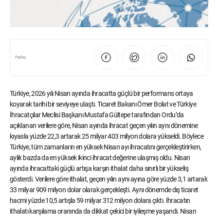
Paylaş
Türkiye, 2026 yılı Nisan ayında ihracatta güçlü bir performans ortaya
koyarak tarihi bir seviyeye ulaştı. Ticaret Bakanı Ömer Bolat ve Türkiye
İhracatçılar Meclisi Başkanı Mustafa Gültepe tarafından Ordu’da
açıklanan verilere göre, Nisan ayında ihracat geçen yılın aynı dönemine
kıyasla yüzde 22,3 artarak 25 milyar 403 milyon dolara yükseldi. Böylece
Türkiye, tüm zamanların en yüksek Nisan ayı ihracatını gerçekleştirirken,
aylık bazda da en yüksek ikinci ihracat değerine ulaşmış oldu. Nisan
ayında ihracattaki güçlü artışa karşın ithalat daha sınırlı bir yükseliş
gösterdi. Verilere göre ithalat, geçen yılın aynı ayına göre yüzde 3,1 artarak
33 milyar 909 milyon dolar olarak gerçekleşti. Aynı dönemde dış ticaret
hacmi yüzde 10,5 artışla 59 milyar 312 milyon dolara çıktı. İhracatın
ithalatı karşılama oranında da dikkat çekici bir iyileşme yaşandı. Nisan