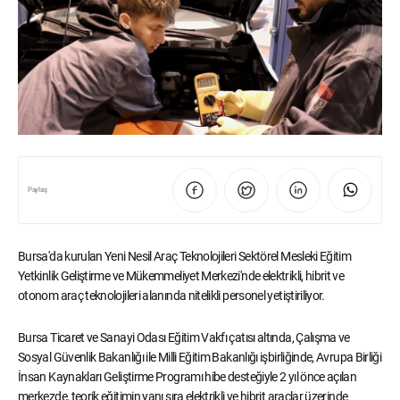
Paylaş
Bursa'da kurulan Yeni Nesil Araç Teknolojileri Sektörel Mesleki Eğitim
Yetkinlik Geliştirme ve Mükemmeliyet Merkezi'nde elektrikli, hibrit ve
otonom araç teknolojileri alanında nitelikli personel yetiştiriliyor.
Bursa Ticaret ve Sanayi Odası Eğitim Vakfı çatısı altında, Çalışma ve
Sosyal Güvenlik Bakanlığı ile Milli Eğitim Bakanlığı işbirliğinde, Avrupa Birliği
İnsan Kaynakları Geliştirme Programı hibe desteğiyle 2 yıl önce açılan
merkezde, teorik eğitimin yanı sıra elektrikli ve hibrit araçlar üzerinde