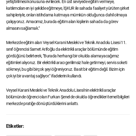
yetiştirilmesi konusuna evrilecek. En üst seviyede eğitim vermeye,
katılımcıları en iyi şekilde eğitmeye, İŞKUR ile sahada faaliyet yürüten şirket
sahipleriyle, onları istihdama katmaya mümkün olduğunca dahil olmaya
çalışıyoruz. Amacımız, burada eğitim alan kişilerin sahada da görev
almasını sağlamak."
Merkezde eğitim alan Veysel Karani Mesleki ve Teknik Anadolu Lisesi 11.
sınıf öğrencisi Samet Arifoğlu da elektrikli araçlar bölümünde eğitim
gördüğünü belirterek, "Burada herhangi bir okulda alamayacağımız
eğitimleri alıyoruz. Bir elektrikli aracı gerilimsiz hale getirmeyi, servis soketi
sökmeyi, bu gibi birçok şeyi öğreniyoruz. Basit bir eğitim değil. Bizim için
çok iyi bir avantaj sağlıyor." ifadelerini kullandı.
Veysel Karani Mesleki ve Teknik Anadolu Lisesi'nin elektrikli araçlar
bölümünde öğrenci olan Furkan Şenel de okulda öğrendikleri temel bilgileri
merkezde pratiğe dönüştürdüklerini anlattı.
Etiketler: