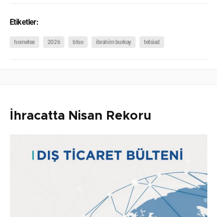
Etiketler:
hometex
2026
btso
ibrahim burkay
tetsiad
İhracatta Nisan Rekoru