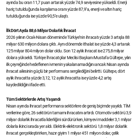
ayında bu oran 11,7 puan artarak yüzde 74,9 seviyesine yükseldi. Enerji
hariç tutulduğunda karşılama oranı yüzde 87,9’a, enerji ve altın hariç
tutulduğunda ise yüzde 90,5’e ulaştı.
İlk Dört Ayda 88,6 Milyar Dolarlık İhracat
2026 yılının Ocak-Nisan döneminde Türkiye’nin ihracatı yüzde 3 artışla 88
milyar 630 milyon dolara çıktı. Aynı dönemde ithalat ise yüzde 4,3 artarak
125 milyar 804 milyon dolar oldu. Son 12 aylık ihracat ise 275,8 milyar
dolara yükseldi. Türkiye İhracatçılar Meclisi Başkanı Mustafa Gültepe, yılın
ilk çeyreğinde hedeflenen ivmenin yakalanamadığını ancak Nisan ayında
ihracat ailesinin güçlü bir performans sergilediğini belirtti. Gültepe, dört
aylık ihracatta yüzde 3,12, 12 aylık ihracatta ise yüzde 4,2 artış
kaydedildiğini ifade etti.
Tüm Sektörlerde Artış Yaşandı
Nisan ayında ihracat performansı sektörlere de geniş biçimde yayıldı. TİM
verilerine göre, 26 sektörün tamamı ihracatını artırdı. Otomotiv sektörü 3,9
milyar dolarlık ihracatla liderliğini sürdürürken, kimyevi maddeler 3,1 milyar
dolarla ikinci sırada yer aldı. Elektrik-elektronik sektörü 1,8 milyar dolarlık
ihracat gerçekleştirirken, hazır giyim 1 milyar 451 milyon dolar, çelik