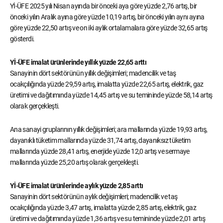
Yİ-ÜFE 2025 yılı Nisan ayında bir önceki aya göre yüzde 2,76 artış, bir
önceki yılın Aralık ayına göre yüzde 10,19 artış, bir önceki yılın aynı ayına
göre yüzde 22,50 artış ve on iki aylık ortalamalara göre yüzde 32,65 artış
gösterdi.
Yİ-ÜFE imalat ürünlerinde yıllık yüzde 22,65 arttı
Sanayinin dört sektörünün yıllık değişimleri; madencilik ve taş
ocakçılığında yüzde 29,59 artış, imalatta yüzde 22,65 artış, elektrik, gaz
üretimi ve dağıtımında yüzde 14,45 artış ve su temininde yüzde 58,14 artış
olarak gerçekleşti.
Ana sanayi gruplarının yıllık değişimleri; ara mallarında yüzde 19,93 artış,
dayanıklı tüketim mallarında yüzde 31,74 artış, dayanıksız tüketim
mallarında yüzde 28,41 artış, enerjide yüzde 12,0 artış ve sermaye
mallarında yüzde 25,20 artış olarak gerçekleşti.
Yİ-ÜFE imalat ürünlerinde aylık yüzde 2,85 arttı
Sanayinin dört sektörünün aylık değişimleri; madencilik ve taş
ocakçılığında yüzde 3,47 artış, imalatta yüzde 2,85 artış, elektrik, gaz
üretimi ve dağıtımında yüzde 1,36 artış ve su temininde yüzde 2,01 artış