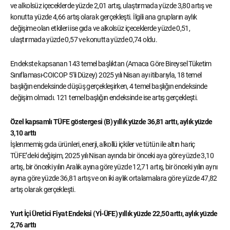
ve alkolsüz içeceklerde yüzde 2,01 artış, ulaştırmada yüzde 3,80 artış ve
konutta yüzde 4,66 artış olarak gerçekleşti. İlgili ana grupların aylık
değişime olan etkileri ise gıda ve alkolsüz içeceklerde yüzde 0,51,
ulaştırmada yüzde 0,57 ve konutta yüzde 0,74 oldu.
Endekste kapsanan 143 temel başlıktan (Amaca Göre Bireysel Tüketim
Sınıflaması-COICOP 5’li Düzey) 2025 yılı Nisan ayı itibarıyla, 18 temel
başlığın endeksinde düşüş gerçekleşirken, 4 temel başlığın endeksinde
değişim olmadı. 121 temel başlığın endeksinde ise artış gerçekleşti.
Özel kapsamlı TÜFE göstergesi (B) yıllık yüzde 36,81 arttı, aylık yüzde
3,10 arttı
İşlenmemiş gıda ürünleri, enerji, alkollü içkiler ve tütün ile altın hariç
TÜFE’deki değişim, 2025 yılı Nisan ayında bir önceki aya göre yüzde 3,10
artış, bir önceki yılın Aralık ayına göre yüzde 12,71 artış, bir önceki yılın aynı
ayına göre yüzde 36,81 artış ve on iki aylık ortalamalara göre yüzde 47,82
artış olarak gerçekleşti.
Yurt İçi Üretici Fiyat Endeksi (Yİ-ÜFE) yıllık yüzde 22,50 arttı, aylık yüzde
2,76 arttı