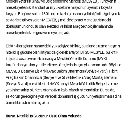
Mesleki Yeterlilik Sınav ve Belgelendirme Merkezi (MESYEB), Türkiye'nin
mesleki yeterlilik standartlarını yükseltme misyonunu yeni bir boyuta
taşıyor. Bugüne kadar 130 binden fazla çalışanın yetkinliğini belgeleyerek
sektörlere güven veren MESYEB, şimdi de otomotiv endüstrisindeki
dönüşümün öncüsü olan elektrikli ve hibrit araç teknolojileri alanında
mesleki yeterlilik belgesi vermeye başladı.
Elektrikli araçların sanayideki yükselişiyle birlikte, bu alanda uzmanlaşmış
nitelikli iş gücüne olan ihtiyaç da giderek artıyor. BTSO MESYEB, bu kritik
ihtiyaca cevap vermek amacıyla Mesleki Yeterlilik Kurumu (MYK)
tarafından yapılan yetkilendirme süreçlerini başarıyla tamamladı. Böylece
MESYEB, Batarya Elektrikli Araç Bakım Onarımcısı (Seviye 4 ve 5), Hibrit
Araç Bakım Onarımcısı (Seviye 4 ve 5) ve Elektrikli Araç Montaj Elemanı
(Seviye 3 ve 4) mesleklerinde MYK onaylı Mesleki Yeterlilik Belgesi verme
yetkisine sahip olurken, otomotivin kalbi olarak nitelendirilen Bursa'da,
sektörün geleceğine yön verecek donanımlı iş gücünün yetiştirilmesi adına
önemli bir adım atılmış oldu.
Bursa, Nitelikli İş Gücünün Üssü Olma Yolunda