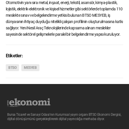
Otomotivin yanı sıra metal, inşaat, enerji, tekstil, asansör, kimya-plastik,
lojistik, elektrik-elektronik ve kişisel hizmetler gibi sektörlerde toplamda 110
meslekte sınav ve belgelendirme yetkisi bulunan BTSO MESYEB, iş
dünyasının ihtiyaç duyduğu nitelikli çalışan profilinin oluşturulmasına katkı
sağlıyor. Yeni Nesil Araç Teknolojilerinde kapsama alınan meslekler
sayesinde sektörel gelişmelerle paralel bir belgelendirme yapısı kuruluyor.
Etiketler:
BTSO
MESYEB
Bursa Ticaret ve Sanayi Odası’nın Kurumsal yayın organı BTSO Ekonomi Dergisi,
dijital dönüşümünü gerçekleştirerek dijital yayıncılığa merhaba diyor.