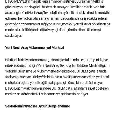
BTSO MESYEB’in meslek kapsamını genişletmesi, Bursa’nın nitelikli iş
gücü vizyonuna da güçlü bir destek sunuyor. Özellikle elektrikli ve hibrit
araçlar gibi Yeni Nesil Araç Teknolojilerine yönelik mesleklerin sisteme dâhil
edilmesi, hem otomotiv sanayinin hem de bu alanda çalışacak bireylerin
geleceğe hazırlanmasını sağlıyor. BTSO, mesleki yeterlilikte örnek alınan bir
model olarak Türkiye’nin dijital ve yeşil dönüşümüne öncülük etmeyi
sürdürüyor.
Yeni Nesil Araç Mükemmeliyet Merkezi
Hibrit, elektrikli ve otonom araç teknolojileri alanında sektörün yenilikçi ve
nitelikli dönüşümü için ‘Yeni Nesil Araç Teknolojileri Sektörel Mesleki Eğitim
Yetkinlik Geliştirme ve Mükemmeliyet Merkezi de BUTGEM çatısı altında
faaliyet gösteriyor. Türkiye’de bir ilk olma özelliği taşıyan merkez, yeni nesil
motorlu araçlara yönelik eğitim altyapısı için öncü bir rol de üstleniyor.
BTSO Eğitim Vakfı bünyesindeki BUTGEM çatısı altında faaliyet gösteren
merkez, sektörde nitelikli istihdamın yetiştirilmesini sağlıyor.
Sektörlerin İhtiyacına Uygun Belgelendirme