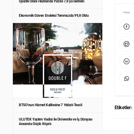
İşsizlik Oranı Haziranda Yüzde 7,6’ya Geriledi
Paylaş
Ekonomik Güven Endeksi Temmuzda 99,8 Oldu
BTSO’nun Hizmet Kalitesine 7 Yıldızlı Tescil
Etiketler:
ULUTEK Yazılım Vadisi ile Üniversite ve İş Dünyası
Arasında Güçlü Köprü