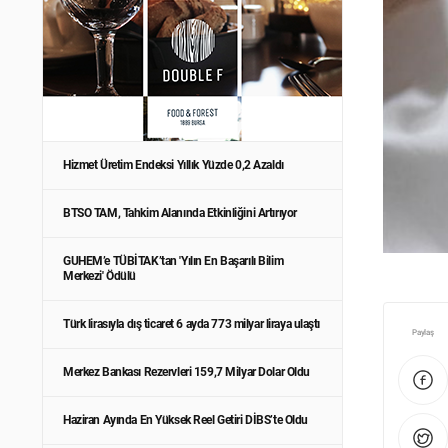
Hizmet Üretim Endeksi Yıllık Yüzde 0,2 Azaldı
BTSO TAM, Tahkim Alanında Etkinliğini Artırıyor
GUHEM’e TÜBİTAK’tan 'Yılın En Başarılı Bilim
Merkezi' Ödülü
Türk lirasıyla dış ticaret 6 ayda 773 milyar liraya ulaştı
Paylaş
Merkez Bankası Rezervleri 159,7 Milyar Dolar Oldu
Haziran Ayında En Yüksek Reel Getiri DİBS’te Oldu