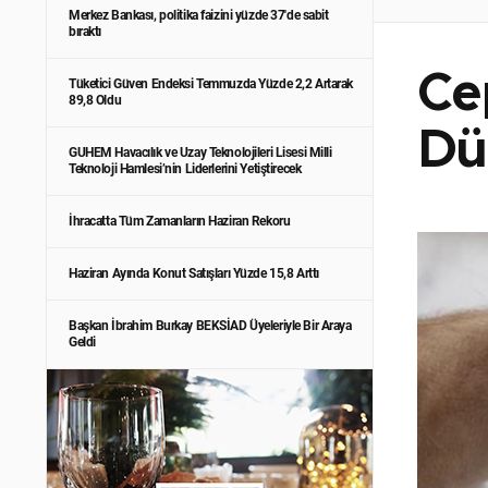
Merkez Bankası, politika faizini yüzde 37'de sabit
bıraktı
Ce
Tüketici Güven Endeksi Temmuzda Yüzde 2,2 Artarak
89,8 Oldu
Dü
GUHEM Havacılık ve Uzay Teknolojileri Lisesi Milli
Teknoloji Hamlesi’nin Liderlerini Yetiştirecek
İhracatta Tüm Zamanların Haziran Rekoru
Haziran Ayında Konut Satışları Yüzde 15,8 Arttı
Başkan İbrahim Burkay BEKSİAD Üyeleriyle Bir Araya
Geldi