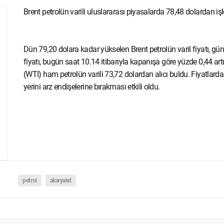
Brent petrolün varili uluslararası piyasalarda 78,48 dolardan iş
Dün 79,20 dolara kadar yükselen Brent petrolün varil fiyatı, gü
fiyatı, bugün saat 10.14 itibarıyla kapanışa göre yüzde 0,44 art
(WTI) ham petrolün varili 73,72 dolardan alıcı buldu. Fiyatlardaki 
yerini arz endişelerine bırakması etkili oldu.
petrol
akaryakıt