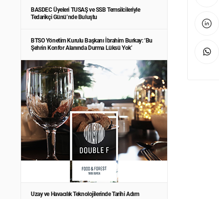
BASDEC Üyeleri TUSAŞ ve SSB Temsilcileriyle
Tedarikçi Günü’nde Buluştu
BTSO Yönetim Kurulu Başkanı İbrahim Burkay: ‘Bu
Şehrin Konfor Alanında Durma Lüksü Yok’
Uzay ve Havacılık Teknolojilerinde Tarihi Adım
Ticaret Bakanı Ömer Bolat, Haziran Ayı Dış Ticaret