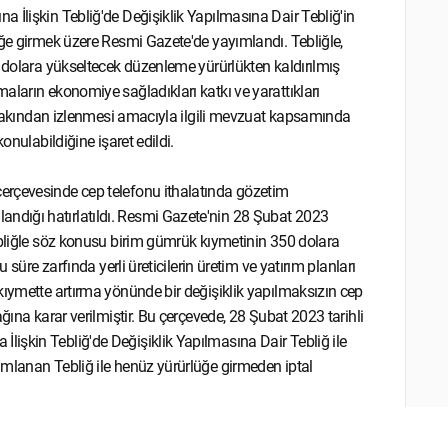
 İlişkin Tebliğ'de Değişiklik Yapılmasına Dair Tebliğ'in
üğe girmek üzere Resmi Gazete'de yayımlandı. Tebliğle,
0 dolara yükseltecek düzenleme yürürlükten kaldırılmış
aların ekonomiye sağladıkları katkı ve yarattıkları
in yakından izlenmesi amacıyla ilgili mevzuat kapsamında
onulabildiğine işaret edildi.
erçevesinde cep telefonu ithalatında gözetim
ndığı hatırlatıldı. Resmi Gazete'nin 28 Şubat 2023
ebliğle söz konusu birim gümrük kıymetinin 350 dolara
 süre zarfında yerli üreticilerin üretim ve yatırım planları
kıymette artırma yönünde bir değişiklik yapılmaksızın cep
ğına karar verilmiştir. Bu çerçevede, 28 Şubat 2023 tarihli
işkin Tebliğ'de Değişiklik Yapılmasına Dair Tebliğ ile
ımlanan Tebliğ ile henüz yürürlüğe girmeden iptal