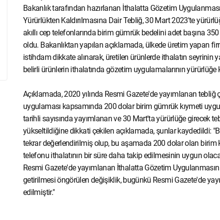
Bakanlık tarafından hazırlanan İthalatta Gözetim Uygulanmasına
Yürürlükten Kaldırılmasına Dair Tebliğ, 30 Mart 2023'te yürürl
akıllı cep telefonlarında birim gümrük bedelini adet başına 35
oldu. Bakanlıktan yapılan açıklamada, ülkede üretim yapan firm
istihdam dikkate alınarak, üretilen ürünlerde ithalatın seyrin
belirli ürünlerin ithalatında gözetim uygulamalarının yürürlüğe k
Açıklamada, 2020 yılında Resmi Gazete'de yayımlanan tebliğ ç
uygulaması kapsamında 200 dolar birim gümrük kıymeti uygula
tarihli sayısında yayımlanan ve 30 Mart'ta yürürlüğe girecek t
yükseltildiğine dikkati çekilen açıklamada, şunlar kaydedildi: "Bu
tekrar değerlendirilmiş olup, bu aşamada 200 dolar olan birim 
telefonu ithalatının bir süre daha takip edilmesinin uygun olaca
Resmi Gazete'de yayımlanan İthalatta Gözetim Uygulanmasına İl
getirilmesi öngörülen değişiklik, bugünkü Resmi Gazete'de yay
edilmiştir."