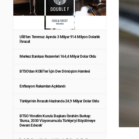
UİB'ten Temmuz Ayında 3 Milyar 914 Milyon Dolarlık
İhracat
Merkez Bankası Rezervleri 164,4 Milyar Dolar Oldu
BTSO’dan KOBİ’ler İçin Dev Dönüşüm Hamlesi
Enflasyon Rakamları Açıklandı
Türkiye'nin İhracatı Haziranda 24,9 Milyar Dolar Oldu
BTSO Yönetim Kurulu Başkanı İbrahim Burkay:
'Bursa, 2030 Vizyonumuzla Türkiye’yi Büyütmeye
Devam Edecek'