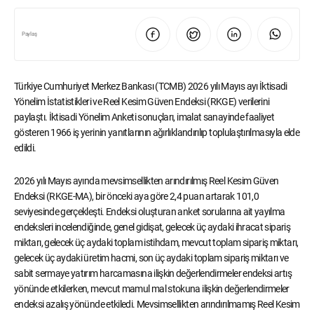
Paylaş
Türkiye Cumhuriyet Merkez Bankası (TCMB) 2026 yılı Mayıs ayı İktisadi
Yönelim İstatistikleri ve Reel Kesim Güven Endeksi (RKGE) verilerini
paylaştı. İktisadi Yönelim Anketi sonuçları, imalat sanayinde faaliyet
gösteren 1966 iş yerinin yanıtlarının ağırlıklandırılıp toplulaştırılmasıyla elde
edildi.
2026 yılı Mayıs ayında mevsimsellikten arındırılmış Reel Kesim Güven
Endeksi (RKGE-MA), bir önceki aya göre 2,4 puan artarak 101,0
seviyesinde gerçekleşti. Endeksi oluşturan anket sorularına ait yayılma
endeksleri incelendiğinde, genel gidişat, gelecek üç aydaki ihracat sipariş
miktarı, gelecek üç aydaki toplam istihdam, mevcut toplam sipariş miktarı,
gelecek üç aydaki üretim hacmi, son üç aydaki toplam sipariş miktarı ve
sabit sermaye yatırım harcamasına ilişkin değerlendirmeler endeksi artış
yönünde etkilerken, mevcut mamul mal stokuna ilişkin değerlendirmeler
endeksi azalış yönünde etkiledi. Mevsimsellikten arındırılmamış Reel Kesim