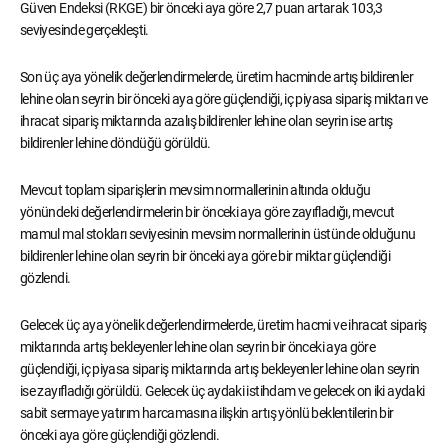
Güven Endeksi (RKGE) bir önceki aya göre 2,7 puan artarak 103,3
seviyesinde gerçekleşti.
Son üç aya yönelik değerlendirmelerde, üretim hacminde artış bildirenler
lehine olan seyrin bir önceki aya göre güçlendiği, iç piyasa sipariş miktarı ve
ihracat sipariş miktarında azalış bildirenler lehine olan seyrin ise artış
bildirenler lehine döndüğü görüldü.
Mevcut toplam siparişlerin mevsim normallerinin altında olduğu
yönündeki değerlendirmelerin bir önceki aya göre zayıfladığı, mevcut
mamul mal stokları seviyesinin mevsim normallerinin üstünde olduğunu
bildirenler lehine olan seyrin bir önceki aya göre bir miktar güçlendiği
gözlendi.
Gelecek üç aya yönelik değerlendirmelerde, üretim hacmi ve ihracat sipariş
miktarında artış bekleyenler lehine olan seyrin bir önceki aya göre
güçlendiği, iç piyasa sipariş miktarında artış bekleyenler lehine olan seyrin
ise zayıfladığı görüldü. Gelecek üç aydaki istihdam ve gelecek on iki aydaki
sabit sermaye yatırım harcamasına ilişkin artış yönlü beklentilerin bir
önceki aya göre güçlendiği gözlendi.