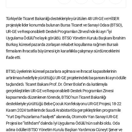
Türkiye’de Ticaret Bakanlığı destekleriyle yürütülen 48 UR-GE ve HİSER
projesiyle lider konumda bulunan Bursa Ticaret ve Sanayi Odası (BTSO),
UR-GE ve Responsible® Destek Programları Zirvesi’nde iki ayrı “İyi
Uygulama Ödülü”ne layık görüldü. BTSO Yönetim Kurulu Başkanı İbrahim
Burkay, küresel pazarda zorlaşan rekabet koşullarına rağmen Bursalı
firmaların ihracatla büyümesi için kararlılıkla çalışmayı sürdüreceklerini
ifade etti.
BTSO, üyelerinin küresel pazarlara açılması ve ihracat kapasitelerinin
artırılması hedefiyle yürüttüğü UR-GE projelerindeki başarısını iki ayrı ödülle
taçlandırdı. Ticaret Bakanı Prof. Dr. Ömer Bolat’ın da katılımıyla
gerçekleştirilen UR-GE ve Responsible® Destek Programları Zirvesi
kapsamında düzenlenen törende, BTSO’nun Ticaret Bakanlığı
destekleriyle yürüttüğü Bebe Çocuk Konfeksiyonu UR-GE Projesi, 18-22
Kasım 2024 tarihlerinde Suudi Arabistan’da gerçekleştirilen program ile
“Yurt Dışı Pazarlama Faaliyeti” alanında, Otomotiv Yan Sanayi UR-GE
Projesi ise “İstihdam” dalında İyi Uygulama Ödülü’nün sahibi oldu. Oda
adına ödülleri BTSO Yönetim Kurulu Başkan Yardımcısı Cüneyt Şener ve