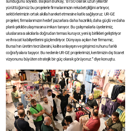
sunduğunu söyledi. Başkan Burkay, “BTSO olarak uzun yıllardır
yürüttüğümüz bu projelerle firmalarımızın rekabetçiliğini artırıyor,
sektörlerimizin ortak akılla hareket etmesine katkı sağlıyoruz. UR-GE
projeleri, firmalarımızın hedef pazarlara daha hazırlıklı, daha güçlü ve daha
planlı şekilde ulaşmasına imkan tanıyor. Bu çalışmalarla üyelerimiz,
uluslararası alıcılarla doğrudan temas kuruyor, yeni iş birlikleri geliştiriyor
ve ihracat kabiliyetlerini güçlendiriyor. Dünyaya açılan her firmamız,
Bursa’nın üretim tecrübesini, kalite anlayışını ve girişimci ruhunu farklı
coğrafyalara taşıyor. Bu nedenle UR-GE projelerimizi, kentimizin dış ticaret
vizyonunu büyüten stratejik bir güç olarak görüyoruz.” diye konuştu.