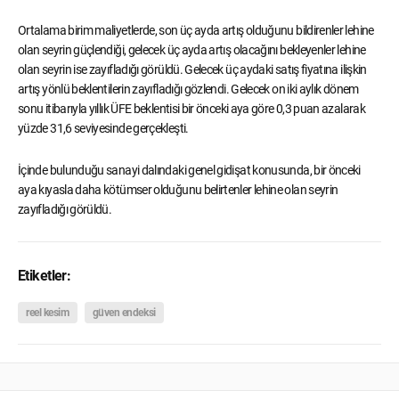
Ortalama birim maliyetlerde, son üç ayda artış olduğunu bildirenler lehine
olan seyrin güçlendiği, gelecek üç ayda artış olacağını bekleyenler lehine
olan seyrin ise zayıfladığı görüldü. Gelecek üç aydaki satış fiyatına ilişkin
artış yönlü beklentilerin zayıfladığı gözlendi. Gelecek on iki aylık dönem
sonu itibarıyla yıllık ÜFE beklentisi bir önceki aya göre 0,3 puan azalarak
yüzde 31,6 seviyesinde gerçekleşti.
İçinde bulunduğu sanayi dalındaki genel gidişat konusunda, bir önceki
aya kıyasla daha kötümser olduğunu belirtenler lehine olan seyrin
zayıfladığı görüldü.
Etiketler:
reel kesim
güven endeksi