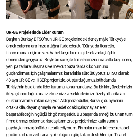
UR-GE Projelerinde Lider Kurum
Başkan Burkay, BTSO’nun UR-GE projelerindeki deneyimiyle Türkiye’ye
örnek çalışmalara imza attığını ifade ederek, “Dünyada ticaretin,
finansmana erişimin ve rekabet koşullarının giderek zorlaştığı bir
dönemden geçiyoruz. Böyle bir süreçte firmalarımızın ihracatla büyümesi,
yeni pazarlara ulaşması ve mevcut pazarlardaki konumunu
güçlendirmesi için çalışmalarımızı kararlılıkla sürdürüyoruz. BTSO olarak
48 ayrı UR-GE ve HİSER projemizle, oluşturduğumuz istihdamda
Türkiye’nin bu alanda lider kurumu konumundayız. Bu birikim, üyelerimizin
ihtiyaçlarını doğru analiz etmemize ve sektörlerimize özel yol haritaları
oluşturmamıza imkan sağlıyor. Aldığımız ödüller, Bursa iş dünyasının
ortak akılla, dayanışmayla ve hedef odaklı çalışmayla neleri
başarabileceğinin güçlü bir göstergesidir. Bu başarıda emeği bulunan tüm
firmalarımızı, çalışma arkadaşlarımızı ve projelerimize katkı sunan
paydaşlarımızı gönülden tebrik ediyorum. Firmalarımızın küresel rekabet
gücünü artıran ve ihracat yolculuğuna güç katan destekleri için Ticaret