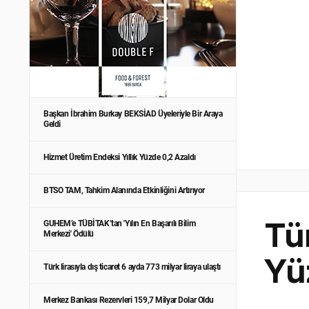
Başkan İbrahim Burkay BEKSİAD Üyeleriyle Bir Araya
Geldi
Hizmet Üretim Endeksi Yıllık Yüzde 0,2 Azaldı
BTSO TAM, Tahkim Alanında Etkinliğini Artırıyor
GUHEM’e TÜBİTAK’tan 'Yılın En Başarılı Bilim
Tü
Merkezi' Ödülü
Yü
Türk lirasıyla dış ticaret 6 ayda 773 milyar liraya ulaştı
Merkez Bankası Rezervleri 159,7 Milyar Dolar Oldu