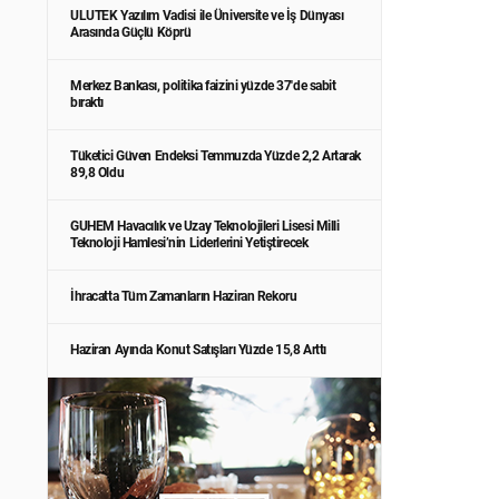
ULUTEK Yazılım Vadisi ile Üniversite ve İş Dünyası
Arasında Güçlü Köprü
Merkez Bankası, politika faizini yüzde 37'de sabit
bıraktı
Tüketici Güven Endeksi Temmuzda Yüzde 2,2 Artarak
89,8 Oldu
GUHEM Havacılık ve Uzay Teknolojileri Lisesi Milli
Teknoloji Hamlesi’nin Liderlerini Yetiştirecek
İhracatta Tüm Zamanların Haziran Rekoru
Haziran Ayında Konut Satışları Yüzde 15,8 Arttı