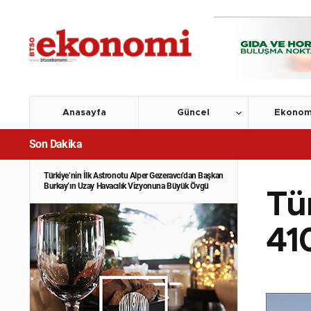
Anasayfa
Güncel
Ekonom
Son Dakika
Türkiye’nin İlk Astronotu Alper Gezeravcı’dan Başkan
Burkay’ın Uzay Havacılık Vizyonuna Büyük Övgü
Tür
41