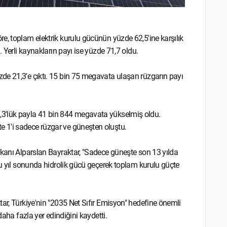
e, toplam elektrik kurulu gücünün yüzde 62,5'ine karşılık
. Yerli kaynakların payı ise yüzde 71,7 oldu.
de 21,3'e çıktı. 15 bin 75 megavata ulaşan rüzgarın payı
,3'lük payla 41 bin 844 megavata yükselmiş oldu.
 1'i sadece rüzgar ve güneşten oluştu.
akanı Alparslan Bayraktar, "Sadece güneşte son 13 yılda
bu yıl sonunda hidrolik gücü geçerek toplam kurulu güçte
tar, Türkiye'nin "2035 Net Sıfır Emisyon" hedefine önemli
daha fazla yer edindiğini kaydetti.