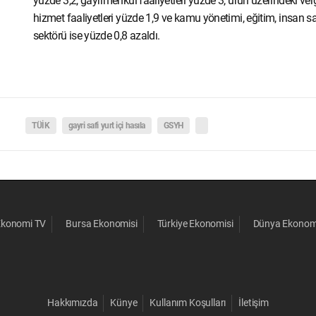
yüzde 3,2, gayrimenkul faaliyetleri yüzde 3, ürün üzerindeki ver
hizmet faaliyetleri yüzde 1,9 ve kamu yönetimi, eğitim, insan sağ
sektörü ise yüzde 0,8 azaldı.
TÜİK
gayri safi yurt içi hasıla
GSYH
Ekonomi TV
Bursa Ekonomisi
Türkiye Ekonomisi
Dünya Ekonom
Hakkımızda
Künye
Kullanım Koşulları
İletişim