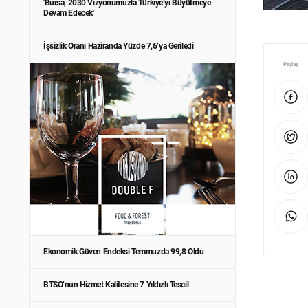
'Bursa, 2030 Vizyonumuzla Türkiye’yi Büyütmeye
Devam Edecek'
İşsizlik Oranı Haziranda Yüzde 7,6’ya Geriledi
Paylaş
Ekonomik Güven Endeksi Temmuzda 99,8 Oldu
BTSO’nun Hizmet Kalitesine 7 Yıldızlı Tescil