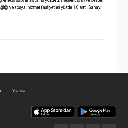
giler eksi sübvansiyonlar yüzde 2, mesleki, idari ve destek
lığı ve sosyal hizmet faaliyetleri yüzde 1,8 arttı. Sanayi
isi
Yazarlar