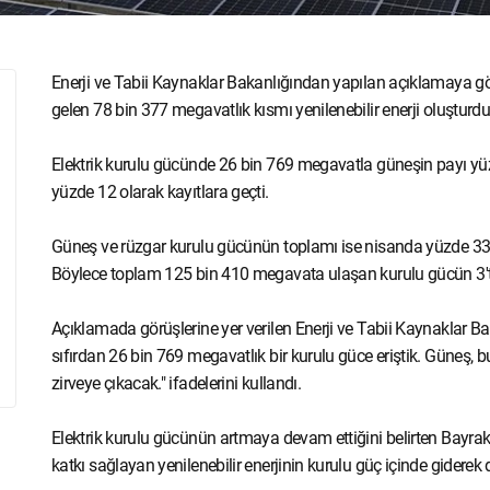
Enerji ve Tabii Kaynaklar Bakanlığından yapılan açıklamaya gör
gelen 78 bin 377 megavatlık kısmı yenilenebilir enerji oluşturdu
Elektrik kurulu gücünde 26 bin 769 megavatla güneşin payı yüz
yüzde 12 olarak kayıtlara geçti.
Güneş ve rüzgar kurulu gücünün toplamı ise nisanda yüzde 33
Böylece toplam 125 bin 410 megavata ulaşan kurulu gücün 3'te
Açıklamada görüşlerine yer verilen Enerji ve Tabii Kaynaklar B
sıfırdan 26 bin 769 megavatlık bir kurulu güce eriştik. Güneş, 
zirveye çıkacak." ifadelerini kullandı.
Elektrik kurulu gücünün artmaya devam ettiğini belirten Bayrak
katkı sağlayan yenilenebilir enerjinin kurulu güç içinde giderek 