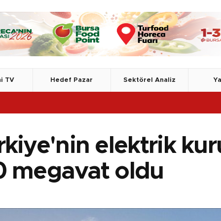
i TV
Hedef Pazar
Sektörel Analiz
Ya
TSE, Azer
kiye'nin elektrik ku
0 megavat oldu