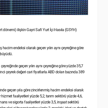
rt dönemi) ilişkin Gayri Safi Yurt İçi Hasıla (GSYH)
miş hacim endeksi olarak geçen yılın aynı çeyreğine göre
r büyüdü.
ci çeyreğinde geçen yılın aynı çeyreğine göre yüzde 35,7
inci çeyrek değeri cari fiyatlarla ABD doları bazında 389
eğinde geçen yıla göre zincirlenmiş hacim endeksi olarak
r hizmet faaliyetleri yüzde 5,2, tarım sektörü yüzde 4,6,
nans ve sigorta faaliyetleri yüzde 3,5, inşaat sektörü