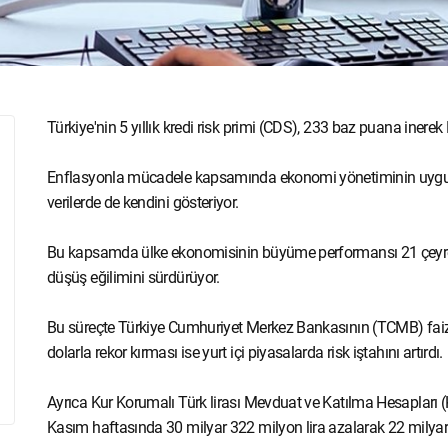
Türkiye'nin 5 yıllık kredi risk primi (CDS), 233 baz puana iner
Enflasyonla mücadele kapsamında ekonomi yönetiminin uygulad
verilerde de kendini gösteriyor.
Bu kapsamda ülke ekonomisinin büyüme performansı 21 çeyrekt
düşüş eğilimini sürdürüyor.
Bu süreçte Türkiye Cumhuriyet Merkez Bankasının (TCMB) faiz 
dolarla rekor kırması ise yurt içi piyasalarda risk iştahını artırdı.
Ayrıca Kur Korumalı Türk lirası Mevduat ve Katılma Hesaplar
Kasım haftasında 30 milyar 322 milyon lira azalarak 22 milyar