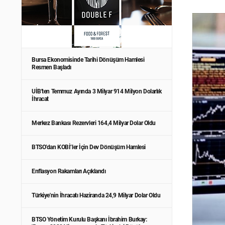
Bursa Ekonomisinde Tarihi Dönüşüm Hamlesi
Resmen Başladı
UİB'ten Temmuz Ayında 3 Milyar 914 Milyon Dolarlık
İhracat
Merkez Bankası Rezervleri 164,4 Milyar Dolar Oldu
BTSO’dan KOBİ’ler İçin Dev Dönüşüm Hamlesi
Enflasyon Rakamları Açıklandı
Türkiye'nin İhracatı Haziranda 24,9 Milyar Dolar Oldu
BTSO Yönetim Kurulu Başkanı İbrahim Burkay: