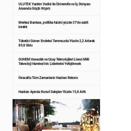
ULUTEK Yazılım Vadisi ile Üniversite ve İş Dünyası
Arasında Güçlü Köprü
Merkez Bankası, politika faizini yüzde 37'de sabit
bıraktı
Tüketici Güven Endeksi Temmuzda Yüzde 2,2 Artarak
89,8 Oldu
GUHEM Havacılık ve Uzay Teknolojileri Lisesi Milli
Teknoloji Hamlesi’nin Liderlerini Yetiştirecek
İhracatta Tüm Zamanların Haziran Rekoru
Haziran Ayında Konut Satışları Yüzde 15,8 Arttı