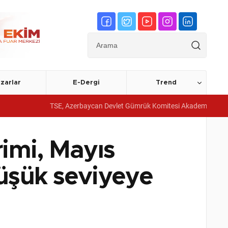
zarlar
E-Dergi
Trend
TSE, Azerbaycan Devlet Gümrük Komitesi Akademisine yönetim sistemi 
rimi, Mayıs
üşük seviyeye