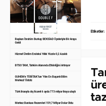
Etiketler:
Başkan İbrahim Burkay BEKSİAD Üyeleriyle Bir Araya
Geldi
Hizmet Üretim Endeksi Yıllık Yüzde 0,2 Azaldı
BTSO TAM, Tahkim Alanında Etkinliğini Artırıyor
Ta
GUHEM’e TÜBİTAK’tan 'Yılın En Başarılı Bilim
Merkezi' Ödülü
üre
Türk lirasıyla dış ticaret 6 ayda 773 milyar liraya ulaştı
ta
Merkez Bankası Rezervleri 159,7 Milyar Dolar Oldu