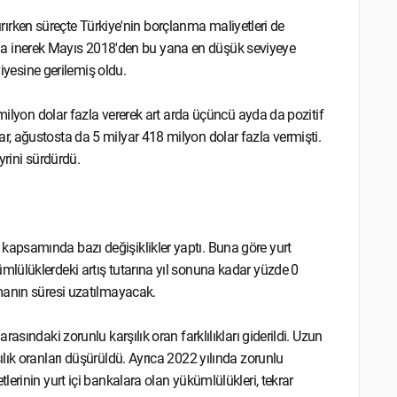
tırırken süreçte Türkiye'nin borçlanma maliyetleri de
 puana inerek Mayıs 2018'den bu yana en düşük seviyeye
viyesine gerilemiş oldu.
 milyon dolar fazla vererek art arda üçüncü ayda da pozitif
, ağustosta da 5 milyar 418 milyon dolar fazla vermişti.
yrini sürdürdü.
apsamında bazı değişiklikler yaptı. Buna göre yurt
lülüklerdeki artış tutarına yıl sonuna kadar yüzde 0
manın süresi uzatılmayacak.
sındaki zorunlu karşılık oran farklılıkları giderildi. Uzun
lık oranları düşürüldü. Ayrıca 2022 yılında zorunlu
erinin yurt içi bankalara olan yükümlülükleri, tekrar