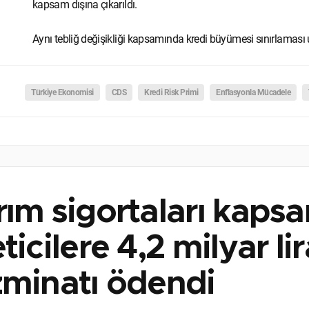
kapsam dışına çıkarıldı.
Aynı tebliğ değişikliği kapsamında kredi büyümesi sınırlaması 
Türkiye Ekonomisi
CDS
Kredi Risk Primi
Enflasyonla Mücadele
rım sigortaları kap
ticilere 4,2 milyar li
zminatı ödendi