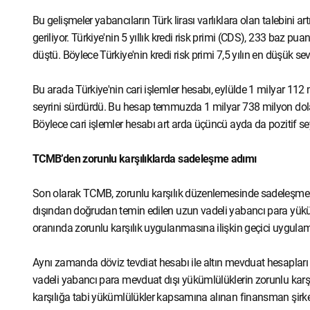
Bu gelişmeler yabancıların Türk lirası varlıklara olan talebini ar
geriliyor. Türkiye'nin 5 yıllık kredi risk primi (CDS), 233 baz
düştü. Böylece Türkiye'nin kredi risk primi 7,5 yılın en düşük se
Bu arada Türkiye'nin cari işlemler hesabı, eylülde 1 milyar 112
seyrini sürdürdü. Bu hesap temmuzda 1 milyar 738 milyon dolar
Böylece cari işlemler hesabı art arda üçüncü ayda da pozitif se
TCMB’den zorunlu karşılıklarda sadeleşme adımı
Son olarak TCMB, zorunlu karşılık düzenlemesinde sadeleşme k
dışından doğrudan temin edilen uzun vadeli yabancı para yüküm
oranında zorunlu karşılık uygulanmasına ilişkin geçici uygula
Aynı zamanda döviz tevdiat hesabı ile altın mevduat hesapları ara
vadeli yabancı para mevduat dışı yükümlülüklerin zorunlu karşı
karşılığa tabi yükümlülükler kapsamına alınan finansman şirketl