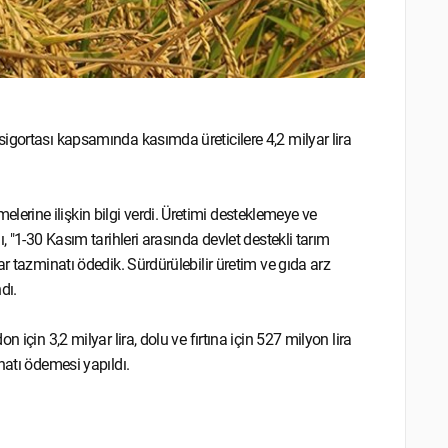
igortası kapsamında kasımda üreticilere 4,2 milyar lira
rine ilişkin bilgi verdi. Üretimi desteklemeye ve
, "1-30 Kasım tarihleri arasında devlet destekli tarım
r tazminatı ödedik. Sürdürülebilir üretim ve gıda arz
dı.
için 3,2 milyar lira, dolu ve fırtına için 527 milyon lira
natı ödemesi yapıldı.