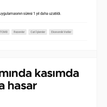
uygulamasının süresi 1 yıl daha uzatıldı.
TCMB
Rezervler
Cari İşlemler
Ekonomik Veriler
samında kasımda
ra hasar