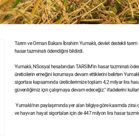
Tarım ve Orman Bakanı İbrahim Yumaklı, devlet destekli tarım s
hasar tazminatı ödendiğini bildirdi.
Yumaklı, NSosyal hesabından TARSİM'in hasar tazminatı ödemele
üreticilerin emeğini korumaya devam ettiklerini belirten Yumaklı
sigortası kapsamında üreticilerimize toplam 4,2 milyar lira hasa
güvenliğimiz için çalışmaya devam edeceğiz." ifadelerini kullan
Yumaklı'nın paylaşımında yer alan bilgiye göre kasımda zirai don 
ve hayvan hayat sigortaları için de 447 milyon lira hasar tazmi