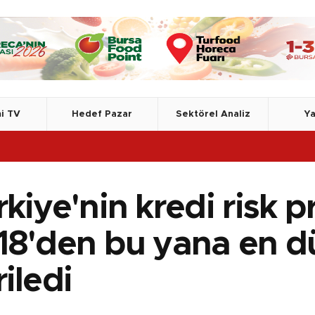
i TV
Hedef Pazar
Sektörel Analiz
Ya
kiye'nin kredi risk p
18'den bu yana en d
iledi