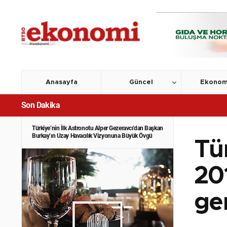
Anasayfa
Güncel
Ekonom
Son Dakika
Türkiye’nin İlk Astronotu Alper Gezeravcı’dan Başkan
Burkay’ın Uzay Havacılık Vizyonuna Büyük Övgü
Tür
20
ger