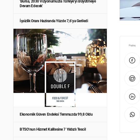
'Bursa, 2030 Vizyonumuzla Türkiye’yi Büyütmeye
Devam Edecek'
İşsizlik Oranı Haziranda Yüzde 7,6’ya Geriledi
Paylaş
Ekonomik Güven Endeksi Temmuzda 99,8 Oldu
BTSO’nun Hizmet Kalitesine 7 Yıldızlı Tescil