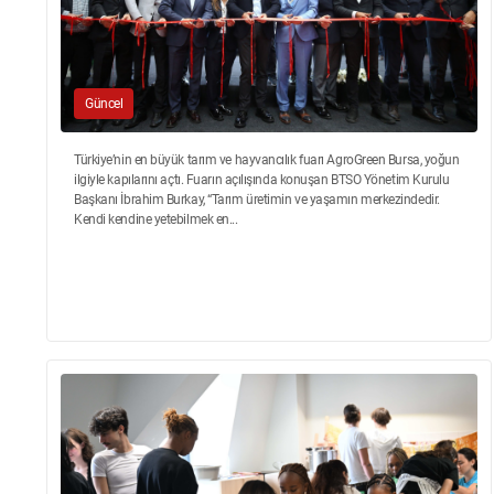
Güncel
Türkiye’nin en büyük tarım ve hayvancılık fuarı AgroGreen Bursa, yoğun
ilgiyle kapılarını açtı. Fuarın açılışında konuşan BTSO Yönetim Kurulu
Başkanı İbrahim Burkay, “Tarım üretimin ve yaşamın merkezindedir.
Kendi kendine yetebilmek en...