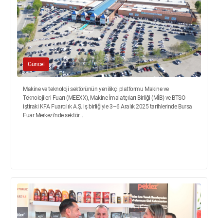
Güncel
Makine ve teknoloji sektörünün yenilikçi platformu Makine ve
Teknolojileri Fuarı (MEEXX), Makine İmalatçıları Birliği (MİB) ve BTSO
iştiraki KFA Fuarcılık A.Ş. iş birliğiyle 3–6 Aralık 2025 tarihlerinde Bursa
Fuar Merkezi’nde sektör...