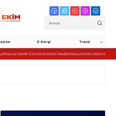
zarlar
E-Dergi
Trend
Gümrük Komitesi Akademisine yönetim sistemi belgeleri verdi
Mes