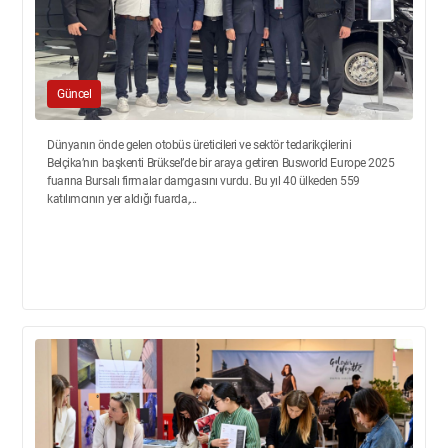
Güncel
Dünyanın önde gelen otobüs üreticileri ve sektör tedarikçilerini
Belçika’nın başkenti Brüksel’de bir araya getiren Busworld Europe 2025
fuarına Bursalı firmalar damgasını vurdu. Bu yıl 40 ülkeden 559
katılımcının yer aldığı fuarda,...