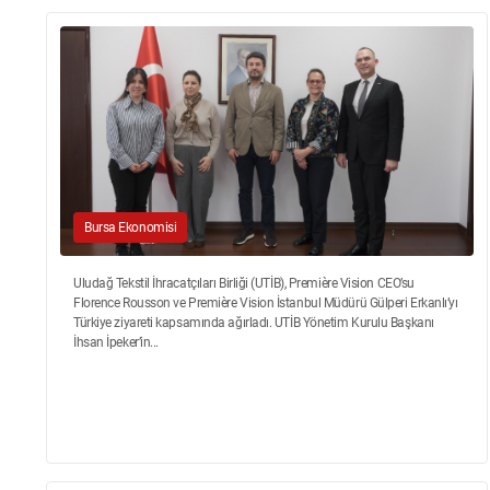
Bursa Ekonomisi
Uludağ Tekstil İhracatçıları Birliği (UTİB), Première Vision CEO’su
Florence Rousson ve Première Vision İstanbul Müdürü Gülperi Erkanlı’yı
Türkiye ziyareti kapsamında ağırladı. UTİB Yönetim Kurulu Başkanı
İhsan İpeker’in...