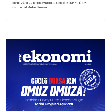
bazda yüzde 2,2 artışla 89,8'e çıktı. Buna göre TÜİK ve Türkiye
Cumhuriyet Merkez Bankası...