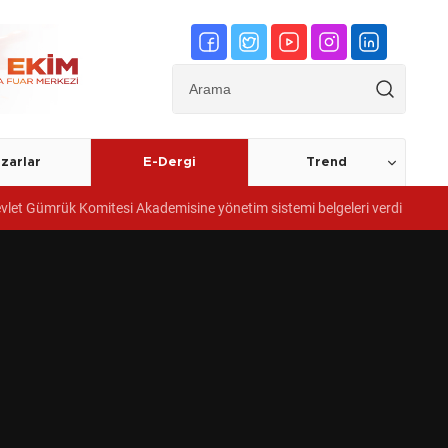
zarlar
E-Dergi
Trend
etim sistemi belgeleri verdi
Meslek liselerinde iş garantili "Kuyu