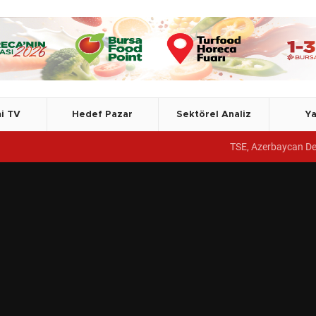
i TV
Hedef Pazar
Sektörel Analiz
Ya
TSE, Azerbaycan Devlet Gümrük Komitesi Akademisine yön