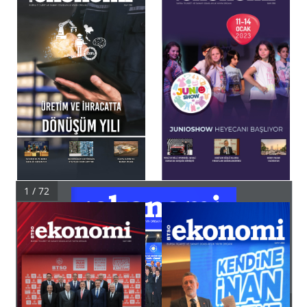
1 / 72
BURSA TİCARET VE SANAYİ ODASI AYLIK YAYIN ORGANI
SAYI 392