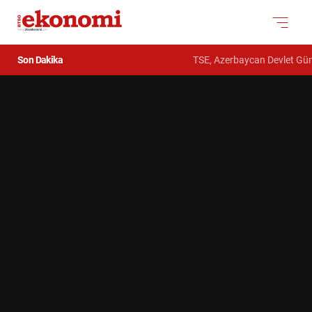
Son Dakika
TSE, Azerbaycan Devlet Gümrük K