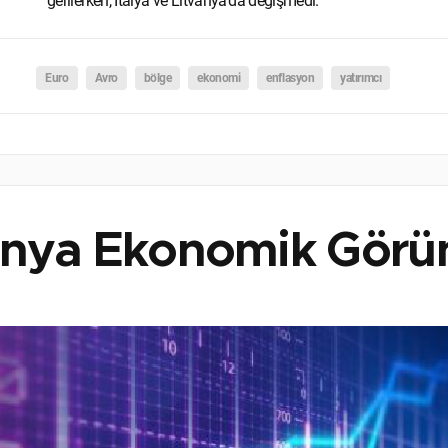
gerilerken, İtalya ve Litvanya'da değişmedi.
Euro
Avro
bölge
ekonomi
enflasyon
yatırımcı
nya Ekonomik Görü