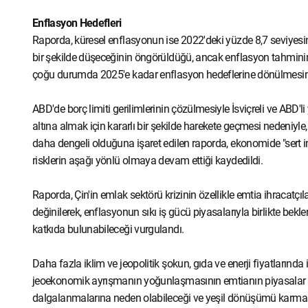
Enflasyon Hedefleri
Raporda, küresel enflasyonun ise 2022'deki yüzde 8,7 seviyesind
bir şekilde düşeceğinin öngörüldüğü, ancak enflasyon tahmininin b
çoğu durumda 2025'e kadar enflasyon hedeflerine dönülmesini
ABD'de borç limiti gerilimlerinin çözülmesiyle İsviçreli ve ABD'li
altına almak için kararlı bir şekilde harekete geçmesi nedeniyle
daha dengeli olduğuna işaret edilen raporda, ekonomide "sert i
risklerin aşağı yönlü olmaya devam ettiği kaydedildi.
Raporda, Çin'in emlak sektörü krizinin özellikle emtia ihracatçılar
değinilerek, enflasyonun sıkı iş gücü piyasalarıyla birlikte bek
katkıda bulunabileceği vurgulandı.
Daha fazla iklim ve jeopolitik şokun, gıda ve enerji fiyatlarında
jeoekonomik ayrışmanın yoğunlaşmasının emtianın piyasalar aras
dalgalanmalarına neden olabileceği ve yeşil dönüşümü karmaşık 