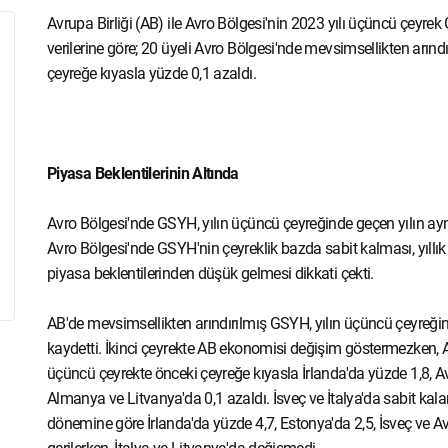
Avrupa Birliği (AB) ile Avro Bölgesi'nin 2023 yılı üçüncü çeyrek 
verilerine göre; 20 üyeli Avro Bölgesi'nde mevsimsellikten arı
çeyreğe kıyasla yüzde 0,1 azaldı.
Piyasa Beklentilerinin Altında
Avro Bölgesi'nde GSYH, yılın üçüncü çeyreğinde geçen yılın aynı
Avro Bölgesi'nde GSYH'nin çeyreklik bazda sabit kalması, yıllı
piyasa beklentilerinden düşük gelmesi dikkati çekti.
AB'de mevsimsellikten arındırılmış GSYH, yılın üçüncü çeyreğin
kaydetti. İkinci çeyrekte AB ekonomisi değişim göstermezken
üçüncü çeyrekte önceki çeyreğe kıyasla İrlanda'da yüzde 1,8, Av
Almanya ve Litvanya'da 0,1 azaldı. İsveç ve İtalya'da sabit kal
dönemine göre İrlanda'da yüzde 4,7, Estonya'da 2,5, İsveç ve A