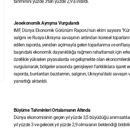
tahminini yüzde 3'ten yüzde 2,9'a indirdi.
Jeoekonomik Ayrışma Vurgulandı
IMF, Dünya Ekonomik Görünüm Raporu'nun ekim sayısını "Kürese
salgını ve Rusya-Ukrayna savaşının ardından küresel toparla
edilen raporda, yeniden açılmayla gelen toparlanma ve enflasyo
başındaki ekonomik dayanıklılığa rağmen rahatlamak için erke
özellikle yükselen piyasalarda ve gelişmekte olan ekonomilerde 
vurgulanarak, bölgeler arasında genişleyen farklılıklara işaret ed
raporda, bunlardan bazılarının, salgının, Ukrayna'daki savaşın
yansıttığı aktarıldı.
Büyüme Tahminleri Ortalamanın Altında
Dünya ekonomisinin geçen yıl yüzde 3,5 büyüdüğü anımsatıla
yıl yüzde 3 ve gelecek yıl yüzde 2,9 olmasının beklendiği bildirild