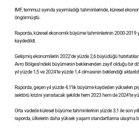
IMF, temmuz ayında yayımladığı tahminlerinde, küresel ekon
öngörmüştü.
Raporda, küresel ekonomik büyüme tahminlerinin 2000-2019 yıll
kaydedildi.
Gelişmiş ekonomilerin 2022'de yüzde 2,6 büyüdüğü hatırlatıl
Avro Bölgesi'ndeki büyümenin beklenenden zayıf olduğu bir
yıl yüzde 1,5 ve 2024'te yüzde 1,4 olmasının beklendiği aktarıldı
Raporda, geçen yıl yüzde 4,1'lik büyüme kaydeden yükselen pi
sektörü krizini yansıtacak şekilde hem 2023 hem de 2024'te yü
Orta vadede küresel büyüme tahminlerinin yüzde 3,1 ile son yıl
raporda, ülkelerin daha yüksek yaşam standartlarına ulaşma bekl