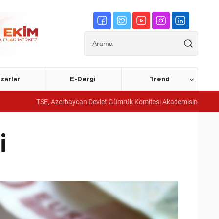
zarlar
E-Dergi
Trend
SE, Azerbaycan Devlet Gümrük Komitesi Akademisine yönetim sistemi belg
i