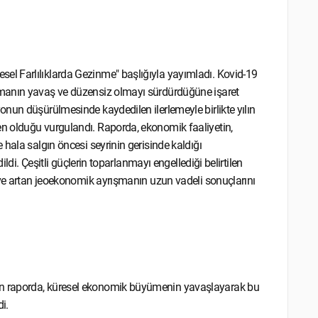
l Farlılıklarda Gezinme" başlığıyla yayımladı. Kovid-19
nmanın yavaş ve düzensiz olmayı sürdürdüğüne işaret
nun düşürülmesinde kaydedilen ilerlemeyle birlikte yılın
n olduğu vurgulandı. Raporda, ekonomik faaliyetin,
hala salgın öncesi seyrinin gerisinde kaldığı
ildi. Çeşitli güçlerin toparlanmayı engellediği belirtilen
 ve artan jeoekonomik ayrışmanın uzun vadeli sonuçlarını
n raporda, küresel ekonomik büyümenin yavaşlayarak bu
i.