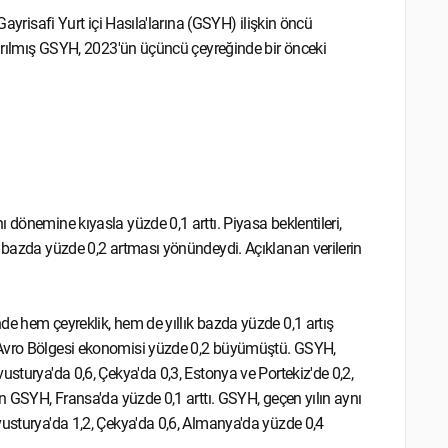
Gayrisafi Yurt içi Hasıla'larına (GSYH) ilişkin öncü
ndırılmış GSYH, 2023'ün üçüncü çeyreğinde bir önceki
 dönemine kıyasla yüzde 0,1 arttı. Piyasa beklentileri,
k bazda yüzde 0,2 artması yönündeydi. Açıklanan verilerin
de hem çeyreklik, hem de yıllık bazda yüzde 0,1 artış
, Avro Bölgesi ekonomisi yüzde 0,2 büyümüştü. GSYH,
usturya'da 0,6, Çekya'da 0,3, Estonya ve Portekiz'de 0,2,
an GSYH, Fransa'da yüzde 0,1 arttı. GSYH, geçen yılın aynı
vusturya'da 1,2, Çekya'da 0,6, Almanya'da yüzde 0,4