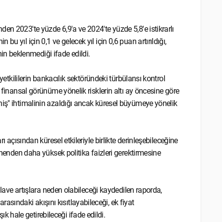
en 2023'te yüzde 6,9'a ve 2024'te yüzde 5,8'e istikrarlı
u yıl için 0,1 ve gelecek yıl için 0,6 puan artırıldığı,
n beklenmediği ifade edildi.
 yetkililerin bankacılık sektöründeki türbülansı kontrol
, finansal görünüme yönelik risklerin altı ay öncesine göre
niş" ihtimalinin azaldığı ancak küresel büyümeye yönelik
ı açısından küresel etkileriyle birlikte derinleşebileceğine
lenenden daha yüksek politika faizleri gerektirmesine
 ilave artışlara neden olabileceği kaydedilen raporda,
ındaki akışını kısıtlayabileceği, ek fiyat
hale getirebileceği ifade edildi.