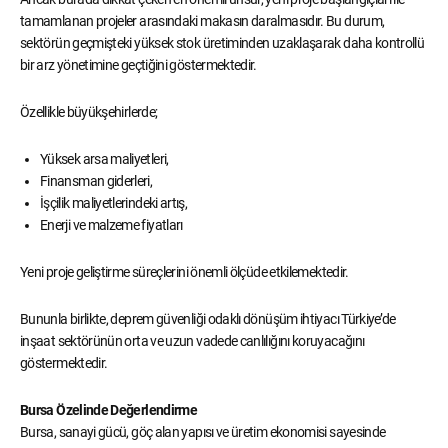
tamamlanan projeler arasındaki makasın daralmasıdır. Bu durum,
sektörün geçmişteki yüksek stok üretiminden uzaklaşarak daha kontrollü
bir arz yönetimine geçtiğini göstermektedir.
Özellikle büyükşehirlerde;
Yüksek arsa maliyetleri,
Finansman giderleri,
İşçilik maliyetlerindeki artış,
Enerji ve malzeme fiyatları
Yeni proje geliştirme süreçlerini önemli ölçüde etkilemektedir.
Bununla birlikte, deprem güvenliği odaklı dönüşüm ihtiyacı Türkiye’de
inşaat sektörünün orta ve uzun vadede canlılığını koruyacağını
göstermektedir.
Bursa Özelinde Değerlendirme
Bursa, sanayi gücü, göç alan yapısı ve üretim ekonomisi sayesinde