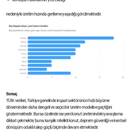
nedeniyle üretim hızında gerileme yaşadığı görülmektedir.
Sonuç
TÜİK verileri, Türkiye genelinde inşaat sektörünün hızlı büyüme
döneminden daha dengeli ve seçici bir üretim modeline geçtiğini
göstermektedir. Bursa özelinde ise yeni konut üretimindeki yavaşlama
dikkat çekmekte; buna karşılık nitelikli konut, deprem güvenliği ve kentsel
dönüşüm odaklı talep güçlü biçimde devam etmektedir.