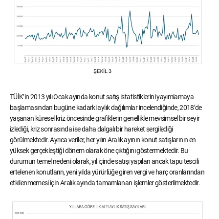
TÜİK’in 2013 yılı Ocak ayında konut satış istatistiklerini yayımlamaya
başlamasından bugüne kadarki aylık dağılımlar incelendiğinde, 2018’de
yaşanan küresel kriz öncesinde grafiklerin genellikle mevsimsel bir seyir
izlediği, kriz sonrasında ise daha dalgalı bir hareket sergilediği
görülmektedir. Ayrıca veriler, her yılın Aralık ayının konut satışlarının en
yüksek gerçekleştiği dönem olarak öne çıktığını göstermektedir. Bu
durumun temel nedeni olarak, yıl içinde satışı yapılan ancak tapu tescili
ertelenen konutların, yeni yılda yürürlüğe giren vergi ve harç oranlarından
etkilenmemesi için Aralık ayında tamamlanan işlemler gösterilmektedir.