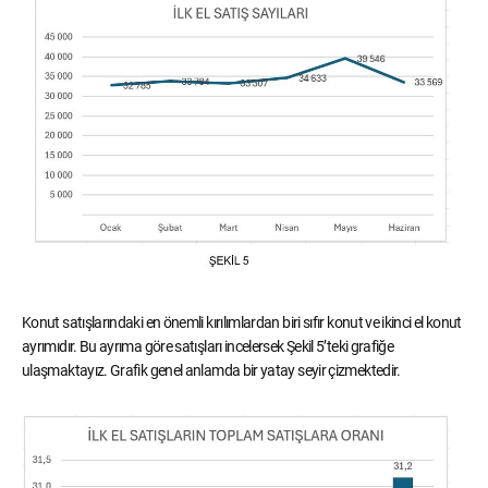
Konut satışlarındaki en önemli kırılımlardan biri sıfır konut ve ikinci el konut
ayrımıdır. Bu ayrıma göre satışları incelersek Şekil 5’teki grafiğe
ulaşmaktayız. Grafik genel anlamda bir yatay seyir çizmektedir.