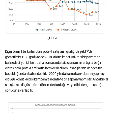
Diğer önemli bir kırılım olan ipotekli satışların grafiği de şekil 7’de
gösterilmiştir. Bu grafikte de 2018 krizine kadar istikrarlı bir pazardan
bahsedebiliyor idi iken, daha sonrasında faiz oranlarının artışına bağlı
olarak hem ipotekli satışların hem de ilk el konut satışlarının dengesinin
bozulduğundan bahsedebiliriz. 2020 yılında kamu bankalarının yapmış
olduğu konut kredisi kampanyası grafikte bir sapma yapmıştır. Ancak ilk el
satışlarının düşüşünün o dönemde durduğu ve yeni bir denge oluştuğu
sonucuna varılabilir.