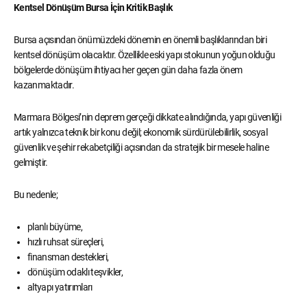
Kentsel Dönüşüm Bursa İçin Kritik Başlık
Bursa açısından önümüzdeki dönemin en önemli başlıklarından biri
kentsel dönüşüm olacaktır. Özellikle eski yapı stokunun yoğun olduğu
bölgelerde dönüşüm ihtiyacı her geçen gün daha fazla önem
kazanmaktadır.
Marmara Bölgesi’nin deprem gerçeği dikkate alındığında, yapı güvenliği
artık yalnızca teknik bir konu değil; ekonomik sürdürülebilirlik, sosyal
güvenlik ve şehir rekabetçiliği açısından da stratejik bir mesele haline
gelmiştir.
Bu nedenle;
planlı büyüme,
hızlı ruhsat süreçleri,
finansman destekleri,
dönüşüm odaklı teşvikler,
altyapı yatırımları