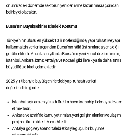
önümüzdeki dönemde sektörün yeniden ivme kazanması açısından
belirleyici olacaktır.
Bursa’nın Büyükşehirler İçindeki Konumu
Türkiye’nin nüfusu en yüksek 10 ili incelendiğinde, yapı ruhsatı ve yapı
kullanma izin verileri açısından Bursa’nın hâlâ üst sıralarda yer aldığı
görülmektedir. Ancak son yıllarda Bursa’nın yeni konut üretim hızının;
İstanbul, Ankara, İzmir, Antalya ve Kocaeli gibi illere kıyasla daha sınırlı
büyüdüğü dikkat çekmektedir.
2025 yılı itibarıyla büyükşehirlerdeki yapı ruhsatı verileri
değerlendirildiğinde:
İstanbul açık ara en yüksek üretim hacmine sahip il olmaya devam
etmektedir.
Ankara ve İzmir’de kamu yatırımları, yeni gelişim alanları ve ulaşım
projeleri üretimi desteklemektedir.
Antalya göç ve yabancı talebi etkisiyle güçlü bir büyüme