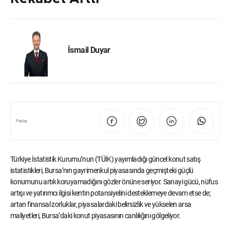
İsmail Duyar
Paylaş
Türkiye İstatistik Kurumu’nun (TÜİK) yayımladığı güncel konut satış
istatistikleri, Bursa’nın gayrimenkul piyasasında geçmişteki güçlü
konumunu artık koruyamadığını gözler önüne seriyor. Sanayi gücü, nüfus
artışı ve yatırımcı ilgisi kentin potansiyelini desteklemeye devam etse de;
artan finansal zorluklar, piyasalardaki belirsizlik ve yükselen arsa
maliyetleri, Bursa’daki konut piyasasının canlılığını gölgeliyor.