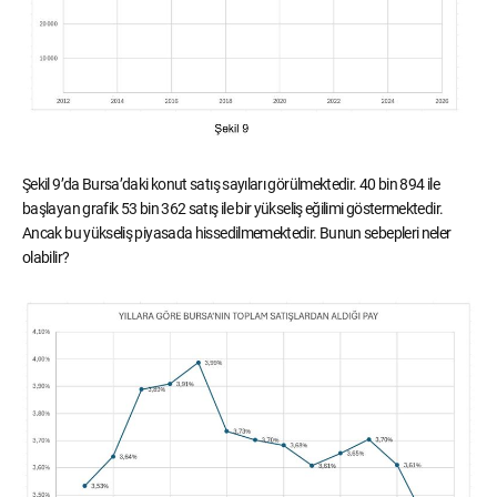
Şekil 9’da Bursa’daki konut satış sayıları görülmektedir. 40 bin 894 ile
başlayan grafik 53 bin 362 satış ile bir yükseliş eğilimi göstermektedir.
Ancak bu yükseliş piyasada hissedilmemektedir. Bunun sebepleri neler
olabilir?