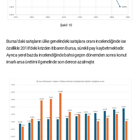
Bursa’daki satışların ülke genelindeki satışlara oranı incelendiğinde ise
özellikle 2018’deki krizden itibaren Bursa, sürekli pay kaybetmektedir.
Ayrıca yerel bazda incelendiğinde bahsi geçen dönemden sonra konut
imarlı arsa üretimi il genelinde son derece azalmıştır.