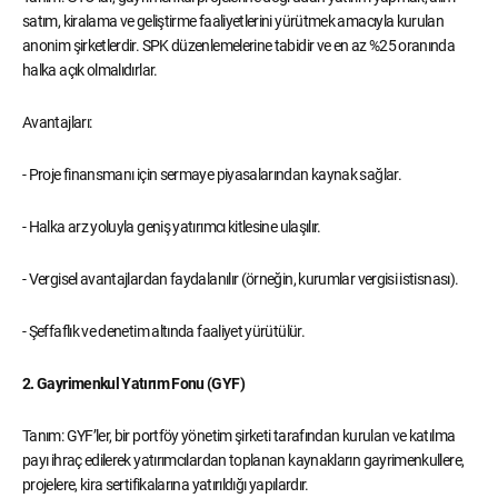
satım, kiralama ve geliştirme faaliyetlerini yürütmek amacıyla kurulan
anonim şirketlerdir. SPK düzenlemelerine tabidir ve en az %25 oranında
halka açık olmalıdırlar.
Avantajları:
- Proje finansmanı için sermaye piyasalarından kaynak sağlar.
- Halka arz yoluyla geniş yatırımcı kitlesine ulaşılır.
- Vergisel avantajlardan faydalanılır (örneğin, kurumlar vergisi istisnası).
- Şeffaflık ve denetim altında faaliyet yürütülür.
2. Gayrimenkul Yatırım Fonu (GYF)
Tanım: GYF’ler, bir portföy yönetim şirketi tarafından kurulan ve katılma
payı ihraç edilerek yatırımcılardan toplanan kaynakların gayrimenkullere,
projelere, kira sertifikalarına yatırıldığı yapılardır.