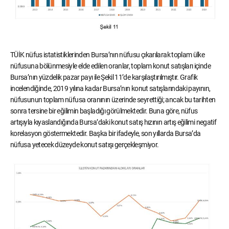
TÜİK nüfus istatistiklerinden Bursa’nın nüfusu çıkarılarak toplam ülke
nüfusuna bölünmesiyle elde edilen oranlar, toplam konut satışları içinde
Bursa’nın yüzdelik pazar payı ile Şekil 11’de karşılaştırılmıştır. Grafik
incelendiğinde, 2019 yılına kadar Bursa’nın konut satışlarındaki payının,
nüfusunun toplam nüfusa oranının üzerinde seyrettiği; ancak bu tarihten
sonra tersine bir eğilimin başladığı görülmektedir. Buna göre, nüfus
artışıyla kıyaslandığında Bursa’daki konut satış hızının artış eğilimi negatif
korelasyon göstermektedir. Başka bir ifadeyle, son yıllarda Bursa’da
nüfusa yetecek düzeyde konut satışı gerçekleşmiyor.