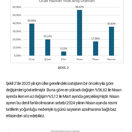
Şekil 2’de 2025 yılı için ülke genelindeki satışların bir önceki yıla göre
değişimleri gösterilmiştir. Buna göre en yüksek değişim %56,62 ile Nisan
ayında iken en az değişim %5,12 ile Mart ayında gerçekleşmiştir. Nisan
ayının bu denli farklı olmasının sebebi 2024 yılının Nisan ayında resmi
tatillerin yoğunluğu nedeniyle iş günü sayısının azalmasına bağlı baz
etkisinden söz edebiliriz.