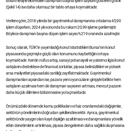
bölünmesiyle elde edilen danışman başına işlem sayısını gösteren grafik
(Şekil 14) ise daha olumsuz bir tablo ortaya koymaktadır.
Verilere göre, 2018 yılında bir gayrimenkul danışmanına ortalama 45,90
işlem düşerken, 2024 yılı sonunda bu rakam 20,99 işleme gerilemiştir.
Böylece danışman başına düşen işlem sayısı %219 oranında azalmıştır.
Sonuç olarak, TÜİK’in yayımladığı konut istatistikleri Bursa’nın konut
piyasasında geçmişte güçlü olan konumunu kaybettiğini ortaya
koymaktadır. Kentin nüfus artışı, sanayi potansiyeli ve yatırımcı ilgisi konut
satışlarını desteklese de finansal zorluklar, piyasa belirsizlikleri ve yüksek
arsa maliyetleri piyasadaki canlılığı zayıflatmaktadır. Gayrimenkul
danışmanları açısından ise, pazara yeni oyuncuların girişiyle birlikte hem
satışların azalması hem de danışman sayısının artması, mevcut pazarın
daha küçük dilimlere bölünmesine yol açmaktadır.
Önümüzdeki dönemde kamu politikaları ve faiz oranlarındaki değişimler,
sektörün yönelimlerini doğrudan şekillendirecektir. Ayrıca, gayrimenkul
sektöründe yaygın olan kayıt dışılığın azaltılması ve danışmanlara yönelik
etkin denetimlerin artırılması, piyasa dengelerinin daha sağlıklı oluşmasına