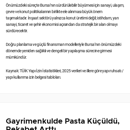
Önümüzdeki süreçte Bursa’nın sürdürülebilir büyümesi için sanayi, ulaşım,
çevre ve konut politikalarının birlikte ele alınması büyük önem
taşımaktadır. İnşaat sektörü yalnızca konut üretimi değil; istihdam, yan
sanayi, ticaret ve şehir ekonomisi açısından da stratejik bir alan olmayı
sürdürecektir.
Doğru planlama ve güçlü finansman modelleriyle Bursa’nın önümüzdeki
dönemde yeniden sağlıklı ve dengeli bir yapılaşma sürecine girmesi
mümkündür.
Kaynak: TÜİK Yapı İzin İstatistikleri, 2025 verileri ve illere göre yapı ruhsatı /
yapı kullanma izin belgesi tabloları.
Gayrimenkulde Pasta Küçüldü,
Rekabet Arttı