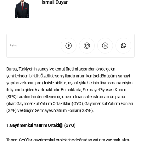
İsmail Duyar
Paylaş
Bursa, Türkiye'nin sanayi ve konut üretimi açısından önde gelen
şehirlerinden biridir. Özellikle son yıllarda artan kentsel dönüşüm, sanayi
yapıları ve konut projeleriyle birlikte, inşaat şirketlerinin finansmana erişim
ihtiyacı da giderek artmaktadır. Bu noktada, Sermaye Piyasası Kurulu
(SPK) tarafından denetlenen üç önemli finansal enstrüman ön plana
çıkar: Gayrimenkul Yatırım Ortaklıkları (GYO), Gayrimenkul Yatırım Fonları
(GYF) ve Girişim Sermayesi Yatırım Fonları (GSYF).
1.Gayrimenkul Yatırım Ortaklığı (GYO)
Tanım: GYO’lar, gayrimenkul projelerine doğrudan yatırım yapmak, alım-