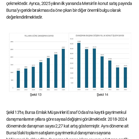
çekmektedir. Ayrıca, 2025 yılının ilk yarısında Mersin’in konut satış payında
Bursa’yı geride bırakması da öne çıkan bir diğer önemli bulgu olarak
değerlendirilmektedir.
Şekil 13’te, Bursa Emlak Müşavirleri Esnaf Odası’na kayıtlı gayrimenkul
danışmanlarının yıllara göre sayısal değişimi görülmektedir. 2018-2024
döneminde danışman sayısı 2,27 kat artış göstermiştir. Aynı döneme ait
Bursa’daki toplam satışların gayrimenkul danışmanı sayısına