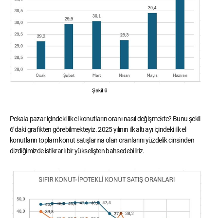
Pekala pazar içindeki ilk el konutların oranı nasıl değişmekte? Bunu şekil
6’daki grafikten görebilmekteyiz. 2025 yılının ilk altı ayı içindeki ilk el
konutların toplam konut satışlarına olan oranlarını yüzdelik cinsinden
dizdiğimizde istikrarlı bir yükselişten bahsedebiliriz.