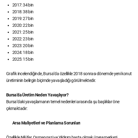
2017: 34 bin
2018: 38 bin
2019: 27 bin
2020: 22 bin
2021: 25 bin
2022: 23 bin
2023: 20 bin
2024: 18 bin
2025: 15 bin
Grafik incelendiğinde, Bursa’da özellikle 2018 sonrası dönemde yeni konut
üretiminin belirgin biçimde yavaşladığı görülmektedir.
Bursa’da Üretim Neden Yavaşlıyor?
Bursa’daki yavaşlamanın temel nedenleri arasında şu başlıklar öne
çıkmaktadır:
Arsa Maliyetleri ve Planlama Sorunları
Özellikle Nilüfer, Osmangazi ve Yıldırım başta olmak üzere merkezi