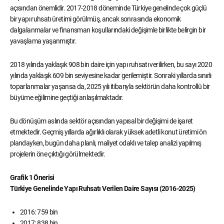
açısından önemlidir. 2017-2018 döneminde Türkiye genelinde çok güçlü
bir yapı ruhsatı üretimi görülmüş, ancak sonrasında ekonomik
dalgalanmalar ve finansman koşullarındaki değişimle birlikte belirgin bir
yavaşlama yaşanmıştır.
2018 yılında yaklaşık 908 bin daire için yapı ruhsatı verilirken, bu sayı 2020
yılında yaklaşık 609 bin seviyesine kadar gerilemiştir. Sonraki yıllarda sınırlı
toparlanmalar yaşansa da, 2025 yılı itibarıyla sektörün daha kontrollü bir
büyüme eğilimine geçtiği anlaşılmaktadır.
Bu dönüşüm aslında sektör açısından yapısal bir değişimi de işaret
etmektedir. Geçmiş yıllarda ağırlıklı olarak yüksek adetli konut üretimi ön
plandayken, bugün daha planlı, maliyet odaklı ve talep analizi yapılmış
projelerin öne çıktığı görülmektedir.
Grafik 1 Önerisi
Türkiye Genelinde Yapı Ruhsatı Verilen Daire Sayısı (2016-2025)
2016: 759 bin
2017: 838 bin