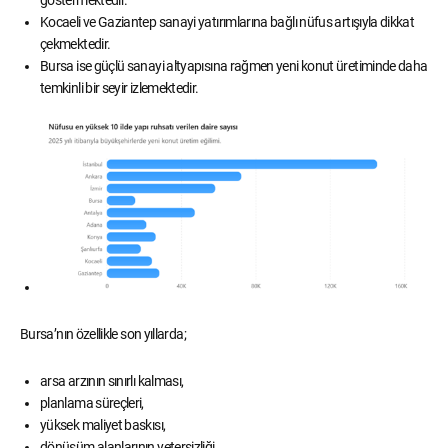
göstermektedir.
Kocaeli ve Gaziantep sanayi yatırımlarına bağlı nüfus artışıyla dikkat
çekmektedir.
Bursa ise güçlü sanayi altyapısına rağmen yeni konut üretiminde daha
temkinli bir seyir izlemektedir.
Bursa’nın özellikle son yıllarda;
arsa arzının sınırlı kalması,
planlama süreçleri,
yüksek maliyet baskısı,
dönüşüm alanlarının yetersizliği