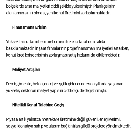
bölgelerde arsa maliyetleri ciddi şekilde yükselmiştir. Planlı gelişim
alanlarının sınırlı olması, yeni konut üretimini zorlaştırmaktadır.
Finansmana Erişim
Yüksek faiz ortamı hem üretici hem tüketici tarafında talebi
baskılamaktadır. İnşaat firmalarının proje finansman maliyetleri artarken,
konut kredilerine erişimin zorlaşması satış hızlarını da etkilemektedir.
Maliyet Artışları
Demir, çimento, beton, enerji ve işçilik giderlerinde son yıllarda yaşanan
yükseliş, sektörün maliyet yapısını ciddi ölçüde değiştirmiştir.
Nitelikli Konut Talebine Geçiş
Piyasa artık yalnızca metrekare üretimine değil; güvenli, enerji verimli,
sosyal donatıya sahip ve ulaşım bağlantıları güçlü projelere yönelmektedir.