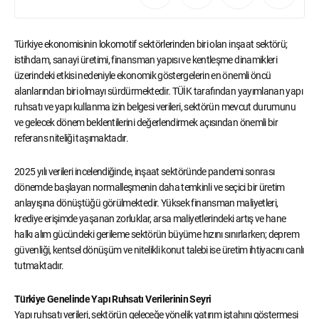
Türkiye ekonomisinin lokomotif sektörlerinden biri olan inşaat sektörü;
istihdam, sanayi üretimi, finansman yapısı ve kentleşme dinamikleri
üzerindeki etkisi nedeniyle ekonomik göstergelerin en önemli öncü
alanlarından biri olmayı sürdürmektedir. TÜİK tarafından yayımlanan yapı
ruhsatı ve yapı kullanma izin belgesi verileri, sektörün mevcut durumunu
ve gelecek dönem beklentilerini değerlendirmek açısından önemli bir
referans niteliği taşımaktadır.
2025 yılı verileri incelendiğinde, inşaat sektöründe pandemi sonrası
dönemde başlayan normalleşmenin daha temkinli ve seçici bir üretim
anlayışına dönüştüğü görülmektedir. Yüksek finansman maliyetleri,
krediye erişimde yaşanan zorluklar, arsa maliyetlerindeki artış ve hane
halkı alım gücündeki gerileme sektörün büyüme hızını sınırlarken; deprem
güvenliği, kentsel dönüşüm ve nitelikli konut talebi ise üretim ihtiyacını canlı
tutmaktadır.
Türkiye Genelinde Yapı Ruhsatı Verilerinin Seyri
Yapı ruhsatı verileri, sektörün geleceğe yönelik yatırım iştahını göstermesi