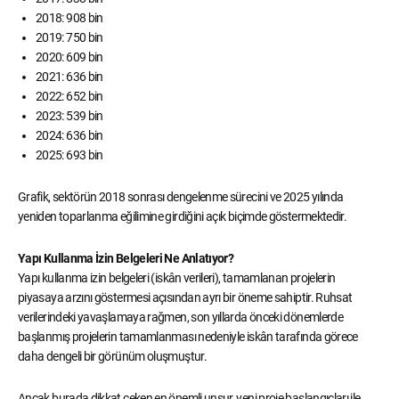
2018: 908 bin
2019: 750 bin
2020: 609 bin
2021: 636 bin
2022: 652 bin
2023: 539 bin
2024: 636 bin
2025: 693 bin
Grafik, sektörün 2018 sonrası dengelenme sürecini ve 2025 yılında
yeniden toparlanma eğilimine girdiğini açık biçimde göstermektedir.
Yapı Kullanma İzin Belgeleri Ne Anlatıyor?
Yapı kullanma izin belgeleri (iskân verileri), tamamlanan projelerin
piyasaya arzını göstermesi açısından ayrı bir öneme sahiptir. Ruhsat
verilerindeki yavaşlamaya rağmen, son yıllarda önceki dönemlerde
başlanmış projelerin tamamlanması nedeniyle iskân tarafında görece
daha dengeli bir görünüm oluşmuştur.
Ancak burada dikkat çeken en önemli unsur, yeni proje başlangıçları ile