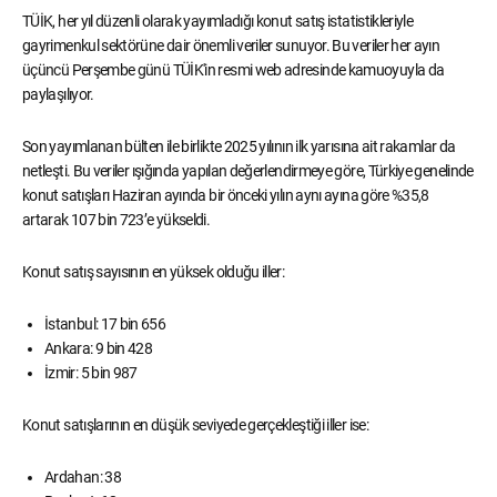
TÜİK, her yıl düzenli olarak yayımladığı konut satış istatistikleriyle
gayrimenkul sektörüne dair önemli veriler sunuyor. Bu veriler her ayın
üçüncü Perşembe günü TÜİK'in resmi web adresinde kamuoyuyla da
paylaşılıyor.
Son yayımlanan bülten ile birlikte 2025 yılının ilk yarısına ait rakamlar da
netleşti. Bu veriler ışığında yapılan değerlendirmeye göre, Türkiye genelinde
konut satışları Haziran ayında bir önceki yılın aynı ayına göre %35,8
artarak 107 bin 723’e yükseldi.
Konut satış sayısının en yüksek olduğu iller:
İstanbul: 17 bin 656
Ankara: 9 bin 428
İzmir: 5 bin 987
Konut satışlarının en düşük seviyede gerçekleştiği iller ise:
Ardahan: 38