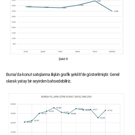
Bursa’da konut satışlarına ilişkin grafik şekil 8’de gösterilmiştir. Genel
olarak yatay bir seyirden bahsedebiliriz.