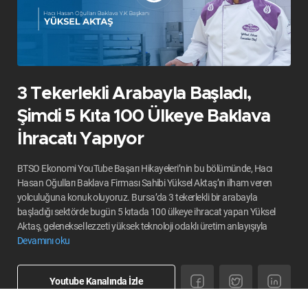
3 Tekerlekli Arabayla Başladı,
Şimdi 5 Kıta 100 Ülkeye Baklava
İhracatı Yapıyor
BTSO Ekonomi YouTube Başarı Hikayeleri’nin bu bölümünde, Hacı
Hasan Oğulları Baklava Firması Sahibi Yüksel Aktaş’ın ilham veren
yolculuğuna konuk oluyoruz. Bursa’da 3 tekerlekli bir arabayla
başladığı sektörde bugün 5 kıtada 100 ülkeye ihracat yapan Yüksel
Aktaş, geleneksel lezzeti yüksek teknoloji odaklı üretim anlayışıyla
dünyaya taşıyor. BTSO liderliğinde yürütülen Ur-Ge projeleriyle ihracat
Devamını oku
vizyonunu güçlendiren firma; üretim tesisi, küresel hedefleri ve
markalaşma yolculuğuyla Bursa iş dünyasına örnek oluyor. BTSO
Youtube Kanalında İzle
Yönetim Kurulu Başkanı İbrahim Burkay’ın vizyoner liderliğinde hayata
geçirilen projeler, firmaların küresel pazarlarda daha güçlü yer