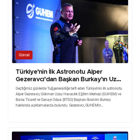
Güncel
Türkiye’nin İlk Astronotu Alper
Gezeravcı’dan Başkan Burkay’ın Uzay
Havacılık Vizyonuna Büyük Övgü
Geçtiğimiz günlerde Tuğgeneralliğe terfi eden Türkiye’nin ilk astronotu
Alper Gezeravcı, Gökmen Uzay Havacılık Eğitim Merkezi (GUHEM) ve
Bursa Ticaret ve Sanayi Odası (BTSO) Başkanı İbrahim Burkay
hakkında açıklamalarda bulundu. Gezeravcı, GUHEM'in...