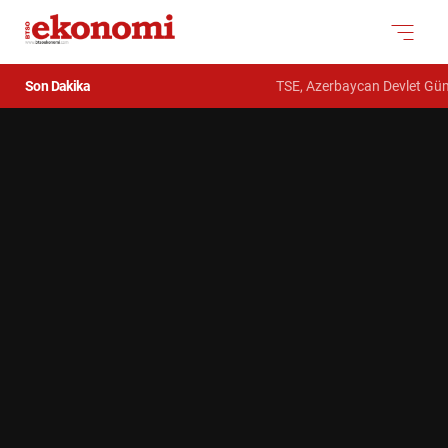
Son Dakika
TSE, Azerbaycan Devlet Gümrük K