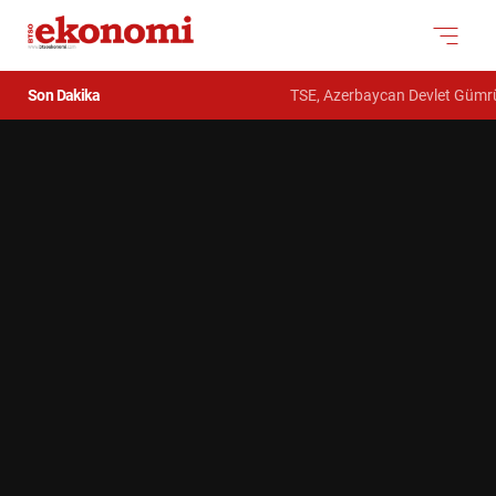
Son Dakika
TSE, Azerbaycan Devlet Gümrük Kom