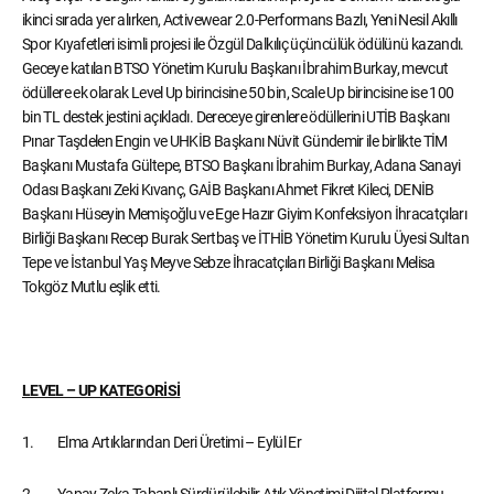
ikinci sırada yer alırken, Activewear 2.0-Performans Bazlı, Yeni Nesil Akıllı
Spor Kıyafetleri isimli projesi ile Özgül Dalkılıç üçüncülük ödülünü kazandı.
Geceye katılan BTSO Yönetim Kurulu Başkanı İbrahim Burkay, mevcut
ödüllere ek olarak Level Up birincisine 50 bin, Scale Up birincisine ise 100
bin TL destek jestini açıkladı. Dereceye girenlere ödüllerini UTİB Başkanı
Pınar Taşdelen Engin ve UHKİB Başkanı Nüvit Gündemir ile birlikte TİM
Başkanı Mustafa Gültepe, BTSO Başkanı İbrahim Burkay, Adana Sanayi
Odası Başkanı Zeki Kıvanç, GAİB Başkanı Ahmet Fikret Kileci, DENİB
Başkanı Hüseyin Memişoğlu ve Ege Hazır Giyim Konfeksiyon İhracatçıları
Birliği Başkanı Recep Burak Sertbaş ve İTHİB Yönetim Kurulu Üyesi Sultan
Tepe ve İstanbul Yaş Meyve Sebze İhracatçıları Birliği Başkanı Melisa
Tokgöz Mutlu eşlik etti.
LEVEL – UP KATEGORİSİ
1. Elma Artıklarından Deri Üretimi – Eylül Er
2. Yapay Zeka Tabanlı Sürdürülebilir Atık Yönetimi Dijital Platformu –