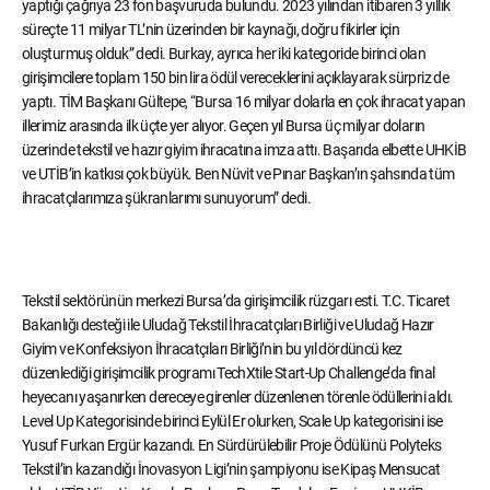
yaptığı çağrıya 23 fon başvuruda bulundu. 2023 yılından itibaren 3 yıllık
süreçte 11 milyar TL’nin üzerinden bir kaynağı, doğru fikirler için
oluşturmuş olduk” dedi. Burkay, ayrıca her iki kategoride birinci olan
girişimcilere toplam 150 bin lira ödül vereceklerini açıklayarak sürpriz de
yaptı. TİM Başkanı Gültepe, “Bursa 16 milyar dolarla en çok ihracat yapan
illerimiz arasında ilk üçte yer alıyor. Geçen yıl Bursa üç milyar doların
üzerinde tekstil ve hazır giyim ihracatına imza attı. Başarıda elbette UHKİB
ve UTİB’in katkısı çok büyük. Ben Nüvit ve Pınar Başkan’ın şahsında tüm
ihracatçılarımıza şükranlarımı sunuyorum” dedi.
Tekstil sektörünün merkezi Bursa’da girişimcilik rüzgarı esti. T.C. Ticaret
Bakanlığı desteği ile Uludağ Tekstil İhracatçıları Birliği ve Uludağ Hazır
Giyim ve Konfeksiyon İhracatçıları Birliği’nin bu yıl dördüncü kez
düzenlediği girişimcilik programı TechXtile Start-Up Challenge’da final
heyecanı yaşanırken dereceye girenler düzenlenen törenle ödüllerini aldı.
Level Up Kategorisinde birinci Eylül Er olurken, Scale Up kategorisini ise
Yusuf Furkan Ergür kazandı. En Sürdürülebilir Proje Ödülünü Polyteks
Tekstil’in kazandığı İnovasyon Ligi’nin şampiyonu ise Kipaş Mensucat