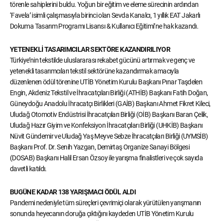
törenle sahiplerini buldu. Yoğun bir eğitim ve eleme sürecinin ardından
‘Favela’ isimli çalışmasıyla birinci olan Sevda Kanalcı, 1 yıllık EAT Jakarlı
Dokuma Tasarım Programı Lisansı & Kullanıcı Eğitimi’ne hak kazandı.
YETENEKLİ TASARIMCILAR SEKTÖRE KAZANDIRILIYOR
Türkiye’nin tekstilde uluslararası rekabet gücünü artırmak ve genç ve
yetenekli tasarımcıları tekstil sektörüne kazandırmak amacıyla
düzenlenen ödül törenine UTİB Yönetim Kurulu Başkanı Pınar Taşdelen
Engin, Akdeniz Tekstil ve İhracatçıları Birliği (ATHİB) Başkanı Fatih Doğan,
Güneydoğu Anadolu İhracatçı Birlikleri (GAİB) Başkanı Ahmet Fikret Kileci,
Uludağ Otomotiv Endüstrisi İhracatçıları Birliği (OİB) Başkanı Baran Çelik,
Uludağ Hazır Giyim ve Konfeksiyon İhracatçıları Birliği (UHKİB) Başkanı
Nüvit Gündemir ve Uludağ Yaş Meyve Sebze İhracatçıları Birliği (UYMSİB)
Başkanı Prof. Dr. Senih Yazgan, Demirtaş Organize Sanayi Bölgesi
(DOSAB) Başkanı Halil Ersan Özsoy ile yarışma finalistleri ve çok sayıda
davetli katıldı.
BUGÜNE KADAR 138 YARIŞMACI ÖDÜL ALDI
Pandemi nedeniyle tüm süreçleri çevrimiçi olarak yürütülen yarışmanın
sonunda heyecanın doruğa çıktığını kaydeden UTİB Yönetim Kurulu