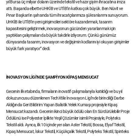
yıl Bursa üç milyar doların üzerinde tekstil ve hazır giyim ihracatına imza
attı. Başarıda elbette UHKİB ve UTİB’in katkısı çok büyük. Ben Nüvit ve
Pınar Başkan’ın şahsında tüm ihracatçılarımıza şükranlarımı sunuyorum.
UHKİB ile UTİB’in yeni girişimcileri sektöre kazandırmak, tasarım
kapasitesini geliştirmek, inovasyonun gücünden yararlanmak için
yaptıkları çalışmaları da büyük takdirle izliyorum. Çünkü günümüz
dünyasında tasarım, inovasyon ve değişimin kodlarını iyi okuyan girişimler
büyük fark yaratıyor” dedi.
İNOVASYON LİGİ’NDE ŞAMPİYON KİPAŞ MENSUCAT
Gecenin ilk etabında, firmaların inovatif çalışmalarıyla katıldığı ve bu yıl
dokuzuncusu düzenlenen TechXtile İnovasyon Ligi’nde birinciliği Darbe
Aldığında Geri Bildirim Yapan Balistik Yelek Kumaşı projesiyle Kipaş
Mensucat kazandı. Gecenin ikinci büyük ödülü olan En Sürdürülebilir Proje
Ödülünü ise Polyester İplikte Yeşil Çözümler isimli Projesiyle, Polyteks
Tekstil aldı. Ayrıca, ilk 10 içinde yer alan Aster Tekstil, Bossa, Elyaf Tekstil,
Kipaş Mensucat, İskur Tekstil, Küçükçalık Tekstil, Polyteks Tekstil, Spinteks