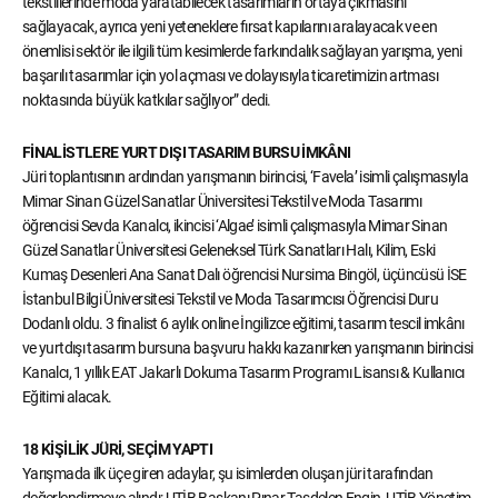
tekstillerinde moda yaratabilecek tasarımların ortaya çıkmasını
sağlayacak, ayrıca yeni yeteneklere fırsat kapılarını aralayacak ve en
önemlisi sektör ile ilgili tüm kesimlerde farkındalık sağlayan yarışma, yeni
başarılı tasarımlar için yol açması ve dolayısıyla ticaretimizin artması
noktasında büyük katkılar sağlıyor” dedi.
FİNALİSTLERE YURT DIŞI TASARIM BURSU İMKÂNI
Jüri toplantısının ardından yarışmanın birincisi, ‘Favela’ isimli çalışmasıyla
Mimar Sinan Güzel Sanatlar Üniversitesi Tekstil ve Moda Tasarımı
öğrencisi Sevda Kanalcı, ikincisi ‘Algae’ isimli çalışmasıyla Mimar Sinan
Güzel Sanatlar Üniversitesi Geleneksel Türk Sanatları Halı, Kilim, Eski
Kumaş Desenleri Ana Sanat Dalı öğrencisi Nursima Bingöl, üçüncüsü İSE
İstanbul Bilgi Üniversitesi Tekstil ve Moda Tasarımcısı Öğrencisi Duru
Dodanlı oldu. 3 finalist 6 aylık online İngilizce eğitimi, tasarım tescil imkânı
ve yurtdışı tasarım bursuna başvuru hakkı kazanırken yarışmanın birincisi
Kanalcı, 1 yıllık EAT Jakarlı Dokuma Tasarım Programı Lisansı & Kullanıcı
Eğitimi alacak.
18 KİŞİLİK JÜRİ, SEÇİM YAPTI
Yarışmada ilk üçe giren adaylar, şu isimlerden oluşan jüri tarafından