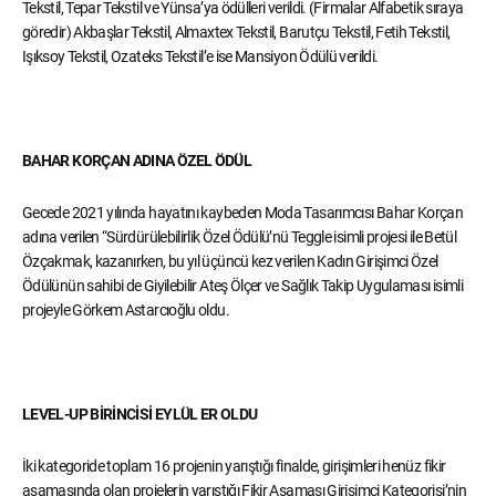
Tekstil, Tepar Tekstil ve Yünsa’ya ödülleri verildi. (Firmalar Alfabetik sıraya
göredir) Akbaşlar Tekstil, Almaxtex Tekstil, Barutçu Tekstil, Fetih Tekstil,
Işıksoy Tekstil, Ozateks Tekstil’e ise Mansiyon Ödülü verildi.
BAHAR KORÇAN ADINA ÖZEL ÖDÜL
Gecede 2021 yılında hayatını kaybeden Moda Tasarımcısı Bahar Korçan
adına verilen “Sürdürülebilirlik Özel Ödülü’nü Teggle isimli projesi ile Betül
Özçakmak, kazanırken, bu yıl üçüncü kez verilen Kadın Girişimci Özel
Ödülünün sahibi de Giyilebilir Ateş Ölçer ve Sağlık Takip Uygulaması isimli
projeyle Görkem Astarcıoğlu oldu.
LEVEL-UP BİRİNCİSİ EYLÜL ER OLDU
İki kategoride toplam 16 projenin yarıştığı finalde, girişimleri henüz fikir
aşamasında olan projelerin yarıştığı Fikir Aşaması Girişimci Kategorisi’nin