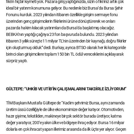
fikrin hiçbir kıymeti yok. Pazara giriş yaptığınızda, sizin o fikriniz artık çok
ideal bir yatırım konumuna geliyor. Bu nedenle biz Bursa’da Bursa Şehir
Fonunu kurduk. 2023 yılından itibaren özellikle girişim sermaye fonu
üzerinden genç girişimcilerin fikirlerini ürüne dönüştürerek ve onları
pazarda hakim kılacak yatırımları da Bursa’da başlatmış olacağız.
BEBKA’nın yaptığı çağrıya 23 fon başvuruda bulundu. 2023 yılından
itibaren 3 yıllık süreçte 11 milyar TL’nin üzerinden bir kaynağı, doğru fikirler
için oluşturmuş olduk” dedi. Burkay, ayrıca BTSO olarak her iki kategoride
birinci olan girişimcilere toplam 150 bin TL ödül vereceklerini açıklayarak
sürpriz yaptı.
GÜLTEPE: “UHKİB VE UTİB’İN ÇALIŞMALARINI TAKDİRLE İZLİYORUM”
TİM Başkanı Mustafa Gültepe de “Kadim şehrimiz Bursa, aynı zamanda
üretim üssü özelliğiyle de ülke ekonomimize değer katıyor. Otomotivden,
hazır giyime, tekstilden, makineye birçok sektör burada üretiyor, katma
değer yaratıyor, 200’e yakın ülke ve bölgeye ihraç ediyor. Bursa 16 milyar
dolarla en çok ihracat yapan illerimiz arasında da ilk üçte yer alıyor. Geçen