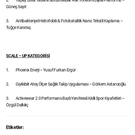
Güneş Sayıt
3. Antibakteriyel Hidrofobik & Fotokatalitik Nano Tekstil Kaplama –
Tuğçe Karataş
SCALE – UP KATEGORİSİ
1. Phoenix Enerji – Yusuf Furkan Ergür
2. Giyilebilr Ateş Ölçer Sağlık Takip Uygulaması – Görkem Astarcıoğlu
3. Activewear 2.0 Performans Bazlı Yeni Nesil Akıllı Spor Kıyafetleri –
Özgül Dalkılıç
Etiketler: