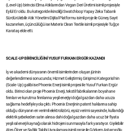
(Level-Up) birincisi Elma Atıklarından Vegan Deri Üretimi isimli projesiyle
Eylül Er oldu. Bu kategoride ikinciliği Swatchloop Yapay Zeka Tabanlı
Sürdürülebilir Atık Yönetimi Dijital Platformu isimli proje ile Güneş Sayıt
kazanırken, üçüncülüğü ise Materix Clean Textile isimli projesiyle Tuğçe
Karataş elde etti.
SCALE-UP BİRİNCİLİĞİNİ YUSUF FURKAN ERGÜR KAZANDI
İş ve akademi dünyasının önemli isimlerinden oluşan jürinin
değerlendirmesi sonucunda; Hizmet Geliştirmiş Girişimci Kategorisi’nin
(Scale- Up) galibi ise Phoenix Enerji isimli projesi ile Yusuf Furkan Ergür
oldu. Birinci olan proje Phoenix Enerji, tekstil fabrikalarının boyahane
fırınları ve kurutma fırınlarına yeşil enerjiyi doğal gazdan daha ucuza
sağlama hedefiyle yola çıktı. Phoenix Enerjinin patent haklarına sahip
olduğu dünyanın en verimli elektrolizörü, eşsiz verimi sayesinde, kullandığı
elektrik şebekeden satın alınsa dahi doğal gazdan daha ucuz bir fiyata
yeşil ısıl enerji kaynağı olarak hidrojeni sunmasıyla fark yaratıyor. Giyilebilir
Ateş Ölçer ve Sağlık Takibi Uygulaması isimli proje ile Görkem Astarcıoğlu