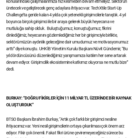
konularındaki çalışmalarımıza hız kesmeden devam etmeliyiz. Sektörün
üretecek ve geliştirecek genç adaylara ihtiyacı var. TechXtile Start-Up
Challenge’ta geride kalan 4 yılda çok yetenekli girişimcilerle tanıştık. 4 yıl
boyunca birçok girişimci ile bir araya gelerek büyük heyecana ve
mutluluğa sahip olduk. Buluştuğumuz, konuştuğumuz, fikrini
dinlediğimiz, heyecanını gözlemlediğimiz her bir girişimciyle birlikte,
sektörümüzün aydınlık geleceğine dair umudumuz ve motivasyonumuz
arttı” diye konuştu. UHKİB Yönetim Kurulu Başkanı Nüvit Gündemir, “Bu
yıl dördüncüsünü düzenlediğimiz yarışmamıza katılım her sene artarak
devam ediyor. Girişimcilik ekosistemine katkımız oluyorsa ne mutlu bize”
dedi.
BURKAY: “DOĞRU FİKİRLER İÇİN 11 MİLYAR TL ÜZERİNDE BİR KAYNAK
OLUŞTURDUK”
BTSO Başkanı İbrahim Burkay, “Artık çok farklı bir girişimci nesline
ihtiyacımız var. Yeni nesil girişimcilerin ortaya çıkarılması çok önem arz
ediyor. Fikir çok önemli. Fakat fikri ürüne çeviremeyeceğiniz sürece bu