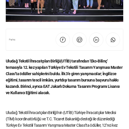
Paylaş
Uludağ Tekstil İhracatçıları Birliği(UTİB) tarafından ‘Eko-Bilinç’
temasıyla 12. kez yapılan Türkiye Ev Tekstili Tasarım Yarışması Master
Class’ta ödüller sahiplerini buldu. İlk 3’e giren yarışmacılar; İngilizce
eğitimi, tasarım tescil imkânı, yurtdışı tasarım bursuna başvuru hakkı
kazandı. Birinci, ayrıca EAT Jakarlı Dokuma Tasarım Programı Lisansı
ve Kullanıcı Eğitimi alacak.
Uludağ Tekstil İhracatçıları Birliği’nin (UTİB) Türkiye İhracatçılar Meclisi
(TİM) koordinatörlüğü ve T.C. Ticaret Bakanlığı desteği ile düzenlediği
Türkiye Ev Tekstili Tasarım Yarışması Master Class’ta ödüller, 12’nci kez