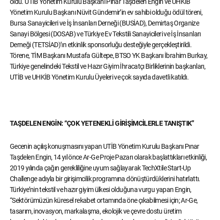
oldu. UTİB Yönetim Kurulu Başkanı Pınar Taşdelen Engin ve UHKİB
Yönetim Kurulu Başkanı Nüvit Gündemir’in ev sahibi olduğu ödül töreni,
Bursa Sanayicileri ve İş İnsanları Derneği (BUSİAD), Demirtaş Organize
Sanayi Bölgesi (DOSAB) ve Türkiye Ev Tekstili Sanayicileri ve İş İnsanları
Derneği (TETSİAD)’ın etkinlik sponsorluğu desteğiyle gerçekleştirildi.
Törene, TİM Başkanı Mustafa Gültepe, BTSO YK Başkanı İbrahim Burkay,
Türkiye genelindeki Tekstil ve Hazır Giyim İhracatçı Birliklerinin başkanları,
UTİB ve UHKİB Yönetim Kurulu Üyeleri ve çok sayıda davetli katıldı.
TAŞDELEN ENGİN: “ÇOK YETENEKLİ GİRİŞİMCİLERLE TANIŞTIK”
Gecenin açılış konuşmasını yapan UTİB Yönetim Kurulu Başkanı Pınar
Taşdelen Engin, 14 yıl önce Ar-Ge Proje Pazarı olarak başlattıkları etkinliği,
2019 yılında çağın gerekliliğine uyum sağlayarak TechXtile Start-Up
Challenge adıyla bir girişimcilik programına dönüştürdüklerini hatırlattı.
Türkiye’nin tekstil ve hazır giyim ülkesi olduğuna vurgu yapan Engin,
“Sektörümüzün küresel rekabet ortamında öne çıkabilmesi için; Ar-Ge,
tasarım, inovasyon, markalaşma, ekolojik ve çevre dostu üretim