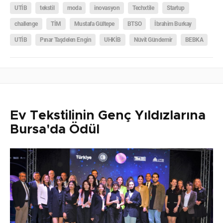
UTİB
tekstil
moda
inovasyon
Techxtile
Startup
challenge
TİM
Mustafa Gültepe
BTSO
İbrahim Burkay
UTİB
Pınar Taşdelen Engin
UHKİB
Nüvit Gündemir
BEBKA
Ev Tekstilinin Genç Yıldızlarına
Bursa'da Ödül