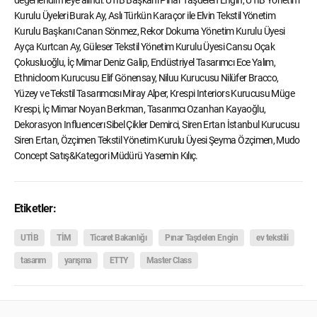
değerlendirmeye alındı: UTİB Başkanı Pınar Taşdelen Engin, UTİB Yönetim
Kurulu Üyeleri Burak Ay, Aslı Türkün Karaçor ile Elvin Tekstil Yönetim
Kurulu Başkanı Canan Sönmez, Rekor Dokuma Yönetim Kurulu Üyesi
Ayça Kurtcan Ay, Güleser Tekstil Yönetim Kurulu Üyesi Cansu Oçak
Çokusluoğlu, İç Mimar Deniz Galip, Endüstriyel Tasarımcı Ece Yalım,
Ethnicloom Kurucusu Elif Gönensay, Niluu Kurucusu Nilüfer Bracco,
Yüzey ve Tekstil Tasarımcısı Miray Alper, Krespi Interiors Kurucusu Müge
Krespi, İç Mimar Noyan Berkman, Tasarımcı Ozanhan Kayaoğlu,
Dekorasyon Influencerı Sibel Çikler Demirci, Siren Ertan İstanbul Kurucusu
Siren Ertan, Özçimen Tekstil Yönetim Kurulu Üyesi Şeyma Özçimen, Mudo
Concept Satış&Kategori Müdürü Yasemin Kılıç.
Etiketler:
UTİB
TİM
Ticaret Bakanlığı
Pınar Taşdelen Engin
ev tekstili
tasarım
yarışma
ETTY
Master Class