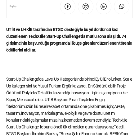
Paylaş
UTİB ve UHKİB tarafından BTSO desteğiyle bu yıl dördüncü kez
düzenlenen TechXtile Start-Up Challenge’da mutlu sona ulaşıldı. 74
girişimcinin başvurduğu programda ilk üçe girenler düzenlenen törenle
ödüllerini aldılar.
Start-Up Challenge’da Level Up Kategorisinde birinci Eylül Er olurken, Scale
Up kategorisini ise Yusuf Furkan Ergür kazandı. En Sürdürülebilir Proje
Ödülünü Polyteks Tekstil’in kazandığı İnovasyon Ligi’nin şampiyonu ise
Kipaş Mensucat oldu. UTİB Başkanı Pınar Taşdelen Engin,
“Sektörümüzün küresel rekabet ortamında öne çıkabilmesi için; Ar-Ge,
tasarım, inovasyon, markalaşma, ekolojik ve çevre dostu üretim
konularındaki çalışmalarımıza hız kesmeden devam etmeliyiz. Techxtile
Start-Up Challenge ile buna öncülük etmekten gurur duyuyoruz” dedi.
BTSO Başkanı İbrahim Burkay “Bursa Şehir Fonunu kurduk. BEBKA’nın