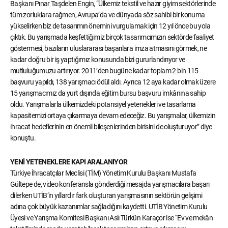
Başkanı Pınar Taşdelen Engin, “Ülkemiz tekstil ve hazır giyim sektörlerinde
tüm zorluklara rağmen, Avrupa’da ve dünyada söz sahibi bir konuma
yükselirken biz de tasarımın önemini vurgulamak için 12 yıl önce bu yola
çıktık. Bu yarışmada keşfettiğimiz birçok tasarımcımızın sektörde faaliyet
göstermesi, bazıların uluslararası başarılara imza atmasını görmek, ne
kadar doğru bir iş yaptığımız konusunda bizi gururlandırıyor ve
mutluluğumuzu artırıyor. 2011’den bugüne kadar toplam 2 bin 115
başvuru yapıldı, 138 yarışmacı ödül aldı. Ayrıca 12 aya kadar olmak üzere
15 yarışmacımız da yurt dışında eğitim bursu başvuru imkânına sahip
oldu. Yarışmalarla ülkemizdeki potansiyel yetenekleri ve tasarlama
kapasitemizi ortaya çıkarmaya devam edeceğiz. Bu yarışmalar, ülkemizin
ihracat hedeflerinin en önemli bileşenlerinden birisini de oluşturuyor” diye
konuştu.
YENİ YETENEKLERE KAPI ARALANIYOR
Türkiye İhracatçılar Meclisi (TİM) Yönetim Kurulu Başkanı Mustafa
Gültepe de, video konferansla gönderdiği mesajda yarışmacılara başarı
dilerken UTİB’in yıllardır fark oluşturan yarışmasının sektörün gelişimi
adına çok büyük kazanımlar sağladığını kaydetti. UTİB Yönetim Kurulu
Üyesi ve Yarışma Komitesi Başkanı Aslı Türkün Karaçor ise “Ev ve mekân