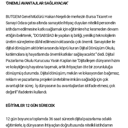
‘ÖNEMLİ AVANTAJLAR SAĞLAYACAK’
BUTGEM Genel Müdürü Hakan Neşeli de merkezin Bursa Ticaret ve
Sanayi Odası çatısı altında sanayide ihtiyaç duyulan nitelikli personelin
istihdam edilmesine katkı sağlamak için eğitimlere hız kesmeden devam
ettiğini belirterek, “DOSABSİAD ile yapılan iş birliği, yenilikçi teknolojilerin
üretim süreçlerine dâhil edilmesi noktasında çok önemli. Sanayiciler ile
dijital dönüşüm aktörleri arasında köprü kuran Dijital Dönüşüm Okulu,
katılımcılara iş hayatlarında önemli katkılar sağlayacaktır.” dedi. Dijital
Pazarlama Okulu Kurucusu Yasin Kaplan ise “Dijitalleşen dünyanın hızını
ve kolaylığını iş hayatına taşımak, artık ihtiyaçtan öte bir zorunluluğa
dönüşmüş durumda. Dijital dönüşüm, mekân ve lokasyondan bağımsız,
reklam ve pazarlama projeleri üretebilme imkânı sağladığı için çok
avantajlı bir süreç. İş dünyasının bu avantajlardan istifade etmesi, çok
değerli” ifadelerini kullandı.
EĞİTİMLER 12 GÜN SÜRECEK
12 gün boyunca toplamda 36 saat sürecek dijital pazarlama odaklı
eğitimlerle, iş dünyasının ihtiyaçları doğrultusunda nitelikli istihdamın