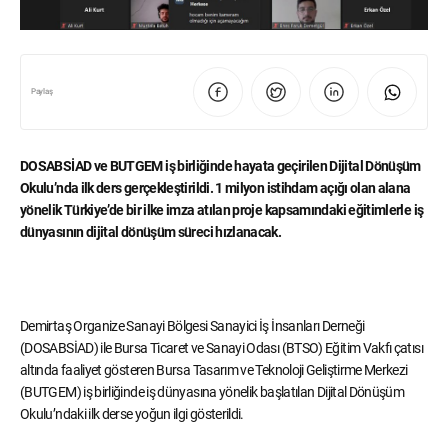
Paylaş
DOSABSİAD ve BUTGEM iş birliğinde hayata geçirilen Dijital Dönüşüm
Okulu’nda ilk ders gerçekleştirildi. 1 milyon istihdam açığı olan alana
yönelik Türkiye’de bir ilke imza atılan proje kapsamındaki eğitimlerle iş
dünyasının dijital dönüşüm süreci hızlanacak.
Demirtaş Organize Sanayi Bölgesi Sanayici İş İnsanları Derneği
(DOSABSİAD) ile Bursa Ticaret ve Sanayi Odası (BTSO) Eğitim Vakfı çatısı
altında faaliyet gösteren Bursa Tasarım ve Teknoloji Geliştirme Merkezi
(BUTGEM) iş birliğinde iş dünyasına yönelik başlatılan Dijital Dönüşüm
Okulu’ndaki ilk derse yoğun ilgi gösterildi.