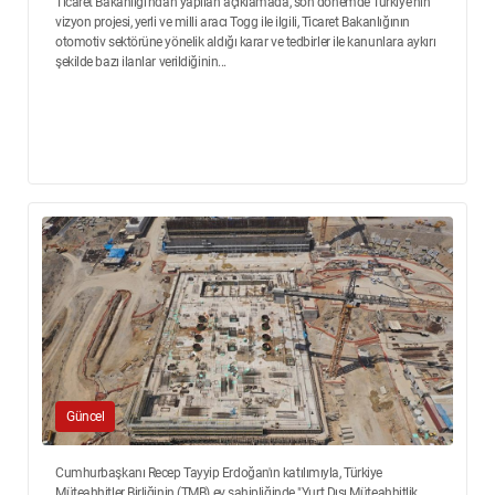
Ticaret Bakanlığı'ndan yapılan açıklamada, son dönemde Türkiye'nin
vizyon projesi, yerli ve milli aracı Togg ile ilgili, Ticaret Bakanlığının
otomotiv sektörüne yönelik aldığı karar ve tedbirler ile kanunlara aykırı
şekilde bazı ilanlar verildiğinin...
Güncel
Cumhurbaşkanı Recep Tayyip Erdoğan'ın katılımıyla, Türkiye
Müteahhitler Birliğinin (TMB) ev sahipliğinde "Yurt Dışı Müteahhitlik