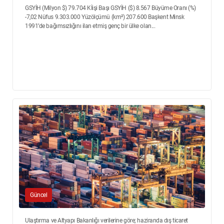
GSYİH (Milyon $) 79.704 Kİişi Başı GSYİH ($) 8.567 Büyüme Oranı (%)
-7,02 Nüfus 9.303.000 Yüzölçümü (km²) 207.600 Başkent Minsk
1991’de bağımsızlığını ilan etmiş genç bir ülke olan...
Güncel
Ulaştırma ve Altyapı Bakanlığı verilerine göre; haziranda dış ticaret