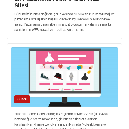
Sitesi
Günümüzün hızla değişen iş dünyasında bir şirketin kurumsal imajı ve
pazarlama stratejisinin başarılı olarak kurgulanması büyük öneme
sahip. Pazarlama dinamiklerinin altüst olduğu markaların ve marka
sahiplerinin WEB, sosyal ve mobil pazarlamanın...
Güncel
İstanbul Ticaret Odası Stratejik Araştırmalar Merkezi'nin (İTOSAM)
hazırladığı e-ticaret raporunda, şirketlerin e-ticaret alanında
karşılaştıkları 4 temel zorluk arasında ilk sırada "yüksek komisyon