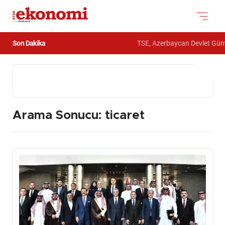
Son Dakika
TSE, Azerbaycan Devlet Gümrük Komi
Arama Sonucu: ticaret