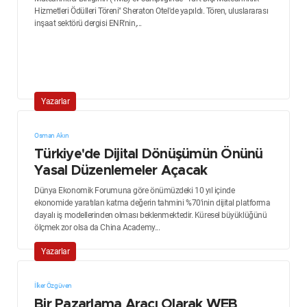
Hizmetleri Ödülleri Töreni" Sheraton Otel'de yapıldı. Tören, uluslararası
inşaat sektörü dergisi ENR'nin,...
Yazarlar
Osman Akın
Türkiye'de Dijital Dönüşümün Önünü
Yasal Düzenlemeler Açacak
Dünya Ekonomik Forumuna göre önümüzdeki 10 yıl içinde
ekonomide yaratılan katma değerin tahmini %70'inin dijital platforma
dayalı iş modellerinden olması beklenmektedir. Küresel büyüklüğünü
ölçmek zor olsa da China Academy...
Yazarlar
İlker Özgüven
Bir Pazarlama Aracı Olarak WEB