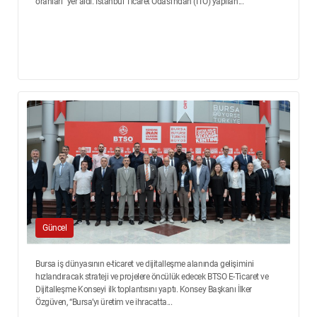
oranları" yer aldı. İstanbul Ticaret Odası'ndan (İTO) yapılan...
Güncel
Bursa iş dünyasının e-ticaret ve dijitalleşme alanında gelişimini
hızlandıracak strateji ve projelere öncülük edecek BTSO E-Ticaret ve
Dijitalleşme Konseyi ilk toplantısını yaptı. Konsey Başkanı İlker
Özgüven, “Bursa’yı üretim ve ihracatta...