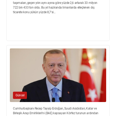
taşımaları, geçen yılın aynı ayına göre yüzde 2,6 artarak 33 milyon
722 bin 433 ton oldu. Bu yıl haziranda limanlarda elleçlenen dış
ticarete konu yükün yüzde 8,7'si...
Güncel
Cumhurbaşkanı Recep Tayyip Erdoğan, Suudi Arabistan, Katar ve
Birleşik Arap Emirlikleri'ni (BAE) kapsayan Körfez turunun ardından