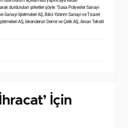
lişkin özel durum açıklaması yapıncaya kadar
olarak durdurulan şirketler şöyle: "Sasa Polyester Sanayi
e Sanayi İşletmeleri AŞ, Bilici Yatırım Sanayi ve Ticaret
şletmeleri AŞ, İskenderun Demir ve Çelik AŞ, Arsan Tekstil
hracat’ İçin