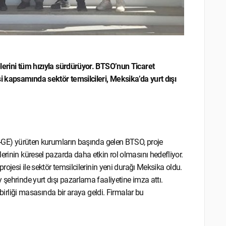
elerini tüm hızıyla sürdürüyor. BTSO’nun Ticaret
i kapsamında sektör temsilcileri, Meksika’da yurt dışı
UR-GE) yürüten kurumların başında gelen BTSO, proje
erinin küresel pazarda daha etkin rol olmasını hedefliyor.
rojesi ile sektör temsilcilerinin yeni durağı Meksika oldu.
 şehrinde yurt dışı pazarlama faaliyetine imza attı.
şbirliği masasında bir araya geldi. Firmalar bu