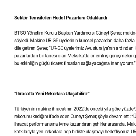
Sektör Temsilcileri Hedef Pazarlara Odaklandı
BTSO Yönetim Kurulu Başkan Yardımcısı Cüneyt Şener, makine 
söyledi. Makine UR-GE üyelerinin küresel pazardan daha fazla p
dile getiren Şener, “UR-GE üyelerimiz Avusturalya’nın ardından
pazarlardan bir tanesi olan Meksika’da önemli iş görüşmeleri ge
bu etkinliğin güçlü ticaret fırsatları sağlayacağına inanıyorum.”
“İhracatta Yeni Rekorlara Ulaşabiliriz”
Türkiye'nin makine ihracatının 2022'de önceki yıla göre yüzde 
rekorunu kırdığını ifade eden Cüneyt Şener, şöyle devam etti:
ihracat performansına ivme kazandıran şehirler arasında. Maki
katkılarıyla yeni rekorlara hep birlikte ulaşmayı hedefliyoruz. U