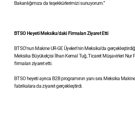
Bakanlığımıza da teşekkürlerimizi sunuyorum.”
BTSO Heyeti Meksika’daki Firmaları Ziyaret Etti
BTSO’nun Makine UR-GE Üyeleri’nin Meksika’da gerçekleştirdiği
Meksika Büyükelçisi İlhan Kemal Tuğ, Ticaret Müşavirleri Nur
firmaları ziyaret etti.
BTSO heyeti ayrıca B2B programının yanı sıra Meksika Makine Dis
fabrikalara da ziyaret gerçekleştirdi.
BTSO
UR-GE
İbrahim Burkay
Bursa
Meksika