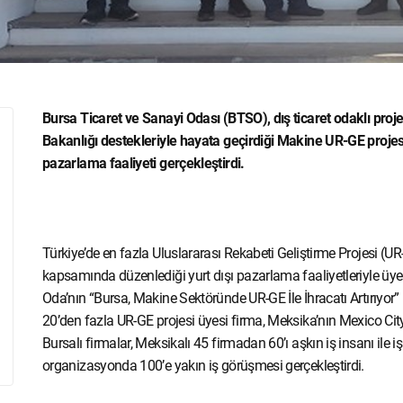
Bursa Ticaret ve Sanayi Odası (BTSO), dış ticaret odaklı proj
Bakanlığı destekleriyle hayata geçirdiği Makine UR-GE projes
pazarlama faaliyeti gerçekleştirdi.
Türkiye’de en fazla Uluslararası Rekabeti Geliştirme Projesi (
kapsamında düzenlediği yurt dışı pazarlama faaliyetleriyle üyel
Oda’nın “Bursa, Makine Sektöründe UR-GE İle İhracatı Artırıyor” p
20’den fazla UR-GE projesi üyesi firma, Meksika’nın Mexico City
Bursalı firmalar, Meksikalı 45 firmadan 60’ı aşkın iş insanı ile i
organizasyonda 100’e yakın iş görüşmesi gerçekleştirdi.