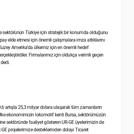
sektörünün Türkiye için stratejik bir konumda olduğunu
ay elde etmesi için önemli çalışmalara imza attıklarını
 Kuzey Amerika’da ülkemiz için en önemli hedef
rçekleştirdiler. Firmalarımız için oldukça verimli geçen
 dedi.
9,6 artışla 25,3 milyar dolara ulaşarak tüm zamanların
 “Ülke ekonomimizin lokomotif kenti Bursa, sektörümüzün
ne sektöründe faaliyet gösteren UR-GE üyelerimizin de
R-GE projelerimize desteklerinden dolayı Ticaret