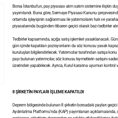
Borsa İstanbul'un, pay piyasası alım satım sistemine ilişkin
yayımlandı. Buna göre, Sermaye Piyasası Kanunu çerçevesinde, se
ortamda işleyişinin sağlanması ile yatırımcıların hak ve yarar
piyasalarında bugünden itibaren geçici olarak bazı tedbirler alın
Tedbirler kapsamında, açığa satış işlemleri yasaklanacak. Gün
gün içinde kapatılan pozisyonların da söz konusu yasak kaps
kuruluşları bilgilendirilecek. Yatırımcılar tarafından satışa kon
payı bulunan yatırımcılar, söz konusu kıymetlerin satışını sadec
üzerinden yapabilecek. Ayrıca, Kurul kararına uyumun kontrol v
8 ŞİRKETİN PAYLARI İŞLEME KAPATILDI
Deprem bölgesinde bulunan 8 şirketin borsadaki payları geçici
Aydınlatma Platformu'nda (KAP) yayımlanan açıklamasında, de