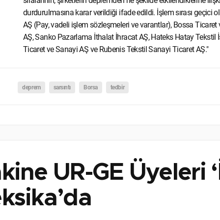
sıralarının, şirketlerin depremden ne şekilde etkilendiklerine i
durdurulmasına karar verildiği ifade edildi. İşlem sırası geçici 
AŞ (Pay, vadeli işlem sözleşmeleri ve varantlar), Bossa Ticaret v
AŞ, Sanko Pazarlama İthalat İhracat AŞ, Hateks Hatay Tekstil İ
Ticaret ve Sanayi AŞ ve Rubenis Tekstil Sanayi Ticaret AŞ."
deprem
sarsıntı
Borsa
tedbir
kine UR-GE Üyeleri ‘İ
ksika’da