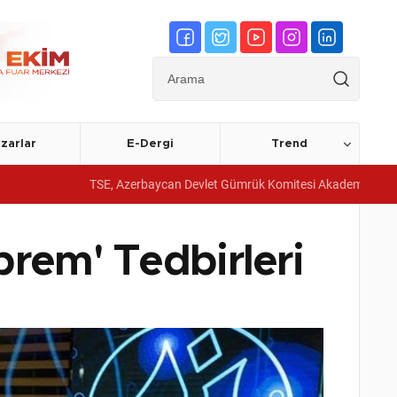
zarlar
E-Dergi
Trend
TSE, Azerbaycan Devlet Gümrük Komitesi Akademisine yönetim sistemi 
prem' Tedbirleri