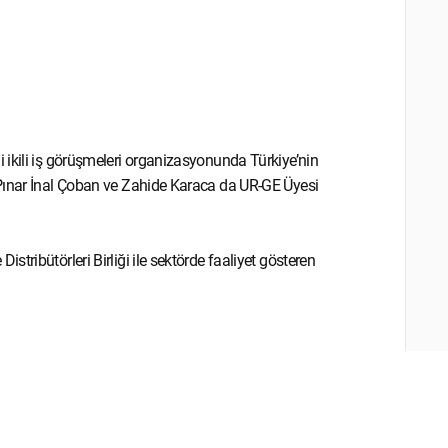
 ikili iş görüşmeleri organizasyonunda Türkiye’nin
 Pınar İnal Çoban ve Zahide Karaca da UR-GE Üyesi
tribütörleri Birliği ile sektörde faaliyet gösteren