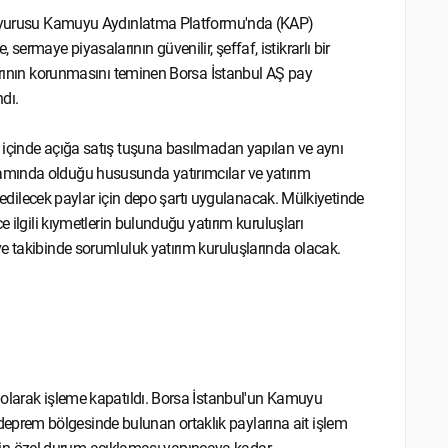
 duyurusu Kamuyu Aydınlatma Platformu'nda (KAP)
rmaye piyasalarının güvenilir, şeffaf, istikrarlı bir
larının korunmasını teminen Borsa İstanbul AŞ pay
dı.
 içinde açığa satış tuşuna basılmadan yapılan ve aynı
amında olduğu hususunda yatırımcılar ve yatırım
u edilecek paylar için depo şartı uygulanacak. Mülkiyetinde
e ilgili kıymetlerin bulunduğu yatırım kuruluşları
e takibinde sorumluluk yatırım kuruluşlarında olacak.
 olarak işleme kapatıldı. Borsa İstanbul'un Kamuyu
prem bölgesinde bulunan ortaklık paylarına ait işlem