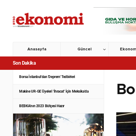
Bütçe Uygulama Sonuçları Açıklandı
Afet Bölgesi İçin 'Prim, Vergi ve Maaş' Açıklaması
TEKNOSAB'dan Deprem Bölgesine İş Makinesi
Desteği
Anasayfa
Güncel
Ekonom
Son Dakika
Deprem Bölgesinde 'Mücbir Sebep Hali' İlan Edildi
Borsa İstanbul'dan 'Deprem' Tedbirleri
Bo
Makine UR-GE Üyeleri ‘İhracat’ İçin Meksika’da
BEBKA'nın 2023 Bütçesi Hazır