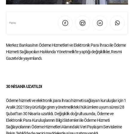
Paylaş
Merkez Bankası'nın Ödeme Hizmetleri ve Elektronik Para İhracı ile Ödeme
Hizmeti Sağlayıcıları Hakkında Yönetmelik'te yaptığı değişiklikler, Resmi
Gazete'de yayımlandı.
30 NİSAN'A UZATILDI
Ödeme hizmeti ve elektronik para ihracı hizmeti sağlayan kuruluşlar için 1
Aralık 2021'de yürürlüğe giren yönetmelikteki hükümlere uyum süresi 28
Şubat'tan 30 Nisan'a uzatıldı. Değişiklik doğrultusunda, Ödeme ve
Elektronik Para Kuruluşlarının Bilgi Sistemleri ile Ödeme Hizmeti
Sağlayıcılarının Ödeme Hizmetleri Alanındaki Veri Paylaşım Servislerine
İlişkin Tebliğ'de de geçici maddelerde süre uzatımı yapıldı.