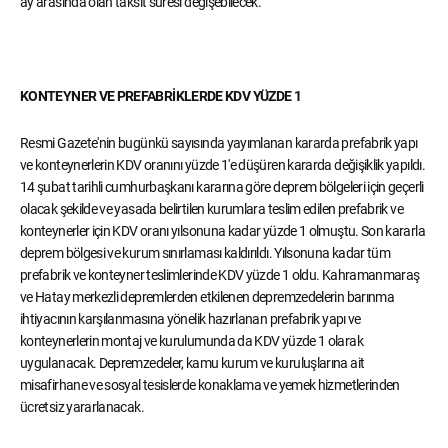
ay arasında olan taksit süresi değişebilecek.
KONTEYNER VE PREFABRİKLERDE KDV YÜZDE 1
Resmi Gazete'nin bugünkü sayısında yayımlanan kararda prefabrik yapı
ve konteynerlerin KDV oranını yüzde 1'e düşüren kararda değişiklik yapıldı.
14 şubat tarihli cumhurbaşkanı kararına göre deprem bölgeleri için geçerli
olacak şekilde ve yasada belirtilen kurumlara teslim edilen prefabrik ve
konteynerler için KDV oranı yılsonuna kadar yüzde 1 olmuştu. Son kararla
deprem bölgesi ve kurum sınırlaması kaldırıldı. Yılsonuna kadar tüm
prefabrik ve konteyner teslimlerinde KDV yüzde 1 oldu. Kahramanmaraş
ve Hatay merkezli depremlerden etkilenen depremzedelerin barınma
ihtiyacının karşılanmasına yönelik hazırlanan prefabrik yapı ve
konteynerlerin montaj ve kurulumunda da KDV yüzde 1 olarak
uygulanacak. Depremzedeler, kamu kurum ve kuruluşlarına ait
misafirhane ve sosyal tesislerde konaklama ve yemek hizmetlerinden
ücretsiz yararlanacak.