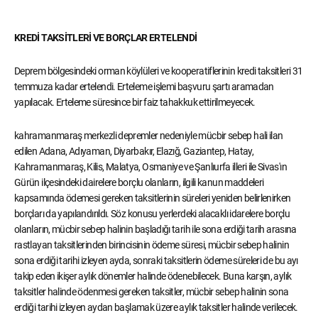
KREDİ TAKSİTLERİ VE BORÇLAR ERTELENDİ
Deprem bölgesindeki orman köylüleri ve kooperatiflerinin kredi taksitleri 31
temmuza kadar ertelendi. Erteleme işlemi başvuru şartı aramadan
yapılacak. Erteleme süresince bir faiz tahakkuk ettirilmeyecek.
kahramanmaraş merkezli depremler nedeniyle mücbir sebep hali ilan
edilen Adana, Adıyaman, Diyarbakır, Elazığ, Gaziantep, Hatay,
Kahramanmaraş, Kilis, Malatya, Osmaniye ve Şanlıurfa illeri ile Sivas'ın
Gürün ilçesindeki dairelere borçlu olanların, ilgili kanun maddeleri
kapsamında ödemesi gereken taksitlerinin süreleri yeniden belirlenirken
borçları da yapılandırıldı. Söz konusu yerlerdeki alacaklı idarelere borçlu
olanların, mücbir sebep halinin başladığı tarih ile sona erdiği tarih arasına
rastlayan taksitlerinden birincisinin ödeme süresi, mücbir sebep halinin
sona erdiği tarihi izleyen ayda, sonraki taksitlerin ödeme süreleri de bu ayı
takip eden ikişer aylık dönemler halinde ödenebilecek. Buna karşın, aylık
taksitler halinde ödenmesi gereken taksitler, mücbir sebep halinin sona
erdiği tarihi izleyen aydan başlamak üzere aylık taksitler halinde verilecek.