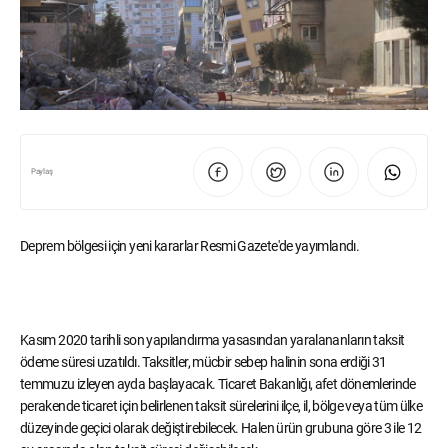
Paylaş
Deprem bölgesi için yeni kararlar Resmi Gazete'de yayımlandı.
Kasım 2020 tarihli son yapılandırma yasasından yaralananların taksit
ödeme süresi uzatıldı. Taksitler, mücbir sebep halinin sona erdiği 31
temmuzu izleyen ayda başlayacak. Ticaret Bakanlığı, afet dönemlerinde
perakende ticaret için belirlenen taksit sürelerini ilçe, il, bölge veya tüm ülke
düzeyinde geçici olarak değiştirebilecek. Halen ürün grubuna göre 3 ile 12