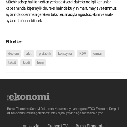
Mücbir sebep hali ilan edilen yerlerdeki vergi dairelerine ilgili kanunlar
kapsamında ikişer aylık devreler halinde bu yılın mart, mayıs ve temmuz
aylarında ödenmesi gereken taksitler, sırasıyla ağustos, ekim ve aralık
aylarında ödenebilecek.
Etiketler:
deprem
afet
prefabrik
konteyner
KDV
orman
taksit
kredi
borç
Bursa Ticaret ve Sanayi Odası’nın Kurumsal yayın organı BTSO Ekonomi Dergisi,
dijital dönüşümünü gerçekleştirerek dijital yayıncılığa merhaba diyor.
Anasayfa
Ekonomi TV
Bursa Ekonomisi