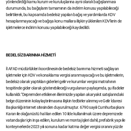
yönlendirdiği kamu kurum ve kuruluşlarına ayni olarak bağışlanması
durumunda, bu bağışların tamamının da indirim konusu yapılabileceği
belirtilerek, bu kapsamda bedelsiz yapılan bağış ve yardımlarda KDV
hesaplanmayacağı ve bağışa konu mallara ilişkin yüklenilen KDV'lerin de
işletmelerce indirim konusu yapılabileceği kaydedildi.
BEDELSİZ BARINMA HİZMETİ
İl AFAD müdürlükleri koordinesinde bedelsiz barınma hizmeti sağlayan
işletmeler için KDV ve konaklama vergisi aranmayacağı ve bu işletmelerin,
bedelsiz olarak yaptıkları giderleri gelir ve kurumlar vergisi matrahının
tespitinde gider olarak gösterebileceği vurgulanan paylaşımda, şu ifadeler
kullanıldı: "Depremden etkilenen illerimizde yapılan akaryakıt satışlarındaki
belge düzeninin kolaylaştırılmasına ilişkin tedbirler alınmış ve Gelir İdaresi
Başkanlığı internet sitesinden duyurulmuştur. 6790 sayılı Cumhurbaşkanı
Kararı ile olağanüstü hal ilan edilen 10 ilde kullanılmak üzere depremzede
vatandaşlar için inşa edilen, kurulum ve montaj işleri dahil, prefabrik yapı ile
konteynerlerde 2023 yılı sonuna kadar katma değer vergisi oranını yüzde