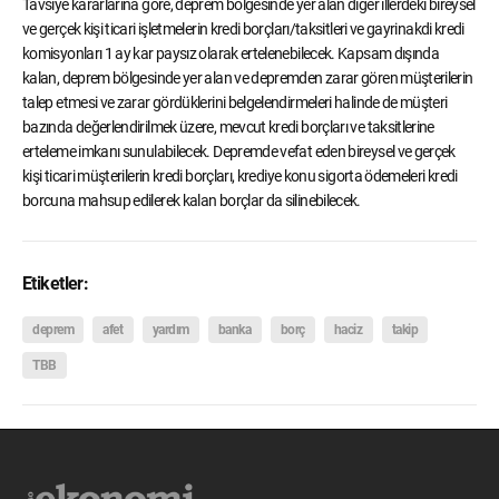
Tavsiye kararlarına göre, deprem bölgesinde yer alan diğer illerdeki bireysel
ve gerçek kişi ticari işletmelerin kredi borçları/taksitleri ve gayrinakdi kredi
komisyonları 1 ay kar paysız olarak ertelenebilecek. Kapsam dışında
kalan, deprem bölgesinde yer alan ve depremden zarar gören müşterilerin
talep etmesi ve zarar gördüklerini belgelendirmeleri halinde de müşteri
bazında değerlendirilmek üzere, mevcut kredi borçları ve taksitlerine
erteleme imkanı sunulabilecek. Depremde vefat eden bireysel ve gerçek
kişi ticari müşterilerin kredi borçları, krediye konu sigorta ödemeleri kredi
borcuna mahsup edilerek kalan borçlar da silinebilecek.
Etiketler:
deprem
afet
yardım
banka
borç
haciz
takip
TBB