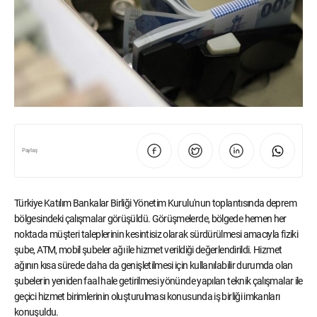
Paylaş
Türkiye Katılım Bankalar Birliği Yönetim Kurulu'nun toplantısında deprem
bölgesindeki çalışmalar görüşüldü. Görüşmelerde, bölgede hemen her
noktada müşteri taleplerinin kesintisiz olarak sürdürülmesi amacıyla fiziki
şube, ATM, mobil şubeler ağı ile hizmet verildiği değerlendirildi. Hizmet
ağının kısa sürede daha da genişletilmesi için kullanılabilir durumda olan
şubelerin yeniden faal hale getirilmesi yönünde yapılan teknik çalışmalar ile
geçici hizmet birimlerinin oluşturulması konusunda iş birliği imkanları
konuşuldu.