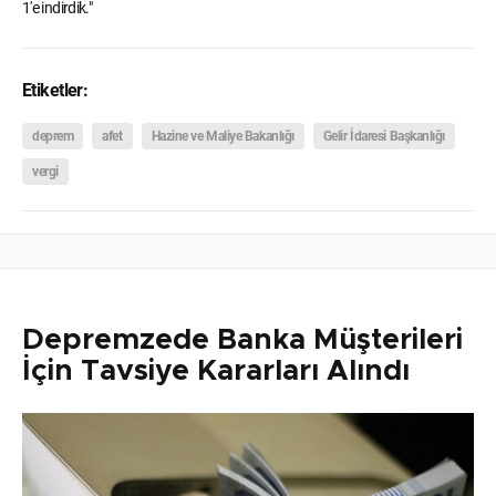
1'e indirdik."
Etiketler:
deprem
afet
Hazine ve Maliye Bakanlığı
Gelir İdaresi Başkanlığı
vergi
Depremzede Banka Müşterileri
İçin Tavsiye Kararları Alındı