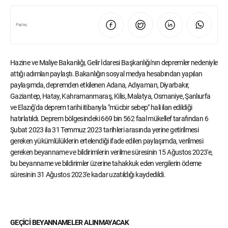
Paylaş
Hazine ve Maliye Bakanlığı, Gelir İdaresi Başkanlığı'nın depremler nedeniyle
attığı adımları paylaştı. Bakanlığın sosyal medya hesabından yapılan
paylaşımda, depremden etkilenen Adana, Adıyaman, Diyarbakır,
Gaziantep, Hatay, Kahramanmaraş, Kilis, Malatya, Osmaniye, Şanlıurfa
ve Elazığ'da deprem tarihi itibarıyla "mücbir sebep" hali ilan edildiği
hatırlatıldı. Deprem bölgesindeki 669 bin 562 faal mükellef tarafından 6
Şubat 2023 ila 31 Temmuz 2023 tarihleri arasında yerine getirilmesi
gereken yükümlülüklerin ertelendiği ifade edilen paylaşımda, verilmesi
gereken beyanname ve bildirimlerin verilme süresinin 15 Ağustos 2023'e,
bu beyanname ve bildirimler üzerine tahakkuk eden vergilerin ödeme
süresinin 31 Ağustos 2023'e kadar uzatıldığı kaydedildi.
GEÇİCİ BEYANNAMELER ALINMAYACAK