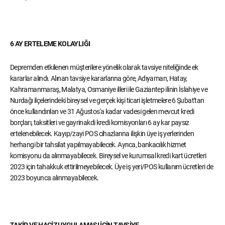
6 AY ERTELEME KOLAYLIĞI
Depremden etkilenen müşterilere yönelik olarak tavsiye niteliğinde ek
kararlar alındı. Alınan tavsiye kararlarına göre, Adıyaman, Hatay,
Kahramanmaraş, Malatya, Osmaniye illeri ile Gaziantep ilinin İslahiye ve
Nurdağı ilçelerindeki bireysel ve gerçek kişi ticari işletmelere 6 Şubat'tan
önce kullandırılan ve 31 Ağustos'a kadar vadesi gelen mevcut kredi
borçları, taksitleri ve gayrinakdi kredi komisyonları 6 ay kar paysız
ertelenebilecek. Kayıp/zayi POS cihazlarına ilişkin üye iş yerlerinden
herhangi bir tahsilat yapılmayabilecek. Ayrıca, bankacılık hizmet
komisyonu da alınmayabilecek. Bireysel ve kurumsal kredi kart ücretleri
2023 için tahakkuk ettirilmeyebilecek. Üye iş yeri/POS kullanım ücretleri de
2023 boyunca alınmayabilecek.