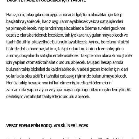
TAKİP VE HACİZ UYGULAMASI İÇİN TAVSİYE
Haciz, icra, takip gibi idari uygulamalarla ilgili; tüm alacaklar için takip
başlatılmayabilecek, haciz uygulanmayabilecek ve icra satış işlemleri
yapılmayabilecek. Yapılandırılmış alacaklarda ödeme süreleri gecikme
cezasız olarak ertelenebilecekken, tahliye kararı uygulanmayabilecek ve
taahhüdü ihlal şikayetinde bulunulmayabilecek. Ayrıca, borçlunun talebi
halinde daha önce başlatılmış takipler durdurulabilecek ve satış günü
alınmış dosyalarda satışlar ertelenebilecek. Takipte olan alacaklı müşteriler
için yapılan otomatik tahsilat durdurulabilecek. Müşteri hesaplarında
bulunan takip blokeleri de kaldırılabilecek. Vadesi geçen krediler için idari
yollarla da olsa aktif bir tahsilat çabası girişiminde bulunulmayabilecek.
Henüz takip hesaplarına intikal etmemiş, kredi geri ödemelerini
zamanında yapamayan ve yapamayacağı öngörülen müşterilere yönelik
de iletişim ve tahsilat faaliyetleri durdurulabilecek.
VEFAT EDENLERİN BORÇLARI SİLİNEBİLECEK