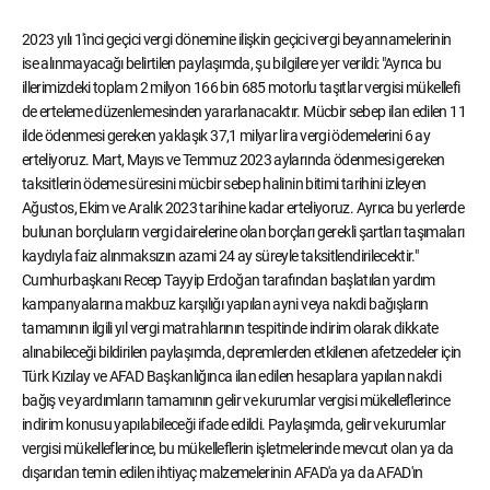
2023 yılı 1'inci geçici vergi dönemine ilişkin geçici vergi beyannamelerinin
ise alınmayacağı belirtilen paylaşımda, şu bilgilere yer verildi: "Ayrıca bu
illerimizdeki toplam 2 milyon 166 bin 685 motorlu taşıtlar vergisi mükellefi
de erteleme düzenlemesinden yararlanacaktır. Mücbir sebep ilan edilen 11
ilde ödenmesi gereken yaklaşık 37,1 milyar lira vergi ödemelerini 6 ay
erteliyoruz. Mart, Mayıs ve Temmuz 2023 aylarında ödenmesi gereken
taksitlerin ödeme süresini mücbir sebep halinin bitimi tarihini izleyen
Ağustos, Ekim ve Aralık 2023 tarihine kadar erteliyoruz. Ayrıca bu yerlerde
bulunan borçluların vergi dairelerine olan borçları gerekli şartları taşımaları
kaydıyla faiz alınmaksızın azami 24 ay süreyle taksitlendirilecektir."
Cumhurbaşkanı Recep Tayyip Erdoğan tarafından başlatılan yardım
kampanyalarına makbuz karşılığı yapılan ayni veya nakdi bağışların
tamamının ilgili yıl vergi matrahlarının tespitinde indirim olarak dikkate
alınabileceği bildirilen paylaşımda, depremlerden etkilenen afetzedeler için
Türk Kızılay ve AFAD Başkanlığınca ilan edilen hesaplara yapılan nakdi
bağış ve yardımların tamamının gelir ve kurumlar vergisi mükelleflerince
indirim konusu yapılabileceği ifade edildi. Paylaşımda, gelir ve kurumlar
vergisi mükelleflerince, bu mükelleflerin işletmelerinde mevcut olan ya da
dışarıdan temin edilen ihtiyaç malzemelerinin AFAD'a ya da AFAD'ın