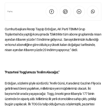
Paylaş
Cumhurbaşkanı Recep Tayyip Erdoğan, AK Parti TBMM Grup
Toplantısı'nda yaptığı konuşmada "Elektrikte tüm abone gruplarında nisan
ayından itibaren yüzde 15 indirime gidiyoruz. Sanayicilerimizin kullandığı
ve konut aboneliğine göre oldukça yüksek kalan doğalgaz tarifesinde,
nisan ayından itibaren yüzde 20 indirim yapıyoruz." dedi.
"Pazartesi Togg'umuzu Teslim Alacağız."
Erdoğan, sözlerini şöyle sürdürdü: "Arefe Günü, Karadeniz Gazı'nın Filyos'a
getirilmesi töreni yapılırken, milletimize yeni müjdelerimiz olacak. İki
bayramı bir arada yaşayacağız. Togg, önceki gece itibarıyla 177 binin
üzerinde ön sipariş aldı. Milletimiz ilk yerli otomobiline sahip çıktı, çekilişi
bugün yapılacak. İlk TOGG'a talip olduğumuzu söylemiştik, pazartesi