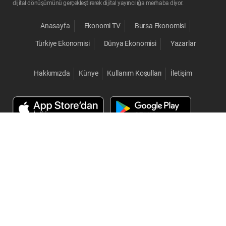
dijital dönüşümünü gerçekleştirerek dijital yayıncılığa merhaba diyor.
Anasayfa
Ekonomi TV
Bursa Ekonomisi
Türkiye Ekonomisi
Dünya Ekonomisi
Yazarlar
Hakkımızda
Künye
Kullanım Koşulları
İletişim
© 2026 BTSO Ekonomi. Her Hakkı Saklıdır.