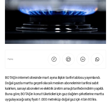
Paylaş
BOTAŞ'ın internet sitesinde mart ayına ilişkin tarife tablosu yayımlandı.
Doğal gazda martta geçerli olacak mesken abonelerinin tarifesi sabit
kalırken, sanayi aboneleri ve elektrik üretim amaçlı tarifede indirim yapıldı.
Buna göre, BOTAŞ'ın konut tüketicileri için gaz dağıtım şirketlerine martta
uygulayacağı satış fiyatı 1.000 metreküp doğal gaz için 4 bin 80 lira.