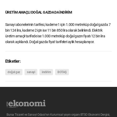
ÜRETİM AMAÇLI DOĞAL GAZDA DA İNDİRİM
Sanayi abonelerinin tarifesi, kademe 1 için 1.000 metreküp doğal gazda 7
bin 124 lira, kademe 2 için ise 11 bin 850 lira olarak belirlendi. Elektrik
üretim amaçlı tarifede ise 1.000 metreküp doğal gazın fiyatı 12 bin lira
olarak açıklandı. Doğal gazda fiyat tarifeleri aylık hesaplanıyor.
Etiketler:
doğal gaz
sanayi
indirim
BOTAŞ
Bursa Ticaret ve Sanayi Odası’nın Kurumsal yayın organı BTSO Ekonomi Dergisi,