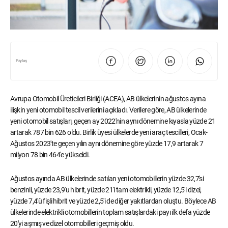
Paylaş
Avrupa Otomobil Üreticileri Birliği (ACEA), AB ülkelerinin ağustos ayına
ilişkin yeni otomobil tescil verilerini açıkladı. Verilere göre, AB ülkelerinde
yeni otomobil satışları, geçen ay 2022'nin aynı dönemine kıyasla yüzde 21
artarak 787 bin 626 oldu. Birlik üyesi ülkelerde yeni araç tescilleri, Ocak-
Ağustos 2023'te geçen yılın aynı dönemine göre yüzde 17,9 artarak 7
milyon 78 bin 464'e yükseldi.
Ağustos ayında AB ülkelerinde satılan yeni otomobillerin yüzde 32,7'si
benzinli, yüzde 23,9'u hibrit, yüzde 21'i tam elektrikli, yüzde 12,5'i dizel,
yüzde 7,4'ü fişli hibrit ve yüzde 2,5'i de diğer yakıtlardan oluştu. Böylece AB
ülkelerinde elektrikli otomobillerin toplam satışlardaki payı ilk defa yüzde
20'yi aşmış ve dizel otomobilleri geçmiş oldu.