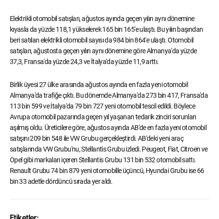
Elektrikli otomobil satışları, ağustos ayında geçen yılın aynı dönemine
kıyasla da yüzde 118,1 yükselerek 165 bin 165'e ulaştı. Bu yılın başından
beri satılan elektrikli otomobil sayısı da 984 bin 864'e ulaştı. Otomobil
satışları, ağustosta geçen yılın aynı dönemine göre Almanya'da yüzde
37,3, Fransa'da yüzde 24,3 ve İtalya'da yüzde 11,9 arttı.
Birlik üyesi 27 ülke arasında ağustos ayında en fazla yeni otomobil
Almanya'da trafiğe çıktı. Bu dönemde Almanya'da 273 bin 417, Fransa'da
113 bin 599 ve İtalya'da 79 bin 727 yeni otomobil tescil edildi. Böylece
Avrupa otomobil pazarında geçen yıl yaşanan tedarik zinciri sorunları
aşılmış oldu. Üreticilere göre, ağustos ayında AB'de en fazla yeni otomobil
satışını 209 bin 548 ile VW Grubu gerçekleştirdi. AB'deki yeni araç
satışlarında VW Grubu'nu, Stellantis Grubu izledi. Peugeot, Fiat, Citroen ve
Opel gibi markaları içeren Stellantis Grubu 131 bin 532 otomobil sattı.
Renault Grubu 74 bin 879 yeni otomobille üçüncü, Hyundai Grubu ise 66
bin 33 adetle dördüncü sırada yer aldı.
Etiketler: