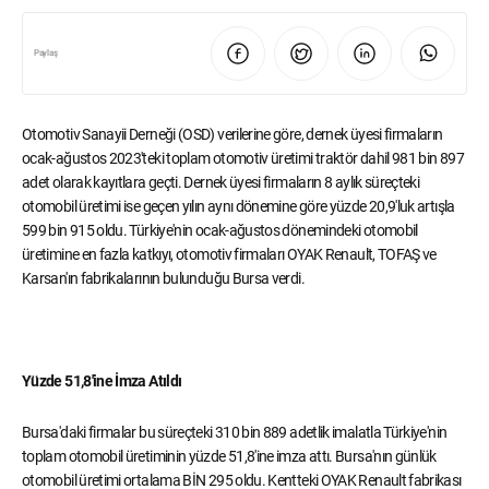
Paylaş
Otomotiv Sanayii Derneği (OSD) verilerine göre, dernek üyesi firmaların
ocak-ağustos 2023'teki toplam otomotiv üretimi traktör dahil 981 bin 897
adet olarak kayıtlara geçti. Dernek üyesi firmaların 8 aylık süreçteki
otomobil üretimi ise geçen yılın aynı dönemine göre yüzde 20,9'luk artışla
599 bin 915 oldu. Türkiye'nin ocak-ağustos dönemindeki otomobil
üretimine en fazla katkıyı, otomotiv firmaları OYAK Renault, TOFAŞ ve
Karsan'ın fabrikalarının bulunduğu Bursa verdi.
Yüzde 51,8'ine İmza Atıldı
Bursa'daki firmalar bu süreçteki 310 bin 889 adetlik imalatla Türkiye'nin
toplam otomobil üretiminin yüzde 51,8'ine imza attı. Bursa'nın günlük
otomobil üretimi ortalama BİN 295 oldu. Kentteki OYAK Renault fabrikası