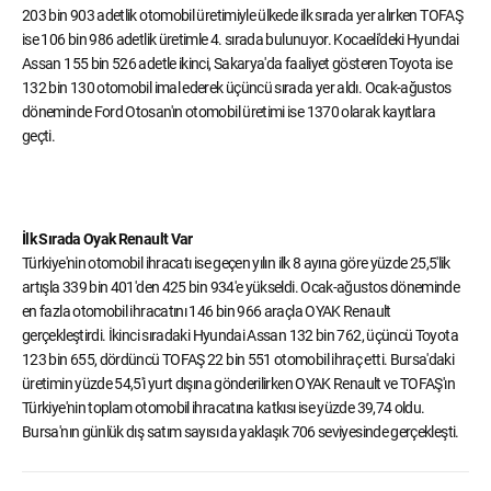
203 bin 903 adetlik otomobil üretimiyle ülkede ilk sırada yer alırken TOFAŞ
ise 106 bin 986 adetlik üretimle 4. sırada bulunuyor. Kocaeli'deki Hyundai
Assan 155 bin 526 adetle ikinci, Sakarya'da faaliyet gösteren Toyota ise
132 bin 130 otomobil imal ederek üçüncü sırada yer aldı. Ocak-ağustos
döneminde Ford Otosan'ın otomobil üretimi ise 1370 olarak kayıtlara
geçti.
İlk Sırada Oyak Renault Var
Türkiye'nin otomobil ihracatı ise geçen yılın ilk 8 ayına göre yüzde 25,5'lik
artışla 339 bin 401'den 425 bin 934'e yükseldi. Ocak-ağustos döneminde
en fazla otomobil ihracatını 146 bin 966 araçla OYAK Renault
gerçekleştirdi. İkinci sıradaki Hyundai Assan 132 bin 762, üçüncü Toyota
123 bin 655, dördüncü TOFAŞ 22 bin 551 otomobil ihraç etti. Bursa'daki
üretimin yüzde 54,5'i yurt dışına gönderilirken OYAK Renault ve TOFAŞ'ın
Türkiye'nin toplam otomobil ihracatına katkısı ise yüzde 39,74 oldu.
Bursa'nın günlük dış satım sayısı da yaklaşık 706 seviyesinde gerçekleşti.