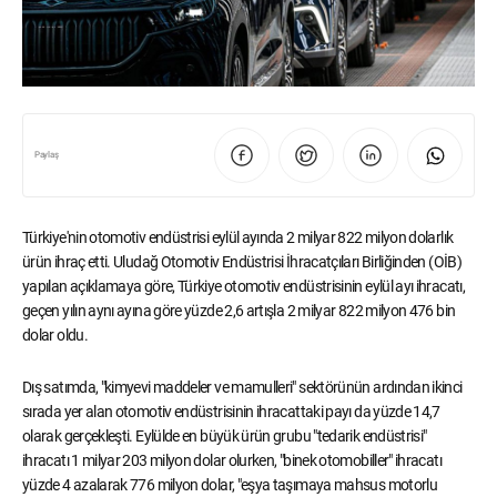
Paylaş
Türkiye'nin otomotiv endüstrisi eylül ayında 2 milyar 822 milyon dolarlık
ürün ihraç etti. Uludağ Otomotiv Endüstrisi İhracatçıları Birliğinden (OİB)
yapılan açıklamaya göre, Türkiye otomotiv endüstrisinin eylül ayı ihracatı,
geçen yılın aynı ayına göre yüzde 2,6 artışla 2 milyar 822 milyon 476 bin
dolar oldu.
Dış satımda, "kimyevi maddeler ve mamulleri" sektörünün ardından ikinci
sırada yer alan otomotiv endüstrisinin ihracattaki payı da yüzde 14,7
olarak gerçekleşti. Eylülde en büyük ürün grubu "tedarik endüstrisi"
ihracatı 1 milyar 203 milyon dolar olurken, "binek otomobiller" ihracatı
yüzde 4 azalarak 776 milyon dolar, "eşya taşımaya mahsus motorlu