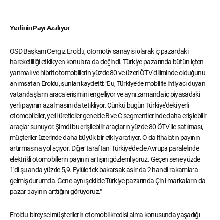
Yerlinin Payı Azalıyor
OSD Başkanı Cengiz Eroldu, otomotiv sanayisi olarak iç pazardaki
hareketliliği etkileyen konulara da değindi. Türkiye pazarında bütün içten
yanmalı ve hibrit otomobillerin yüzde 80 ve üzeri ÖTV diliminde olduğunu
anımsatan Eroldu, şunları kaydetti: "Bu, Türkiye'de mobilite ihtiyacı duyan
vatandaşların araca erişimini engelliyor ve aynı zamanda iç piyasadaki
yerli payının azalmasını da tetikliyor. Çünkü bugün Türkiye'deki yerli
otomobilciler, yerli üreticiler genelde B ve C segmentlerinde daha erişilebilir
araçlar sunuyor. Şimdi bu erişilebilir araçların yüzde 80 ÖTV ile satılması,
müşteriler üzerinde daha büyük bir etki yaratıyor. O da ithalatın payının
artırmasına yol açıyor. Diğer taraftan, Türkiye'de de Avrupa paralelinde
elektrikli otomobillerin payının artışını gözlemliyoruz. Geçen sene yüzde
1'di şu anda yüzde 5,9. Eylüle tek bakarsak aslında 2 haneli rakamlara
gelmiş durumda. Gene aynı şekilde Türkiye pazarında Çinli markaların da
pazar payının arttığını görüyoruz."
Eroldu, bireysel müşterilerin otomobil kredisi alma konusunda yaşadığı