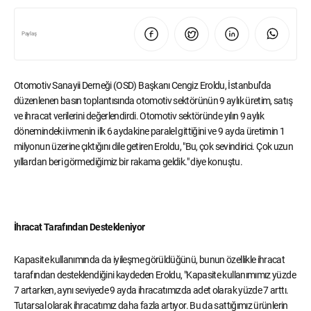
Paylaş
Otomotiv Sanayii Derneği (OSD) Başkanı Cengiz Eroldu, İstanbul'da
düzenlenen basın toplantısında otomotiv sektörünün 9 aylık üretim, satış
ve ihracat verilerini değerlendirdi. Otomotiv sektöründe yılın 9 aylık
dönemindeki ivmenin ilk 6 aydakine paralel gittiğini ve 9 ayda üretimin 1
milyonun üzerine çıktığını dile getiren Eroldu, "Bu, çok sevindirici. Çok uzun
yıllardan beri görmediğimiz bir rakama geldik." diye konuştu.
İhracat Tarafından Destekleniyor
Kapasite kullanımında da iyileşme görüldüğünü, bunun özellikle ihracat
tarafından desteklendiğini kaydeden Eroldu, "Kapasite kullanımımız yüzde
7 artarken, aynı seviyede 9 ayda ihracatımızda adet olarak yüzde 7 arttı.
Tutarsal olarak ihracatımız daha fazla artıyor. Bu da sattığımız ürünlerin