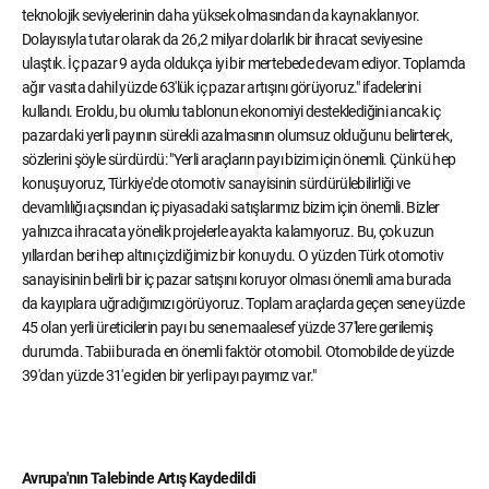
teknolojik seviyelerinin daha yüksek olmasından da kaynaklanıyor.
Dolayısıyla tutar olarak da 26,2 milyar dolarlık bir ihracat seviyesine
ulaştık. İç pazar 9 ayda oldukça iyi bir mertebede devam ediyor. Toplamda
ağır vasıta dahil yüzde 63'lük iç pazar artışını görüyoruz." ifadelerini
kullandı. Eroldu, bu olumlu tablonun ekonomiyi desteklediğini ancak iç
pazardaki yerli payının sürekli azalmasının olumsuz olduğunu belirterek,
sözlerini şöyle sürdürdü: "Yerli araçların payı bizim için önemli. Çünkü hep
konuşuyoruz, Türkiye'de otomotiv sanayisinin sürdürülebilirliği ve
devamlılığı açısından iç piyasadaki satışlarımız bizim için önemli. Bizler
yalnızca ihracata yönelik projelerle ayakta kalamıyoruz. Bu, çok uzun
yıllardan beri hep altını çizdiğimiz bir konuydu. O yüzden Türk otomotiv
sanayisinin belirli bir iç pazar satışını koruyor olması önemli ama burada
da kayıplara uğradığımızı görüyoruz. Toplam araçlarda geçen sene yüzde
45 olan yerli üreticilerin payı bu sene maalesef yüzde 37'lere gerilemiş
durumda. Tabii burada en önemli faktör otomobil. Otomobilde de yüzde
39'dan yüzde 31'e giden bir yerli payı payımız var."
Avrupa'nın Talebinde Artış Kaydedildi