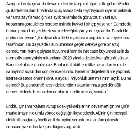
Avrupa'dan da şu anda devam eden bir talep olduğunu dile getiren Eroldu,
şu ifadeleri kullandı: "Aslında iç piyasada belki zayıflayacak diye bir beklenti
var ama zayıflamadığını da aylık rakamlarda görüyoruz. Yani eylül
kapanışını gördük hep beraber aslında kuvvetli bir iç piyasa var. Ekimde de
bunun paralel bir şekilde devam edeceğini görüyoruz şu anda. Paralelde
üretimde de yine 1,5 milyonluk adetlere yaklaşım öngörüsü var üyelerimiz
tarafından. Bu da yüzde 10'un üzerinde geçen seneye göre bir artış
demek. Yani hem iç piyasa büyümesi hem de ihracatın büyümesi aslında
otomotiv sanayisinin rakamlarını 2023 yılında destekliyor görüntüsü var.
Bunu net olarak görüyoruz. Bunlar da tabii hem ülke açısından hem de
sanayimiz açısından son derece olumlu. Genel bir değerlendirme yapmak
istersek aslında önemli konu 9 ayda 1 milyonluk üretim sınırını açtık. Bu ne
demek? Bu pandemi öncesindeki üretim rakamlarımıza geri döndük
demek. Aslında bu son derece olumlu üretimimiz açısından."
Eroldu, Çinli markaların Avrupa'daki yükselişlerinin devam ettiğini ve Çin'in
marka imajının olumlu yönde değiştiğini kaydederek, AB'nin Çin menşeili
elektrikli araçlara yönelik anti-dumping soruşturmasından çıkacak
sonucun yakından takip edildiğini vurguladı.