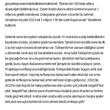
gerçekleşmesini beklediklerini belirterek, "Ekimin de 100 binin altına
düşeceğini beklemiyoruz. Zaten böyle olunca ekimi üzerine koyunca 1
milyona geldik neredeyse. Dolayısıyla görünen o ki artık bu tahmin
olmaktan da çıktı 2023 yılı 1 milyon 150 bin üzeri kapanacak." ifadelerini
kullandı.
Gelecek sene ise toplam satışlarda yüzde 10 civarında azalış beklediklerini
kaydeden Eroldu, sözlerini şöyle tamamladı: "Şimdi önümüzdeki sene de ilk
3 ay bir seçim öncesi dönemimiz var. Türkiye'de her zaman bildiğiniz üzere
o dönemler canlı olur, bir hareketlenme olur. Ama tabii Türkiye'nin şöyle de
bir gerçeği de var onu da görmemiz lazım. Şimdi biz reel faiz patikasına
girdik, bunu Sayın Bakanımız Mehmet Şimşek de sürekli söylüyor zaten.
Projeksiyon enflasyona baktığımızda Türkiye'deki faizler bugün artık reel
faizi işaret ediyor. Geçmiş enflasyona bakarsak halen eksi faiz var ama
gelecek enflasyona bakarsak artık reel faize doğru gidiyoruz. 2022'de,
2023'te niye büyük bir talep patlaması oldu çünkü çok yüksek negatif faiz
çıktı. Negatif faiz çıkınca para el yakmaya başladı, para el yakınca herkes
mala geçmek istedi. Araba alan araba aldı, araba alamayan başka şeyler
aldı yani sonuçta herkes bir ürün almak istedi, emtiaya gitti."