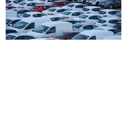
Paylaş
Otomotiv Distribütörleri ve Mobilite Derneği (ODMD) eylül ayı verilerine
göre, Türkiye otomobil ve hafif ticari araç toplam satışları, 2023 yılı ocak-
eylül döneminde bir önceki yılın aynı dönemine göre yüzde 64,8 artarak
857 bin 575 adet olarak gerçekleşti. Otomobil satışları, söz konusu
döneminde yüzde 67 artışla 666 bin 890 adet, hafif ticari araç satışları da
yüzde 57,2 artarak 190 bin 685 adet oldu.
Eylül ayı satışları