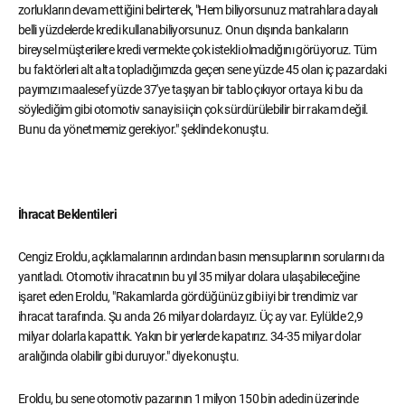
zorlukların devam ettiğini belirterek, "Hem biliyorsunuz matrahlara dayalı
belli yüzdelerde kredi kullanabiliyorsunuz. Onun dışında bankaların
bireysel müşterilere kredi vermekte çok istekli olmadığını görüyoruz. Tüm
bu faktörleri alt alta topladığımızda geçen sene yüzde 45 olan iç pazardaki
payımızı maalesef yüzde 37'ye taşıyan bir tablo çıkıyor ortaya ki bu da
söylediğim gibi otomotiv sanayisi için çok sürdürülebilir bir rakam değil.
Bunu da yönetmemiz gerekiyor." şeklinde konuştu.
İhracat Beklentileri
Cengiz Eroldu, açıklamalarının ardından basın mensuplarının sorularını da
yanıtladı. Otomotiv ihracatının bu yıl 35 milyar dolara ulaşabileceğine
işaret eden Eroldu, "Rakamlarda gördüğünüz gibi iyi bir trendimiz var
ihracat tarafında. Şu anda 26 milyar dolardayız. Üç ay var. Eylülde 2,9
milyar dolarla kapattık. Yakın bir yerlerde kapatırız. 34-35 milyar dolar
aralığında olabilir gibi duruyor." diye konuştu.
Eroldu, bu sene otomotiv pazarının 1 milyon 150 bin adedin üzerinde