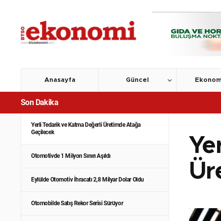
Anasayfa
Güncel
Ekonom
Son Dakika
Yerli Tedarik ve Katma Değerli Üretimde Atağa
Geçilecek
Ye
Otomotivde 1 Milyon Sınırı Aşıldı
Ür
Eylülde Otomotiv İhracatı 2,8 Milyar Dolar Oldu
Otomobilde Satış Rekor Serisi Sürüyor