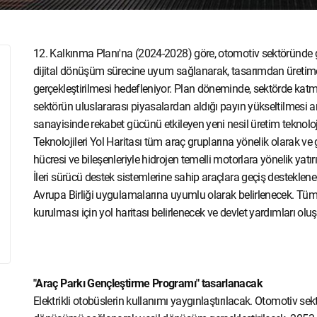
12. Kalkınma Planı'na (2024-2028) göre, otomotiv sektöründe g
dijital dönüşüm sürecine uyum sağlanarak, tasarımdan üretime
gerçekleştirilmesi hedefleniyor. Plan döneminde, sektörde ka
sektörün uluslararası piyasalardan aldığı payın yükseltilmesi
sanayisinde rekabet gücünü etkileyen yeni nesil üretim teknoloji
Teknolojileri Yol Haritası tüm araç gruplarına yönelik olarak v
hücresi ve bileşenleriyle hidrojen temelli motorlara yönelik yatır
İleri sürücü destek sistemlerine sahip araçlara geçiş desteklenec
Avrupa Birliği uygulamalarına uyumlu olarak belirlenecek. Tüm 
kurulması için yol haritası belirlenecek ve devlet yardımları olu
"Araç Parkı Gençleştirme Programı" tasarlanacak
Elektrikli otobüslerin kullanımı yaygınlaştırılacak. Otomotiv 