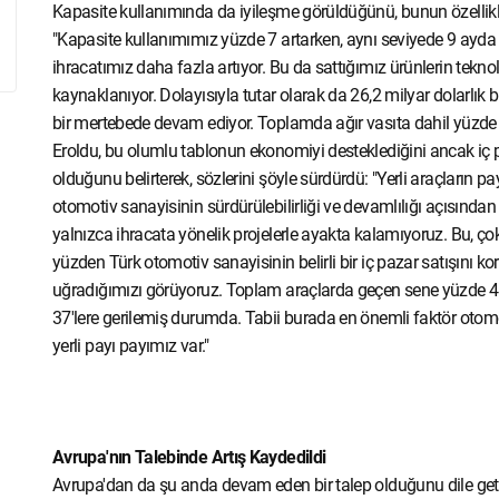
Kapasite kullanımında da iyileşme görüldüğünü, bunun özellikl
"Kapasite kullanımımız yüzde 7 artarken, aynı seviyede 9 ayda i
ihracatımız daha fazla artıyor. Bu da sattığımız ürünlerin tekn
kaynaklanıyor. Dolayısıyla tutar olarak da 26,2 milyar dolarlık b
bir mertebede devam ediyor. Toplamda ağır vasıta dahil yüzde 63'
Eroldu, bu olumlu tablonun ekonomiyi desteklediğini ancak iç 
olduğunu belirterek, sözlerini şöyle sürdürdü: "Yerli araçların 
otomotiv sanayisinin sürdürülebilirliği ve devamlılığı açısından 
yalnızca ihracata yönelik projelerle ayakta kalamıyoruz. Bu, çok
yüzden Türk otomotiv sanayisinin belirli bir iç pazar satışını
uğradığımızı görüyoruz. Toplam araçlarda geçen sene yüzde 45 
37'lere gerilemiş durumda. Tabii burada en önemli faktör otom
yerli payı payımız var."
Avrupa'nın Talebinde Artış Kaydedildi
Avrupa'dan da şu anda devam eden bir talep olduğunu dile getire