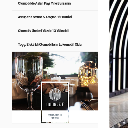
Otomobilde Aslan Payı Yine Bursa'nın
Avrupa'da Satılan 5 Araçtan 1'iElektrikli
Otomotiv Üretimi Yüzde 13 Yükseldi
Togg, Elektrikli Otomobillerin Lokomotifi Oldu