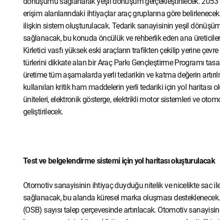
dönüşümü sağlanarak yeşil dönüşüm gerçekleştirilecek. 2053 net s
erişim alanlarındaki ihtiyaçlar araç gruplarına göre belirlenece
ilişkin sistem oluşturulacak. Tedarik sanayisinin yeşil dönüşümü
sağlanacak, bu konuda öncülük ve rehberlik eden ana üreticileri
Kirletici vasfı yüksek eski araçların trafikten çekilip yerine çe
türlerini dikkate alan bir Araç Parkı Gençleştirme Programı ta
üretime tüm aşamalarda yerli tedarikin ve katma değerin artırıl
kullanılan kritik ham maddelerin yerli tedariki için yol haritası o
üniteleri, elektronik gösterge, elektrikli motor sistemleri ve otomo
geliştirilecek.
Test ve belgelendirme sistemi için yol haritası oluşturulacak
Otomotiv sanayisinin ihtiyaç duyduğu nitelik ve nicelikte sac il
sağlanacak, bu alanda küresel marka oluşması desteklenecek. B
(OSB) sayısı talep çerçevesinde artırılacak. Otomotiv sanayisin