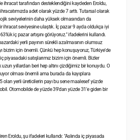
e ihracat tarafından desteklendiğini kaydeden Eroldu,
hracatımızda adet olarak yüzde 7 arttı. Tutarsal olarak
olojik seviyelerinin daha yüksek olmasından da
ir ihracat seviyesine ulaştık. İç pazar 9 ayda oldukça iyi
lük iç pazar artışını görüyoruz." ifadelerini kullandı.
pazardaki yerli payının sürekli azalmasının olumsuz
payı bizim için önemli. Çünkü hep konuşuyoruz, Türkiye'de
iç piyasadaki satışlarımız bizim için önemli. Bizler
 uzun yıllardan beri hep altını çizdiğimiz bir konuydu. O
 koruyor olması önemli ama burada da kayıplara
olan yerli üreticilerin payı bu sene maalesef yüzde
obil. Otomobilde de yüzde 39'dan yüzde 31'e giden bir
n Eroldu, şu ifadeleri kullandı: "Aslında iç piyasada