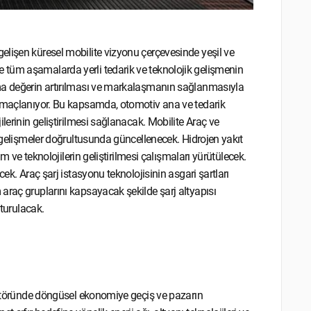
elişen küresel mobilite vizyonu çerçevesinde yeşil ve
 tüm aşamalarda yerli tedarik ve teknolojik gelişmenin
tma değerin artırılması ve markalaşmanın sağlanmasıyla
 amaçlanıyor. Bu kapsamda, otomotiv ana ve tedarik
lerinin geliştirilmesi sağlanacak. Mobilite Araç ve
e gelişmeler doğrultusunda güncellenecek. Hidrojen yakıt
ım ve teknolojilerin geliştirilmesi çalışmaları yürütülecek.
ek. Araç şarj istasyonu teknolojisinin asgari şartları
araç gruplarını kapsayacak şekilde şarj altyapısı
şturulacak.
sektöründe döngüsel ekonomiye geçiş ve pazarın