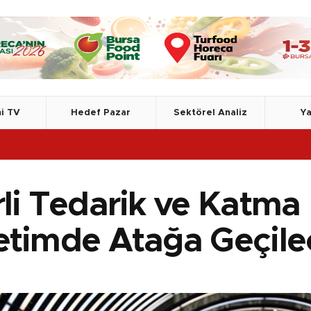
i TV
Hedef Pazar
Sektörel Analiz
Ya
rli Tedarik ve Katma 
etimde Atağa Geçile