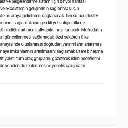
st ve belgelendirme sistemi için bir yol haritası
n ve ekosistemin gelişiminin sağlanması için
ilde bir araya getirilmesi sağlanacak. İleri sürücü destek
lmasını sağlamak için gerekli yetkinliğin ülkede
ü niteliğini artıracak altyapılar hazırlanacak. Müfredatın
gun güncellenmesi sağlanacak, özel sektörün ülke
sanayisinde uluslararası doğrudan yatırımların artırılması
rmaye imkanlarının artırılmasını sağlamak üzere birleşme
tif yakıtlı tüm araç gruplarını gözeterek iklim hedeflerini
lde yeniden düzenlenmesine yönelik çalışmalar