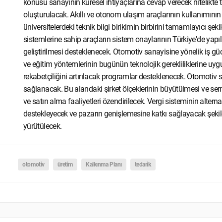
konusu sanayinin küresel ihtiyaçlarına cevap verecek nitelikte te
oluşturulacak. Akıllı ve otonom ulaşım araçlarının kullanımını
üniversitelerdeki teknik bilgi birikimin birbirini tamamlayıcı şek
sistemlerine sahip araçların sistem onaylarının Türkiye'de yapı
geliştirilmesi desteklenecek. Otomotiv sanayisine yönelik iş güc
ve eğitim yöntemlerinin bugünün teknolojik gerekliliklerine uy
rekabetçiliğini artırılacak programlar desteklenecek. Otomotiv 
sağlanacak. Bu alandaki şirket ölçeklerinin büyütülmesi ve se
ve satın alma faaliyetleri özendirilecek. Vergi sisteminin alterna
destekleyecek ve pazarın genişlemesine katkı sağlayacak şeki
yürütülecek.
otomotiv
üretim
Kalkınma Planı
tedarik