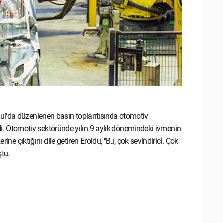
ul'da düzenlenen basın toplantısında otomotiv
irdi. Otomotiv sektöründe yılın 9 aylık dönemindeki ivmenin
ine çıktığını dile getiren Eroldu, "Bu, çok sevindirici. Çok
ştu.