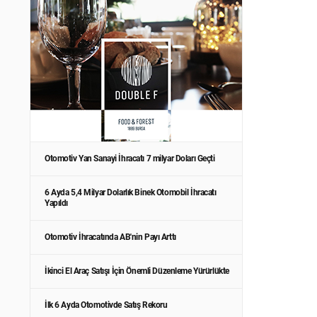
Otomotiv Yan Sanayi İhracatı 7 milyar Doları Geçti
6 Ayda 5,4 Milyar Dolarlık Binek Otomobil İhracatı
Yapıldı
Otomotiv İhracatında AB'nin Payı Arttı
İkinci El Araç Satışı İçin Önemli Düzenleme Yürürlükte
İlk 6 Ayda Otomotivde Satış Rekoru