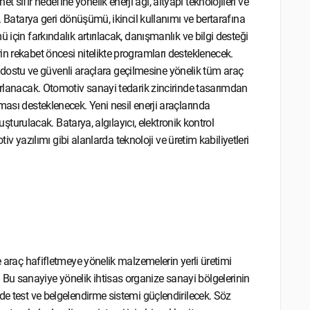
ıfır hedefine yönelik enerji ağı, altyapı teknolojileri ve
k. Batarya geri dönüşümü, ikincil kullanımı ve bertarafına
 için farkındalık artırılacak, danışmanlık ve bilgi desteği
n rekabet öncesi nitelikte programları desteklenecek.
vre dostu ve güvenli araçlara geçilmesine yönelik tüm araç
sarlanacak. Otomotiv sanayi tedarik zincirinde tasarımdan
ması desteklenecek. Yeni nesil enerji araçlarında
luşturulacak. Batarya, algılayıcı, elektronik kontrol
tiv yazılımı gibi alanlarda teknoloji ve üretim kabiliyetleri
e araç hafifletmeye yönelik malzemelerin yerli üretimi
u sanayiye yönelik ihtisas organize sanayi bölgelerinin
de test ve belgelendirme sistemi güçlendirilecek. Söz