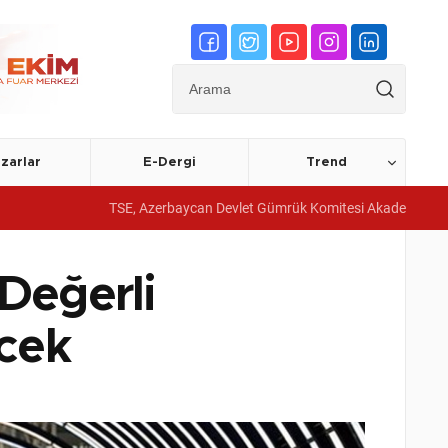
zarlar
E-Dergi
Trend
TSE, Azerbaycan Devlet Gümrük Komitesi Akademisine yönetim sist
Değerli
cek