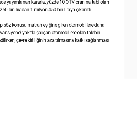
ede yayımlanan kararla, yüzde 10 ÖTV oranına tabi olan
50 bin liradan 1 milyon 450 bin liraya çıkarıldı.
olup söz konusu matrah eşiğine giren otomobillere daha
ansiyonel yakıtla çalışan otomobillere olan talebin
irken, çevre kirliliğinin azaltılmasına katkı sağlanması