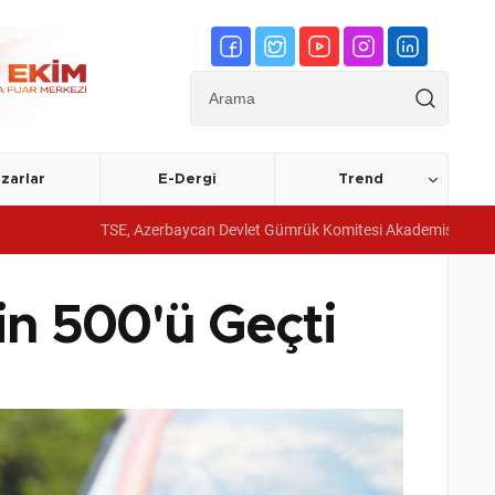
zarlar
E-Dergi
Trend
TSE, Azerbaycan Devlet Gümrük Komitesi Akademisine yönetim sistemi 
Bin 500'ü Geçti