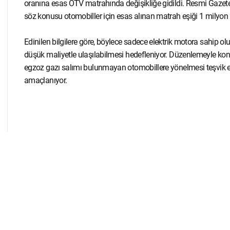
oranına esas ÖTV matrahında değişikliğe gidildi. Resmi Gazet
söz konusu otomobiller için esas alınan matrah eşiği 1 milyon 2
Edinilen bilgilere göre, böylece sadece elektrik motora sahip 
düşük maliyetle ulaşılabilmesi hedefleniyor. Düzenlemeyle konv
egzoz gazı salımı bulunmayan otomobillere yönelmesi teşvik edil
amaçlanıyor.
elektrikli otomobil
ÖTV