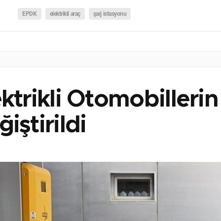
EPDK
elektrikli araç
şarj istasyonu
ektrikli Otomobilleri
iştirildi