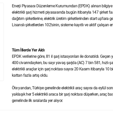
Enerji Piyasası Düzenleme Kurumundan (EPDK) alınan bilgiye gö
elektrikli şarj hizmeti piyasasında bugün itibarıyla 147 şirket fa
dağıtım şirketlerine, elektrik üretim şirketlerinden start up'lara
Lisanslı şirketlerden 102'sinin, sisteme kayıtlı ve aktif çalışan e
Tüm İllerde Yer Aldı
EPDK verilerine göre, 81 il şarj istasyonları ile donatıldı. Geçen
400 civarındayken, bu sayı yavaş şarjda (AC) 7 bin 581, hızlı şar
elektrikli araçlar için şarj noktası sayısı 20 Kasım itibarıyla 10
kattan fazla artış oldu.
Öte yandan, Türkiye genelinde elektrikli araç sayısı da eylül so
yaklaşık her 5 elektrikli araca bir şarj noktası düşerken, araç b
genelinde ilk sıralarda yer alıyor.