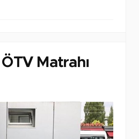
n ÖTV Matrahı