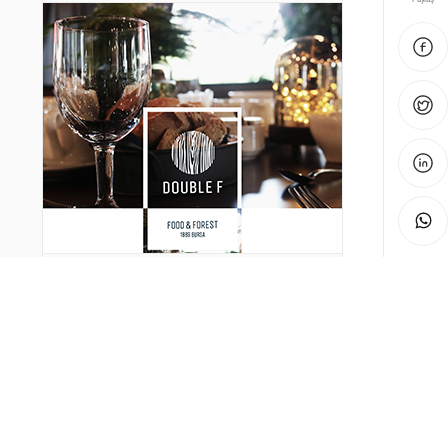
Otomotiv Yan Sanayi İhracatı 7 milyar Doları Geçti
Etiketler:
6 Ayda 5,4 Milyar Dolarlık Binek Otomobil İhracatı
Yapıldı
Otomotiv İhracatında AB'nin Payı Arttı
İkinci El Araç Satışı İçin Önemli Düzenleme Yürürlükte