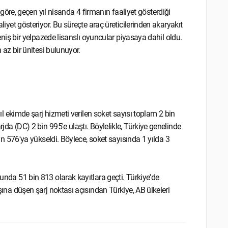
re, geçen yıl nisanda 4 firmanın faaliyet gösterdiği
aliyet gösteriyor. Bu süreçte araç üreticilerinden akaryakıt
 geniş bir yelpazede lisanslı oyuncular piyasaya dahil oldu.
n az bir ünitesi bulunuyor.
 yıl ekimde şarj hizmeti verilen soket sayısı toplam 2 bin
jda (DC) 2 bin 995'e ulaştı. Böylelikle, Türkiye genelinde
 bin 576'ya yükseldi. Böylece, soket sayısında 1 yılda 3
nunda 51 bin 813 olarak kayıtlara geçti. Türkiye'de
aşına düşen şarj noktası açısından Türkiye, AB ülkeleri