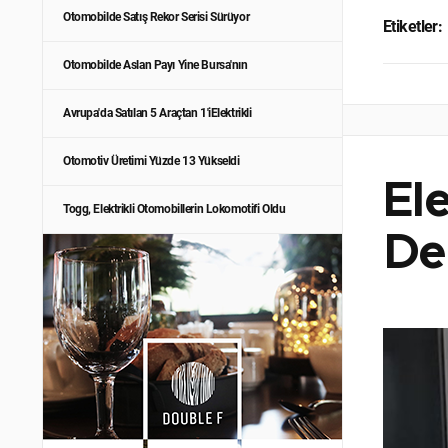
Otomobilde Satış Rekor Serisi Sürüyor
Etiketler:
Otomobilde Aslan Payı Yine Bursa'nın
Avrupa'da Satılan 5 Araçtan 1'iElektrikli
Otomotiv Üretimi Yüzde 13 Yükseldi
El
Togg, Elektrikli Otomobillerin Lokomotifi Oldu
Değ