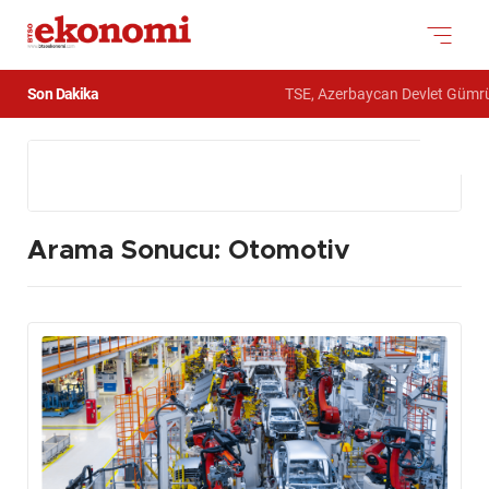
Son Dakika
TSE, Azerbaycan Devlet Gümrük Komites
Arama Sonucu: Otomotiv