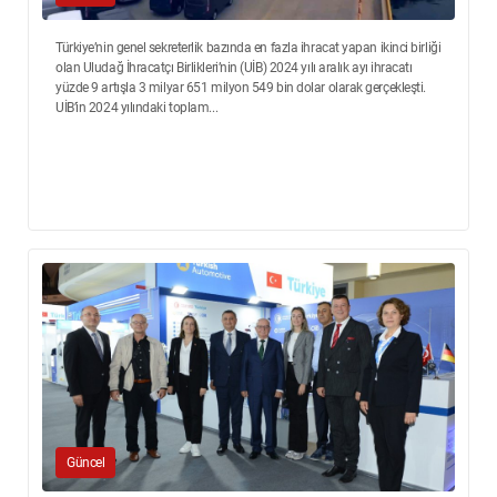
Türkiye’nin genel sekreterlik bazında en fazla ihracat yapan ikinci birliği
olan Uludağ İhracatçı Birlikleri’nin (UİB) 2024 yılı aralık ayı ihracatı
yüzde 9 artışla 3 milyar 651 milyon 549 bin dolar olarak gerçekleşti.
UİB’in 2024 yılındaki toplam...
Güncel