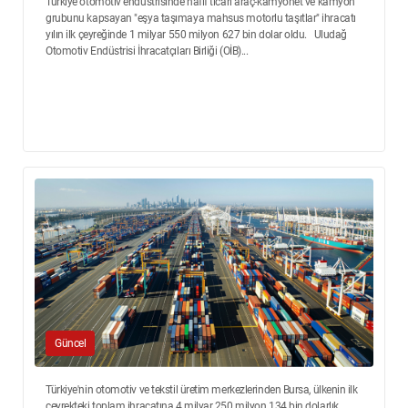
Türkiye otomotiv endüstrisinde hafif ticari araç-kamyonet ve kamyon
grubunu kapsayan "eşya taşımaya mahsus motorlu taşıtlar" ihracatı
yılın ilk çeyreğinde 1 milyar 550 milyon 627 bin dolar oldu. Uludağ
Otomotiv Endüstrisi İhracatçıları Birliği (OİB)...
Güncel
Türkiye'nin otomotiv ve tekstil üretim merkezlerinden Bursa, ülkenin ilk
çeyrekteki toplam ihracatına 4 milyar 250 milyon 134 bin dolarlık