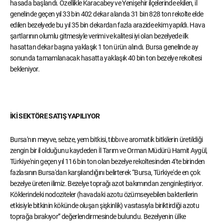
hasada başlandı. Özellikle Karacabey ve Yenişehir ilçelerinde ekilen, il
genelinde geçen yıl 33 bin 402 dekar alanda 31 bin 828 ton rekolte elde
edilen bezelyede bu yıl 35 bin dekardan fazla arazide ekim yapıldı. Hava
şartlarının olumlu gitmesiyle verimi ve kalitesi iyi olan bezelyede ilk
hasattan dekar başına yaklaşık 1 ton ürün alındı. Bursa genelinde ay
sonunda tamamlanacak hasatta yaklaşık 40 bin ton bezelye rekoltesi
bekleniyor.
İKİ SEKTÖRE SATIŞ YAPILIYOR
Bursa'nın meyve, sebze, yem bitkisi, tıbbı ve aromatik bitkilerin üretildiği
zengin bir il olduğunu kaydeden İl Tarım ve Orman Müdürü Hamit Aygül,
Türkiye'nin geçen yıl 116 bin ton olan bezelye rekoltesinden 4'te birinden
fazlasının Bursa'dan karşılandığını belirterek “Bursa, Türkiye'de en çok
bezelye üreten ilimiz. Bezelye toprağı azot bakımından zenginleştiriyor.
Köklerindeki nodoziteler (havadaki azotu özümseyebilen bakterilerin
etkisiyle bitkinin kökünde oluşan şişkinlik) vasıtasıyla biriktirdiği azotu
toprağa bırakıyor” değerlendirmesinde bulundu. Bezelyenin ülke