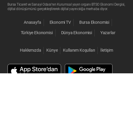
Bursa Ticaret ve Sanayi Odası’nın Kurumsal yayın organı BTSO Ekonomi Dergisi,
dijital dönüşümünü gerçekleştirerek dijital yayıncılığa merhaba diyor.
Anasayfa
Ekonomi TV
Bursa Ekonomisi
Türkiye Ekonomisi
Dünya Ekonomisi
Yazarlar
Hakkımızda
Künye
Kullanım Koşulları
İletişim
© 2026 BTSO Ekonomi. Her Hakkı Saklıdır.