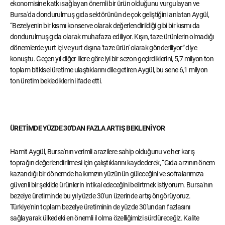
ekonomisine katkı sağlayan önemli bir ürün olduğunu vurgulayan ve
Bursa'da dondurulmuş gıda sektörünün de çok geliştiğini anlatan Aygül,
“Bezelyenin bir kısmı konserve olarak değerlendirildiği gibi bir kısmı da
dondurulmuş gıda olarak muhafaza ediliyor. Kışın, taze ürünlerin olmadığı
dönemlerde yurt içi ve yurt dışına 'taze ürün' olarak gönderiliyor” diye
konuştu. Geçen yıl diğer illere göre iyi bir sezon geçirdiklerini, 5,7 milyon ton
toplam bitkisel üretime ulaştıklarını dile getiren Aygül, bu sene 6,1 milyon
ton üretim beklediklerini ifade etti.
ÜRETİMDE YÜZDE 30’DAN FAZLA ARTIŞ BEKLENİYOR
Hamit Aygül, Bursa'nın verimli arazilere sahip olduğunu ve her karış
toprağın değerlendirilmesi için çalıştıklarını kaydederek, “Gıda arzının önem
kazandığı bir dönemde halkımızın yüzünün güleceğini ve sofralarımıza
güvenli bir şekilde ürünlerin intikal edeceğini belirtmek istiyorum. Bursa'nın
bezelye üretiminde bu yıl yüzde 30'un üzerinde artış öngörüyoruz.
Türkiye'nin toplam bezelye üretiminin de yüzde 30'undan fazlasını
sağlayarak ülkedeki en önemli il olma özelliğimizi sürdüreceğiz. Kalite