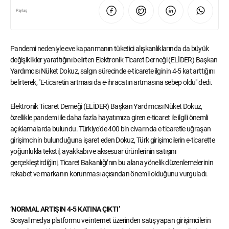
Paylaş
Pandemi nedeniyle eve kapanmanın tüketici alışkanlıklarında da büyük
değişiklikler yarattığını belirten Elektronik Ticaret Derneği (ELİDER) Başkan
Yardımcısı Nüket Dokuz, salgın sürecinde e-ticarete ilginin 4-5 kat arttığını
belirterek, "E-ticaretin artması da e-ihracatın artmasına sebep oldu" dedi.
Elektronik Ticaret Derneği (ELİDER) Başkan Yardımcısı Nüket Dokuz,
özellikle pandemi ile daha fazla hayatımıza giren e-ticaret ile ilgili önemli
açıklamalarda bulundu. Türkiye'de 400 bin civarında e-ticaretle uğraşan
girişimcinin bulunduğuna işaret eden Dokuz, Türk girişimcilerin e-ticarette
yoğunlukla tekstil, ayakkabı ve aksesuar ürünlerinin satışını
gerçekleştirdiğini, Ticaret Bakanlığı’nın bu alana yönelik düzenlemelerinin
rekabet ve markanın korunması açısından önemli olduğunu vurguladı.
‘NORMAL ARTIŞIN 4-5 KATINA ÇIKTI’
Sosyal medya platformu ve internet üzerinden satış yapan girişimcilerin