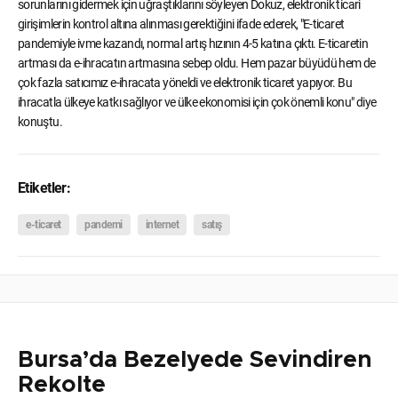
sorunlarını gidermek için uğraştıklarını söyleyen Dokuz, elektronik ticari
girişimlerin kontrol altına alınması gerektiğini ifade ederek, "E-ticaret
pandemiyle ivme kazandı, normal artış hızının 4-5 katına çıktı. E-ticaretin
artması da e-ihracatın artmasına sebep oldu. Hem pazar büyüdü hem de
çok fazla satıcımız e-ihracata yöneldi ve elektronik ticaret yapıyor. Bu
ihracatla ülkeye katkı sağlıyor ve ülke ekonomisi için çok önemli konu" diye
konuştu.
Etiketler:
e-ticaret
pandemi
internet
satış
Bursa’da Bezelyede Sevindiren
Rekolte