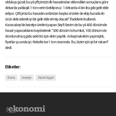
oldukça güzel, bu yıl çiftçimizin ilk hasadından elde edilen sonuçlara göre
dekarda yaklaşık 1 ton verim bekliyoruz. 1 dekarda 4 bin lira gibi gelir elde
ediyor. Çiftçimiz bu hasadın ardından başka ürünler de ekip burada iki
ürün elde ederek iyi bir gelir elde etmiş olacak” ifadelerini kullandı.
Karacabey'de bezelye üretimi yapan Seyfi Sevim de bu yıl 400 dönümde
hasat yapacaklarını kaydederek “300 dönüm tohumluk, 100 dönüm de
dondurulmuş gıda sektörü için ekim yaptık. Anlaşmalı ekim yapmıştık,
fiyatlar şu anda iyi. Rekolte ise 1 ton civarında. Bu, bizim için iyi bir rakam”
dedi.
Etiketler:
Bursa
bezelye
Hamit Aygül