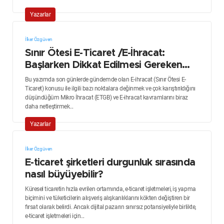
Yazarlar
İlker Özgüven
Sınır Ötesi E-Ticaret /E-İhracat:
Başlarken Dikkat Edilmesi Gereken
Noktalar
Bu yazımda son günlerde gündemde olan E-ihracat (Sınır Ötesi E-
Ticaret) konusu ile ilgili bazı noktalara değinmek ve çok karıştırıldığını
düşündüğüm Mikro İhracat (ETGB) ve E-ihracat kavramlarını biraz
daha netleştirmek...
Yazarlar
İlker Özgüven
E-ticaret şirketleri durgunluk sırasında
nasıl büyüyebilir?
Küresel ticaretin hızla evrilen ortamında, e-ticaret işletmeleri, iş yapma
biçimini ve tüketicilerin alışveriş alışkanlıklarını kökten değiştiren bir
fırsat olarak belirdi. Ancak dijital pazarın sınırsız potansiyeliyle birlikte,
e-ticaret işletmeleri için...