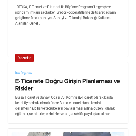
BEBKA, ‘E-Ticaret ve E-İhracat ile Büyüme Programı’ ile gençlere
istihdam imkânı sağlarken, üretici kooperatiflerine de ticaret ağlarını
geliştirme fırsatı sunuyor. Sanayi ve Teknoloji Bakanlığı Kalkınma
Ajansları Genel...
Yazarlar
İlker Özgüven
E-Ticarete Doğru Girişin Planlaması ve
Riskler
Bursa Ticaret ve Sanayi Odası 70. Komite (E-Ticaret) olarak başta
kendi üyelerimiz olmak üzere Bursa e-ticaret ekosisteminin
gelişmesine, bilgi ve tecrübelerin paylaşılması adına düzenli olarak
eğitimler, seminerler, etkinlikler ve başta sektör paydaşları olmak
üzere...