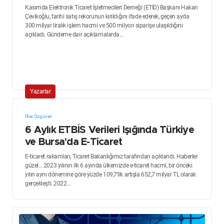
Kasımda Elektronik Ticaret İşletmecileri Derneği (ETİD) Başkanı Hakan
Çevikoğlu, tarihi satış rekorunun kırıldığını ifade ederek, geçen ayda
300 milyar liralık işlem hacmi ve 500 milyon siparişe ulaşıldığını
açıkladı. Gündeme dair açıklamalarda...
Yazarlar
İlker Özgüven
6 Aylık ETBİS Verileri Işığında Türkiye
ve Bursa'da E-Ticaret
E-ticaret rakamları, Ticaret Bakanlığımız tarafından açıklandı. Haberler
güzel… 2023 yılının ilk 6 ayında ülkemizde e-ticaret hacmi, bir önceki
yılın aynı dönemine göre yüzde 109,7’lik artışla 652,7 milyar TL olarak
gerçekleşti. 2022...