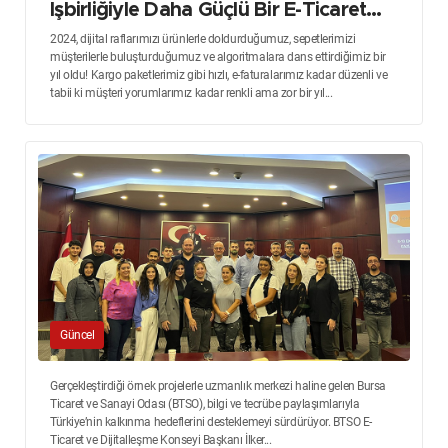
İşbirliğiyle Daha Güçlü Bir E-Ticaret
Ekosistemi
2024, dijital raflarımızı ürünlerle doldurduğumuz, sepetlerimizi
müşterilerle buluşturduğumuz ve algoritmalara dans ettirdiğimiz bir
yıl oldu! Kargo paketlerimiz gibi hızlı, e-faturalarımız kadar düzenli ve
tabii ki müşteri yorumlarımız kadar renkli ama zor bir yıl...
Güncel
Gerçekleştirdiği örnek projelerle uzmanlık merkezi haline gelen Bursa
Ticaret ve Sanayi Odası (BTSO), bilgi ve tecrübe paylaşımlarıyla
Türkiye’nin kalkınma hedeflerini desteklemeyi sürdürüyor. BTSO E-
Ticaret ve Dijitalleşme Konseyi Başkanı İlker...