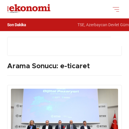
Son Dakika
TSE, Azerbaycan Devlet Gümrük Komit
Arama Sonucu: e-ticaret