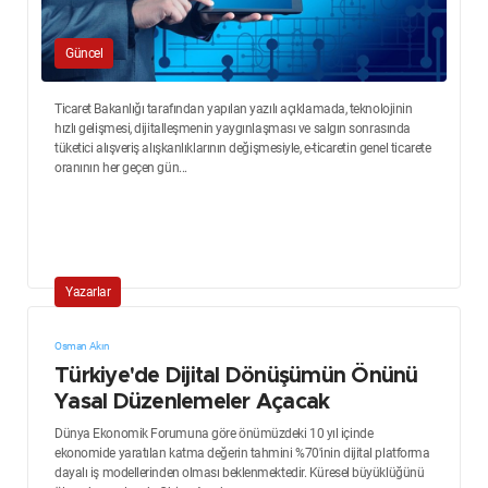
Güncel
Ticaret Bakanlığı tarafından yapılan yazılı açıklamada, teknolojinin
hızlı gelişmesi, dijitalleşmenin yaygınlaşması ve salgın sonrasında
tüketici alışveriş alışkanlıklarının değişmesiyle, e-ticaretin genel ticarete
oranının her geçen gün...
Yazarlar
Osman Akın
Türkiye'de Dijital Dönüşümün Önünü
Yasal Düzenlemeler Açacak
Dünya Ekonomik Forumuna göre önümüzdeki 10 yıl içinde
ekonomide yaratılan katma değerin tahmini %70'inin dijital platforma
dayalı iş modellerinden olması beklenmektedir. Küresel büyüklüğünü