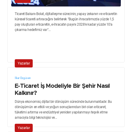
Ticaret Bakanı Bolat, dijitalleşme sürecinin, yapay zekanın ve e-ticaretin
küresel ticareti artıracağını belirterek "Bugün ihracatımızda yüzde 1,5
pay oluşturan e-ticaretin, e-ihracatın payını 2028'e kadar yüzde 10'a
çıkarma hedefimiz var"...
Yazarlar
İlker Özgüven
E-Ticaret İş Modeliyle Bir Şehir Nasıl
Kalkınır?
Dünya ekonomisi, dijital bir dönüşüm sürecinde bulunmaktadır. Bu
dönüşümün en etkili ve yoğun sonuçlarından biri olan e-ticaret,
tüketimi artırma ve endüstriyel yeniden yapılanmayı teşvik etme
amacıyla bilgi teknolojisi ve...
Yazarlar