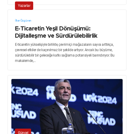
Yazarlar
İlker Özgüven
E-Ticaretin Yeşil Dönüşümü:
Dijitalleşme ve Sürdürülebilirlik
E-ticaretin yükselişiyle birlikte, çevrimiçi mağazaların sayısı arttıkça,
çevresel etkiler de kaçınılmaz bir şekilde artıyor. Ancak bu büyüme,
sürdürülebilir bir geleceğe katkı sağlama potansiyeli barındırıyor. Bu
makalemde,...
Güncel