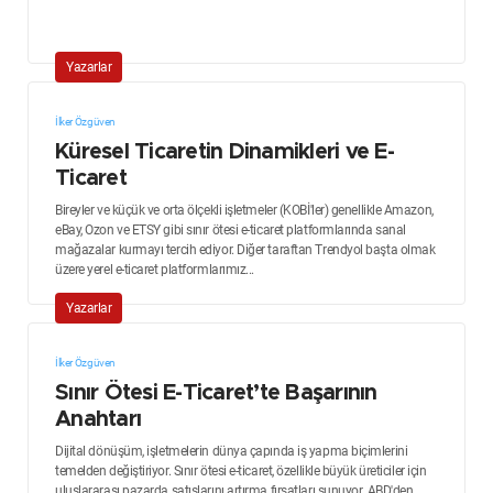
Yazarlar
İlker Özgüven
Küresel Ticaretin Dinamikleri ve E-
Ticaret
Bireyler ve küçük ve orta ölçekli işletmeler (KOBİ'ler) genellikle Amazon,
eBay, Ozon ve ETSY gibi sınır ötesi e-ticaret platformlarında sanal
mağazalar kurmayı tercih ediyor. Diğer taraftan Trendyol başta olmak
üzere yerel e-ticaret platformlarımız...
Yazarlar
İlker Özgüven
Sınır Ötesi E-Ticaret’te Başarının
Anahtarı
Dijital dönüşüm, işletmelerin dünya çapında iş yapma biçimlerini
temelden değiştiriyor. Sınır ötesi e-ticaret, özellikle büyük üreticiler için
uluslararası pazarda satışlarını artırma fırsatları sunuyor. ABD'den...