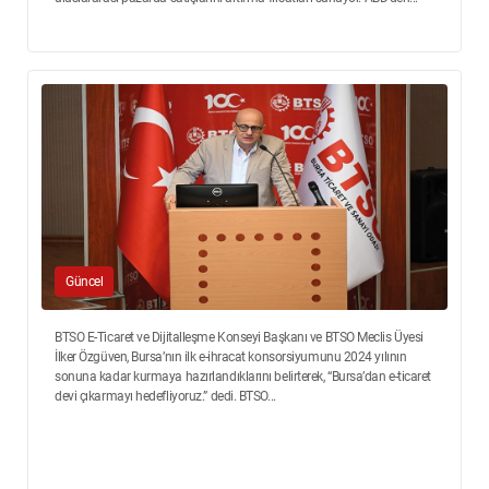
Güncel
BTSO E-Ticaret ve Dijitalleşme Konseyi Başkanı ve BTSO Meclis Üyesi
İlker Özgüven, Bursa’nın ilk e-ihracat konsorsiyumunu 2024 yılının
sonuna kadar kurmaya hazırlandıklarını belirterek, “Bursa’dan e-ticaret
devi çıkarmayı hedefliyoruz.” dedi. BTSO...