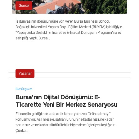
Güncel
İş dünyasının dönüşümüne yön veren Bursa Business School,
Boğaziçi Üniversitesi Yaşam Boyu Eğitim Merkezi (BÜYEM) iş birliğiyle
“Yapay Zeka Destekli E-Ticaret ve E-İhracat Dönüşüm Programı”na ev
sahipliği yaptı. Bursa...
Yazarlar
İlker Özgüven
Bursa’nın Dijital Dönüşümü: E-
Ticarette Yeni Bir Merkez Senaryosu
E-ticaretin geldiği noktada artık kimse yalnızca “ürün satmayı”
konuşmuyor. Asıl mesele, satılan ürünün ne kadar hızlı, ne kadar
sorunsuz ve ne kadar sürdürülebilir biçimde müşteriye ulaştığıdır.
Çünkü...