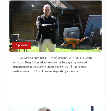
Röportajlar
BTSO 70. Meslek Komitesi (E-Ticaret) Başkanı ve LOVEBOX Giyim
Kurucusu Barış Sülün, tekstil sektöründe başlayan girişimcilik
hikâyesini e-ticarete taşıyan ilham verici yolculuğunu, kırılma
noktalarını ve BTSO’nun komite çalışmalarıyla sektöre...