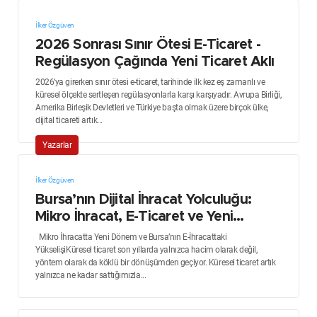
İlker Özgüven
2026 Sonrası Sınır Ötesi E-Ticaret -
Regülasyon Çağında Yeni Ticaret Aklı
2026’ya girerken sınır ötesi e-ticaret, tarihinde ilk kez eş zamanlı ve
küresel ölçekte sertleşen regülasyonlarla karşı karşıyadır. Avrupa Birliği,
Amerika Birleşik Devletleri ve Türkiye başta olmak üzere birçok ülke,
dijital ticareti artık...
Yazarlar
İlker Özgüven
Bursa’nın Dijital İhracat Yolculuğu:
Mikro İhracat, E-Ticaret ve Yeni
Dönem
Mikro İhracatta Yeni Dönem ve Bursa’nın E-İhracattaki
YükselişiKüresel ticaret son yıllarda yalnızca hacim olarak değil,
yöntem olarak da köklü bir dönüşümden geçiyor. Küresel ticaret artık
yalnızca ne kadar sattığımızla...