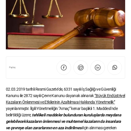
Paylaş
02.03.2019 tarihli Resmi Gazete’de, 6331 sayılı İş Sağlığı ve Güvenliği
Kanunu ile 2872 sayılı Çevre Kanunu dayanak alınarak
“Büyük Endüstriyel
Kazaların Önlenmesi ve Etkilerinin Azaltılması Hakkında Yönetmelik”
yayınlanmıştır. İlgili Yönetmeliğin “Amaç” kenar başlıklı 1. Maddesi’nde
belirtildiği üzere;
tehlikeli maddeler bulunduran kuruluşlarda meydana
gelebilecek kazaların önlenmesi ve muhtemel kazaların da insanlara
ve çevreye olan zararlarının en aza indirilmesi
için alınması gereken