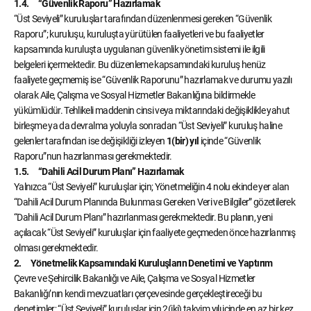
1.4. “Güvenlik Raporu” Hazırlamak
“Üst Seviyeli” kuruluşlar tarafından düzenlenmesi gereken “Güvenlik
Raporu”; kuruluşu, kuruluşta yürütülen faaliyetleri ve bu faaliyetler
kapsamında kuruluşta uygulanan güvenlik yönetim sistemi ile ilgili
belgeleri içermektedir. Bu düzenleme kapsamındaki kuruluş henüz
faaliyete geçmemiş ise “Güvenlik Raporunu” hazırlamak ve durumu yazılı
olarak Aile, Çalışma ve Sosyal Hizmetler Bakanlığına bildirmekle
yükümlüdür. Tehlikeli maddenin cinsi veya miktarındaki değişiklikle yahut
birleşme ya da devralma yoluyla sonradan “Üst Seviyeli” kuruluş haline
gelenler tarafından ise değişikliği izleyen
1(bir) yıl
içinde “Güvenlik
Raporu”nun hazırlanması gerekmektedir.
1.5. “Dahili Acil Durum Planı” Hazırlamak
Yalnızca “Üst Seviyeli” kuruluşlar için; Yönetmeliğin 4 nolu ekinde yer alan
“Dahili Acil Durum Planında Bulunması Gereken Veri ve Bilgiler” gözetilerek
“Dahili Acil Durum Planı” hazırlanması gerekmektedir. Bu planın, yeni
açılacak “Üst Seviyeli” kuruluşlar için faaliyete geçmeden önce hazırlanmış
olması gerekmektedir.
2. Yönetmelik Kapsamındaki Kuruluşların Denetimi ve Yaptırım
Çevre ve Şehircilik Bakanlığı ve Aile, Çalışma ve Sosyal Hizmetler
Bakanlığı’nın kendi mevzuatları çerçevesinde gerçekleştireceği bu
denetimler; “Üst Seviyeli” kuruluşlar için 2(iki) takvim yılı içinde en az bir kez,