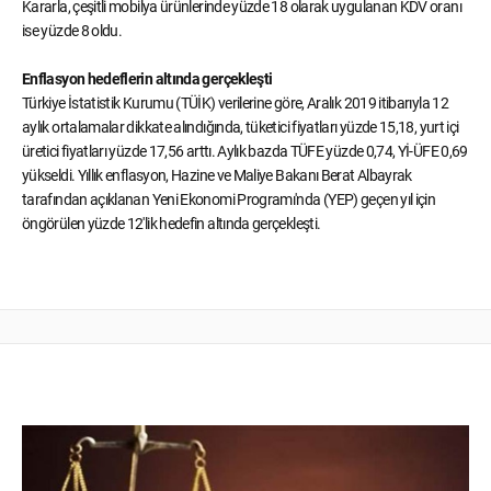
Kararla, çeşitli mobilya ürünlerinde yüzde 18 olarak uygulanan KDV oranı
ise yüzde 8 oldu.
Enflasyon hedeflerin altında gerçekleşti
Türkiye İstatistik Kurumu (TÜİK) verilerine göre, Aralık 2019 itibarıyla 12
aylık ortalamalar dikkate alındığında, tüketici fiyatları yüzde 15,18, yurt içi
üretici fiyatları yüzde 17,56 arttı. Aylık bazda TÜFE yüzde 0,74, Yİ-ÜFE 0,69
yükseldi. Yıllık enflasyon, Hazine ve Maliye Bakanı Berat Albayrak
tarafından açıklanan Yeni Ekonomi Programı'nda (YEP) geçen yıl için
öngörülen yüzde 12'lik hedefin altında gerçekleşti.