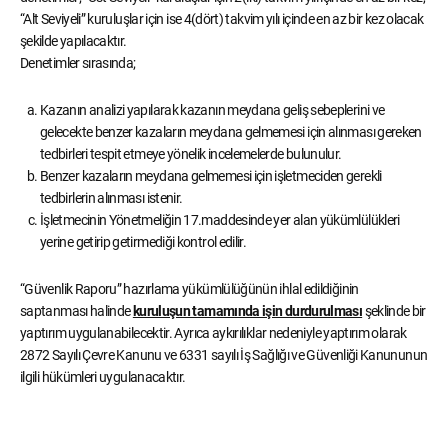
“Alt Seviyeli” kuruluşlar için ise 4(dört) takvim yılı içinde en az bir kez olacak
şekilde yapılacaktır.
Denetimler sırasında;
Kazanın analizi yapılarak kazanın meydana geliş sebeplerini ve
gelecekte benzer kazaların meydana gelmemesi için alınması gereken
tedbirleri tespit etmeye yönelik incelemelerde bulunulur.
Benzer kazaların meydana gelmemesi için işletmeciden gerekli
tedbirlerin alınması istenir.
İşletmecinin Yönetmeliğin 17.maddesinde yer alan yükümlülükleri
yerine getirip getirmediği kontrol edilir.
“Güvenlik Raporu” hazırlama yükümlülüğünün ihlal edildiğinin
saptanması halinde
kuruluşun tamamında işin durdurulması
şeklinde bir
yaptırım uygulanabilecektir. Ayrıca aykırılıklar nedeniyle yaptırım olarak
2872 Sayılı Çevre Kanunu ve 6331 sayılı İş Sağlığı ve Güvenliği Kanununun
ilgili hükümleri uygulanacaktır.