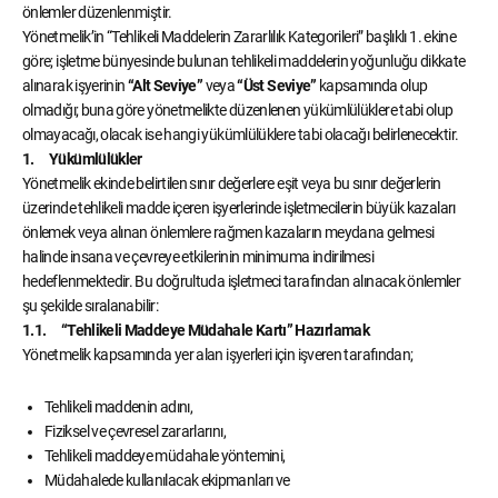
önlemler düzenlenmiştir.
Yönetmelik’in “Tehlikeli Maddelerin Zararlılık Kategorileri” başlıklı 1. ekine
göre; işletme bünyesinde bulunan tehlikeli maddelerin yoğunluğu dikkate
alınarak işyerinin
“Alt Seviye”
veya
“Üst Seviye”
kapsamında olup
olmadığı; buna göre yönetmelikte düzenlenen yükümlülüklere tabi olup
olmayacağı, olacak ise hangi yükümlülüklere tabi olacağı belirlenecektir.
1. Yükümlülükler
Yönetmelik ekinde belirtilen sınır değerlere eşit veya bu sınır değerlerin
üzerinde tehlikeli madde içeren işyerlerinde işletmecilerin büyük kazaları
önlemek veya alınan önlemlere rağmen kazaların meydana gelmesi
halinde insana ve çevreye etkilerinin minimuma indirilmesi
hedeflenmektedir. Bu doğrultuda işletmeci tarafından alınacak önlemler
şu şekilde sıralanabilir:
1.1. “Tehlikeli Maddeye Müdahale Kartı” Hazırlamak
Yönetmelik kapsamında yer alan işyerleri için işveren tarafından;
Tehlikeli maddenin adını,
Fiziksel ve çevresel zararlarını,
Tehlikeli maddeye müdahale yöntemini,
Müdahalede kullanılacak ekipmanları ve