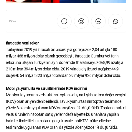
Paylaş
İhracatta yeni rekor
Türkiye’nin 2019 yılı ihracatı bir önceki yıla göre yüzde 2,04 artışla 180
milyar 468 milyon dolar olarak gerçekleşti. İhracatta Cumhuriyet tarihi
rekoruna ulaşan Türkiye’nin aynı dönemde ithalatı ise yüzde 8,99 azalışla
210 milyar 394 milyon dolar oldu. 2019 yılında dış ticaret açığı ise 44,9
düşerek 54 milyar 323 milyar dolardan 29 milyar 926 milyon dolar oldu.
Mobilya, yumurta ve su ürünlerinde KDV indirimi
Mobilya ile yumurta ve balıkların toptan satışına ilişkin katma değer vergisi
(KDV) oranları yeniden belirlendi. Tavuk yumurtasının toptan tesliminde
yüzde 8 olarak uygulanan KDV oranı yüzde 1'e düşürüldü. Toptancı halleri
ve su ürünlerinin toptan satış yerlerinde faaliyette bulunanlara yapılan
balık teslimleri ile bu malların gerçek usule tabi KDV mükelleflerine
tesliminde uygulanan KDV oranı da yüzde 8'den yüzde 1'e düşürüldü.