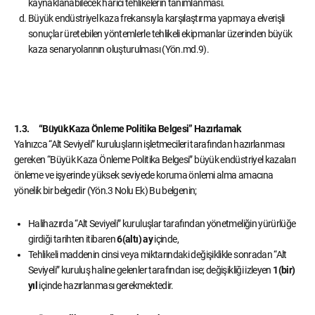
kaynaklanabilecek harici tehlikelerin tanımlanması.
Büyük endüstriyel kaza frekansıyla karşılaştırma yapmaya elverişli
sonuçlar üretebilen yöntemlerle tehlikeli ekipmanlar üzerinden büyük
kaza senaryolarının oluşturulması (Yön.md.9).
1.3. “Büyük Kaza Önleme Politika Belgesi” Hazırlamak
Yalnızca “Alt Seviyeli” kuruluşların işletmecileri tarafından hazırlanması
gereken “Büyük Kaza Önleme Politika Belgesi” büyük endüstriyel kazaları
önleme ve işyerinde yüksek seviyede koruma önlemi alma amacına
yönelik bir belgedir (Yön.3 Nolu Ek) Bu belgenin;
Halihazırda “Alt Seviyeli” kuruluşlar tarafından yönetmeliğin yürürlüğe
girdiği tarihten itibaren
6(altı) ay
içinde,
Tehlikeli maddenin cinsi veya miktarındaki değişiklikle sonradan “Alt
Seviyeli” kuruluş haline gelenler tarafından ise; değişikliği izleyen
1(bir)
yıl
içinde hazırlanması gerekmektedir.