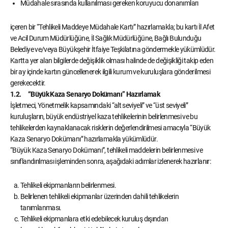
Müdahale sırasında kullanılması gereken koruyucu donanımları
içeren bir “Tehlikeli Maddeye Müdahale Kartı” hazırlamakla; bu kartı İl Afet
ve Acil Durum Müdürlüğüne, İl Sağlık Müdürlüğüne, Bağlı Bulunduğu
Belediye ve/veya Büyükşehir İtfaiye Teşkilatına göndermekle yükümlüdür.
Kartta yer alan bilgilerde değişiklik olması halinde de değişikliği takip eden
bir ay içinde kartın güncellenerek ilgili kurum ve kuruluşlara gönderilmesi
gerekecektir.
1.2. “Büyük Kaza Senaryo Dokümanı” Hazırlamak
İşletmeci, Yönetmelik kapsamındaki “alt seviyeli” ve “üst seviyeli”
kuruluşların, büyük endüstriyel kaza tehlikelerinin belirlenmesi ve bu
tehlikelerden kaynaklanacak risklerin değerlendirilmesi amacıyla “Büyük
Kaza Senaryo Dokümanı” hazırlamakla yükümlüdür.
“Büyük Kaza Senaryo Dokümanı”, tehlikeli maddelerin belirlenmesi ve
sınıflandırılması işleminden sonra, aşağıdaki adımlar izlenerek hazırlanır:
Tehlikeli ekipmanların belirlenmesi.
Belirlenen tehlikeli ekipmanlar üzerinden dahili tehlikelerin
tanımlanması.
Tehlikeli ekipmanlara etki edebilecek kuruluş dışından