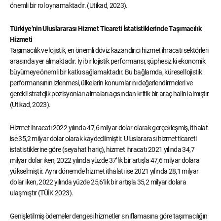
önemli bir rol oynamaktadır. (Utikad, 2023).
Türkiye’nin Uluslararası Hizmet Ticareti İstatistiklerinde Taşımacılık
Hizmeti
Taşımacılık ve lojistik, en önemli döviz kazandırıcı hizmet ihracatı sektörleri
arasında yer almaktadır. İyi bir lojistik performansı, şüphesiz ki ekonomik
büyümeye önemli bir katkı sağlamaktadır. Bu bağlamda, küresel lojistik
performansının izlenmesi, ülkelerin konumlarını değerlendirmeleri ve
gerekli stratejik pozisyonları almaları açısından kritik bir araç halini almıştır
(Utikad, 2023).
Hizmet ihracatı 2022 yılında 47,6 milyar dolar olarak gerçekleşmiş, ithalat
ise 35,2 milyar dolar olarak kaydedilmiştir. Uluslararası hizmet ticareti
istatistiklerine göre (seyahat hariç), hizmet ihracatı 2021 yılında 34,7
milyar dolar iken, 2022 yılında yüzde 37’lik bir artışla 47,6 milyar dolara
yükselmiştir. Aynı dönemde hizmet ithalatı ise 2021 yılında 28,1 milyar
dolar iken, 2022 yılında yüzde 25,6’lık bir artışla 35,2 milyar dolara
ulaşmıştır (TÜİK 2023).
Genişletilmiş ödemeler dengesi hizmetler sınıflamasına göre taşımacılığın