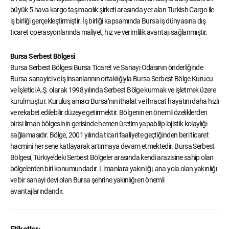
büyük 5 hava kargo taşımacılık şirketi arasında yer alan Turkish Cargo ile
iş birliği gerçekleştirmiştir. İş birliği kapsamında Bursa iş dünyasına dış
ticaret operasyonlarında maliyet, hız ve verimlilik avantajı sağlanmıştır.
Bursa Serbest Bölgesi
Bursa Serbest Bölgesi Bursa Ticaret ve Sanayi Odasının önderliğinde
Bursa sanayici ve iş insanlarının ortaklığıyla Bursa Serbest Bölge Kurucu
ve İşletici A.Ş. olarak 1998 yılında Serbest Bölge kurmak ve işletmek üzere
kurulmuştur. Kuruluş amacı Bursa’nın ithalat ve İhracat hayatını daha hızlı
ve rekabet edilebilir düzeye getirmektir. Bölgenin en önemli özeliklerden
birisi liman bölgesinin gerisinde hemen üretim yapabilip lojistik kolaylığı
sağlamasıdır. Bölge, 2001 yılında ticari faaliyete geçtiğinden beri ticaret
hacmini her sene katlayarak artırmaya devam etmektedir. Bursa Serbest
Bölgesi, Türkiye’deki Serbest Bölgeler arasında kendi arazisine sahip olan
bölgelerden biri konumundadır. Limanlara yakınlığı, ana yola olan yakınlığı
ve bir sanayi devi olan Bursa şehrine yakınlığı en önemli
avantajlarındandır.