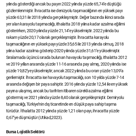
yılında gösterdiği ancak bu payın 2022 yılında yüzde 65,74’e düştüğü
gözlemlenmiştir. İhracatta ise denizyolu taşımacılığının en yüksek payı
yüzde 63,31 ile 2018 yılında gerçekleşmiştir. Değer bazında ikinci sırada
yer alan karayolu taşımacılığı, ithalatta 2018 yılına kadar azalma eğilimi
gösterirken, 2020 yılında yüzde 21,14’e yükselmiştir. 2022 yılında bu
rakam yüzde 20,17 olarak gerçekleşmiştir. İhracatta karayolu
taşımacılığının en yüksek payı yüzde 35,65 ile 2013 yılında olmuş, 2018
yılına kadar azalma gösterip 2020 yılında yüzde 31,61’e yükselmiştir.
Sıralamada üçüncü sırada bulunan havayolu taşımacılığı, ithalatta 2012
ve 2019 yılları arasında yüzde 11-16 arasında pay almış, 2020 yılında ise
yüzde 19,82’ye yükselmiştir; ancak 2022 yılında bu oran yüzde 13,09’a
gerilemiştir. İhracatta ise havayolu taşımacılığı, son 10 yılda yüzde 7-14
arasında değişen bir paya sahiptir. 2016 yılında yüzde 12,54 ile en yüksek
payına ulaşmış, ancak bu tarihten itibaren sürekli azalma eğilimi
göstermiş ve 2021 yılında yüzde 8,40 olarak gerçekleşmiştir. Demiryolu
taşımacılığı, Türkiye’nin dış ticaretinde en düşük paya sahip taşıma
türüdür. İthalatta 2012 yılında yüzde 1,21 olan payı, ihracatta yüzde
0,67’ye düşmüştür (Utikad,2023).
Bursa Lojistik Sektörü