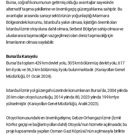
Bursa, coğrafi konumunun getirmiş olduğu avantajlar sayesinde
alternatif taşıma şekillerine ve önemli geçiş güzergahlarına sahiptir. Bu
avantajlar arasında sanayi sektörünün yoğunlaştığı Marmara
Bölgesindeki konumu, İstanbul’a yakın olması, lojistiğin önemli olan
İstanbul-İzmir otoyoluna dahil olması, Serbest Bölge’ye sahip olması ve
uluslararası taşımacılığın vazgeçilmezi olan deniz taşımacılığı için
limanlarının olması sayılabilir.
Bursa’da Karayolu
Bursa’da toplam 429 km devlet yolu, 305 km bölünmüş devlet yolu, 617
km il yolu ve 36,3 km bölünmüş il yolu bulunmaktadır. (Karayolları Genel
Müdürlüğü, 01 Ocak 2024).
İstanbul-İzmir yol güzergahı üzerinde konumlanan Bursa’da, 2004 yılında
20 km olan otoyol uzunluğu, 2014 yılında 80, 2023 yılında 199 km’ye
yükselmiştir. (Karayolları Genel Müdürlüğü, Aralık 2023).
Otoyol konusundaki en önemli gelişme, Gebze-Orhangazi-İzmir (İzmit
Körfez geçişi ve bağlantı yolları dahil) Otoyolu’nun hizmete açılmasıdır, bu
proje kapsamında yapılan Osman Gazi Köprüsü’nün açılmasıyla birlikte