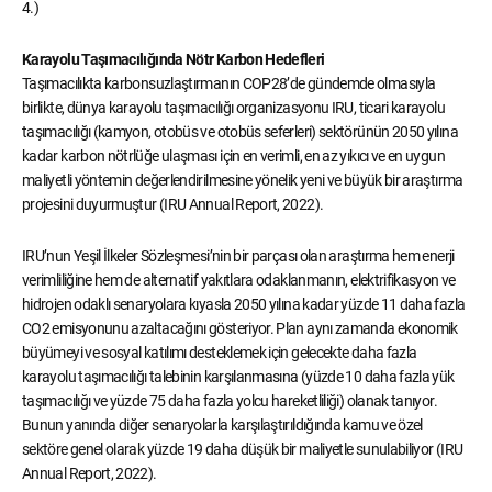
4.)
Karayolu Taşımacılığında Nötr Karbon Hedefleri
Taşımacılıkta karbonsuzlaştırmanın COP28’de gündemde olmasıyla
birlikte, dünya karayolu taşımacılığı organizasyonu IRU, ticari karayolu
taşımacılığı (kamyon, otobüs ve otobüs seferleri) sektörünün 2050 yılına
kadar karbon nötrlüğe ulaşması için en verimli, en az yıkıcı ve en uygun
maliyetli yöntemin değerlendirilmesine yönelik yeni ve büyük bir araştırma
projesini duyurmuştur (IRU Annual Report, 2022).
IRU’nun Yeşil İlkeler Sözleşmesi’nin bir parçası olan araştırma hem enerji
verimliliğine hem de alternatif yakıtlara odaklanmanın, elektrifikasyon ve
hidrojen odaklı senaryolara kıyasla 2050 yılına kadar yüzde 11 daha fazla
CO2 emisyonunu azaltacağını gösteriyor. Plan aynı zamanda ekonomik
büyümeyi ve sosyal katılımı desteklemek için gelecekte daha fazla
karayolu taşımacılığı talebinin karşılanmasına (yüzde 10 daha fazla yük
taşımacılığı ve yüzde 75 daha fazla yolcu hareketliliği) olanak tanıyor.
Bunun yanında diğer senaryolarla karşılaştırıldığında kamu ve özel
sektöre genel olarak yüzde 19 daha düşük bir maliyetle sunulabiliyor (IRU
Annual Report, 2022).