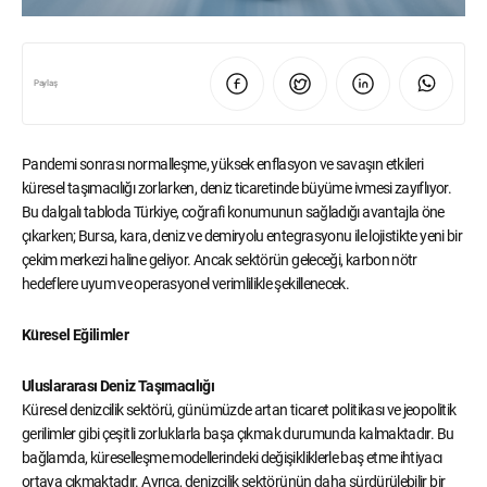
Paylaş
Pandemi sonrası normalleşme, yüksek enflasyon ve savaşın etkileri
küresel taşımacılığı zorlarken, deniz ticaretinde büyüme ivmesi zayıflıyor.
Bu dalgalı tabloda Türkiye, coğrafi konumunun sağladığı avantajla öne
çıkarken; Bursa, kara, deniz ve demiryolu entegrasyonu ile lojistikte yeni bir
çekim merkezi haline geliyor. Ancak sektörün geleceği, karbon nötr
hedeflere uyum ve operasyonel verimlilikle şekillenecek.
Küresel Eğilimler
Uluslararası Deniz Taşımacılığı
Küresel denizcilik sektörü, günümüzde artan ticaret politikası ve jeopolitik
gerilimler gibi çeşitli zorluklarla başa çıkmak durumunda kalmaktadır. Bu
bağlamda, küreselleşme modellerindeki değişikliklerle baş etme ihtiyacı
ortaya çıkmaktadır. Ayrıca, denizcilik sektörünün daha sürdürülebilir bir