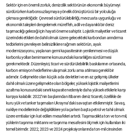
Sektör için en önemli zorluk, denizcilik sektörünün ekonomik büyümeyi
sürdürürken karbonsuzlaşmaya yönelik dönüştürücü bir yolculuğa
çıkması gerektiğidir. Çevresel sürdürülebilirliği, mevzuata uygunluğu ve
ekonomik talepleri dengelemek müreffeh, adil ve dayanıklı bir deniz
taşımacılığı geleceği için hayati öneme sahiptir. Lojistik maliyetler ve ticaret
üzerindeki etkileri de dahil olmak üzere gelecekteki karbondan arındırma
tedbirlerini çevreleyen belirsizliklere rağmen sektörün, ayak
modernizasyonu, yaşlanan gemi kapasitesinin yenilenmesi ve düşük
karbonlu yolları benimseme konusundaki kararlılığını sürdürmesi
gerekmektedir. Düzenleyici, ticari ve sürdürülebilirlik baskılarının ortasında,
karbon emisyon hedeflerine ulaşmak zorlu ama atılması gerekli bir
adımdır. Gelişmekte olan küçük ada devletleri ve en az gelişmiş ülkeler
dahil olmak üzere gelişmekte olan bölgeler, yüksek lojistik maliyetlerini
azaltma konusundaki sınırlı kapasite nedeniyle daha yüksek etkilerle karşı
karşıya kalabilir. 2022’nin başlarından itibaren deniz ticareti, özellikle de
kuru yük ve tanker taşımaları Ukrayna’daki savaştan etkilenmiştir. Savaş,
nakliye modellerinde değişikliklere yol açarken başta petrol ve tahıl olmak
üzere emtialar için kat edilen mesafeleri artırdı. Taşımacılıkta ton ve ton-mil,
yüklerin taşınma miktarını ve taşınma mesafesini ölçmek için kullanılan iki
temel birimdir. 2022, 2023 ve 2024 projeksiyonlarında ton-mil cinsinden