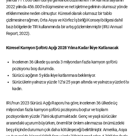
yılında 711.000 olan dünya genelinde düzenlenen TIR karnesi sayısının
2022 yılında 456.000’e düşmesine ve net işletme gelirinin olumsuz yönde
etkilenmesine neden olmuştur. Küresel olarak olumsuz bir tablo
çizilmesine rağmen, Orta Asya ve Körfez İş birliği Konseyi bölgesi dahil
bazı bölgelerde TIR kullanımında bir artış gözlemlenmiştir (IRU Annual
Report, 2022).
Küresel Kamyon Şoförü Açığı 2028 Yılına Kadar İkiye Katlanacak
İncelenen 36 ülkede şu anda 3 milyondan fazla kamyon şoförü
pozisyonu boş durumda.
Sürücü açığının 5 yılda ikiye katlanması bekleniyor.
Sürücülerin yalnızca yüzde 12’si 25 yaşın altında ve yalnızca yüzde 6’sı
kadın.
IRU’nun 2023 Sürücü Açığı Raporu’na göre, incelenen 36 ülkede üç
milyondan fazla kamyon şoförü pozisyonu boştur ve toplam
pozisyonların yüzde 7’sini oluşturmaktadır. Genç ve yaşlı sürücüler
arasındaki uçurum büyürken, önemli bir önlem alınmazsa önümüzdeki
beş yıl içinde durumun çok daha kötüleşeceği belirtilmiştir. Amerika, Asya