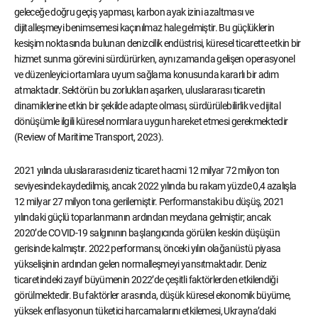
geleceğe doğru geçiş yapması, karbon ayak izini azaltması ve
dijitalleşmeyi benimsemesi kaçınılmaz hale gelmiştir. Bu güçlüklerin
kesişim noktasında bulunan denizcilik endüstrisi, küresel ticarette etkin bir
hizmet sunma görevini sürdürürken, aynı zamanda gelişen operasyonel
ve düzenleyici ortamlara uyum sağlama konusunda kararlı bir adım
atmaktadır. Sektörün bu zorlukları aşarken, uluslararası ticaretin
dinamiklerine etkin bir şekilde adapte olması, sürdürülebilirlik ve dijital
dönüşümle ilgili küresel normlara uygun hareket etmesi gerekmektedir
(Review of Maritime Transport, 2023).
2021 yılında uluslararası deniz ticaret hacmi 12 milyar 72 milyon ton
seviyesinde kaydedilmiş, ancak 2022 yılında bu rakam yüzde 0,4 azalışla
12 milyar 27 milyon tona gerilemiştir. Performanstaki bu düşüş, 2021
yılındaki güçlü toparlanmanın ardından meydana gelmiştir; ancak
2020’de COVID-19 salgınının başlangıcında görülen keskin düşüşün
gerisinde kalmıştır. 2022 performansı, önceki yılın olağanüstü piyasa
yükselişinin ardından gelen normalleşmeyi yansıtmaktadır. Deniz
ticaretindeki zayıf büyümenin 2022’de çeşitli faktörlerden etkilendiği
görülmektedir. Bu faktörler arasında, düşük küresel ekonomik büyüme,
yüksek enflasyonun tüketici harcamalarını etkilemesi, Ukrayna’daki