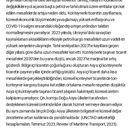
taşımaları Ukrayna’daki savaştan etkilendi. Savaş, nakliye modellerinde
değişikliklere yol açarak başta petrol ve tahıl olmak üzere emtialar için kat
edilen mesafelerde artışa neden oldu. Konteynerle ticaretin zayıflaması,
küresel ekonomik büyümedeki yavaşlamayı, yüksek enflasyonu ve
COVID-19 salgını sırasındaki olağandışı artışın ardından talebin
normalleşmesini yansıtıyor. 2023 yılında, Ukrayna’daki savaştan
kaynaklanan aksaklıkların etkisiyle petrol kargo mesafeleri uzun vadeli en
yüksek seviyelere ulaşmıştır. Tahıl sevkiyatları 2023’te kayıtlara geçen
diğer yıllara göre daha uzun mesafeler kat etti. Konteynerle taşınan ticaret
mesafeleri 2020’den bu yana düştü, ancak 2023’te marjinal bir artış
gösterdi. Bölge içi ticaretin çoğunluğunu oluşturan Asya içi konteynerle
ticaretin payının yıllar içinde arttığı görüldü. Asya içi ticaret daha kısa
mesafelerde gerçekleştirildiğinden, küresel konteyner ticaretinde ton-
konteyner kargosu başına kat edilen ortalama mesafe nispeten düşüktür.
Asya içi konteynerle taşınan ticaret akışının hakimiyeti, küresel üretim
kalıplarını yansıtıyor; Çin, komşu Doğu Asya ülkeleri tarafından
desteklenen küresel üretimde lider olarak hizmet vermeye devam ediyor.
Bu aynı zamanda birçok Doğu Asya ülkesinin bölgesel ve küresel değer
zincirlerine artan katılımını da yansıtmaktadır. (UNCTAD sekreterliği
hesaplamaları, Temmuz 2023; Review of Maritime Transport, 2023).