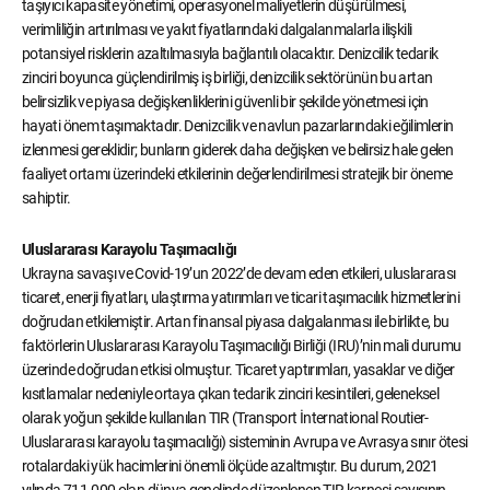
taşıyıcı kapasite yönetimi, operasyonel maliyetlerin düşürülmesi,
verimliliğin artırılması ve yakıt fiyatlarındaki dalgalanmalarla ilişkili
potansiyel risklerin azaltılmasıyla bağlantılı olacaktır. Denizcilik tedarik
zinciri boyunca güçlendirilmiş iş birliği, denizcilik sektörünün bu artan
belirsizlik ve piyasa değişkenliklerini güvenli bir şekilde yönetmesi için
hayati önem taşımaktadır. Denizcilik ve navlun pazarlarındaki eğilimlerin
izlenmesi gereklidir; bunların giderek daha değişken ve belirsiz hale gelen
faaliyet ortamı üzerindeki etkilerinin değerlendirilmesi stratejik bir öneme
sahiptir.
Uluslararası Karayolu Taşımacılığı
Ukrayna savaşı ve Covid-19’un 2022’de devam eden etkileri, uluslararası
ticaret, enerji fiyatları, ulaştırma yatırımları ve ticari taşımacılık hizmetlerini
doğrudan etkilemiştir. Artan finansal piyasa dalgalanması ile birlikte, bu
faktörlerin Uluslararası Karayolu Taşımacılığı Birliği (IRU)’nin mali durumu
üzerinde doğrudan etkisi olmuştur. Ticaret yaptırımları, yasaklar ve diğer
kısıtlamalar nedeniyle ortaya çıkan tedarik zinciri kesintileri, geleneksel
olarak yoğun şekilde kullanılan TIR (Transport İnternational Routier-
Uluslararası karayolu taşımacılığı) sisteminin Avrupa ve Avrasya sınır ötesi
rotalardaki yük hacimlerini önemli ölçüde azaltmıştır. Bu durum, 2021