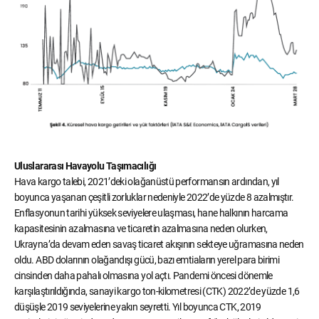
Uluslararası Havayolu Taşımacılığı
Hava kargo talebi, 2021’deki olağanüstü performansın ardından, yıl
boyunca yaşanan çeşitli zorluklar nedeniyle 2022’de yüzde 8 azalmıştır.
Enflasyonun tarihi yüksek seviyelere ulaşması, hane halkının harcama
kapasitesinin azalmasına ve ticaretin azalmasına neden olurken,
Ukrayna’da devam eden savaş ticaret akışının sekteye uğramasına neden
oldu. ABD dolarının olağandışı gücü, bazı emtiaların yerel para birimi
cinsinden daha pahalı olmasına yol açtı. Pandemi öncesi dönemle
karşılaştırıldığında, sanayi kargo ton-kilometresi (CTK) 2022’de yüzde 1,6
düşüşle 2019 seviyelerine yakın seyretti. Yıl boyunca CTK, 2019