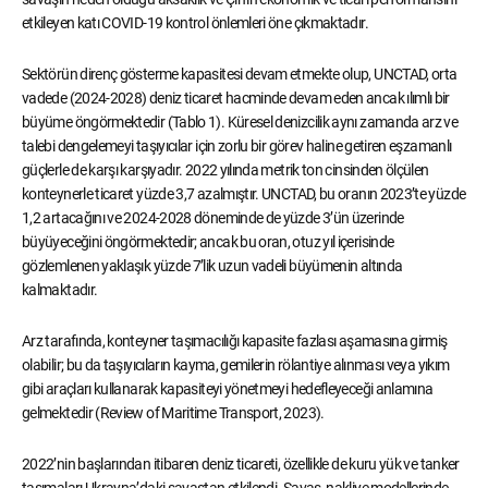
etkileyen katı COVID-19 kontrol önlemleri öne çıkmaktadır.
Sektörün direnç gösterme kapasitesi devam etmekte olup, UNCTAD, orta
vadede (2024-2028) deniz ticaret hacminde devam eden ancak ılımlı bir
büyüme öngörmektedir (Tablo 1). Küresel denizcilik aynı zamanda arz ve
talebi dengelemeyi taşıyıcılar için zorlu bir görev haline getiren eşzamanlı
güçlerle de karşı karşıyadır. 2022 yılında metrik ton cinsinden ölçülen
konteynerle ticaret yüzde 3,7 azalmıştır. UNCTAD, bu oranın 2023’te yüzde
1,2 artacağını ve 2024-2028 döneminde de yüzde 3’ün üzerinde
büyüyeceğini öngörmektedir; ancak bu oran, otuz yıl içerisinde
gözlemlenen yaklaşık yüzde 7’lik uzun vadeli büyümenin altında
kalmaktadır.
Arz tarafında, konteyner taşımacılığı kapasite fazlası aşamasına girmiş
olabilir; bu da taşıyıcıların kayma, gemilerin rölantiye alınması veya yıkım
gibi araçları kullanarak kapasiteyi yönetmeyi hedefleyeceği anlamına
gelmektedir (Review of Maritime Transport, 2023).
2022’nin başlarından itibaren deniz ticareti, özellikle de kuru yük ve tanker