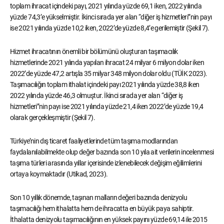
toplam ihracat içindeki payı, 2021 yılında yüzde 69,1 iken, 2022 yılında
yüzde 74,3’e yükselmiştir. İkinci sırada yer alan “diğer iş hizmetleri”nin payı
ise 2021 yılında yüzde 10,2 iken, 2022’de yüzde 8,4’e gerilemiştir (Şekil 7).
Hizmet ihracatının önemli bir bölümünü oluşturan taşımacılık
hizmetlerinde 2021 yılında yapılan ihracat 24 milyar 6 milyon dolar iken
2022’de yüzde 47,2 artışla 35 milyar 348 milyon dolar oldu (TÜİK 2023).
Taşımacılığın toplam ithalat içindeki payı 2021 yılında yüzde 38,8 iken
2022 yılında yüzde 46,3 olmuştur. İkinci sırada yer alan “diğer iş
hizmetleri”nin payı ise 2021 yılında yüzde 21,4 iken 2022’de yüzde 19,4
olarak gerçekleşmiştir (Şekil 7).
Türkiye’nin dış ticaret faaliyetlerinde tüm taşıma modlarından
faydalanılabilmekte olup değer bazında son 10 yıla ait verilerin incelenmesi
taşıma türleri arasında yıllar içerisinde izlenebilecek değişim eğilimlerini
ortaya koymaktadır (Utikad, 2023).
Son 10 yıllık dönemde, taşınan malların değeri bazında denizyolu
taşımacılığı hem ithalatta hem de ihracatta en büyük paya sahiptir.
İthalatta denizyolu taşımacılığının en yüksek payını yüzde 69,14 ile 2015