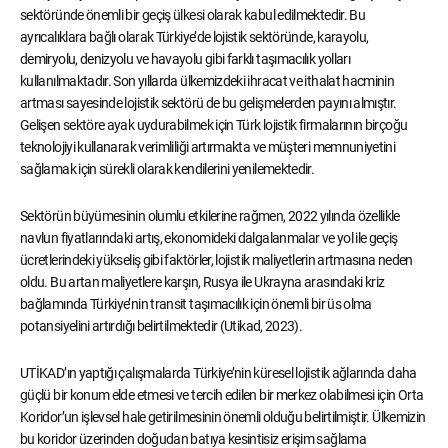
sektöründe önemli bir geçiş ülkesi olarak kabul edilmektedir. Bu
ayrıcalıklara bağlı olarak Türkiye’de lojistik sektöründe, karayolu,
demiryolu, denizyolu ve havayolu gibi farklı taşımacılık yolları
kullanılmaktadır. Son yıllarda ülkemizdeki ihracat ve ithalat hacminin
artması sayesinde lojistik sektörü de bu gelişmelerden payını almıştır.
Gelişen sektöre ayak uydurabilmek için Türk lojistik firmalarının birçoğu
teknolojiyi kullanarak verimliliği artırmakta ve müşteri memnuniyetini
sağlamak için sürekli olarak kendilerini yenilemektedir.
Sektörün büyümesinin olumlu etkilerine rağmen, 2022 yılında özellikle
navlun fiyatlarındaki artış, ekonomideki dalgalanmalar ve yol ile geçiş
ücretlerindeki yükseliş gibi faktörler, lojistik maliyetlerin artmasına neden
oldu. Bu artan maliyetlere karşın, Rusya ile Ukrayna arasındaki kriz
bağlamında Türkiye’nin transit taşımacılık için önemli bir üs olma
potansiyelini artırdığı belirtilmektedir (Utikad, 2023).
UTİKAD’ın yaptığı çalışmalarda Türkiye’nin küresel lojistik ağlarında daha
güçlü bir konum elde etmesi ve tercih edilen bir merkez olabilmesi için Orta
Koridor’un işlevsel hale getirilmesinin önemli olduğu belirtilmiştir. Ülkemizin
bu koridor üzerinden doğudan batıya kesintisiz erişim sağlama