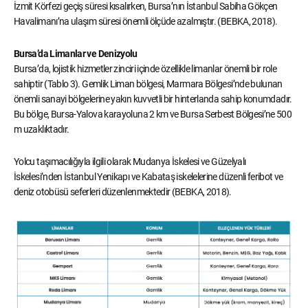
İzmit Körfezi geçiş süresi kısalırken, Bursa’nın İstanbul Sabiha Gökçen
Havalimanı’na ulaşım süresi önemli ölçüde azalmıştır. (BEBKA, 2018).
Bursa’da Limanlar ve Denizyolu
Bursa’da, lojistik hizmetler zinciri içinde özellikle limanlar önemli bir role
sahiptir (Tablo 3). Gemlik Liman bölgesi, Marmara Bölgesi’nde bulunan
önemli sanayi bölgelerine yakın kuvvetli bir hinterlanda sahip konumdadır.
Bu bölge, Bursa-Yalova karayoluna 2 km ve Bursa Serbest Bölgesi’ne 500
m uzaklıktadır.
Yolcu taşımacılığıyla ilgili olarak Mudanya İskelesi ve Güzelyalı
İskelesi’nden İstanbul Yenikapı ve Kabataş iskelelerine düzenli feribot ve
deniz otobüsü seferleri düzenlenmektedir (BEBKA, 2018).