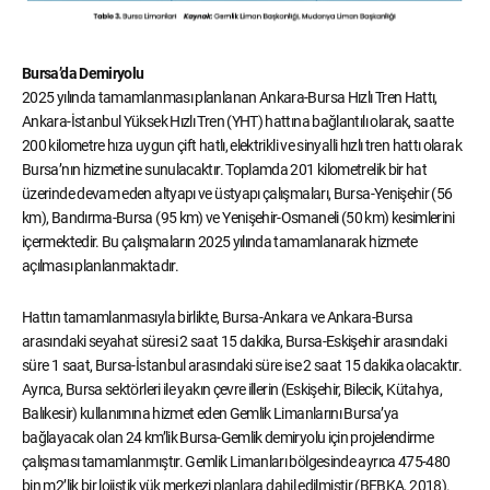
Bursa’da Demiryolu
2025 yılında tamamlanması planlanan Ankara-Bursa Hızlı Tren Hattı,
Ankara-İstanbul Yüksek Hızlı Tren (YHT) hattına bağlantılı olarak, saatte
200 kilometre hıza uygun çift hatlı, elektrikli ve sinyalli hızlı tren hattı olarak
Bursa’nın hizmetine sunulacaktır. Toplamda 201 kilometrelik bir hat
üzerinde devam eden altyapı ve üstyapı çalışmaları, Bursa-Yenişehir (56
km), Bandırma-Bursa (95 km) ve Yenişehir-Osmaneli (50 km) kesimlerini
içermektedir. Bu çalışmaların 2025 yılında tamamlanarak hizmete
açılması planlanmaktadır.
Hattın tamamlanmasıyla birlikte, Bursa-Ankara ve Ankara-Bursa
arasındaki seyahat süresi 2 saat 15 dakika, Bursa-Eskişehir arasındaki
süre 1 saat, Bursa-İstanbul arasındaki süre ise 2 saat 15 dakika olacaktır.
Ayrıca, Bursa sektörleri ile yakın çevre illerin (Eskişehir, Bilecik, Kütahya,
Balıkesir) kullanımına hizmet eden Gemlik Limanlarını Bursa’ya
bağlayacak olan 24 km’lik Bursa-Gemlik demiryolu için projelendirme
çalışması tamamlanmıştır. Gemlik Limanları bölgesinde ayrıca 475-480
bin m2’lik bir lojistik yük merkezi planlara dahil edilmiştir (BEBKA, 2018).