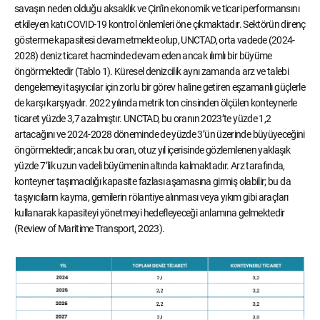
savaşın neden olduğu aksaklık ve Çin’in ekonomik ve ticari performansını
etkileyen katı COVID-19 kontrol önlemleri öne çıkmaktadır. Sektörün direnç
gösterme kapasitesi devam etmekte olup, UNCTAD, orta vadede (2024-
2028) deniz ticaret hacminde devam eden ancak ılımlı bir büyüme
öngörmektedir (Tablo 1). Küresel denizcilik aynı zamanda arz ve talebi
dengelemeyi taşıyıcılar için zorlu bir görev haline getiren eşzamanlı güçlerle
de karşı karşıyadır. 2022 yılında metrik ton cinsinden ölçülen konteynerle
ticaret yüzde 3,7 azalmıştır. UNCTAD, bu oranın 2023’te yüzde 1,2
artacağını ve 2024-2028 döneminde de yüzde 3’ün üzerinde büyüyeceğini
öngörmektedir; ancak bu oran, otuz yıl içerisinde gözlemlenen yaklaşık
yüzde 7’lik uzun vadeli büyümenin altında kalmaktadır. Arz tarafında,
konteyner taşımacılığı kapasite fazlası aşamasına girmiş olabilir; bu da
taşıyıcıların kayma, gemilerin rölantiye alınması veya yıkım gibi araçları
kullanarak kapasiteyi yönetmeyi hedefleyeceği anlamına gelmektedir
(Review of Maritime Transport, 2023).