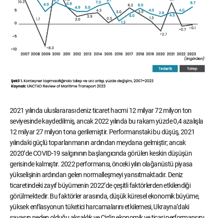
2021 yılında uluslararası deniz ticaret hacmi 12 milyar 72 milyon ton
seviyesinde kaydedilmiş, ancak 2022 yılında bu rakam yüzde 0,4 azalışla
12 milyar 27 milyon tona gerilemiştir. Performanstaki bu düşüş, 2021
yılındaki güçlü toparlanmanın ardından meydana gelmiştir; ancak
2020’de COVID-19 salgınının başlangıcında görülen keskin düşüşün
gerisinde kalmıştır. 2022 performansı, önceki yılın olağanüstü piyasa
yükselişinin ardından gelen normalleşmeyi yansıtmaktadır. Deniz
ticaretindeki zayıf büyümenin 2022’de çeşitli faktörlerden etkilendiği
görülmektedir. Bu faktörler arasında, düşük küresel ekonomik büyüme,
yüksek enflasyonun tüketici harcamalarını etkilemesi, Ukrayna’daki
savaşın neden olduğu aksaklık ve Çin’in ekonomik ve ticari performansını