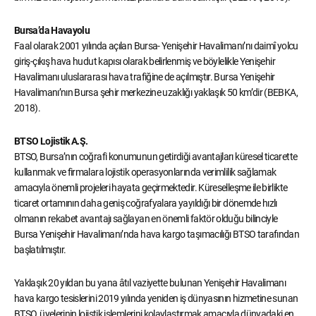
Bursa’da Havayolu
Faal olarak 2001 yılında açılan Bursa- Yenişehir Havalimanı’nı daimî yolcu
giriş-çıkış hava hudut kapısı olarak belirlenmiş ve böylelikle Yenişehir
Havalimanı uluslararası hava trafiğine de açılmıştır. Bursa Yenişehir
Havalimanı’nın Bursa şehir merkezine uzaklığı yaklaşık 50 km’dir (BEBKA,
2018).
BTSO Lojistik A.Ş.
BTSO, Bursa’nın coğrafi konumunun getirdiği avantajları küresel ticarette
kullanmak ve firmalara lojistik operasyonlarında verimlilik sağlamak
amacıyla önemli projeleri hayata geçirmektedir. Küreselleşme ile birlikte
ticaret ortamının daha geniş coğrafyalara yayıldığı bir dönemde hızlı
olmanın rekabet avantajı sağlayan en önemli faktör olduğu bilinciyle
Bursa Yenişehir Havalimanı’nda hava kargo taşımacılığı BTSO tarafından
başlatılmıştır.
Yaklaşık 20 yıldan bu yana âtıl vaziyette bulunan Yenişehir Havalimanı
hava kargo tesislerini 2019 yılında yeniden iş dünyasının hizmetine sunan
BTSO, üyelerinin lojistik işlemlerini kolaylaştırmak amacıyla dünyadaki en