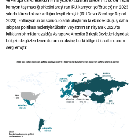
ve Avrupa’da küresel GSYİH’nın yüzde 72’sini temsil eden 4.700’den fazla
kamyon taşımacılığı şirketini araştıran IRU, kamyon şoförü açığının 2023
yılında küresel olarak arttığını tespit etmiştir (IRU Driver Shortage Report
2023). Enflasyonun bir sonucu olarak ulaştırma talebindeki düşüş, daha
sıkı para politikası nedeniyle tüketimi ve yatırımı sınırlayarak, 2023’te
kıtlıkların bir miktar azaldığı, Avrupa ve Amerika Birleşik Devletleri dışındaki
bölgelerde gözlemlenen durumun aksine, bu iki bölge istisnai bir durum
sergilemiştir.