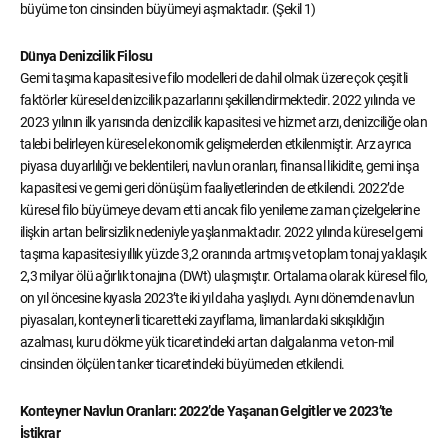
büyüme ton cinsinden büyümeyi aşmaktadır. (Şekil 1)
Dünya Denizcilik Filosu
Gemi taşıma kapasitesi ve filo modelleri de dahil olmak üzere çok çeşitli
faktörler küresel denizcilik pazarlarını şekillendirmektedir. 2022 yılında ve
2023 yılının ilk yarısında denizcilik kapasitesi ve hizmet arzı, denizciliğe olan
talebi belirleyen küresel ekonomik gelişmelerden etkilenmiştir. Arz ayrıca
piyasa duyarlılığı ve beklentileri, navlun oranları, finansal likidite, gemi inşa
kapasitesi ve gemi geri dönüşüm faaliyetlerinden de etkilendi. 2022’de
küresel filo büyümeye devam etti ancak filo yenileme zaman çizelgelerine
ilişkin artan belirsizlik nedeniyle yaşlanmaktadır. 2022 yılında küresel gemi
taşıma kapasitesi yıllık yüzde 3,2 oranında artmış ve toplam tonaj yaklaşık
2,3 milyar ölü ağırlık tonajına (DWt) ulaşmıştır. Ortalama olarak küresel filo,
on yıl öncesine kıyasla 2023’te iki yıl daha yaşlıydı. Aynı dönemde navlun
piyasaları, konteynerli ticaretteki zayıflama, limanlardaki sıkışıklığın
azalması, kuru dökme yük ticaretindeki artan dalgalanma ve ton-mil
cinsinden ölçülen tanker ticaretindeki büyümeden etkilendi.
Konteyner Navlun Oranları: 2022’de Yaşanan Gelgitler ve 2023’te
İstikrar