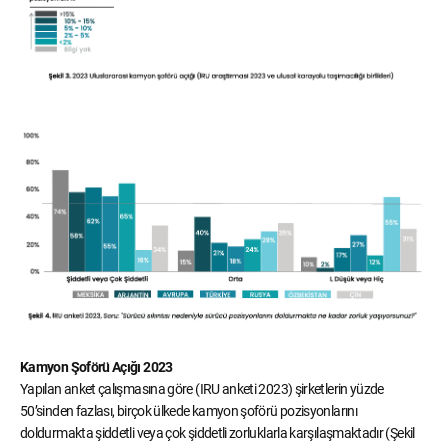
Kamyon Şoförü Açığı 2023
Yapılan anket çalışmasına göre (IRU anketi 2023) şirketlerin yüzde
50’sinden fazlası, birçok ülkede kamyon şoförü pozisyonlarını
doldurmakta şiddetli veya çok şiddetli zorluklarla karşılaşmaktadır (Şekil