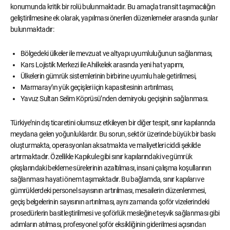
konumunda kritik bir rolü bulunmaktadır. Bu amaçla transit taşımacılığın
geliştirilmesine ek olarak, yapılması önerilen düzenlemeler arasında şunlar
bulunmaktadır:
Bölgedeki ülkeler ile mevzuat ve altyapı uyumluluğunun sağlanması,
Kars Lojistik Merkezi ile Ahılkelek arasında yeni hat yapımı,
Ülkelerin gümrük sistemlerinin birbirine uyumlu hale getirilmesi,
Marmaray’ın yük geçişleri için kapasitesinin artırılması,
Yavuz Sultan Selim Köprüsü’nden demiryolu geçişinin sağlanması.
Türkiye’nin dış ticaretini olumsuz etkileyen bir diğer tespit, sınır kapılarında
meydana gelen yoğunluklardır. Bu sorun, sektör üzerinde büyük bir baskı
oluşturmakta, operasyonları aksatmakta ve maliyetleri ciddi şekilde
artırmaktadır. Özellikle Kapıkule gibi sınır kapılarındaki ve gümrük
çıkışlarındaki bekleme sürelerinin azaltılması, insani çalışma koşullarının
sağlanması hayati önem taşımaktadır. Bu bağlamda, sınır kapıları ve
gümrüklerdeki personel sayısının artırılması, mesailerin düzenlenmesi,
geçiş belgelerinin sayısının artırılması, aynı zamanda şoför vizelerindeki
prosedürlerin basitleştirilmesi ve şoförlük mesleğine teşvik sağlanması gibi
adımların atılması, profesyonel şoför eksikliğinin giderilmesi açısından