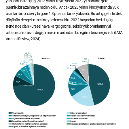
yaşandı. Bu düşüş, 2023 yılının ilk yarısında 2022 yıl sonuna göre 1,1
puanlık bir azalmaya neden oldu. Ancak 2023 yılının ikinci yarısında yük
oranları bir önceki yıla göre 1,3 puan artarak yükseldi. Bu artış, getirilerdeki
düşüşün dengelenmesine yardımcı oldu. 2022 başından beri düşüş
trendinde olan küresel hava kargo getirisi, sektör yük oranlarının yıl
ortasında rotasını değiştirmesinin ardından bu eğilimi tersine çevirdi. (IATA
Annual Review, 2024).