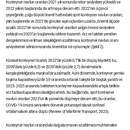
Konteyner navlun oranları 2021 yılı sonunda rekor seviyelere yükseldi ve
2022 yılının başlarında da artmaya devam etti. 2022’nin üçüncü
çeyreğinde, çoğu büyük ticaret hattındaki spot konteyner navlun oranları,
yılın başlarında ve 2021’de görülen aşırı uçlardan uzakta, önemli ölçüde
azaldı. 2022’nin sonunda konteyner oranları salgın öncesi seviyelere
yaklaştı ve 2023’ün başlarında istikrar kazandı. Arz ve talebin yeniden
dengelenmesi ve liman sıkışıklığının azaltılması, konteyner navlun oranı
seviyelerinin sıfırlanmasında önemli bir rol oynamıştır (Şekil 2).
Küresel konteyner ticareti, 2022’de yüzde 0,7’lik bir düşüş kaydetti; bu,
2009’daki (yüzde 8,3) ve 2020’deki (yüzde 2,7) daralmalarla
karşılaştırıldığında marjinal bir azalmadır. Aynı dönemde, konteyner gemisi
taşıma kapasitesi yüzde 3,9 oranında artarak talepte bir boşluk yarattı ve
2023- 2025 arasında beklenen konteyner kapasitesindeki artışla birlikte
arz fazlası kapasitesi olasılığını artırdı. Bu bağlamda, spot konteyner
navlun oranları 2023’ün ilk yarısında düşmeye devam etti; bu oranlar,
COVID-19 öncesi seviyelere dönerek potansiyel olarak tarihsel
ortalamaların altına düştü (Review of Maritime Transport, 2023).
Konteyner navlun oranındaki dalgalanmanın azaltılması muhtemelen