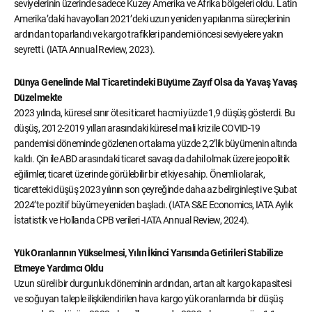
seviyelerinin üzerinde sadece Kuzey Amerika ve Afrika bölgeleri oldu. Latin
Amerika’daki havayolları 2021’deki uzun yeniden yapılanma süreçlerinin
ardından toparlandı ve kargo trafikleri pandemi öncesi seviyelere yakın
seyretti. (IATA Annual Review, 2023).
Dünya Genelinde Mal Ticaretindeki Büyüme Zayıf Olsa da Yavaş Yavaş
Düzelmekte
2023 yılında, küresel sınır ötesi ticaret hacmi yüzde 1,9 düşüş gösterdi. Bu
düşüş, 2012-2019 yılları arasındaki küresel mali kriz ile COVID-19
pandemisi döneminde gözlenen ortalama yüzde 2,2’lik büyümenin altında
kaldı. Çin ile ABD arasındaki ticaret savaşı da dahil olmak üzere jeopolitik
eğilimler, ticaret üzerinde görülebilir bir etkiye sahip. Önemli olarak,
ticaretteki düşüş 2023 yılının son çeyreğinde daha az belirginleşti ve Şubat
2024’te pozitif büyüme yeniden başladı. (IATA S&E Economics, IATA Aylık
İstatistik ve Hollanda CPB verileri -IATA Annual Review, 2024).
Yük Oranlarının Yükselmesi, Yılın İkinci Yarısında Getirileri Stabilize
Etmeye Yardımcı Oldu
Uzun süreli bir durgunluk döneminin ardından, artan alt kargo kapasitesi
ve soğuyan taleple ilişkilendirilen hava kargo yük oranlarında bir düşüş