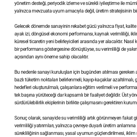
yönetim desteği, periyodik izleme ve sürekli iyileştirme ile müm
yalnızca mevzuata uyum amacıyla değil, üretim stratejisinin bir
Gelecek dönemde sanayinin rekabet gücü yalnızca fiyat, kalite v
ayak izi, döngüsel ekonomi performansı, kaynak verimliliği, ikli
küresel ticaretin yeni belirleyicileri arasında yer alacaktır. Nas
bir performans göstergesine dönüştüyse, su verimliliği de yakın
açısından aynı öneme sahip olacaktır.
Bu nedenle sanayi kuruluşları için bugünden atılması gereken ad
bazlı tüketim noktaları belirlenmeli, kayıp-kaçaklar azaltılmalı, 
hedefleri oluşturulmalı, çalışanlara eğitim verilmeli ve performa
tek başına yürüteceği dar kapsamlı bir faaliyet değildir. Üst yöne
sürdürülebilirlik ekiplerinin birlikte çalışmasını gerektiren kur
Sonuç olarak, sanayide su verimliliği artık görünmeyen fakat gide
verimliliği yatırımları, yalnızca çevreye duyarlı üretim anlamın
sürekliliğinin sağlanması, yasal uyumun güçlendirilmesi, iklim ri