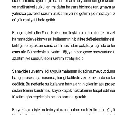
standartlarına uyum için daha ileri arıtma yatırımları gerekebilir
ve endüstriyel su kullanımı daha hassas biçimde tartışmaya açıl
yalnızca çevresel sorumluluklarını yerine getirmiş olmaz; aynı
düşük maliyetli hale getirir.
Birleşmiş Milletler Sınai Kalkınma Teşkilatı’nın temiz üretim ve 
hammadde ve kimyasal kullanımının birlikte değerlendirilmesi 
kirliliğin oluştuktan sonra arıtılmasından çok, kaynağında önlen
esas alır. Bu nedenle su verimliliği, yalnızca çevre mevzuatına
azaltımı ve sürdürülebilir üretim stratejisidir.
Sanayide su verimliliği uygulamalarının ilk adımı, mevcut duru
hangi proses aşamasında, hangi kalitede ve ne miktarda su kul
değildir. Bu nedenle su kullanım haritalarının çıkarılması, prose
sistemlerinin kurulması, kayıp-kaçak noktalarının tespit edilmesi
tüketim göstergelerinin hesaplanması gerekir.
Bu yaklaşım, işletmelerin yalnızca toplam su tüketimini değil, 