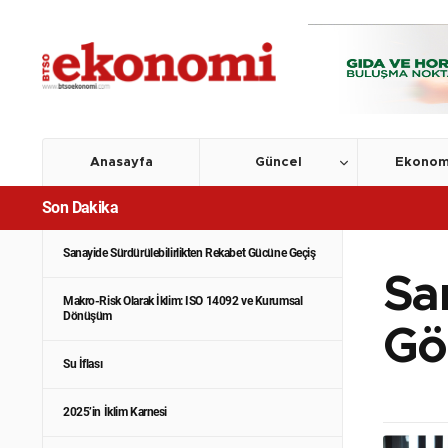
Dünya Limit Aşım Günü: Asıl Tükenen Kaynak Doğa
mı, Rekabet Gücümüz mü?
Anasayfa
Güncel
Ekonom
Sanayide Su Verimliliği: Yeni Dönemin Görünmeyen
Son Dakika
Rekabet Kriteri
Sanayide Sürdürülebilirlikten Rekabet Gücüne Geçiş
Sa
Makro-Risk Olarak İklim: ISO 14092 ve Kurumsal
Dönüşüm
Gö
Su İflası
2025’in İklim Karnesi