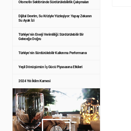
Otomotiv Sektöründe Sürdürülebilirlik Çalışmaları
Dijital Devrim, Su Kriziyle Yüzleşiyor: Yapay Zekanın
Su Ayak İzi
Türkiye’nin Enerji Verimliliği: Sürdürülebilir Bir
Geleceğe Doğru
Türkiye’nin Sürdürülebilir Kalkınma Performansı
Yeşil Dönüşümün İş Gücü Piyasasına Etkileri
2024 Yılı İklim Karnesi