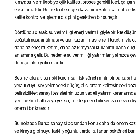
kimyasal ve mikrobiyolojik kalitesi, proses gereklilikleri, çalışa
ele alınmalıdır. Bu nedenle su geri kazanımı yalnızca mühendisl
kalite kontrol ve işletme disiplini gerektiren bir süreçtir.
Dördüncü olarak, su verimliliği enerji verimliliğiyle birlikte d
soğutulması, arıtılması ve geri kazanılması enerji tüketimiyle 
daha az enerji tüketimi, daha az kimyasal kullanımı, daha dü
anlamına gelir. Bu nedenle su verimliliği yatırımları yalnızc
dönüşü olan yatırımlardır.
Beşinci olarak, su riski kurumsal risk yönetiminin bir parçası halin
yeraltı suyu seviyelerindeki düşüş, alıcı ortam kalitesindeki boz
belirsizlikler; sanayi tesislerinin uzun vadeli yatırım kararlarında
yeni üretim hattı veya yer seçimi değerlendirilirken su mevcudiyet
önemli bir kriterdir.
Bu noktada Bursa sanayisi açısından konu daha da önem kazanm
ve kimya gibi suyu farklı yoğunluklarda kullanan sektörleri ba