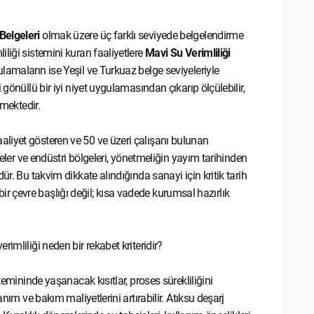
Belgeleri
olmak üzere üç farklı seviyede belgelendirme
liği sistemini kuran faaliyetlere
Mavi Su Verimliliği
amaların ise Yeşil ve Turkuaz belge seviyeleriyle
gönüllü bir iyi niyet uygulamasından çıkarıp ölçülebilir,
rmektedir.
liyet gösteren ve 50 ve üzeri çalışanı bulunan
geler ve endüstri bölgeleri, yönetmeliğin yayım tarihinden
ür. Bu takvim dikkate alındığında sanayi için kritik tarih
r bir çevre başlığı değil; kısa vadede kurumsal hazırlık
imliliği neden bir rekabet kriteridir?
temininde yaşanacak kısıtlar, proses sürekliliğini
nım ve bakım maliyetlerini artırabilir. Atıksu deşarj