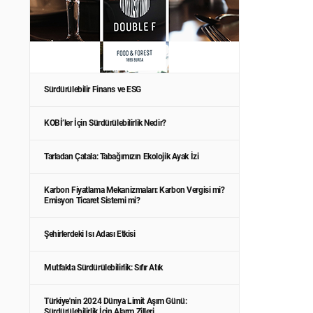
Sürdürülebilir Finans ve ESG
KOBİ’ler İçin Sürdürülebilirlik Nedir?
Tarladan Çatala: Tabağımızın Ekolojik Ayak İzi
Karbon Fiyatlama Mekanizmaları: Karbon Vergisi mi?
Emisyon Ticaret Sistemi mi?
Şehirlerdeki Isı Adası Etkisi
Mutfakta Sürdürülebilirlik: Sıfır Atık
Türkiye'nin 2024 Dünya Limit Aşım Günü:
Sürdürülebilirlik İçin Alarm Zilleri