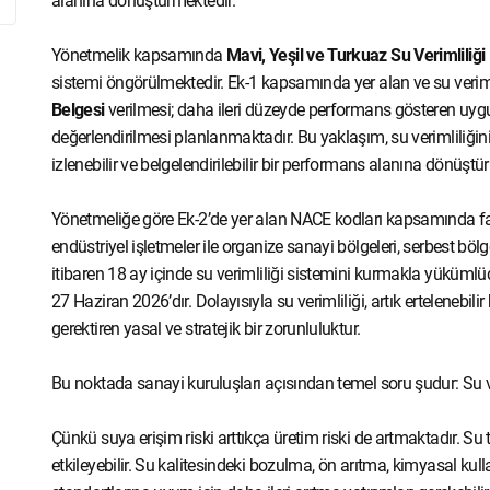
alanına dönüştürmektedir.
Yönetmelik kapsamında
Mavi, Yeşil ve Turkuaz Su Verimliliği 
sistemi öngörülmektedir. Ek-1 kapsamında yer alan ve su verimli
Belgesi
verilmesi; daha ileri düzeyde performans gösteren uygul
değerlendirilmesi planlanmaktadır. Bu yaklaşım, su verimliliğini 
izlenebilir ve belgelendirilebilir bir performans alanına dönüştü
Yönetmeliğe göre Ek-2’de yer alan NACE kodları kapsamında faa
endüstriyel işletmeler ile organize sanayi bölgeleri, serbest böl
itibaren 18 ay içinde su verimliliği sistemini kurmakla yükümlüd
27 Haziran 2026’dır. Dolayısıyla su verimliliği, artık ertelenebili
gerektiren yasal ve stratejik bir zorunluluktur.
Bu noktada sanayi kuruluşları açısından temel soru şudur: Su ver
Çünkü suya erişim riski arttıkça üretim riski de artmaktadır. Su 
etkileyebilir. Su kalitesindeki bozulma, ön arıtma, kimyasal kulla