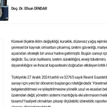
Doç. Dr. Efsun DİNDAR
Küresel ölçekte iklim değişikliği, kuraklık, düzensiz yağış rejiml
çevresel bir kaynak olmaktan çıkarmış; üretim güvenliği, maliye
açısından stratejik bir unsur haline getirmiştir. Bugün sanayi içi
değildir. Su; ürün kalitesini, üretim sürekliliğini, enerji tüketimini,
dayanıklılığını ve ihracat kapasitesini doğrudan etkileyen kritik 
Türkiye’de 27 Aralık 2024 tarihli ve 32765 sayılı Resmî Gazete’
sanayi için yeni bir dönemin başlangıcı niteliğindedir. Yönetmeli
belgelendirilmesi ve iyileştirilmesine yönelik usul ve esasları b
üzerinden değil, yönetim sistemi mantığıyla ele alınmasını hede
tasarruf faaliyeti olmaktan çıkarıp ölçülebilir, izlenebilir, raporla