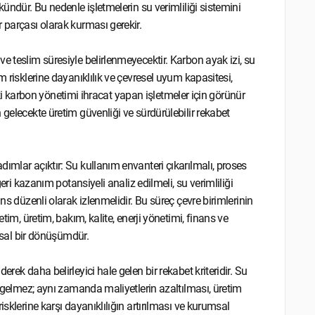
kündür. Bu nedenle işletmelerin su verimliliği sistemini
 parçası olarak kurması gerekir.
e teslim süresiyle belirlenmeyecektir. Karbon ayak izi, su
m risklerine dayanıklılık ve çevresel uyum kapasitesi,
ıl ki karbon yönetimi ihracat yapan işletmeler için görünür
 gelecekte üretim güvenliği ve sürdürülebilir rekabet
ımlar açıktır: Su kullanım envanteri çıkarılmalı, proses
geri kazanım potansiyeli analiz edilmeli, su verimliliği
ns düzenli olarak izlenmelidir. Bu süreç çevre birimlerinin
tim, üretim, bakım, kalite, enerji yönetimi, finans ve
umsal bir dönüşümdür.
rek daha belirleyici hale gelen bir rekabet kriteridir. Su
a gelmez; aynı zamanda maliyetlerin azaltılması, üretim
sklerine karşı dayanıklılığın artırılması ve kurumsal