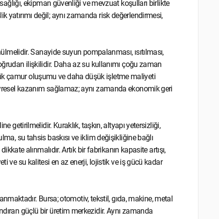
n sağlığı, ekipman güvenliği ve mevzuat koşulları birlikte
ik yatırımı değil; aynı zamanda risk değerlendirmesi,
üşünülmelidir. Sanayide suyun pompalanması, ısıtılması,
doğrudan ilişkilidir. Daha az su kullanımı çoğu zaman
şük çamur oluşumu ve daha düşük işletme maliyeti
a çevresel kazanım sağlamaz; aynı zamanda ekonomik geri
e getirilmelidir. Kuraklık, taşkın, altyapı yetersizliği,
ulma, su tahsis baskısı ve iklim değişikliğine bağlı
 dikkate alınmalıdır. Artık bir fabrikanın kapasite artışı,
i ve su kalitesi en az enerji, lojistik ve iş gücü kadar
aktadır. Bursa; otomotiv, tekstil, gıda, makine, metal
rındıran güçlü bir üretim merkezidir. Aynı zamanda