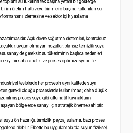
de toplam su tüketimi tek başına yeterli bir gösterge
, birim üretim hattı veya birim ciro başına kullanılan su
 performansını izlemesine ve sektör içi kıyaslama
azaltılmasıdır. Açık devre soğutma sistemleri, kontrolsüz
kaçaklar, uygun olmayan nozullar, plansız temizlik suyu
sı, sanayide gereksiz su tüketiminin başlıca nedenleri
ce, iyi bir saha analizi ve proses optimizasyonu ile
üstriyel tesislerde her prosesin aynı kalitede suya
ekten gerekli olduğu proseslerde kullanılması; daha düşük
 kazanılmış proses suyu gibi alternatif kaynakların
aşayan bölgelerde sanayi için stratejik öneme sahiptir.
 suyu ön hazırlığı, temizlik, peyzaj sulama, bazı proses
erlendirilebilir. Elbette bu uygulamalarda suyun fiziksel,