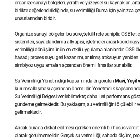
organize sanayi bölgeleri, yeraltı ve yüzeysel su kaynakları, art
birlikte değerlendirildiğinde, su verimliliği Bursa için yalnızca 
unsurlarından biridir.
Organize sanayi bölgeleri bu süreçte kilit role sahiptir. OSB’ler; 
sistemleri, sayaçlandırma altyapısı, işletmeler arası koordinas
verimliliği dönüşümünün en etkili uygulama alanlarıdır. OSB öl
hasadı, proses suyu geri kazanımı, arıtılmış atıksuyun yeniden 
simbiyoz uygulamaları açısından önemli fırsatlar sunabilir.
Su Verimliliği Yönetmeliği kapsamında öngörülen
Mavi, Yeşil 
kurumsallaşması açısından önemlidir. Yönetmelik kapsamında s
Su Verimliliği Belgesi verilebilmekte; daha ileri performans gös
gündeme gelmektedir. Bu yaklaşım, su verimliliğini ölçülebilir ve
getirmektedir.
Ancak burada dikkat edilmesi gereken önemli bir husus vardır: 
olarak görülmemelidir. Gerçek su verimliliği; sahada ölçüm, proses