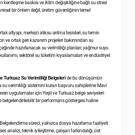
an kentleşme baskısı ve iklim değişikliğine bağlı su stresi
çevresel bir önlem değil, üretim güvenliğinin temel
ortak altyapı, merkezi atıksu arıtma tesisleri, su temin
yon ve ortak geri kazanım projeleri bakımından su
çeğinde hazırlanacak su verimliliği planları; yağmur suyu
kullanımı, sektörel su tüketim kıyaslamaları ve endüstriyel
ve Turkuaz Su Verimliliği Belgeleri
de bu dönüşümün
u verimliliği sistemini kuran başvuru sahiplerine Mavi
teren uygulamalar için Yeşil ve Turkuaz belge seviyeleri
 belgelendirilebilir bir performans göstergesi haline
Belgelendirme süreci, yalnızca dosya hazırlama faaliyeti
 analizi, teknik iyileştirme, çalışan farkındalığı, üst