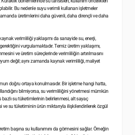
. Kuraklık dönemlerinde su tahsisleri, kullanım öncelikleri
abilir. Bu nedenle suyu verimli kullanan işletmeler
 zamanda üretimlerini daha güvenli, daha dirençli ve daha
kaynak verimliliği yaklaşımı da sanayide su, enerji,
gerektiğini vurgulamaktadır. Temiz üretim yaklaşımı,
mesini ve üretim süreçlerinde verimliliğin artırılmasını
 uyum değil; aynı zamanda kaynak verimliliği, maliyet
mun doğru ortaya konulmasıdır. Bir işletme hangi hatta,
landığını bilmiyorsa, su verimliliğini yönetmesi mümkün
s bazlı su tüketimlerinin belirlenmesi, alt sayaç
 ve su tüketiminin ürün miktarıyla ilişkilendirilerek özgül
üretim başına su kullanımını da görmesini sağlar. Örneğin