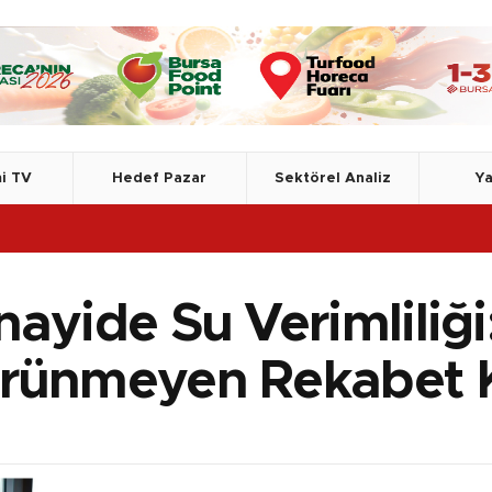
i TV
Hedef Pazar
Sektörel Analiz
Ya
nayide Su Verimliliğ
rünmeyen Rekabet Kr