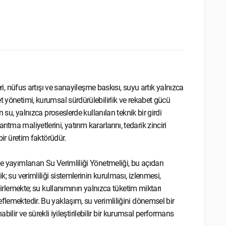
eri, nüfus artışı ve sanayileşme baskısı, suyu artık yalnızca
t yönetimi, kurumsal sürdürülebilirlik ve rekabet gücü
n su, yalnızca proseslerde kullanılan teknik bir girdi
 arıtma maliyetlerini, yatırım kararlarını, tedarik zinciri
bir üretim faktörüdür.
de yayımlanan Su Verimliliği Yönetmeliği, bu açıdan
k; su verimliliği sistemlerinin kurulması, izlenmesi,
elirlemekte; su kullanımının yalnızca tüketim miktarı
flemektedir. Bu yaklaşım, su verimliliğini dönemsel bir
nabilir ve sürekli iyileştirilebilir bir kurumsal performans