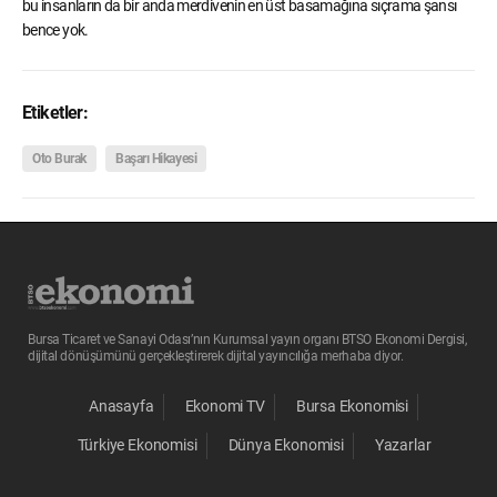
bu insanların da bir anda merdivenin en üst basamağına sıçrama şansı
bence yok.
Etiketler:
Oto Burak
Başarı Hikayesi
Bursa Ticaret ve Sanayi Odası’nın Kurumsal yayın organı BTSO Ekonomi Dergisi,
dijital dönüşümünü gerçekleştirerek dijital yayıncılığa merhaba diyor.
Anasayfa
Ekonomi TV
Bursa Ekonomisi
Türkiye Ekonomisi
Dünya Ekonomisi
Yazarlar