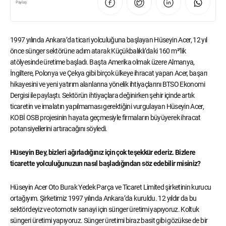
Paylaş
1997 yılında Ankara’da ticari yolculuğuna başlayan Hüseyin Acer, 12 yıl
önce sünger sektörüne adım atarak Küçükbalıklı’daki 160 m²’lik
atölyesinde üretime başladı. Başta Amerika olmak üzere Almanya,
İngiltere, Polonya ve Çekya gibi birçok ülkeye ihracat yapan Acer, başarı
hikayesini ve yeni yatırım alanlarına yönelik ihtiyaçlarını BTSO Ekonomi
Dergisi ile paylaştı. Sektörün ihtiyaçlara değinirken şehir içinde artık
ticaretin ve imalatın yapılmaması gerektiğini vurgulayan Hüseyin Acer,
KOBİ OSB projesinin hayata geçmesiyle firmaların büyüyerek ihracat
potansiyellerini artıracağını söyledi.
Hüseyin Bey, bizleri ağırladığınız için çok teşekkür ederiz. Bizlere
ticarette yolculuğunuzun nasıl başladığından söz edebilir misiniz?
Hüseyin Acer Oto Burak Yedek Parça ve Ticaret Limited şirketinin kurucu
ortağıyım. Şirketimiz 1997 yılında Ankara’da kuruldu. 12 yıldır da bu
sektördeyiz ve otomotiv sanayi için sünger üretimi yapıyoruz. Koltuk
süngeri üretimi yapıyoruz. Sünger üretimi biraz basit gibi gözükse de bir