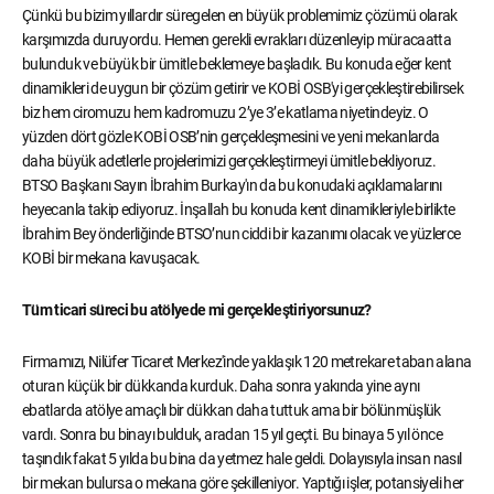
Çünkü bu bizim yıllardır süregelen en büyük problemimiz çözümü olarak
karşımızda duruyordu. Hemen gerekli evrakları düzenleyip müracaatta
bulunduk ve büyük bir ümitle beklemeye başladık. Bu konuda eğer kent
dinamikleri de uygun bir çözüm getirir ve KOBİ OSB'yi gerçekleştirebilirsek
biz hem ciromuzu hem kadromuzu 2’ye 3’e katlama niyetindeyiz. O
yüzden dört gözle KOBİ OSB’nin gerçekleşmesini ve yeni mekanlarda
daha büyük adetlerle projelerimizi gerçekleştirmeyi ümitle bekliyoruz.
BTSO Başkanı Sayın İbrahim Burkay'ın da bu konudaki açıklamalarını
heyecanla takip ediyoruz. İnşallah bu konuda kent dinamikleriyle birlikte
İbrahim Bey önderliğinde BTSO’nun ciddi bir kazanımı olacak ve yüzlerce
KOBİ bir mekana kavuşacak.
Tüm ticari süreci bu atölyede mi gerçekleştiriyorsunuz?
Firmamızı, Nilüfer Ticaret Merkez'inde yaklaşık 120 metrekare taban alana
oturan küçük bir dükkanda kurduk. Daha sonra yakında yine aynı
ebatlarda atölye amaçlı bir dükkan daha tuttuk ama bir bölünmüşlük
vardı. Sonra bu binayı bulduk, aradan 15 yıl geçti. Bu binaya 5 yıl önce
taşındık fakat 5 yılda bu bina da yetmez hale geldi. Dolayısıyla insan nasıl
bir mekan bulursa o mekana göre şekilleniyor. Yaptığı işler, potansiyeli her