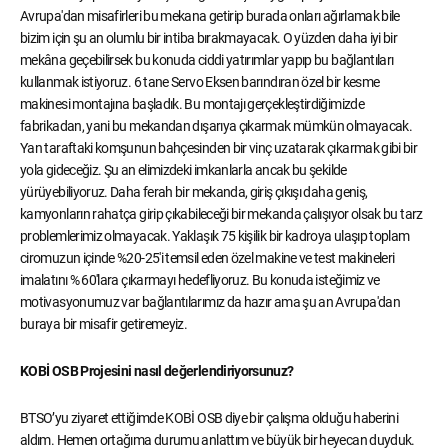
Avrupa'dan misafirleri bu mekana getirip burada onları ağırlamak bile
bizim için şu an olumlu bir intiba bırakmayacak. O yüzden daha iyi bir
mekâna geçebilirsek bu konuda ciddi yatırımlar yapıp bu bağlantıları
kullanmak istiyoruz. 6 tane Servo Eksen barındıran özel bir kesme
makinesi montajına başladık. Bu montajı gerçekleştirdiğimizde
fabrikadan, yani bu mekandan dışarıya çıkarmak mümkün olmayacak.
Yan taraftaki komşunun bahçesinden bir vinç uzatarak çıkarmak gibi bir
yola gideceğiz. Şu an elimizdeki imkanlarla ancak bu şekilde
yürüyebiliyoruz. Daha ferah bir mekanda, giriş çıkışı daha geniş,
kamyonların rahatça girip çıkabileceği bir mekanda çalışıyor olsak bu tarz
problemlerimiz olmayacak. Yaklaşık 75 kişilik bir kadroya ulaşıp toplam
ciromuzun içinde %20-25'i temsil eden özel makine ve test makineleri
imalatını % 60'lara çıkarmayı hedefliyoruz. Bu konuda isteğimiz ve
motivasyonumuz var bağlantılarımız da hazır ama şu an Avrupa'dan
buraya bir misafir getiremeyiz.
KOBİ OSB Projesini nasıl değerlendiriyorsunuz?
BTSO’yu ziyaret ettiğimde KOBİ OSB diye bir çalışma olduğu haberini
aldım. Hemen ortağıma durumu anlattım ve büyük bir heyecan duyduk.