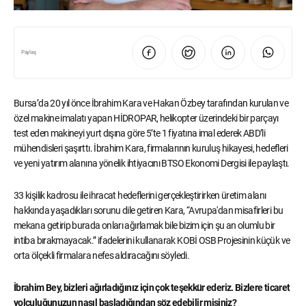
Paylaş
Bursa’da 20 yıl önce İbrahim Kara ve Hakan Özbey tarafından kurulan ve
özel makine imalatı yapan HİDROPAR, helikopter üzerindeki bir parçayı
test eden makineyi yurt dışına göre 5’te 1 fiyatına imal ederek ABD’li
mühendisleri şaşırttı. İbrahim Kara, firmalarının kuruluş hikayesi, hedefleri
ve yeni yatırım alanına yönelik ihtiyacını BTSO Ekonomi Dergisi ile paylaştı.
33 kişilik kadrosu ile ihracat hedeflerini gerçekleştirirken üretim alanı
hakkında yaşadıkları sorunu dile getiren Kara, “Avrupa'dan misafirleri bu
mekana getirip burada onları ağırlamak bile bizim için şu an olumlu bir
intiba bırakmayacak.” ifadelerini kullanarak KOBİ OSB Projesinin küçük ve
orta ölçekli firmalara nefes aldıracağını söyledi.
İbrahim Bey, bizleri ağırladığınız için çok teşekkür ederiz. Bizlere ticaret
yolculuğunuzun nasıl başladığından söz edebilir misiniz?