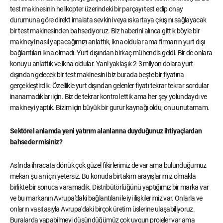
test makinesinin helikopter üzerindeki bir parçayı test edip onay
durumuna göre direkt imalata sevkini veya ıskartaya çıkışını sağlayacak
bir test makinesinden bahsediyoruz. Biz haberini alınca gittik böyle bir
makineyi nasıl yapacağımızı anlattık, ikna oldular ama firmanın yurt dışı
bağlantıları ikna olmadı. Yurt dışından birkaç mühendis geldi. Bir de onlara
konuyu anlattık ve ikna oldular. Yani yaklaşık 2-3 milyon dolara yurt
dışından gelecek bir test makinesini biz burada beşte bir fiyatına
gerçekleştirdik. Özellikle yurt dışından gelenler fiyatı tekrar tekrar sordular
inanamadıkları için. Biz de tekrar kontrol ettik ama her şey yolundaydı ve
makineyi yaptık. Bizim için büyük bir gurur kaynağı oldu, onu unutamam.
Sektörel anlamda yeni yatırım alanlarına duyduğunuz ihtiyaçlardan
bahseder misiniz?
Aslında ihracata dönük çok güzel fikirlerimiz de var ama bulunduğumuz
mekan şu an için yetersiz. Bu konuda birtakım arayışlarımız olmakla
birlikte bir sonuca varamadık. Distribütörlüğünü yaptığımız bir marka var
ve bu markanın Avrupa'daki bağlantıları ile iyi ilişkilerimiz var. Onlarla ve
onların vasıtasıyla Avrupa'daki birçok üretim üslerine ulaşabiliyoruz.
Buralarda yapabilmeyi düşündüğümüz çok uygun projeler var ama