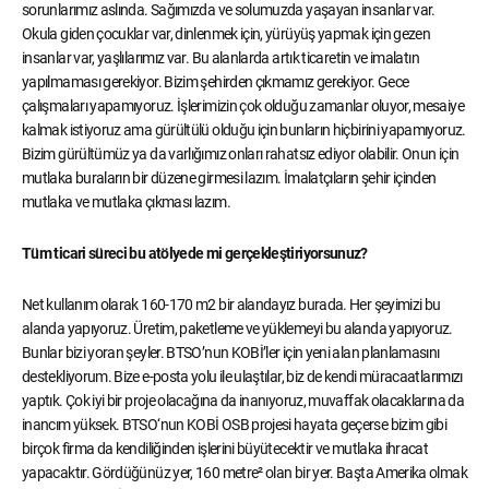
sorunlarımız aslında. Sağımızda ve solumuzda yaşayan insanlar var.
Okula giden çocuklar var, dinlenmek için, yürüyüş yapmak için gezen
insanlar var, yaşlılarımız var. Bu alanlarda artık ticaretin ve imalatın
yapılmaması gerekiyor. Bizim şehirden çıkmamız gerekiyor. Gece
çalışmaları yapamıyoruz. İşlerimizin çok olduğu zamanlar oluyor, mesaiye
kalmak istiyoruz ama gürültülü olduğu için bunların hiçbirini yapamıyoruz.
Bizim gürültümüz ya da varlığımız onları rahatsız ediyor olabilir. Onun için
mutlaka buraların bir düzene girmesi lazım. İmalatçıların şehir içinden
mutlaka ve mutlaka çıkması lazım.
Tüm ticari süreci bu atölyede mi gerçekleştiriyorsunuz?
Net kullanım olarak 160-170 m2 bir alandayız burada. Her şeyimizi bu
alanda yapıyoruz. Üretim, paketleme ve yüklemeyi bu alanda yapıyoruz.
Bunlar bizi yoran şeyler. BTSO’nun KOBİ’ler için yeni alan planlamasını
destekliyorum. Bize e-posta yolu ile ulaştılar, biz de kendi müracaatlarımızı
yaptık. Çok iyi bir proje olacağına da inanıyoruz, muvaffak olacaklarına da
inancım yüksek. BTSO‘nun KOBİ OSB projesi hayata geçerse bizim gibi
birçok firma da kendiliğinden işlerini büyütecektir ve mutlaka ihracat
yapacaktır. Gördüğünüz yer, 160 metre² olan bir yer. Başta Amerika olmak