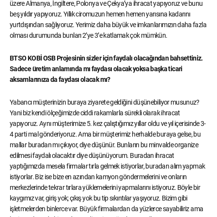
üzere Almanya, İngiltere, Polonya ve Çekya’ya ihracat yapıyoruz ve bunu
beş yıldır yapıyoruz. Yıllık ciromuzun hemen hemen yarısına kadarını
yurtdışından sağlıyoruz. Yerimiz daha büyük ve imkanlarımızın daha fazla
olması durumunda bunları 2’ye 3’e katlamak çok mümkün.
BTSO KOBİ OSB Projesinin sizler için faydalı olacağından bahsettiniz.
Sadece üretim anlamında mı faydası olacak yoksa başka ticari
aksamlarınıza da faydası olacak mı?
Yabancı müşterinizin buraya ziyarete geldiğini düşünebiliyor musunuz?
Yani biz kendi ölçeğimizde ciddi rakamlarla sürekli olarak ihracat
yapıyoruz. Aynı müşterimize 5. kez çalıştığımız yıllar oldu ve yıl içerisinde 3-
4 parti mal gönderiyoruz. Ama bir müşterimiz herhalde buraya gelse, bu
mallar buradan mı çıkıyor, diye düşünür. Bunların bu minvalde organize
edilmesi faydalı olacaktır diye düşünüyorum. Buradan ihracat
yaptığımızda mesela firmalar tırla gelmek istiyorlar, buradan alım yapmak
istiyorlar. Biz ise bize en azından kamyon göndermelerini ve onların
merkezlerinde tekrar tırlara yüklemelerini yapmalarını istiyoruz. Böyle bir
kaygımız var, giriş yok; çıkış yok bu tip sıkıntılar yaşıyoruz. Bizim gibi
işletmelerden binlerce var. Büyük firmalardan da yüzlerce sayabiliriz ama