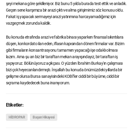
şeyi mekana göre şekilleniyor. Biz bunu 5 yılda burada test ettik ve anladık.
Geçen sene karşımıza bir arazi çıktı ve alma girişimimiz söz konusu oldu.
Fakat iş yapacak sermayeyi arazi yatırımına harcayamadığımız için
vazgeçmek zorunda kaldık.
Bu konuda etrafında arazi ve fabrika binası yaparken finansal sıkıntılara
düşen, konkordato ilan eden, iflasın kapısından dönen firmalar var. Bizim
gibi firmaların konsantrasyonu tamamen yapacağı işe odaklı olması
lazım. Ama şu an biz bir taraftan mekan arayışındayız, bir taraftan iş
yapıyoruz. Bölünüyoruz açıkçası. O yüzden İbrahim Burkay'ın çalışması
bizi çok heyecanlandırmıştı. İnşallah bu konuda önümüzdeki yıllarda bir
gelişme olursa Bursa sanayisindeki KOBİ’ler ciddi bir büyüme, ciddi bir
sıçrama kaydedecek buna inanıyorum.
Etiketler:
HİDROPAR
Başarı Hikayesi