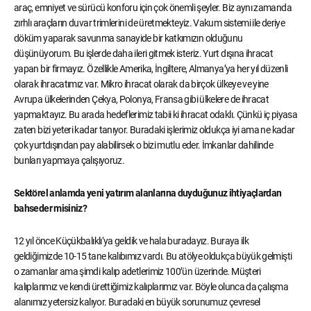
araç, emniyet ve sürücü konforu için çok önemli şeyler. Biz aynı zamanda
zırhlı araçların duvar trimlerini de üretmekteyiz. Vakum sistemi ile deriye
döküm yaparak savunma sanayide bir katkımızın olduğunu
düşünüyorum. Bu işlerde daha ileri gitmek isteriz. Yurt dışına ihracat
yapan bir firmayız. Özellikle Amerika, İngiltere, Almanya’ya her yıl düzenli
olarak ihracatımız var. Mikro ihracat olarak da birçok ülkeye ve yine
Avrupa ülkelerinden Çekya, Polonya, Fransa gibi ülkelere de ihracat
yapmaktayız. Bu arada hedeflerimiz tabii ki ihracat odaklı. Çünkü iç piyasa
zaten bizi yeteri kadar tanıyor. Buradaki işlerimiz oldukça iyi ama ne kadar
çok yurtdışından pay alabilirsek o bizi mutlu eder. İmkanlar dahilinde
bunları yapmaya çalışıyoruz.
Sektörel anlamda yeni yatırım alanlarına duyduğunuz ihtiyaçlardan
bahseder misiniz?
12 yıl önce Küçükbalıklı‘ya geldik ve hala buradayız. Buraya ilk
geldiğimizde 10-15 tane kalıbımız vardı. Bu atölye oldukça büyük gelmişti
o zamanlar ama şimdi kalıp adetlerimiz 100’ün üzerinde. Müşteri
kalıplarımız ve kendi ürettiğimiz kalıplarımız var. Böyle olunca da çalışma
alanımız yetersiz kalıyor. Buradaki en büyük sorunumuz çevresel