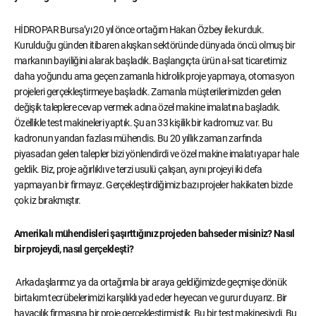
HİDROPAR Bursa’yı 20 yıl önce ortağım Hakan Özbey ile kurduk.
Kurulduğu günden itibaren akışkan sektöründe dünyada öncü olmuş bir
markanın bayiliğini alarak başladık. Başlangıçta ürün al-sat ticaretimiz
daha yoğundu ama geçen zamanla hidrolik proje yapmaya, otomasyon
projeleri gerçekleştirmeye başladık. Zamanla müşterilerimizden gelen
değişik taleplere cevap vermek adına özel makine imalatına başladık.
Özellikle test makineleri yaptık. Şu an 33 kişilik bir kadromuz var. Bu
kadronun yarıdan fazlası mühendis. Bu 20 yıllık zaman zarfında
piyasadan gelen talepler bizi yönlendirdi ve özel makine imalatı yapar hale
geldik. Biz, proje ağırlıklı ve terzi usulü çalışan, aynı projeyi iki defa
yapmayan bir firmayız. Gerçekleştirdiğimiz bazı projeler hakikaten bizde
çok iz bırakmıştır.
Amerikalı mühendisleri şaşırttığınız projeden bahseder misiniz? Nasıl
bir projeydi, nasıl gerçekleşti?
Arkadaşlarımız ya da ortağımla bir araya geldiğimizde geçmişe dönük
birtakım tecrübelerimizi karşılıklı yad eder heyecan ve gurur duyarız. Bir
havacılık firmasına bir proje gerçekleştirmiştik. Bu bir test makinesiydi. Bu