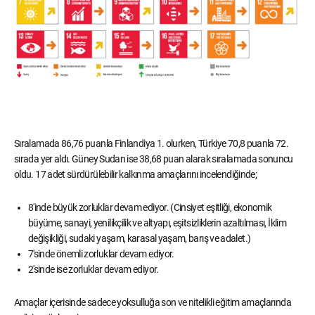
Sıralamada 86,76 puanla Finlandiya 1. olurken, Türkiye 70,8 puanla 72.
sırada yer aldı. Güney Sudan ise 38,68 puan alarak sıralamada sonuncu
oldu. 17 adet sürdürülebilir kalkınma amaçlarını incelendiğinde;
8'inde büyük zorluklar devam ediyor. (Cinsiyet eşitliği, ekonomik
büyüme, sanayi, yenilikçilik ve altyapı, eşitsizliklerin azaltılması, İklim
değişikliği, sudaki yaşam, karasal yaşam, barış ve adalet.)
7'sinde önemli zorluklar devam ediyor.
2'sinde ise zorluklar devam ediyor.
Amaçlar içerisinde sadece yoksulluğa son ve nitelikli eğitim amaçlarında