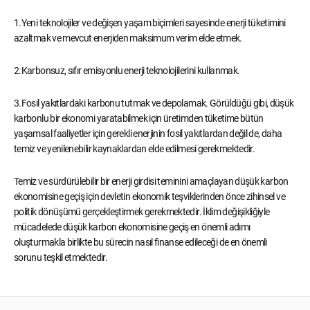
1.Yeni teknolojiler ve değişen yaşam biçimleri sayesinde enerji tüketimini
azaltmak ve mevcut enerjiden maksimum verim elde etmek.
2.Karbonsuz, sıfır emisyonlu enerji teknolojilerini kullanmak.
3.Fosil yakıtlardaki karbonu tutmak ve depolamak. Görüldüğü gibi, düşük
karbonlu bir ekonomi yaratabilmek için üretimden tüketime bütün
yaşamsal faaliyetler için gerekli enerjinin fosil yakıtlardan değil de, daha
temiz ve yenilenebilir kaynaklardan elde edilmesi gerekmektedir.
Temiz ve sürdürülebilir bir enerji girdisi teminini amaçlayan düşük karbon
ekonomisine geçiş için devletin ekonomik teşviklerinden önce zihinsel ve
politik dönüşümü gerçekleştirmek gerekmektedir. İklim değişikliğiyle
mücadelede düşük karbon ekonomisine geçiş en önemli adımı
oluşturmakla birlikte bu sürecin nasıl finanse edileceği de en önemli
sorunu teşkil etmektedir.