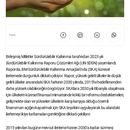
Paylaş
Birleşmiş Milletler Sürdürülebilir Kalkınma tarafından 2023 yılı
Sürdürülebilir Kalkınma Raporu Çözümleri Ağı (UN SDSN) yayımlandı.
Raporda, BM Sürdürülebilir Kalkınma Amaçları'nda (SKA) küresel
ilerlemede durgunluk dikkati çekiyor. Rapor; yüksek gelirli ülkeler ile düşük
gelirli ülkeler arasındaki SKA farkının 2030 yılında, 2015'te hedeflenenden
daha yüksek olabileceğini öngörüyor. SKA'lara 2030 yılı itibarıyla ulaşılması
için ülkelerin küresel finansal mimarisinde köklü bir reformu desteklemeleri,
gelişmekte olan ve yükselen ülkelerin karşı karşıya olduğu önemli
finansman açığını kapatmak için SKA teşvikini uygulayarak bu alandaki
ilerlemeyi ikiye katlamaları gerektiğine dikkati çekiliyor.
2015 yılından bugüne mevcut ilerleme hızının 2030'a kadar sürmesi