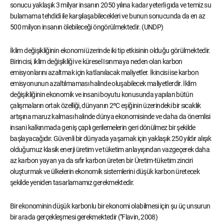
sonucu yaklaşık 3 milyar insanın 2050 yılına kadar yeterli gıda ve temiz su
bulamama tehdidi ile karşılaşabilecekleri ve bunun sonucunda da en az
500 milyon insanın ölebileceği öngörülmektedir. (UNDP)
İklim değişikliğinin ekonomi üzerinde iki tip etkisinin olduğu görülmektedir.
Birincisi, iklim değişikliği ve küresel Isınmaya neden olan karbon
emisyonlarını azaltmak için katlanılacak maliyetler. İkincisi ise karbon
emisyonunun azaltılmaması halinde oluşabilecek maliyetlerdir. İklim
değişikliğinin ekonomik ve insani boyutu konusunda yapılan bütün
çalışmaların ortak özelliği, dünyanın 2ºC eşiğinin üzerindeki bir sıcaklık
artışına maruz kalması halinde dünya ekonomisinde ve daha da önemlisi
insani kalkınmada geniş çaplı gerilemelerin geri dönülmez bir şekilde
başlayacağıdır. Güvenli bir dünyada yaşamak için yaklaşık 250 yıldır alışık
olduğumuz klasik enerji üretim ve tüketim anlayışından vazgeçerek daha
az karbon yayan ya da sıfır karbon üreten bir Üretim-tüketim zinciri
oluşturmak ve ülkelerin ekonomik sistemlerini düşük karbon üretecek
şekilde yeniden tasarlamamız gerekmektedir.
Bir ekonominin düşük karbonlu bir ekonomi olabilmesi için şu üç unsurun
bir arada gerçekleşmesi gerekmektedir ("Flavin, 2008)