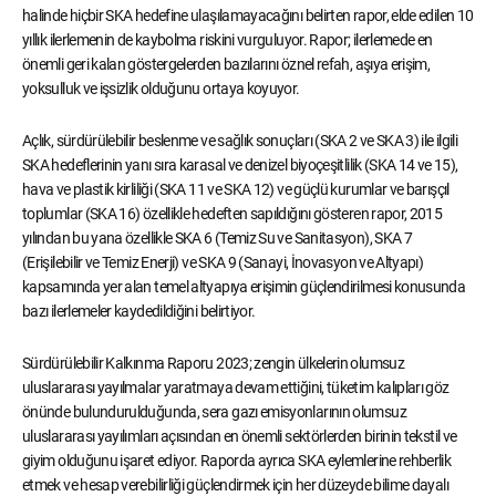
halinde hiçbir SKA hedefine ulaşılamayacağını belirten rapor, elde edilen 10
yıllık ilerlemenin de kaybolma riskini vurguluyor. Rapor; ilerlemede en
önemli geri kalan göstergelerden bazılarını öznel refah, aşıya erişim,
yoksulluk ve işsizlik olduğunu ortaya koyuyor.
Açlık, sürdürülebilir beslenme ve sağlık sonuçları (SKA 2 ve SKA 3) ile ilgili
SKA hedeflerinin yanı sıra karasal ve denizel biyoçeşitlilik (SKA 14 ve 15),
hava ve plastik kirliliği (SKA 11 ve SKA 12) ve güçlü kurumlar ve barışçıl
toplumlar (SKA 16) özellikle hedeften sapıldığını gösteren rapor, 2015
yılından bu yana özellikle SKA 6 (Temiz Su ve Sanitasyon), SKA 7
(Erişilebilir ve Temiz Enerji) ve SKA 9 (Sanayi, İnovasyon ve Altyapı)
kapsamında yer alan temel altyapıya erişimin güçlendirilmesi konusunda
bazı ilerlemeler kaydedildiğini belirtiyor.
Sürdürülebilir Kalkınma Raporu 2023; zengin ülkelerin olumsuz
uluslararası yayılmalar yaratmaya devam ettiğini, tüketim kalıpları göz
önünde bulundurulduğunda, sera gazı emisyonlarının olumsuz
uluslararası yayılımları açısından en önemli sektörlerden birinin tekstil ve
giyim olduğunu işaret ediyor. Raporda ayrıca SKA eylemlerine rehberlik
etmek ve hesap verebilirliği güçlendirmek için her düzeyde bilime dayalı