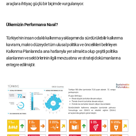
araçlara ihtiyaç güçlü bir biçimde vurgulanıyor.
Ülkemizin Performansı Nasıl?
Türkiye'nin insan odaklı kalkınma yaklaşımında sürdürülebilir kalkınma
kavramı, makro düzeyde tüm ulusal politika ve öncelikleri belirleyen
Kalkınma Planlarında ana hatlarıyla yer almakta olup çeşitli politika
alanlarının ve sektörlerinin ilgili mevzuatına ve strateji dokümanlarına
entegre edilmiştir.