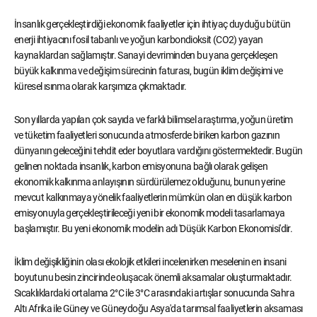
İnsanlık gerçekleştirdiği ekonomik faaliyetler için ihtiyaç duyduğu bütün
enerji ihtiyacını fosil tabanlı ve yoğun karbondioksit (CO2) yayan
kaynaklardan sağlamıştır. Sanayi devriminden bu yana gerçekleşen
büyük kalkınma ve değişim sürecinin faturası, bugün iklim değişimi ve
küresel ısınma olarak karşımıza çıkmaktadır.
Son yıllarda yapılan çok sayıda ve farklı bilimsel araştırma, yoğun üretim
ve tüketim faaliyetleri sonucunda atmosferde biriken karbon gazının
dünyanın geleceğini tehdit eder boyutlara vardığını göstermektedir. Bugün
gelinen noktada insanlık, karbon emisyonuna bağlı olarak gelişen
ekonomik kalkınma anlayışının sürdürülemez olduğunu, bunun yerine
mevcut kalkınmaya yönelik faaliyetlerin mümkün olan en düşük karbon
emisyonuyla gerçekleştirileceği yeni bir ekonomik modeli tasarlamaya
başlamıştır. Bu yeni ekonomik modelin adı 'Düşük Karbon Ekonomisi'dir.
İklim değişikliğinin olası ekolojik etkileri incelenirken meselenin en insani
boyutunu besin zincirinde oluşacak önemli aksamalar oluşturmaktadır.
Sıcaklıklardaki ortalama 2°C ile 3°C arasındaki artışlar sonucunda Sahra
Altı Afrika ile Güney ve Güneydoğu Asya'da tarımsal faaliyetlerin aksaması