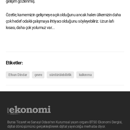
gelişim gözlenmiş.
Özetle; karnemizin gelişmeye açık olduğunu ancak halen ülkemizin daha
çok hedef odaklı çalışmaya ihtiyacı olduğunu söyleyebiliriz. Uzun lafı
kısası, daha çok yolumuz var...
Etiketler:
Efsun Dindar
çevre
sürdürülebilirlik
kalkınma
Bursa Ticaret ve Sanayi Odası’nın Kurumsal yayın organı BTSO Ekonomi Dergisi,
dijital dönüşümünü gerçekleştirerek dijital yayıncılığa merhaba diyor.