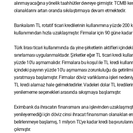
alınmayacağına yönelik taahhütler devreye girmiştir. TCMB kend
olanaklarını artan oranda sıkılaştırmaya devam etmektedir.
Bankaların TL rotatif ticari kredilerinin kullanımına yüzde 200 kar
kullanımından hızla uzaklaşmıştır. Firmalar için 90 güne kada
Türk lirası ticari kullanımında da yine şirketlerin aktifleri içind
sınırlaması uygulanmaktadır. Şirketler eğer TL ticari kredi kullan
yüzde 10’u aşmamalıdır. Firmalara bu koşul ile TL kredi kullanma
içindeki payının yüzde 10’u aşmaması zorunluluğu da getirilmiş
yaratmaya başlamıştır. Firmalar döviz varlıklarına işleri nedeniy
TL kredi alamaz hale gelmektedirler. Vadeleri dolar TL kredileri
yenilememe seçenekleri arasında sıkışmaya başlamıştır.
Eximbank da ihracatın finansmanı ana işlevinden uzaklaşmıştır.
yenileyemediği için döviz cinsi ihracat finansman olanakları en a
belirlenmeye başlamış, 1 milyon TL’ye kadar kredi başvurularına
çıkmıştır.