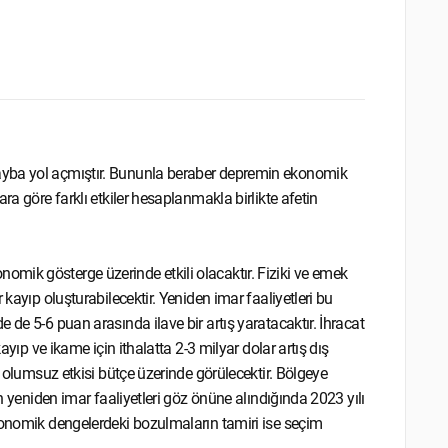
ayba yol açmıştır. Bununla beraber depremin ekonomik
ra göre farklı etkiler hesaplanmakla birlikte afetin
mik gösterge üzerinde etkili olacaktır. Fiziki ve emek
kayıp oluşturabilecektir. Yeniden imar faaliyetleri bu
 de 5-6 puan arasında ilave bir artış yaratacaktır. İhracat
ayıp ve ikame için ithalatta 2-3 milyar dolar artış dış
s olumsuz etkisi bütçe üzerinde görülecektir. Bölgeye
an yeniden imar faaliyetleri göz önüne alındığında 2023 yılı
konomik dengelerdeki bozulmaların tamiri ise seçim