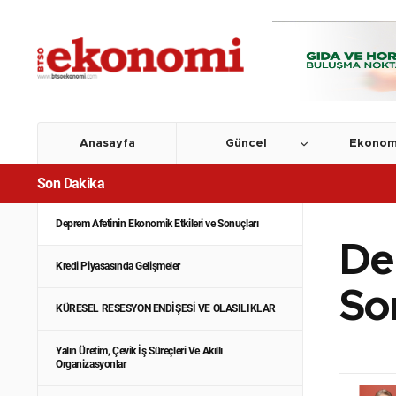
Anasayfa
Güncel
Ekonom
Son Dakika
Ekonomilerde Denge Arayışları Sürüyor
Deprem Afetinin Ekonomik Etkileri ve Sonuçları
De
Kredi Piyasasında Gelişmeler
So
KÜRESEL RESESYON ENDİŞESİ VE OLASILIKLAR
Yalın Üretim, Çevik İş Süreçleri Ve Akıllı
Organizasyonlar