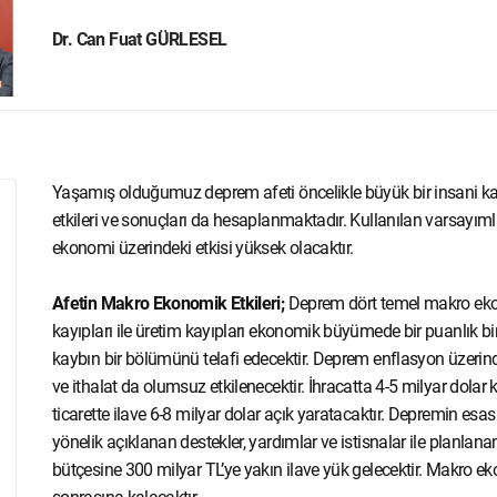
Dr. Can Fuat GÜRLESEL
Yaşamış olduğumuz deprem afeti öncelikle büyük bir insani k
etkileri ve sonuçları da hesaplanmaktadır. Kullanılan varsayımla
ekonomi üzerindeki etkisi yüksek olacaktır.
Afetin Makro Ekonomik Etkileri;
Deprem dört temel makro ekono
kayıpları ile üretim kayıpları ekonomik büyümede bir puanlık bir 
kaybın bir bölümünü telafi edecektir. Deprem enflasyon üzerinde
ve ithalat da olumsuz etkilenecektir. İhracatta 4-5 milyar dolar k
ticarette ilave 6-8 milyar dolar açık yaratacaktır. Depremin esa
yönelik açıklanan destekler, yardımlar ve istisnalar ile planlan
bütçesine 300 milyar TL’ye yakın ilave yük gelecektir. Makro e