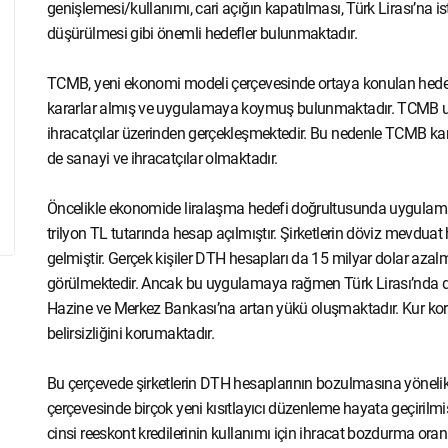
genişlemesi/kullanımı, cari açığın kapatılması, Türk Lirası’na i
düşürülmesi gibi önemli hedefler bulunmaktadır.
TCMB, yeni ekonomi modeli çerçevesinde ortaya konulan hedefl
kararlar almış ve uygulamaya koymuş bulunmaktadır. TCMB u
ihracatçılar üzerinden gerçekleşmektedir. Bu nedenle TCMB ka
de sanayi ve ihracatçılar olmaktadır.
Öncelikle ekonomide liralaşma hedefi doğrultusunda uygula
trilyon TL tutarında hesap açılmıştır. Şirketlerin döviz mevdu
gelmiştir. Gerçek kişiler DTH hesapları da 15 milyar dolar aza
görülmektedir. Ancak bu uygulamaya rağmen Türk Lirası’nda d
Hazine ve Merkez Bankası’na artan yükü oluşmaktadır. Kur ko
belirsizliğini korumaktadır.
Bu çerçevede şirketlerin DTH hesaplarının bozulmasına yönelik 
çerçevesinde birçok yeni kısıtlayıcı düzenleme hayata geçirilm
cinsi reeskont kredilerinin kullanımı için ihracat bozdurma oranlar