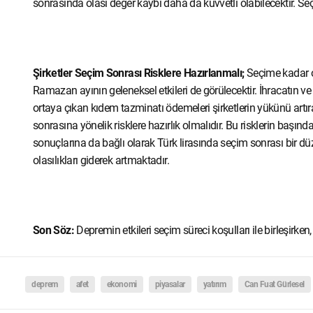
sonrasında olası değer kaybı daha da kuvvetli olabilecektir. Se
Şirketler Seçim Sonrası Risklere Hazırlanmalı;
Seçime kadar o
Ramazan ayının geleneksel etkileri de görülecektir. İhracatın v
ortaya çıkan kıdem tazminatı ödemeleri şirketlerin yükünü artır
sonrasına yönelik risklere hazırlık olmalıdır. Bu risklerin başın
sonuçlarına da bağlı olarak Türk lirasında seçim sonrası bir 
olasılıkları giderek artmaktadır.
Son Söz:
Depremin etkileri seçim süreci koşulları ile birleşirken,
deprem
afet
ekonomi
piyasalar
yatırım
Can Fuat Gürlesel