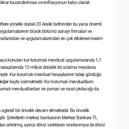
stikrar kazandırılması ve enflasyonun kalıcı olarak
ere yönelik olarak 20 Aralık tarihinden bu yana önemli
ygulamalarının büyük bölümü sanayi firmaları ve
rarlarından ve uygulamalarından en çok etkilenen kesim
maya konulan kur korumalı mevduat uygulamasında 1,1
at hesaplarında 13 milyar dolarlık bir azalma meydana
lmıştır. Kur korumalı mevduat hesaplarının talep gördüğü
eğer kaybı sürmektedir. Kur korumalı mevduatların
rumalı mevduatlardan ne zaman ve nasıl çıkılacağı da
agresif bir öncelik devam etmektedir. Bu öncelik
iştir. Şirketlerin merkez bankasının Merkez Bankası TL
ı artırılmış, ayrıca döviz varlıkların sınırlanması ile döviz