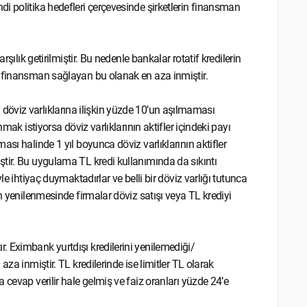
i politika hedefleri çerçevesinde şirketlerin finansman
şılık getirilmiştir. Bu nedenle bankalar rotatif kredilerin
r finansman sağlayan bu olanak en aza inmiştir.
eki döviz varlıklarına ilişkin yüzde 10’un aşılmaması
mak istiyorsa döviz varlıklarının aktifler içindeki payı
sı halinde 1 yıl boyunca döviz varlıklarının aktifler
tir. Bu uygulama TL kredi kullanımında da sıkıntı
le ihtiyaç duymaktadırlar ve belli bir döviz varlığı tutunca
n yenilenmesinde firmalar döviz satışı veya TL krediyi
 Eximbank yurtdışı kredilerini yenilemediği/
za inmiştir. TL kredilerinde ise limitler TL olarak
 cevap verilir hale gelmiş ve faiz oranları yüzde 24’e