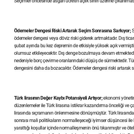
Seçimler öncesinde asgari ücretin açlık sınırı üzerine çıkarılm
Ödemeler Dengesi Riski Artarak Seçim Sonrasına Sarkıyor;
S
ödemeler dengesi veya döviz riski giderek artmaktadır. Dış ticar
şubat ayında bu kez depremin de etkisiyle yüksek açık vermişti
olumsuz etkileyecektir. Dış denge bozulmaya devam etmektedir
nedeniyle borç çevirme oranlarındaki düşüş de sürmektedir. Tür
dengesini daha da bozacaktır. Ödemeler dengesi riski artarak
Türk lirasının Değer Kaybı Potansiyeli Artıyor;
ekonomi yönetimi
düzenlemeler ile Türk lirasına istikrar kazandırma önceliği ve 
lirasında sıçramanın önlenmesine dönüşmüştür. Türk lirasında 
sonrası mali politikaların normalleşeceği iyimser düşüncesi il
yarattığı koşullar içinde normalleşmenin önü tıkanmıştır ve ötel