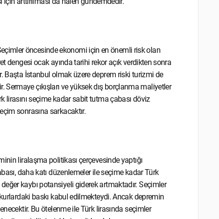
ası için arttırılması da halen gündemdedir.
eçimler öncesinde ekonomi için en önemli risk olan
et dengesi ocak ayında tarihi rekor açık verdikten sonra
r. Başta İstanbul olmak üzere deprem riski turizmi de
. Sermaye çıkışları ve yüksek dış borçlanma maliyetler
k lirasını seçime kadar sabit tutma çabası döviz
 seçim sonrasına sarkacaktır.
nin liralaşma politikası çerçevesinde yaptığı
çabası, daha katı düzenlemeler ile seçime kadar Türk
değer kaybı potansiyeli giderek artmaktadır. Seçimler
e kurlardaki baskı kabul edilmekteydi. Ancak depremin
enecektir. Bu ötelenme ile Türk lirasında seçimler