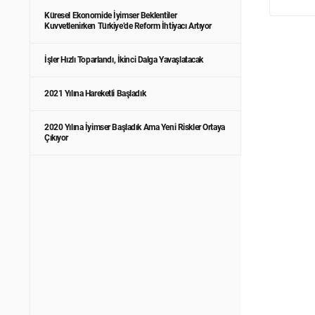
Küresel Ekonomide İyimser Beklentiler
Kuvvetlenirken Türkiye’de Reform İhtiyacı Artıyor
İşler Hızlı Toparlandı, İkinci Dalga Yavaşlatacak
2021 Yılına Hareketli Başladık
2020 Yılına İyimser Başladık Ama Yeni Riskler Ortaya
Çıkıyor