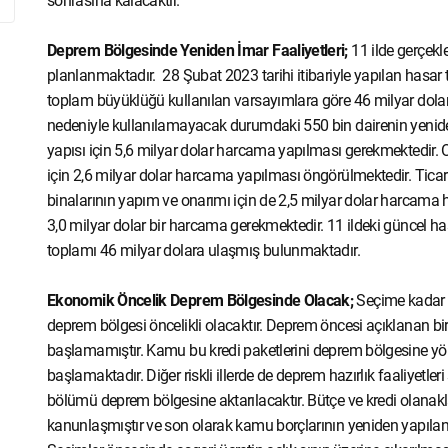
sonrasına kalacaktır.
Deprem Bölgesinde Yeniden İmar Faaliyetleri;
11 ilde gerçekl
planlanmaktadır. 28 Şubat 2023 tarihi itibariyle yapılan hasar t
toplam büyüklüğü kullanılan varsayımlara göre 46 milyar dolar 
nedeniyle kullanılamayacak durumdaki 550 bin dairenin yeniden 
yapısı için 5,6 milyar dolar harcama yapılması gerekmektedir. O
için 2,6 milyar dolar harcama yapılması öngörülmektedir. Ticar
binalarının yapım ve onarımı için de 2,5 milyar dolar harcama 
3,0 milyar dolar bir harcama gerekmektedir. 11 ildeki güncel 
toplamı 46 milyar dolara ulaşmış bulunmaktadır.
Ekonomik Öncelik Deprem Bölgesinde Olacak;
Seçime kadar 
deprem bölgesi öncelikli olacaktır. Deprem öncesi açıklanan b
başlamamıştır. Kamu bu kredi paketlerini deprem bölgesine yön
başlamaktadır. Diğer riskli illerde de deprem hazırlık faaliyetl
bölümü deprem bölgesine aktarılacaktır. Bütçe ve kredi olanaklar
kanunlaşmıştır ve son olarak kamu borçlarının yeniden yapılan