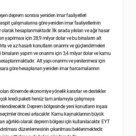
eşen deprem sonrası yeniden imar faaliyetleri
espit çalışmalarına göre yeniden imar faaliyetlerinin
olarak hesaplanmaktadır. İlk sırada yıkılan ve ağır hasar
yapılması için 28,9 milyar dolar ve bu binaların alt
rta ve az hasarlı konutların onarımı ve güçlendirmeleri
i binaların yapım ve onarımı için 3,4 milyar dolar ve kamu
hesaplanmaktadır. Alt yapı onarımı ve yenilenmesi için
hasara göre hesaplanan yeniden imar harcamalarının
olan dönemde ekonomiye yönelik kararlar ve destekler
irçok kredi paketi henüz tam anlamıyla çalışmaya
lendirecektir. Deprem bölgesinde yeni konutların inşası
eri seçimler öncesi artacaktır. Kamu kaynaklarının büyük
ı ağırlıklı olarak deprem bölgesi için kullanılacaktır. EYT
dırılması düzenlemesinin çıkarılması beklenmektedir.